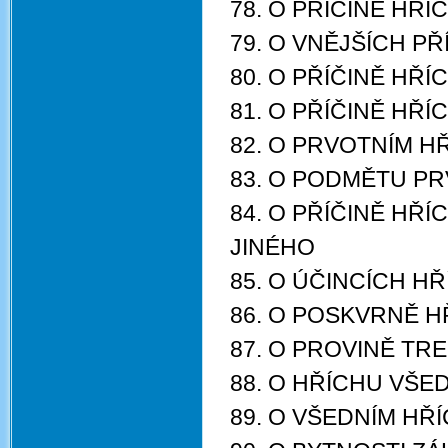
78. O PŘÍČINĚ HŘÍC
79. O VNĚJŠÍCH P
80. O PŘÍČINĚ HŘ
81. O PŘÍČINĚ HŘ
82. O PRVOTNÍM H
83. O PODMĚTU P
84. O PŘÍČINĚ HŘ
JINÉHO
85. O ÚČINCÍCH H
86. O POSKVRNĚ H
87. O PROVINĚ TR
88. O HŘÍCHU VŠE
89. O VŠEDNÍM HŘ