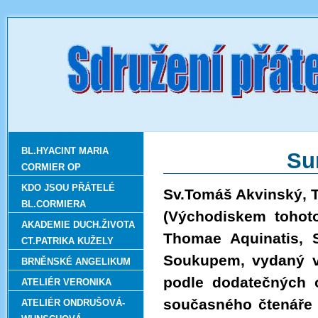
BL.HYACINT MARIA
Su
CORMIER OP
KDO JSOU PŘÁTELÉ
Sv.Tomáš Akvinský
BL.CORMIERA
(Východiskem tohot
AKADEMIE DUCH.ŽIVOTA
Thomae Aquinatis,
CT.PATRIKA KUŽELY
Soukupem, vydaný v 
BRNĚNSKÉ ANGELIKUM
podle dodatečných 
ATELIÉR VERONIKA
současného čtenáře 
ATELIÉR ONDRUŠOVÁ-