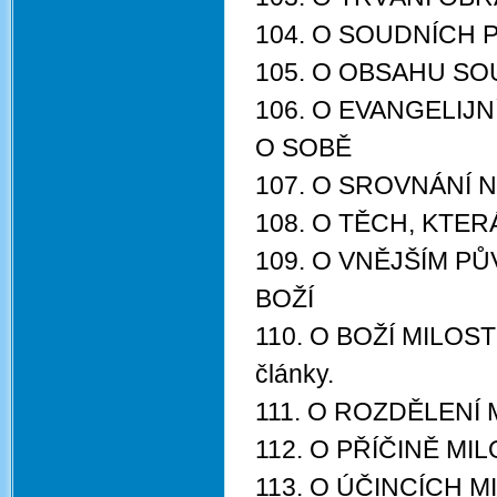
104. O SOUDNÍCH 
105. O OBSAHU SO
106. O EVANGELIJ
O SOBĚ
107. O SROVNÁNÍ
108. O TĚCH, KTE
109. O VNĚJŠÍM P
BOŽÍ
110. O BOŽÍ MILOSTI
články.
111. O ROZDĚLENÍ 
112. O PŘÍČINĚ MIL
113. O ÚČINCÍCH M