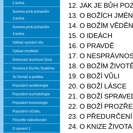
2.kniha
12. JAK JE BŮH P
Summa proti pohanům
13. O BOŽÍCH JMÉ
3.kniha
14. O BOŽÍM VĚDĚN
Summa proti pohanům
4.kniha
15. O IDEÁCH
Výklad vyznání víry
16. O PRAVDĚ
Výklad modliteb
17. O NESPRÁVNOS
Dokonalý duchovní život
18. O BOŽÍM ŽIVOT
Novena k Duchu Svatému
19. O BOŽÍ VŮLI
Sv.Tomáš a politika
20. O BOŽÍ LÁSCE
Populární andělologie
Populární eschatologie
21. O BOŽÍ SPRAV
Populární kosmologie
22. O BOŽÍ PROZŘ
Populární očistec
23. O PŘEDURČENÍ
Filozofie náboženství
24. O KNIZE ŽIVOTA
O zjevení 1