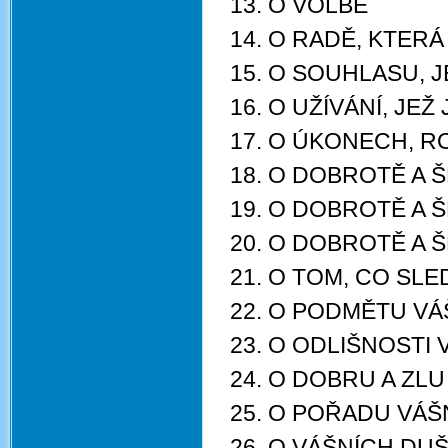
13. O VOLBĚ
14. O RADĚ, KTER
15. O SOUHLASU, 
16. O UŽÍVÁNÍ, JE
17. O ÚKONECH, 
18. O DOBROTĚ A
19. O DOBROTĚ A 
20. O DOBROTĚ A 
21. O TOM, CO SL
22. O PODMĚTU VÁ
23. O ODLIŠNOSTI
24. O DOBRU A ZL
25. O POŘADU VÁŠ
26. O VÁŠNÍCH DU