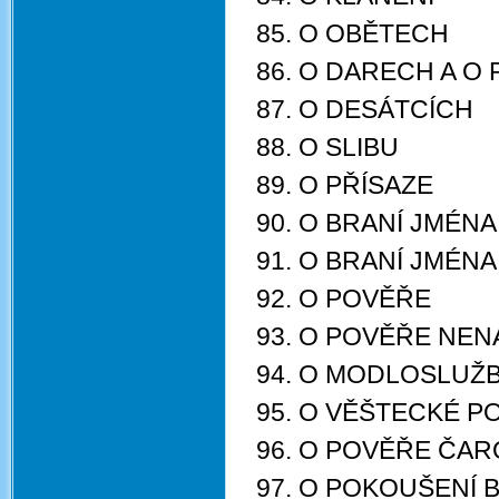
85. O OBĚTECH
86. O DARECH A O
87. O DESÁTCÍCH
88. O SLIBU
89. O PŘÍSAZE
90. O BRANÍ JMÉN
91. O BRANÍ JMÉN
92. O POVĚŘE
93. O POVĚŘE NE
94. O MODLOSLUŽ
95. O VĚŠTECKÉ P
96. O POVĚŘE ČAR
97. O POKOUŠENÍ 