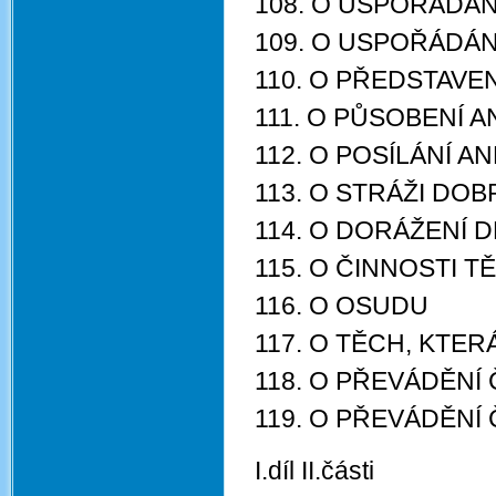
108. O USPOŘÁDÁN
109. O USPOŘÁDÁN
110. O PŘEDSTAV
111. O PŮSOBENÍ A
112. O POSÍLÁNÍ A
113. O STRÁŽI DO
114. O DORÁŽENÍ
115. O ČINNOSTI 
116. O OSUDU
117. O TĚCH, KTER
118. O PŘEVÁDĚNÍ
119. O PŘEVÁDĚNÍ
I.díl II.části