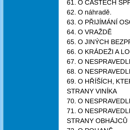
61. O ČÁSTECH S
62. O náhradě.
63. O PŘIJÍMÁNÍ O
64. O VRAŽDĚ
65. O JINÝCH BEZ
66. O KRÁDEŽI A L
67. O NESPRAVED
68. O NESPRAVEDL
69. O HŘÍŠÍCH, K
STRANY VINÍKA
70. O NESPRAVEDL
71. O NESPRAVEDL
STRANY OBHÁJCŮ