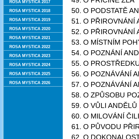
49. O PŘÍČINĚ ZLA
ROSA MYSTICA 2017
50. O PODSTATĚ 
ROSA MYSTICA 2018
51. O PŘIROVNÁNÍ
ROSA MYSTICA 2019
ROSA MYSTICA 2020
52. O PŘIROVNÁNÍ
ROSA MYSTICA 2021
53. O MÍSTNÍM PO
ROSA MYSTICA 2022
54. O POZNÁNÍ AN
ROSA MYSTICA 2023
55. O PROSTŘEDK
ROSA MYSTICA 2024
56. O POZNÁVÁNÍ
ROSA MYSTICA 2025
ROSA MYSTICA 2026
57. O POZNÁVÁNÍ
58. O ZPŮSOBU P
59. O VŮLI ANDĚLŮ
60. O MILOVÁNÍ ČI
61. O PŮVODU PŘ
62. O DOKONALOSTI