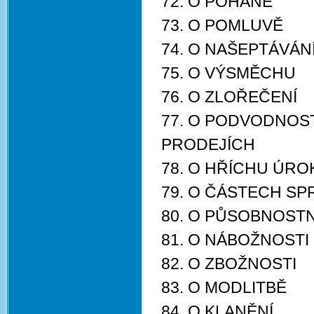
72. O POHANĚ
73. O POMLUVĚ
74. O NAŠEPTÁVÁN
75. O VÝSMĚCHU
76. O ZLOŘEČENÍ
77. O PODVODNOST
PRODEJÍCH
78. O HŘÍCHU ÚRO
79. O ČÁSTECH SP
80. O PŮSOBNOST
81. O NÁBOŽNOSTI
82. O ZBOŽNOSTI
83. O MODLITBĚ
84. O KLANĚNÍ