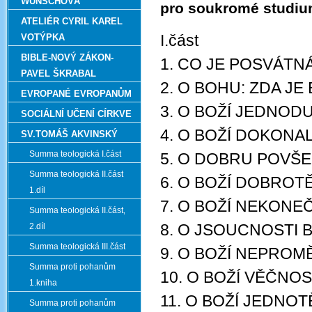
WUNSCHOVÁ
pro soukromé studiu
ATELIÉR CYRIL KAREL
I.část
VOTÝPKA
BIBLE-NOVÝ ZÁKON-
1. CO JE POSVÁTN
PAVEL ŠKRABAL
2. O BOHU: ZDA JE
EVROPANÉ EVROPANŮM
3. O BOŽÍ JEDNOD
SOCIÁLNÍ UČENÍ CÍRKVE
4. O BOŽÍ DOKONA
SV.TOMÁŠ AKVINSKÝ
Summa teologická I.část
5. O DOBRU POVŠ
Summa teologická II.část
6. O BOŽÍ DOBROT
1.díl
7. O BOŽÍ NEKONE
Summa teologická II.část‚
8. O JSOUCNOSTI 
2.díl
Summa teologická III.část
9. O BOŽÍ NEPROM
Summa proti pohanům
10. O BOŽÍ VĚČNOS
1.kniha
11. O BOŽÍ JEDNOT
Summa proti pohanům