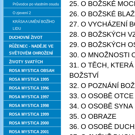
25. O BOŽSKÉ MOC
Průvodce po vlastním osudu
26. O BOŽSKÉ BLA
O zjevení 2
KRÁSA A UMĚNÍ BOŽÍHO
27. O VYCHÁZENÍ
LIDU
28. O BOŽSKÝCH V
DUCHOVNÍ ŽIVOT
29. O BOŽSKÝCH 
RŮŽENEC - NADĚJE VE
SVĚTOVÉM OHROŽENÍ
30. O MNOŽNOSTI 
ŽIVOTY SVATÝCH
31. O TĚCH, KTER
ROSA MYSTICA OBSAH
BOŽSTVÍ
ROSA MYSTICA 1995
32. O POZNÁNÍ B
ROSA MYSTICA 1996
33. O OSOBĚ OTCE
ROSA MYSTICA 1997
34. O OSOBĚ SYNA
ROSA MYSTICA 1998
ROSA MYSTICA 1999
35. O OBRAZE
ROSA MYSTICA 2000
36. O OSOBĚ DUC
ROSA MYSTICA 2001