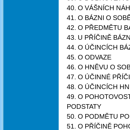
40. O VÁŠNÍCH NÁH
41. O BÁZNI O SOB
42. O PŘEDMĚTU 
43. U PŘÍČINĚ BÁZ
44. O ÚČINCÍCH B
45. O ODVAZE
46. O HNĚVU O SO
47. O ÚČINNÉ PŘÍČ
48. O ÚČINCÍCH H
49. O POHOTOVOS
PODSTATY
50. O PODMĚTU P
51. O PŘÍČINĚ PO