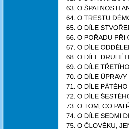
63. O ŠPATNOSTI 
64. O TRESTU DÉ
65. O DÍLE STVOŘ
66. O POŘADU PŘI
67. O DÍLE ODDĚLE
68. O DÍLE DRUHÉ
69. O DÍLE TŘETÍH
70. O DÍLE ÚPRAVY
71. O DÍLE PÁTÉHO
72. O DÍLE ŠESTÉ
73. O TOM, CO PA
74. O DÍLE SEDMI
75. O ČLOVĚKU, J