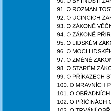
90. O BYTNOSTI Z
91. O ROZMANITOS
92. O ÚČINCÍCH Z
93. O ZÁKONĚ VĚ
94. O ZÁKONĚ PŘ
95. O LIDSKÉM ZÁ
96. O MOCI LIDSK
97. O ZMĚNĚ ZÁKO
98. O STARÉM ZÁK
99. O PŘÍKAZECH 
100. O MRAVNÍCH
101. O OBŘADNÍCH
102. O PŘÍČINÁCH
103. O TRVÁNÍ OB