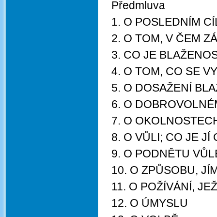
Předmluva
1. O POSLEDNÍM C
2. O TOM, V ČEM 
3. CO JE BLAŽENO
4. O TOM, CO SE 
5. O DOSAŽENÍ BL
6. O DOBROVOLN
7. O OKOLNOSTEC
8. O VŮLI; CO JE J
9. O PODNĚTU VŮL
10. O ZPŮSOBU, J
11. O POŽÍVÁNÍ, J
12. O ÚMYSLU