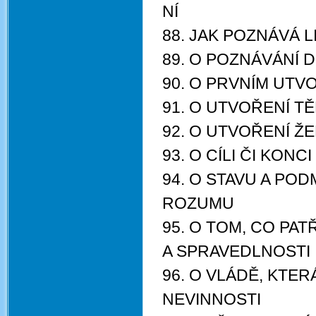
NÍ
88. JAK POZNÁVÁ L
89. O POZNÁVÁNÍ
90. O PRVNÍM UTV
91. O UTVOŘENÍ T
92. O UTVOŘENÍ Ž
93. O CÍLI ČI KON
94. O STAVU A PO
ROZUMU
95. O TOM, CO PAT
A SPRAVEDLNOSTI
96. O VLÁDĚ, KTE
NEVINNOSTI