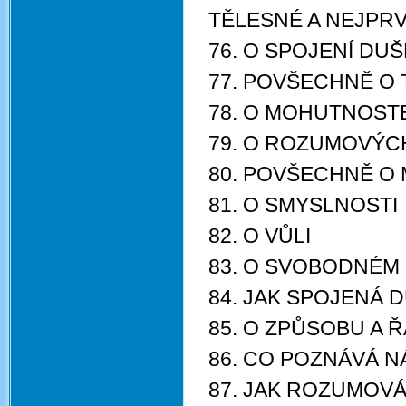
TĚLESNÉ A NEJPR
76. O SPOJENÍ DUŠ
77. POVŠECHNĚ O
78. O MOHUTNOST
79. O ROZUMOVÝ
80. POVŠECHNĚ O
81. O SMYSLNOSTI
82. O VŮLI
83. O SVOBODNÉM
84. JAK SPOJENÁ 
85. O ZPŮSOBU A 
86. CO POZNÁVÁ 
87. JAK ROZUMOVÁ