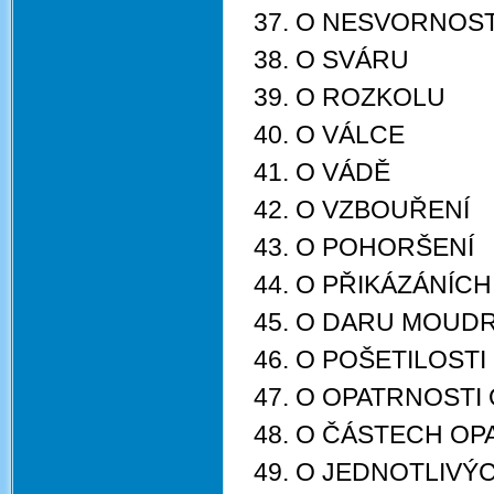
37. O NESVORNOST
38. O SVÁRU
39. O ROZKOLU
40. O VÁLCE
41. O VÁDĚ
42. O VZBOUŘENÍ
43. O POHORŠENÍ
44. O PŘIKÁZÁNÍC
45. O DARU MOUD
46. O POŠETILOSTI
47. O OPATRNOSTI
48. O ČÁSTECH OP
49. O JEDNOTLIVÝ