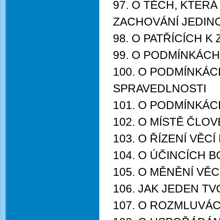
97. O TĚCH, KTER
ZACHOVÁNÍ JEDIN
98. O PATŘÍCÍCH 
99. O PODMÍNKÁC
100. O PODMÍNKÁ
SPRAVEDLNOSTI
101. O PODMÍNKÁ
102. O MÍSTĚ ČLOV
103. O ŘÍZENÍ VĚC
104. O ÚČINCÍCH 
105. O MĚNĚNÍ VĚ
106. JAK JEDEN T
107. O ROZMLUVÁ