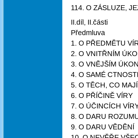
114. O ZÁSLUZE, J
II.díl, II.části
Předmluva
1. O PŘEDMĚTU VÍ
2. O VNITŘNÍM ÚK
3. O VNĚJŠÍM ÚKO
4. O SAMÉ CTNOSTI
5. O TĚCH, CO MAJÍ
6. O PŘÍČINĚ VÍRY
7. O ÚČINCÍCH VÍR
8. O DARU ROZUM
9. O DARU VĚDĚNÍ
10. O NEVĚŘE VŠ