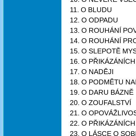
11. O BLUDU
12. O ODPADU
13. O ROUHÁNÍ P
14. O ROUHÁNÍ PR
15. O SLEPOTĚ MY
16. O PŘIKÁZÁNÍCH
17. O NADĚJI
18. O PODMĚTU N
19. O DARU BÁZNĚ
20. O ZOUFALSTVÍ
21. O OPOVÁŽLIVO
22. O PŘIKÁZÁNÍCH
23. O LÁSCE O SOB