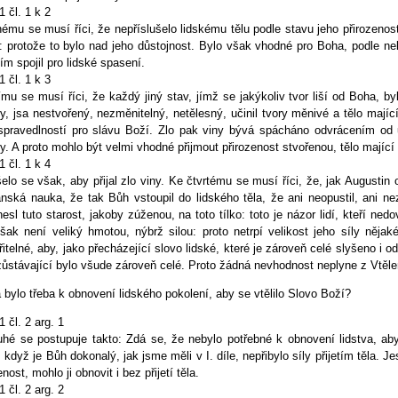
 1 čl. 1 k 2
ému se musí říci, že nepříslušelo lidskému tělu podle stavu jeho přirozenos
: protože to bylo nad jeho důstojnost. Bylo však vhodné pro Boha, podle n
ím spojil pro lidské spasení.
 1 čl. 1 k 3
ímu se musí říci, že každý jiný stav, jímž se jakýkoliv tvor liší od Boha, 
y, jsa nestvořený, nezměnitelný, netělesný, učinil tvory měnivé a tělo majíc
spravedlností pro slávu Boží. Zlo pak viny bývá spácháno odvrácením od
y. A proto mohlo být velmi vhodné přijmout přirozenost stvořenou, tělo majíc
 1 čl. 1 k 4
elo se však, aby přijal zlo viny. Ke čtvrtému se musí říci, že, jak Augustin 
nská nauka, že tak Bůh vstoupil do lidského těla, že ani neopustil, ani nez
esl tuto starost, jakoby zúženou, na toto tílko: toto je názor lidí, kteří ne
šak není veliký hmotou, nýbrž silou: proto netrpí velikost jeho síly ně
itelné, aby, jako přecházející slovo lidské, které je zároveň celé slyšeno i
zůstávající bylo všude zároveň celé. Proto žádná nevhodnost neplyne z Vtěle
 bylo třeba k obnovení lidského pokolení, aby se vtělilo Slovo Boží?
 1 čl. 2 arg. 1
ruhé se postupuje takto: Zdá se, že nebylo potřebné k obnovení lidstva, a
 když je Bůh dokonalý, jak jsme měli v I. díle, nepřibylo síly přijetím těla. J
enost, mohlo ji obnovit i bez přijetí těla.
 1 čl. 2 arg. 2