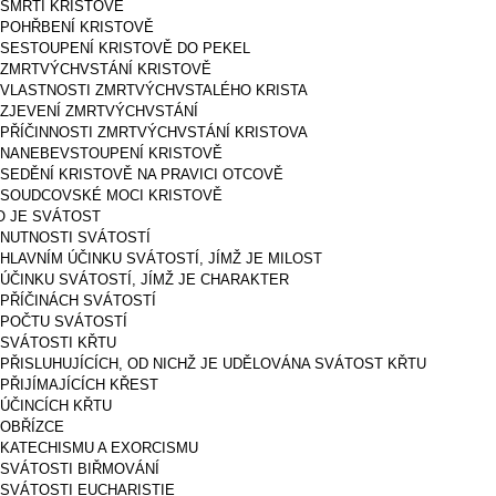
O SMRTI KRISTOVĚ
O POHŘBENÍ KRISTOVĚ
O SESTOUPENÍ KRISTOVĚ DO PEKEL
O ZMRTVÝCHVSTÁNÍ KRISTOVĚ
O VLASTNOSTI ZMRTVÝCHVSTALÉHO KRISTA
O ZJEVENÍ ZMRTVÝCHVSTÁNÍ
O PŘÍČINNOSTI ZMRTVÝCHVSTÁNÍ KRISTOVA
O NANEBEVSTOUPENÍ KRISTOVĚ
O SEDĚNÍ KRISTOVĚ NA PRAVICI OTCOVĚ
O SOUDCOVSKÉ MOCI KRISTOVĚ
CO JE SVÁTOST
O NUTNOSTI SVÁTOSTÍ
O HLAVNÍM ÚČINKU SVÁTOSTÍ, JÍMŽ JE MILOST
O ÚČINKU SVÁTOSTÍ, JÍMŽ JE CHARAKTER
O PŘÍČINÁCH SVÁTOSTÍ
O POČTU SVÁTOSTÍ
O SVÁTOSTI KŘTU
O PŘISLUHUJÍCÍCH, OD NICHŽ JE UDĚLOVÁNA SVÁTOST KŘTU
 PŘIJÍMAJÍCÍCH KŘEST
O ÚČINCÍCH KŘTU
O OBŘÍZCE
O KATECHISMU A EXORCISMU
O SVÁTOSTI BIŘMOVÁNÍ
O SVÁTOSTI EUCHARISTIE