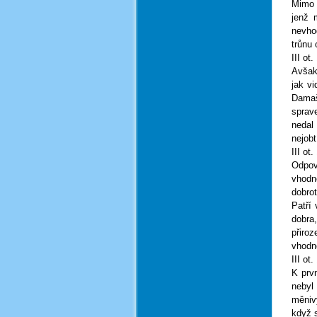
Mimo 
jenž 
nevho
trůnu 
III ot.
Avšak 
jak v
Damaš
sprave
nedal
nejobt
III ot.
Odpov
vhodn
dobrot
Patří
dobra
přiroz
vhodné
III ot.
K prv
nebyl 
měnivý
když s