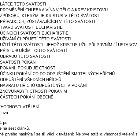
O LÁTCE TÉTO SVÁTOSTI
O PROMĚNĚNÍ CHLEBA A VÍNA V TĚLO A KREV KRISTOVU
O ZPŮSOBU, KTERÝM JE KRISTUS V TÉTO SVÁTOSTI
O PŘÍPADCÍCH, ZŮSTÁVAJÍCÍCH V TÉTO SVÁTOSTI
O TVARU SVÁTOSTÍ EUCHARISTIE
O ÚČINCÍCH SVÁTOSTI EUCHARISTIE
 UŽÍVÁNÍ ČI PŘIJETÍ TÉTO SVÁTOSTI
O UŽITÍ TÉTO SVÁTOSTI, JEHOŽ KRISTUS UŽIL PŘI PRVNÍM JÍ USTANO
O PŘISLUHUJÍCÍM TOUTO SVÁTOSTÍ
O OBŘADU TÉTO SVÁTOSTI
O SVÁTOSTI POKÁNÍ
O POKÁNÍ, POKUD JE CTNOST
O ÚČINKU POKÁNÍ CO DO ODPUŠTĚNÍ SMRTELNÝCH HŘÍCHŮ
O ODPUŠTĚNÍ VŠEDNÍCH HŘÍCHŮ
O NÁVRATU HŘÍCHŮ ODPUŠTĚNÝCH V POKÁNÍ
O ZNOVUNABYTÍ CTNOSTÍ POKÁNÍM
O ČÁSTECH POKÁNÍ OBECNĚ
 VHODNOSTI VTĚLENÍ
luva
 1 pr.
e na šest článků.
ně prvého naskýtají se tři věci k uvážení: Nejprve totiž o vhodnosti vtělen