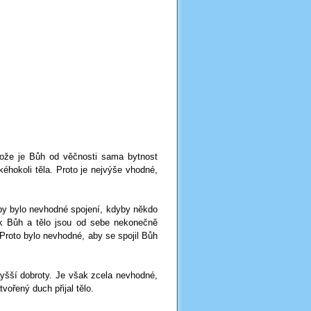
otože je Bůh od věčnosti sama bytnost
kéhokoli těla. Proto je nejvýše vhodné,
 by bylo nevhodné spojení, kdyby někdo
ak Bůh a tělo jsou od sebe nekonečně
 Proto bylo nevhodné, aby se spojil Bůh
vyšší dobroty. Je však zcela nevhodné,
vořený duch přijal tělo.