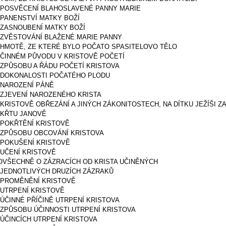
O POSVĚCENÍ BLAHOSLAVENÉ PANNY MARIE
O PANENSTVÍ MATKY BOŽÍ
O ZASNOUBENÍ MATKY BOŽÍ
O ZVĚSTOVÁNÍ BLAŽENÉ MARIE PANNY
O HMOTĚ, ZE KTERÉ BYLO POČATO SPASITELOVO TĚLO
O ČINNÉM PŮVODU V KRISTOVĚ POČETÍ
O ZPŮSOBU A ŘÁDU POČETÍ KRISTOVA
O DOKONALOSTI POČATÉHO PLODU
O NAROZENÍ PÁNĚ
O ZJEVENÍ NAROZENÉHO KRISTA
O KRISTOVĚ OBŘEZÁNÍ A JINÝCH ZÁKONITOSTECH, NA DÍTKU JEŽÍŠI
O KŘTU JANOVĚ
O POKŘTĚNÍ KRISTOVĚ
O ZPŮSOBU OBCOVÁNÍ KRISTOVA
O POKUŠENÍ KRISTOVĚ
O UČENÍ KRISTOVĚ
POVŠECHNĚ O ZÁZRACÍCH OD KRISTA UČINĚNÝCH
O JEDNOTLIVÝCH DRUZÍCH ZÁZRAKŮ
O PROMĚNĚNÍ KRISTOVĚ
O UTRPENÍ KRISTOVĚ
O ÚČINNÉ PŘÍČINĚ UTRPENÍ KRISTOVA
O ZPŮSOBU ÚČINNOSTI UTRPENÍ KRISTOVA
O ÚČINCÍCH UTRPENÍ KRISTOVA