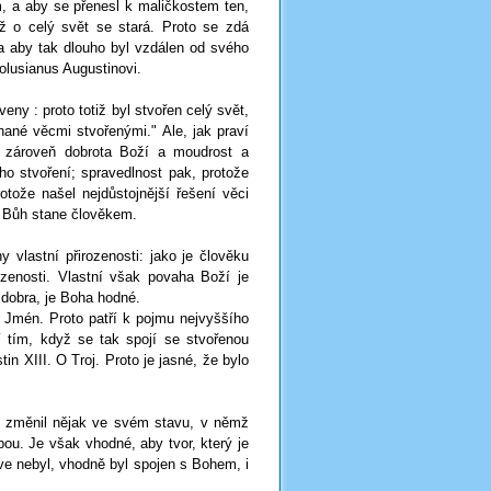
m, a aby se přenesl k maličkostem ten,
ž o celý svět se stará. Proto se zdá
 a aby tak dlouho byl vzdálen od svého
Volusianus Augustinovi.
eny : proto totiž byl stvořen celý svět,
nané věcmi stvořenými." Ale, jak praví
 zároveň dobrota Boží a moudrost a
ho stvoření; spravedlnost pak, protože
otože našel nejdůstojnější řešení věci
se Bůh stane člověkem.
 vlastní přirozenosti: jako je člověku
zenosti. Vlastní však povaha Boží je
 dobra, je Boha hodné.
. Jmén. Proto patří k pojmu nejvyššího
 tím, když se tak spojí se stvořenou
in XIII. O Troj. Proto je jasné, že bylo
se změnil nějak ve svém stavu, v němž
ou. Je však vhodné, aby tvor, který je
rve nebyl, vhodně byl spojen s Bohem, i