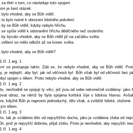
 za třetí o tom, co následuje toto spojení.
ím je šest otázek:
 bylo vhodné, aby se Bůh vtělil.
 to bylo nutné k obrození lidského pokolení.
 by se Bůh vtělil, kdyby nebylo hříchu.
 se spíše vtělil k odstranění hříchu dědičného než osobního.
 by bývalo vhodné, aby se Bůh vtělil již na začátku světa.
 vtělení se mělo odložit až na konec světa.
 bylo vhodné, aby se Bůh vtělil?
 1 čl. 1 arg. 1
rvní se postupuje takto: Zdá se, že nebylo vhodné, aby se Bůh vtělil. Pr
y, je nejlepší, aby byl, jak od věčnosti byl. Bůh však byl od věčnosti bez ja
byl spojen s tělem. Proto nebylo vhodné, aby se Bůh vtělil.
 1 čl. 1 arg. 2
to, nevhodně se spojují ty věci, jež jsou od sebe nekonečně vzdáleny: jako
oval obraz, na němž by byla spojena koňská šíje s lidskou hlavou. Avš
ni, kdyžtě Bůh je naprosto jednoduchý, tělo však, a zvláště lidské, složené.
kým tělem.
 1 čl. 1 arg. 3
to, tak je vzdáleno tělo od nejvyššího ducha, jako je vzdálena zloba od nej
h, jenž je nejvyšší dobrota, přijal zlobu. Proto je nevhodné, aby nejvyšší nest
 1 čl. 1 arg. 4