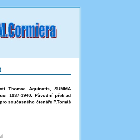
t
ncti Thomae Aquinatis, SUMMA
ci 1937-1940. Původní překlad
 pro současného čtenáře P.Tomáš
NÍ