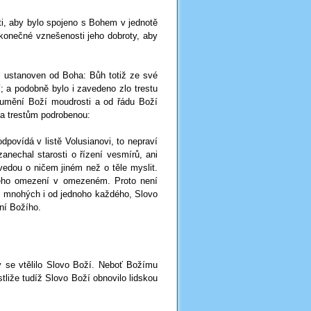
ti, aby bylo spojeno s Bohem v jednotě
ekonečné vznešenosti jeho dobroty, aby
byl ustanoven od Boha: Bůh totiž ze své
í; a podobně bylo i zavedeno zlo trestu
 umění Boží moudrosti a od řádu Boží
í a trestům podrobenou:
odpovídá v listě Volusianovi, to nepraví
anechal starosti o řízení vesmírů, ani
dovedou o ničem jiném než o těle myslit.
jakého omezení v omezeném. Proto není
 od mnohých i od jednoho každého, Slovo
ní Božího.
by se vtělilo Slovo Boží. Neboť Božímu
estliže tudíž Slovo Boží obnovilo lidskou