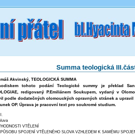
Summa teologická III.čás
omáš Akvinský, TEOLOGICKÁ SUMMA
hodiskem tohoto podání Teologické summy je překlad Sa
LOGIAE, redigovaný P.Emiliánem Soukupem, vydaný v Olomou
vil podle dodatečných olomouckých opravných stránek a upravil
unek OP. Úprava je pracovní text pro soukromé studium.
I.
luva
 VHODNOSTI VTĚLENÍ
 ZPŮSOBU SPOJENÍ VTĚLENÉHO SLOVA VZHLEDEM K SAMÉMU SPOJE