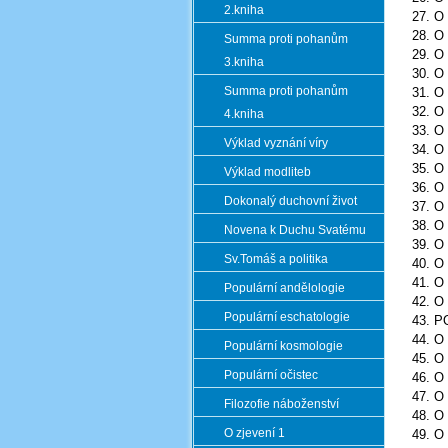
2.kniha
27. 
28. 
Summa proti pohanům
29. 
3.kniha
30. 
Summa proti pohanům
31. 
32. 
4.kniha
33. 
Výklad vyznání víry
34. 
35. 
Výklad modliteb
36. 
Dokonalý duchovní život
37. 
38. 
Novena k Duchu Svatému
39. 
Sv.Tomáš a politika
40. 
41. 
Populární andělologie
42. 
Populární eschatologie
43. 
44. 
Populární kosmologie
45. 
Populární očistec
46. 
47. 
Filozofie náboženství
48. 
O zjevení 1
49. 