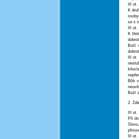
III ot.
K druh
osoby
se s n
III ot.
K třet
dobrot
Boží 
dobrot
III ot.
nesluš
křesťa
nepřen
Bůh v
neuvěř
Boží 
2. Zda
III ot.
Při d
Slovu,
přiroz
III ot.