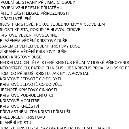
 SPOJENÍ SE STRANY PŘIJÍMAJÍCÍ OSOBY
 SPOJENÍ VZHLEDEM K PŘIJATÉMU
 PŘIJETÍ ČÁSTÍ LIDSKÉ PŘIROZENOSTI
 POŘADU VTĚLENÍ
 MILOSTI KRISTOVĚ, POKUD JE JEDNOTLIVÝM ČLOVĚKEM
 MILOSTI KRISTA, POKUD JE HLAVOU CÍRKVE
 KRISTOVĚ VĚDĚNÍ POVŠECHNĚ
O BLAŽENÉM VĚDĚNÍ KRISTOVY DUŠE
O DANÉM ČI VLITÉM VĚDĚNÍ KRISTOVY DUŠE
O ZÍSKANÉM VĚDĚNÍ KRISTOVY DUŠE
O MOCI KRISTOVY DUŠE
O NEDOSTATCÍCH TĚLA, KTERÉ KRISTUS PŘIJAL V LIDSKÉ PŘIROZENO
O NEDOSTATCÍCH, PATŘÍCÍCH K DUŠI, JEŽ KRISTUS PŘIJAL V LIDSKÉ 
 TOM, CO PŘÍSLUŠÍ KRISTU, JAK BYL A POVSTAL
O KRISTOVĚ JEDNOTĚ CO DO BYTÍ
O KRISTOVĚ JEDNOTĚ CO DO VŮLE
O JEDNOTĚ KRISTOVY ČINNOSTI
O KRISTOVU PODROBENÍ OTCI
O KRISTOVĚ MODLITBĚ
O KRISTOVU KNĚŽSTVÍ
 PŘIVLASTNĚNÍ, ZDA KRISTU PŘÍSLUŠÍ
O PŘEDURČENÍ KRISTOVU
 KLANĚNÍ KRISTU
O TOM, ŽE KRISTUS SE NAZÝVÁ PROSTŘEDNÍKEM BOHA A LIDÍ