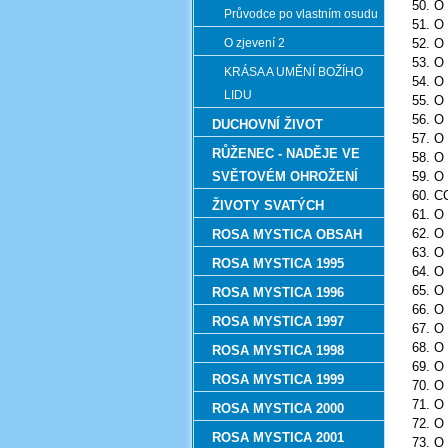
50. 
Průvodce po vlastním osudu
51. 
O zjevení 2
52. 
53. 
KRÁSA A UMĚNÍ BOŽÍHO
54. 
LIDU
55. 
56. 
DUCHOVNÍ ŽIVOT
57. 
RŮŽENEC - NADĚJE VE
58. 
SVĚTOVÉM OHROŽENÍ
59. 
60. 
ŽIVOTY SVATÝCH
61. 
62. 
ROSA MYSTICA OBSAH
63. 
ROSA MYSTICA 1995
64. 
65. 
ROSA MYSTICA 1996
66. 
ROSA MYSTICA 1997
67. 
68. O
ROSA MYSTICA 1998
69. 
ROSA MYSTICA 1999
70. 
71. 
ROSA MYSTICA 2000
72. 
ROSA MYSTICA 2001
73. 