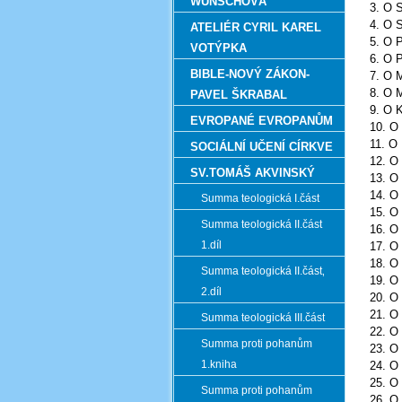
WUNSCHOVÁ
3. O
4. O
ATELIÉR CYRIL KAREL
5. O
VOTÝPKA
6. O
BIBLE-NOVÝ ZÁKON-
7. O
8. O
PAVEL ŠKRABAL
9. O
EVROPANÉ EVROPANŮM
10. 
11. 
SOCIÁLNÍ UČENÍ CÍRKVE
12. 
SV.TOMÁŠ AKVINSKÝ
13. 
14. 
Summa teologická I.část
15. 
Summa teologická II.část
16. O
1.díl
17. 
18. 
Summa teologická II.část‚
19. 
2.díl
20. 
21. 
Summa teologická III.část
22. 
Summa proti pohanům
23. O
1.kniha
24. 
25. O
Summa proti pohanům
26. 