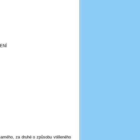
VENÍ
í samého, za druhé o způsobu vtěleného