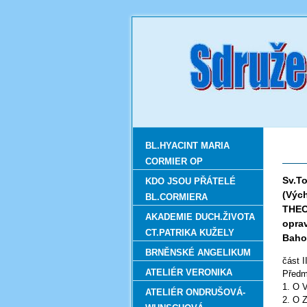
BL.HYACINT MARIA
CORMIER OP
Sv.T
KDO JSOU PŘÁTELÉ
(Výc
BL.CORMIERA
THEO
AKADEMIE DUCH.ŽIVOTA
opra
CT.PATRIKA KUŽELY
Baho
BRNĚNSKÉ ANGELIKUM
část II
ATELIÉR VERONIKA
Předm
1. O
ATELIÉR ONDRUŠOVÁ-
2. O