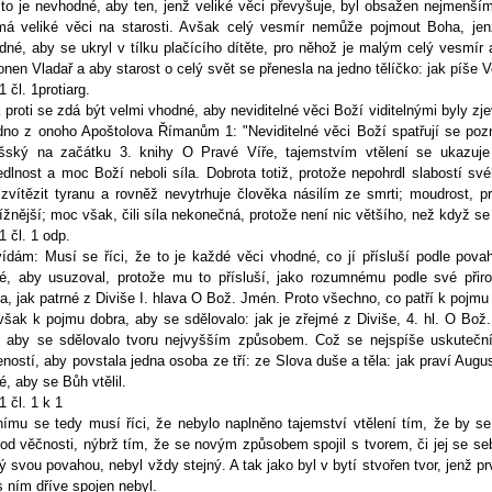
to je nevhodné, aby ten, jenž veliké věci převyšuje, byl obsažen nejmenší
má veliké věci na starosti. Avšak celý vesmír nemůže pojmout Boha, jen
dné, aby se ukryl v tílku plačícího dítěte, pro něhož je malým celý vesmír
onen Vladař a aby starost o celý svět se přenesla na jedno tělíčko: jak píše 
 1 čl. 1protiarg.
proti se zdá být velmi vhodné, aby neviditelné věci Boží viditelnými byly zjev
idno z onoho Apoštolova Římanům 1: "Neviditelné věci Boží spatřují se poz
ský na začátku 3. knihy O Pravé Víře, tajemstvím vtělení se ukazuje
dlnost a moc Boží neboli síla. Dobrota totiž, protože nepohrdl slabostí své
 zvítězit tyranu a rovněž nevytrhuje člověka násilím ze smrti; moudrost, pr
ížnější; moc však, čili síla nekonečná, protože není nic většího, než když 
 1 čl. 1 odp.
ídám: Musí se říci, že to je každé věci vhodné, co jí přísluší podle povahy
é, aby usuzoval, protože mu to přísluší, jako rozumnému podle své přiro
a, jak patrné z Diviše I. hlava O Bož. Jmén. Proto všechno, co patří k pojmu
 však k pojmu dobra, aby se sdělovalo: jak je zřejmé z Diviše, 4. hl. O Bož
, aby se sdělovalo tvoru nejvyšším způsobem. Což se nejspíše uskuteční
eností, aby povstala jedna osoba ze tří: ze Slova duše a těla: jak praví August
, aby se Bůh vtělil.
 1 čl. 1 k 1
nímu se tedy musí říci, že nebylo naplněno tajemství vtělení tím, že by 
od věčnosti, nýbrž tím, že se novým způsobem spojil s tvorem, či jej se seb
 svou povahou, nebyl vždy stejný. A tak jako byl v bytí stvořen tvor, jenž p
 ním dříve spojen nebyl.