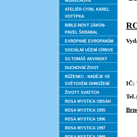
WUNSCHOVÁ
ATELIÉR CYRIL KAREL
VOTÝPKA
BIBLE-NOVÝ ZÁKON-
PAVEL ŠKRABAL
Vyd
EVROPANÉ EVROPANŮM
SOCIÁLNÍ UČENÍ CÍRKVE
SV.TOMÁŠ AKVINSKÝ
DUCHOVNÍ ŽIVOT
RŮŽENEC - NADĚJE VE
I
Č: 
SVĚTOVÉM OHROŽENÍ
ŽIVOTY SVATÝCH
Tel
ROSA MYSTICA OBSAH
Brn
ROSA MYSTICA 1995
ROSA MYSTICA 1996
ROSA MYSTICA 1997
ROSA MYSTICA 1998