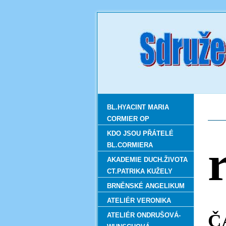
BL.HYACINT MARIA
CORMIER OP
KDO JSOU PŘÁTELÉ
BL.CORMIERA
AKADEMIE DUCH.ŽIVOTA
CT.PATRIKA KUŽELY
BRNĚNSKÉ ANGELIKUM
ATELIÉR VERONIKA
Č
ATELIÉR ONDRUŠOVÁ-