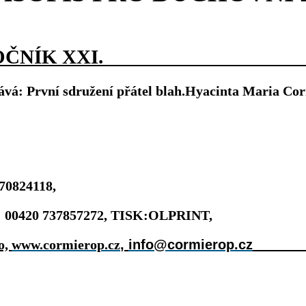
ROČNÍK XXI. 
ává: První sdružení přátel blah.Hyacinta Maria Cor
70824118,
.: 00420 737857272, TISK:OLPRINT,
o,
www.cormierop.cz
,
info@cormierop.cz
_______