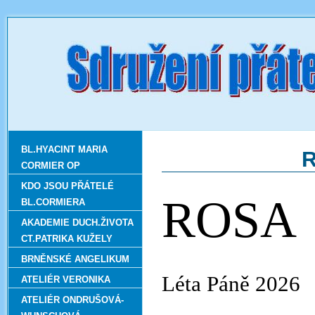
BL.HYACINT MARIA
R
CORMIER OP
KDO JSOU PŘÁTELÉ
ROSA
BL.CORMIERA
AKADEMIE DUCH.ŽIVOTA
CT.PATRIKA KUŽELY
BRNĚNSKÉ ANGELIKUM
Léta Páně 2026
ATELIÉR VERONIKA
ATELIÉR ONDRUŠOVÁ-