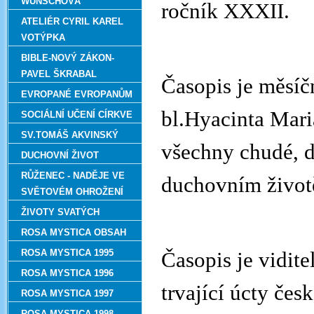
WUNSCHOVÁ
ročník XXXII.
ATELIÉR CYRIL KAREL
VOTÝPKA
BIBLE-NOVÝ ZÁKON-
PAVEL ŠKRABAL
Časopis je měsí
EVROPANÉ EVROPANŮM
bl.Hyacinta Mari
SOCIÁLNÍ UČENÍ CÍRKVE
SV.TOMÁŠ AKVINSKÝ
všechny chudé, dá
DUCHOVNÍ ŽIVOT
RŮŽENEC - NADĚJE VE
duchovním život
SVĚTOVÉM OHROŽENÍ
ŽIVOTY SVATÝCH
ROSA MYSTICA OBSAH
ROSA MYSTICA 1995
Časopis je vidit
ROSA MYSTICA 1996
trvající úcty če
ROSA MYSTICA 1997
ROSA MYSTICA 1998