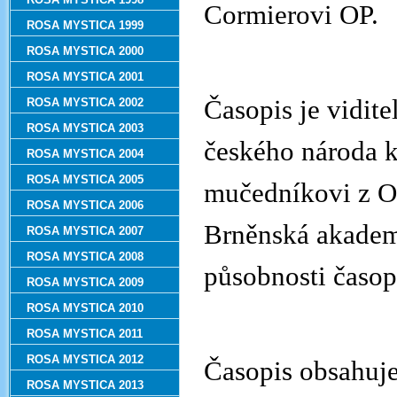
Cormierovi OP.
ROSA MYSTICA 1999
ROSA MYSTICA 2000
ROSA MYSTICA 2001
Časopis je vidit
ROSA MYSTICA 2002
ROSA MYSTICA 2003
českého národa k
ROSA MYSTICA 2004
ROSA MYSTICA 2005
mučedníkovi z Os
ROSA MYSTICA 2006
Brněnská akademi
ROSA MYSTICA 2007
ROSA MYSTICA 2008
působnosti časop
ROSA MYSTICA 2009
ROSA MYSTICA 2010
ROSA MYSTICA 2011
ROSA MYSTICA 2012
Časopis obsahuje
ROSA MYSTICA 2013