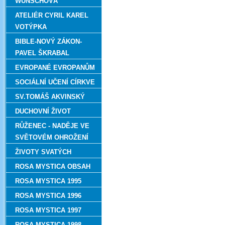
WUNSCHOVÁ
ATELIÉR CYRIL KAREL
VOTÝPKA
BIBLE-NOVÝ ZÁKON-
PAVEL ŠKRABAL
EVROPANÉ EVROPANŮM
SOCIÁLNÍ UČENÍ CÍRKVE
SV.TOMÁŠ AKVINSKÝ
DUCHOVNÍ ŽIVOT
RŮŽENEC - NADĚJE VE
SVĚTOVÉM OHROŽENÍ
ŽIVOTY SVATÝCH
ROSA MYSTICA OBSAH
ROSA MYSTICA 1995
ROSA MYSTICA 1996
ROSA MYSTICA 1997
ROSA MYSTICA 1998