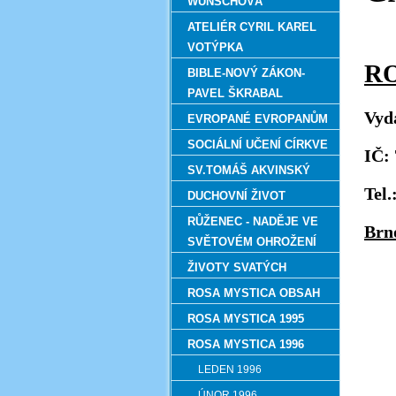
WUNSCHOVÁ
ATELIÉR CYRIL KAREL
VOTÝPKA
BIBLE-NOVÝ ZÁKON-
PAVEL ŠKRABAL
Vyd
EVROPANÉ EVROPANŮM
SOCIÁLNÍ UČENÍ CÍRKVE
I
Č: 
SV.TOMÁŠ AKVINSKÝ
Tel
DUCHOVNÍ ŽIVOT
RŮŽENEC - NADĚJE VE
Brn
SVĚTOVÉM OHROŽENÍ
ŽIVOTY SVATÝCH
ROSA MYSTICA OBSAH
ROSA MYSTICA 1995
ROSA MYSTICA 1996
LEDEN 1996
ÚNOR 1996