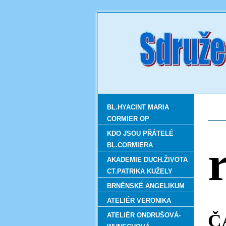
BL.HYACINT MARIA
CORMIER OP
KDO JSOU PŘÁTELÉ
BL.CORMIERA
AKADEMIE DUCH.ŽIVOTA
CT.PATRIKA KUŽELY
BRNĚNSKÉ ANGELIKUM
ATELIÉR VERONIKA
Č
ATELIÉR ONDRUŠOVÁ-