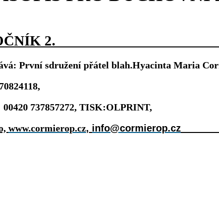
ROČNÍK 2. 
ává: První sdružení přátel blah.Hyacinta Maria Cor
70824118,
.: 00420 737857272, TISK:OLPRINT,
o,
www.cormierop.cz
,
info@cormierop.cz
_______