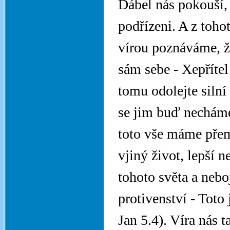
Ďábel nás pokouší,
podřízeni. A z toho
vírou poznáváme, ž
sám sebe - Xepřítel
tomu odolejte silní
se jim buď necháme
toto vše máme přem
vjiný život, lepší 
tohoto světa a nebo
protivenství - Toto 
Jan 5.4). Víra nás ta