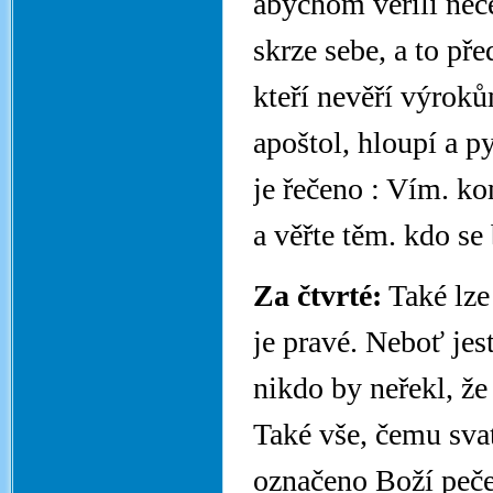
abychom věřili něč
skrze sebe, a to př
kteří nevěří výroků
apoštol, hloupí a py
je řečeno : Vím. ko
a věřte těm. kdo se
Za čtvrté:
Také lze 
je pravé. Neboť jest
nikdo by neřekl, že
Také vše, čemu svatí
označeno Boží pečet