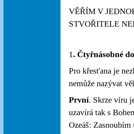
VĚŘÍM V JEDNO
STVOŘITELE NEB
1
. Čtyřnásobné do
Pro křesťana je nez
nemůže nazývat věří
První
. Skrze víru 
uzavírá tak s Bohe
Ozeáš: Zasnoubím tě