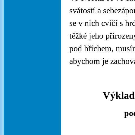
svátostí a sebezáp
se v nich cvičí s hr
těžké jeho přiroze
pod hříchem, musím
abychom je zachová
Výklad 
po