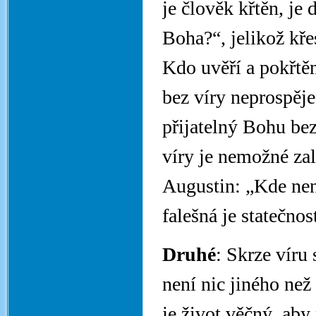
je člověk křtěn, je 
Boha?“, jelikož křes
Kdo uvěří a pokřtě
bez víry neprospěje
přijatelný Bohu bez
víry je nemožné zal
Augustin: „Kde nen
falešná je statečnost
Druhé
: Skrze víru 
není nic jiného ne
je život věčný, aby