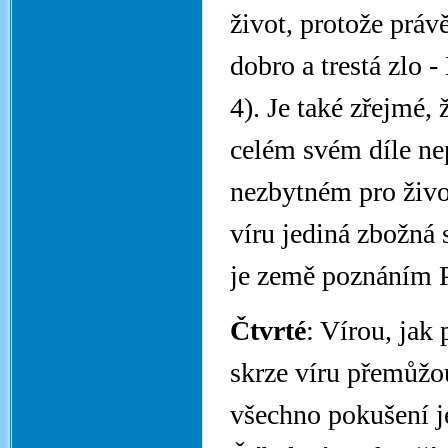
život, protože práv
dobro a trestá zlo 
4). Je také zřejmé,
celém svém díle ne
nezbytném pro život
víru jediná zbožná 
je země poznáním Pá
Čtvrté
: Vírou, jak
skrze víru přemůžou
všechno pokušení je