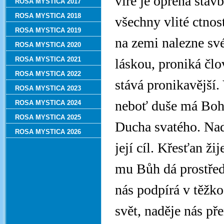
víře je opřena stavb
ROSA MYSTICA 2017
ROSA MYSTICA 2018
všechny vlité ctnos
ROSA MYSTICA 2019
na zemi nalezne své
ROSA MYSTICA 2020
ROSA MYSTICA 2021
láskou, proniká člo
ROSA MYSTICA 2022
stává pronikavější.
ROSA MYSTICA 2023
neboť duše má Boha
ROSA MYSTICA 2024
ROSA MYSTICA 2025
Ducha svatého. Nadě
ROSA MYSTICA 2026
její cíl. Křesťan ži
mu Bůh dá prostředk
nás podpírá v těžko
svět, naděje nás př