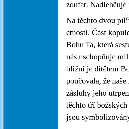
zoufat. Nadlehčuje
Na těchto dvou pilí
ctností. Část kopul
Bohu Ta, která sest
nás uschopňuje mil
bližní je dítětem B
poučovala, že naše 
zásluhy jeho utrpení
těchto tří božských 
jsou symbolizován