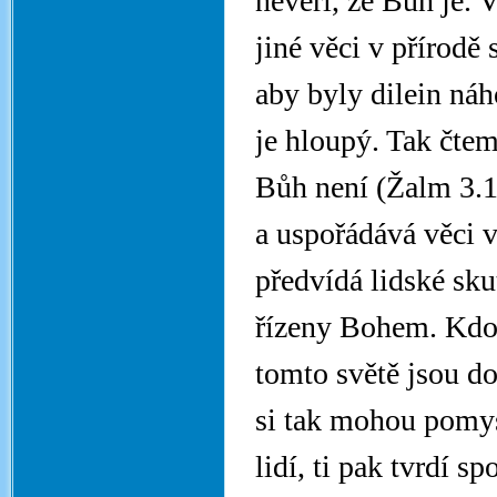
nevěří, že Bůh je. 
jiné věci v přírodě
aby byly dilein náh
je hloupý. Tak čtem
Bůh není (Žalm 3.1)
a uspořádává věci v
předvídá lidské sku
řízeny Bohem. Kdo 
tomto světě jsou d
si tak mohou pomys
lidí, ti pak tvrdí s