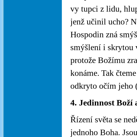
vy tupci z lidu, hl
jenž učinil ucho? N
Hospodin zná smýšl
smýšlení i skrytou 
protože Božímu zra
konáme. Tak čteme 
odkryto očím jeho 
4. Jedinnost Boží
Řízení světa se ned
jednoho Boha. Jsou