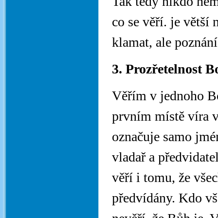
Tak tedy nikdo nemů
co se věří. je větší
klamat, ale poznán
3. Prozřetelnost B
Věřím v jednoho Bo
prvním místě víra v
označuje samo jméno
vladař a předvidatel
věří i tomu, že vše
předvídány. Kdo vš