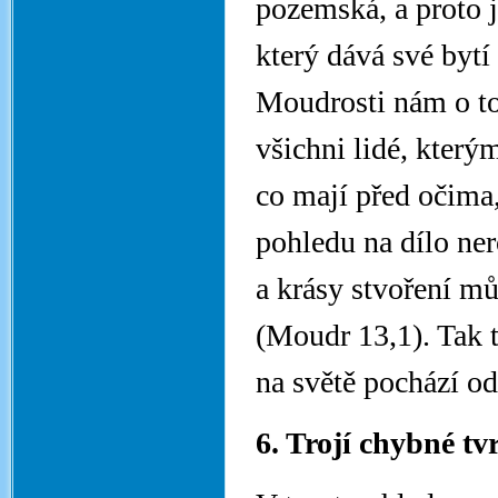
pozemská, a proto 
který dává své byt
Moudrosti nám o to
všichni lidé, kter
co mají před očima,
pohledu na dílo ner
a krásy stvoření m
(Moudr 13,1). Tak t
na světě pochází o
6. Trojí chybné tv