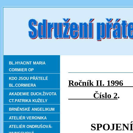
BL.HYACINT MARIA
CORMIER OP
KDO JSOU PŘÁTELÉ
Ročn
BL.CORMIERA
Číslo
2
.
AKADEMIE DUCH.ŽIVOTA
CT.PATRIKA KUŽELY
BRNĚNSKÉ ANGELIKUM
ATELIÉR VERONIKA
SPOJEN
ATELIÉR ONDRUŠOVÁ-