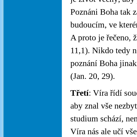
Poznáni Boha tak za
budoucím, ve které
A proto je řečeno, 
11,1). Nikdo tedy 
poznání Boha jinak,
(Jan. 20, 29).
Třetí
: Víra řídí so
aby znal vše nezbyt
studium schází, ne
Víra nás ale učí v