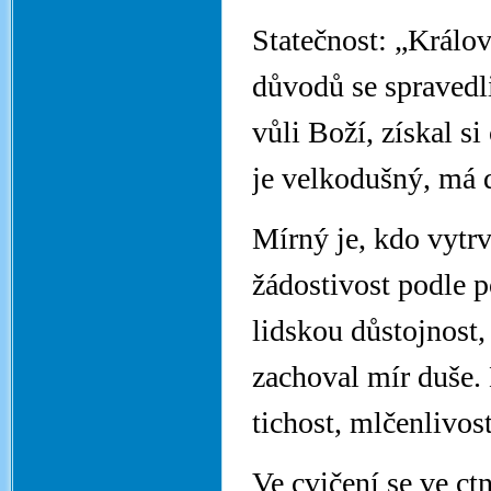
Statečnost: „Králov
důvodů se spravedl
vůli Boží, získal si
je velkodušný, má d
Mírný je, kdo vytr
žádostivost podle 
lidskou důstojnost,
zachoval mír duše. 
tichost, mlčenlivost
Ve cvičení se ve c