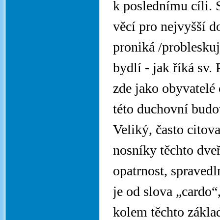
k poslednímu cíli.
věcí pro nejvyšší d
proniká /problesku
bydlí - jak říká sv.
zde jako obyvatelé
této duchovní budov
Veliký, často citov
nosníky těchto dveř
opatrnost, spravedl
je od slova „cardo“
kolem těchto základ