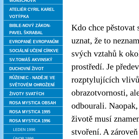
WUNSCHOVÁ
ATELIÉR CYRIL KAREL
VOTÝPKA
Kdo chce pěstovat 
BIBLE-NOVÝ ZÁKON-
PAVEL ŠKRABAL
uznat, že to neznam
EVROPANÉ EVROPANŮM
SOCIÁLNÍ UČENÍ CÍRKVE
svých vztahů k oko
SV.TOMÁŠ AKVINSKÝ
prostředí. Je přede
DUCHOVNÍ ŽIVOT
rozptylujících vlivů
RŮŽENEC - NADĚJE VE
SVĚTOVÉM OHROŽENÍ
obrazotvornosti, al
ŽIVOTY SVATÝCH
ROSA MYSTICA OBSAH
odbourali. Naopak,
ROSA MYSTICA 1995
životě musí znamen
ROSA MYSTICA 1996
stvoření. A zároveň
LEDEN 1996
ÚNOR 1996