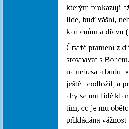
kterým prokazují a
lidé, buď vášní, ne
kamenům a dřevu (
Čtvrté pramení z ďá
srovnávat s Bohem,
na nebesa a budu p
ještě neodložil, a 
aby se mu lidé klan
tím, co je mu oběto
přikládána vážnost 