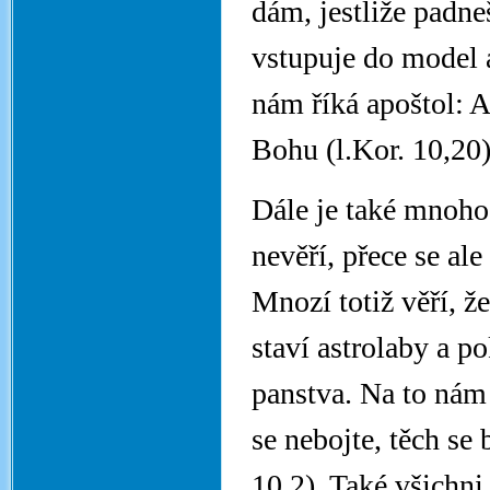
dám, jestliže padne
vstupuje do model 
nám říká apoštol: A
Bohu (l.Kor. 10,20)
Dále je také mnoho
nevěří, přece se al
Mnozí totiž věří, ž
staví astrolaby a p
panstva. Na to nám
se nebojte, těch se 
10,2). Také všichni 