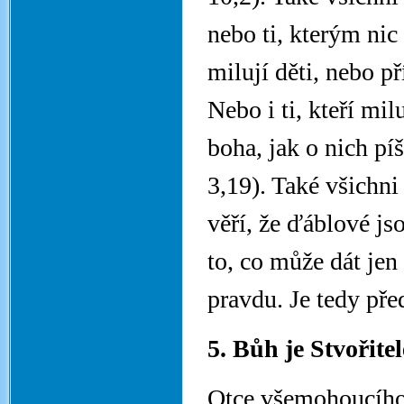
nebo ti, kterým nic 
milují děti, nebo p
Nebo i ti, kteří mi
boha, jak o nich píš
3,19). Také všichni 
věří, že ďáblové js
to, co může dát jen
pravdu. Je tedy pře
5. Bůh je Stvořite
Otce všemohoucího, 