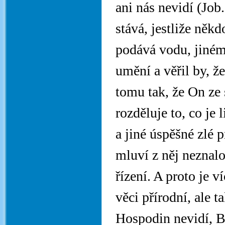
ani nás nevidí (Job
stává, jestliže ně
podává vodu, jinému
umění a věřil by, ž
tomu tak, že On ze 
rozděluje to, co je
a jiné úspěšné zlé 
mluví z něj neznalo
řízení. A proto je v
věci přírodní, ale t
Hospodin nevidí, Bů