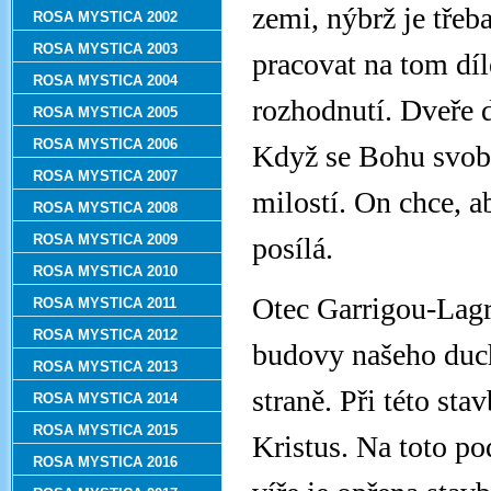
zemi, nýbrž je třeb
ROSA MYSTICA 2002
ROSA MYSTICA 2003
pracovat na tom dí
ROSA MYSTICA 2004
rozhodnutí. Dveře d
ROSA MYSTICA 2005
ROSA MYSTICA 2006
Když se Bohu svob
ROSA MYSTICA 2007
milostí. On chce, 
ROSA MYSTICA 2008
ROSA MYSTICA 2009
posílá.
ROSA MYSTICA 2010
Otec Garrigou-Lag
ROSA MYSTICA 2011
ROSA MYSTICA 2012
budovy našeho ducho
ROSA MYSTICA 2013
straně. Při této sta
ROSA MYSTICA 2014
ROSA MYSTICA 2015
Kristus. Na toto pod
ROSA MYSTICA 2016