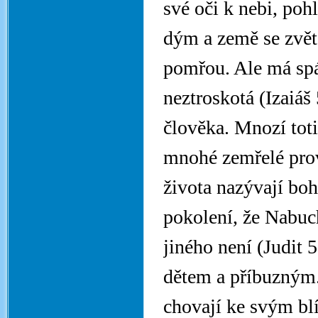
své oči k nebi, poh
dým a země se zvětš
pomřou. Ale má spá
neztroskotá (Izaiáš
člověka. Mnozí toti
mnohé zemřelé provo
života nazývají bo
pokolení, že Nabu
jiného není (Judit 
dětem a příbuzným. 
chovají ke svým blí