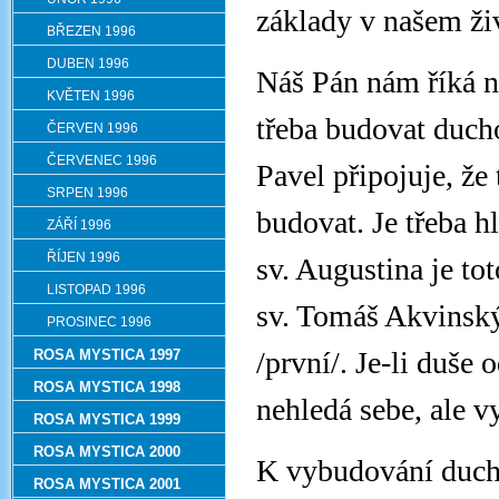
základy v našem ži
BŘEZEN 1996
DUBEN 1996
Náš Pán nám říká n
KVĚTEN 1996
třeba budovat ducho
ČERVEN 1996
ČERVENEC 1996
Pavel připojuje, že
SRPEN 1996
budovat. Je třeba hl
ZÁŘÍ 1996
ŘÍJEN 1996
sv. Augustina je tot
LISTOPAD 1996
sv. Tomáš Akvinský
PROSINEC 1996
/první/. Je-li duše 
ROSA MYSTICA 1997
ROSA MYSTICA 1998
nehledá sebe, ale 
ROSA MYSTICA 1999
ROSA MYSTICA 2000
K vybudování ducho
ROSA MYSTICA 2001