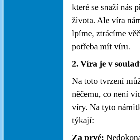
které se snaží nás
života. Ale víra ná
lpíme, ztrácíme věč
potřeba mít víru.
2. Víra je v soul
Na toto tvrzení můž
něčemu, co není vi
víry. Na tyto námit
týkají:
Za prvé:
Nedokonal