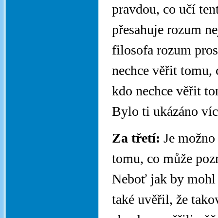
pravdou, co učí ten
přesahuje rozum nej
filosofa rozum pros
nechce věřit tomu, c
kdo nechce věřit t
Bylo ti ukázáno víc.
Za třetí:
Je možno o
tomu, co může pozn
Neboť jak by mohl 
také uvěřil, že tak