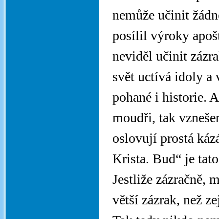
nemůže učinit žádné
posílil výroky apošt
neviděl učinit záz
svět uctívá idoly a
pohané i historie. A
moudři, tak vznešen
oslovují prostá káz
Krista. Bud“ je tat
Jestliže zázračně, 
větší zázrak, než z