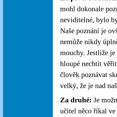
mohl dokonale pozn
neviditelné, bylo b
Naše poznání je ovš
nemůže nikdy úplně
mouchy. Jestliže je
hloupé nechtít věři
člověk poznávat skr
velký, že je nad na
Za druhé:
Je možno
učitel něco říkal v