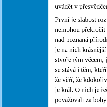
uvádět v přesvědče
První je slabost ro
nemohou překročit s
nad poznaná přírodn
je na nich krásnějš
stvořeným věcem, j
se stává i těm, kteř
že věří, že kdokoli
je král. O nich je 
považovali za bohy 