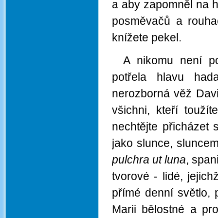
a aby zapomněl na hl
posměvačů a rouhač
knížete pekel.
A nikomu není po
potřela hlavu had
nerozborná věž Davi
všichni, kteří touží
nechtějte přicházet
jako slunce, sluncem
pulchra ut luna
, span
tvorové - lidé, jeji
přímé denní světlo,
Marii bělostné a pros