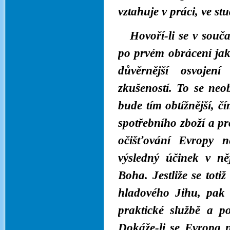
vztahuje v práci, ve stu
Hovoří-li se v souč
po prvém obrácení jako
důvěrnější osvojení
zkušeností. To se neo
bude tím obtížnější, 
spotřebního zboží a p
očišťování Evropy n
výsledný účinek v ně
Boha. Jestliže se toti
hladového Jihu, pak
praktické službě a 
Dokáže-li se Evropa 