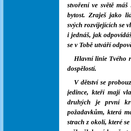
stvoření ve světě máš
bytost. Zraješ jako l
svých rozvíjejících se v
i jednáš, jak odpovídá
se v Tobě utváří odpově
Hlavní linie Tvého 
dospělostí.
V dětství se probou
jedince, kteří mají v
druhých je první kr
požadavkům, která máš
strach z okolí, které s