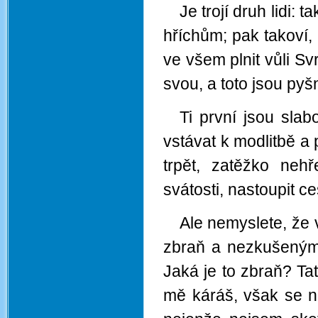
Je trojí druh lidi: t
hříchům; pak takoví, k
ve všem plnit vůli Sv
svou, a toto jsou pyš
Ti první jsou slab
vstávat k modlitbě a 
trpět, zatěžko nehř
svátosti, nastoupit ce
Ale nemyslete, že 
zbraň a nezkušeným 
Jaká je to zbraň? Tat
mě káráš, však se n