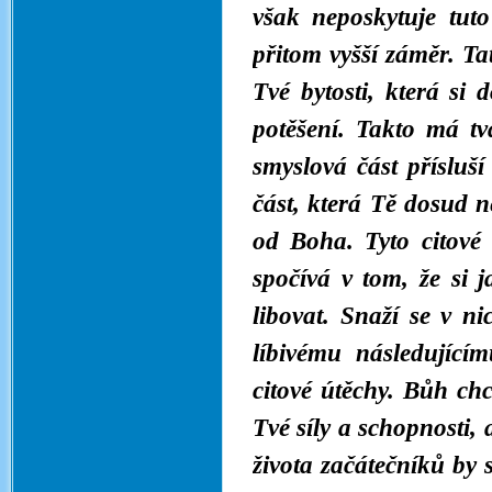
však neposkytuje tut
přitom vyšší záměr. T
Tvé bytosti, která si
potěšení. Takto má tv
smyslová část přísluš
část, která Tě dosud n
od Boha. Tyto citové 
spočívá v tom, že si j
libovat. Snaží se v n
líbivému následující
citové útěchy. Bůh chc
Tvé síly a schopnosti
života začátečníků by 