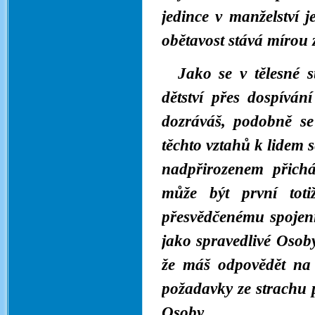
jedince v manželství 
obětavost stává mírou z
Jako se v tělesné s
dětství přes dospíván
dozráváš, podobně se
těchto vztahů k lidem 
nadpřirozenem přich
může být první toti
přesvědčenému spojen
jako spravedlivé Osoby
že máš odpovědět na 
požadavky ze strachu 
Osoby.