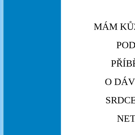
MÁM KŮ
POD
PŘÍB
O DÁV
SRDCE
NET