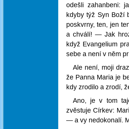
odešli zahanbeni: j
kdyby týž Syn Boží b
poskvrny, ten, jen te
a chválí! — Jak hro
když Evangelium pra
sebe a není v něm pr
Ale není, moji dra
že Panna Maria je be
kdy zrodilo a zrodí, 
Ano, je v tom taj
zvěstuje Církev: Mari
— a vy nedokonalí. Ma