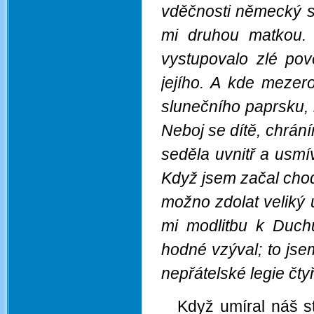
vděčnosti německý sp
mi druhou matkou.
vystupovalo zlé pov
jejího. A kde mezer
slunečního paprsku, 
Neboj se dítě, chrán
seděla uvnitř a usm
Když jsem začal chodi
možno zdolat veliký úk
mi modlitbu k Duchu
hodné vzýval; to jse
nepřátelské legie čtyř
Když umíral náš s