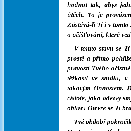
hodnot tak, abys jed
útěch. To je prováze
Zůstává-li Ti i v tomt
o očišťování, které ve
V tomto stavu se Ti
prostě a přímo pohlíž
pravosti Tvého očistn
těžkosti ve studiu, v
takovým činnostem. Do
čistotě, jako odezvy smy
obtíže! Otevře se Ti b
Tvé období pokročil