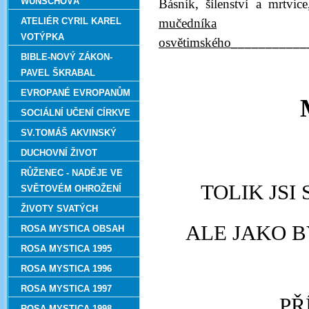
WUNSCHOVÁ
Básník, šílenství a mrtv
ATELIÉR CYRIL KAREL
mučedníka
VOTÝPKA
osvětimského
___________
BIBLE-NOVÝ ZÁKON-
PAVEL ŠKRABAL
EVROPANÉ EVROPANŮM
SOCIÁLNÍ UČENÍ CÍRKVE
SV.TOMÁŠ AKVINSKÝ
DUCHOVNÍ ŽIVOT
RŮŽENEC - NADĚJE VE
TOLIK JSI
SVĚTOVÉM OHROŽENÍ
ŽIVOTY SVATÝCH
ALE JAKO B
ROSA MYSTICA OBSAH
ROSA MYSTICA 1995
ROSA MYSTICA 1996
ROSA MYSTICA 1997
PŘ
ROSA MYSTICA 1998