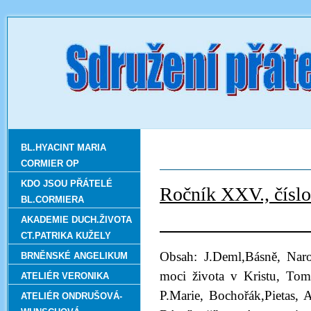
BL.HYACINT MARIA
CORMIER OP
KDO JSOU PŘÁTELÉ
Ročník
BL.CORMIERA
Zář
AKADEMIE DUCH.ŽIVOTA
CT.PATRIKA KUŽELY
Obsah: J.Deml,Básně, Naro
BRNĚNSKÉ ANGELIKUM
moci života v Kristu, Tom
ATELIÉR VERONIKA
P.Marie, Bochořák,Pietas, 
ATELIÉR ONDRUŠOVÁ-