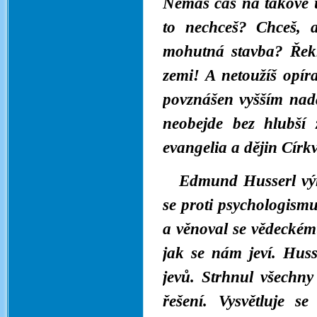
Nemáš čas na takové ú
to nechceš? Chceš, 
mohutná stavba? Řek
zemi! A netoužíš opír
povznášen vyšším nad
neobejde bez hlubší z
evangelia a dějin Církv
Edmund Husserl výra
se proti psychologismu
a věnoval se vědeckém
jak se nám jeví. Huss
jevů. Strhnul všechny
řešení. Vysvětluje s