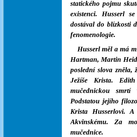
statického pojmu skut
existenci. Husserl s
dostával do blízkosti 
fenomenologie.
Husserl měl a má m
Hartman, Martin Heide
poslední slova zněla, ž
Ježíše Krista.
Edith
mučednickou smrtí v
Podstatou jejího filoz
Krista Husserlovi. 
Akvinskému. Za mou
mučednice.