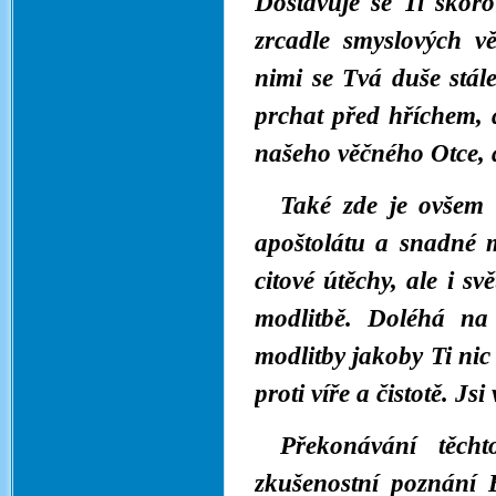
Dostavuje se Ti skor
zrcadle smyslových vě
nimi se Tvá duše stále
prchat před hříchem, a
našeho věčného Otce, a
Také zde je ovšem n
apoštolátu a snadné m
citové útěchy, ale i 
modlitbě. Doléhá na
modlitby jakoby Ti ni
proti víře a čistotě. 
Překonávání těcht
zkušenostní poznání