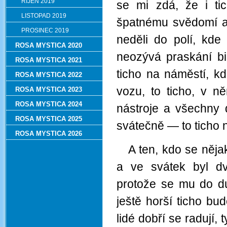
ŘÍJEN 2019
se mi zdá, že i ti
LISTOPAD 2019
špatnému svědomí a 
PROSINEC 2019
neděli do polí, kde
ROSA MYSTICA 2020
neozývá praskání bi
ROSA MYSTICA 2021
ticho na náměstí, k
ROSA MYSTICA 2022
vozu, to ticho, v n
ROSA MYSTICA 2023
ROSA MYSTICA 2024
nástroje a všechny díl
ROSA MYSTICA 2025
svátečně — to ticho 
ROSA MYSTICA 2026
A ten, kdo se něja
a ve svátek byl dv
protože se mu do du
ještě horší ticho bu
lidé dobří se radují,