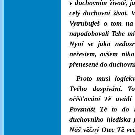
v duchovním životě, j
celý duchovní život.
Vytrubuješ o tom na 
napodobovali Tebe mís
Nyní se jako nedozr
neřestem, ovšem niko
přenesené do duchovní
Proto musí logicky
Tvého dospívání. T
očišťování Tě uvádí 
Povznáší Tě to do n
duchovního hlediska p
Náš věčný Otec Tě ved