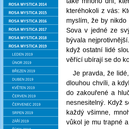
také mnoho dni, kte
ROSA MYSTICA 2014
kteréhokoli z vás: K
ROSA MYSTICA 2015
myslím, že by nikdo 
ROSA MYSTICA 2016
Sova v jedné ze svý
ROSA MYSTICA 2017
ROSA MYSTICA 2018
bývala nejprotivnějš
ROSA MYSTICA 2019
když ostatní lidé sl
LEDEN 2019
věřící ubírají se do 
ÚNOR 2019
BŘEZEN 2019
Je pravda, že lidé,
DUBEN 2019
dlouhou chvíli, a kdy
KVĚTEN 2019
do zakouřené a hluč
ČERVEN 2019
nesnesitelný. Když s
ČERVENEC 2019
každý všimne, mnohý
SRPEN 2019
vůkol je mu trapné a
ZÁŘÍ 2019