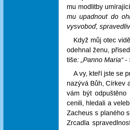
mu modlitby umírajíc
mu upadnout do ohn
vysvoboď, spravedliv
Když můj otec viděl
odehnal ženu, přised
tiše
: „Panno Maria“
- 
A vy, kteří jste se
nazývá Bůh, Církev a 
vám být odpuštěno a
cenili, hledali a vele
Zacheus s planého s
Zrcadla spravedlnost