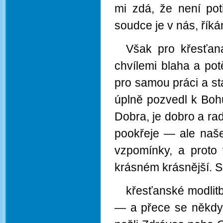
mi zdá, že není po
soudce je v nás, ří
Však pro křesťana
chvílemi blaha a pot
pro samou práci a st
úplně pozvedl k Boh
Dobra, je dobro a ra
pookřeje — ale naše
vzpomínky, a proto 
krásném krásnější. S
křesťanské modlitb
— a přece se někdy 