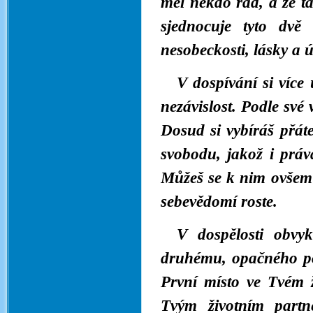
měl někdo rád, a že t
sjednocuje tyto dvě
nesobeckosti, lásky a 
V dospívání si více
nezávislost. Podle své
Dosud si vybíráš přát
svobodu, jakož i práv
Můžeš se k nim ovšem 
sebevědomí roste.
V dospělosti obvy
druhému, opačného po
První místo ve Tvém ž
Tvým životním partn