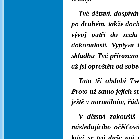
Tvé dětství, dospívá
po druhém, takže dochá
vývoj patří do zcel
dokonalosti. Vyplývá t
skladbu Tvé přirozenos
až jsi oproštěn od sob
Tato tři období Tv
Proto už samo jejich sp
ještě v normálním, řá
V dětství zakoušíš
následujícího očišťov
když se tvá duše má n