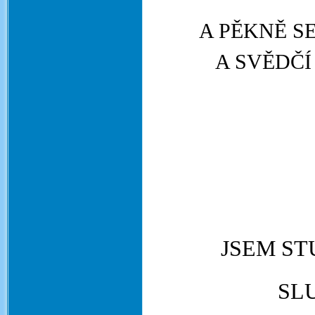
A PĚKNĚ S
A SVĚDČÍ
JSEM S
SL