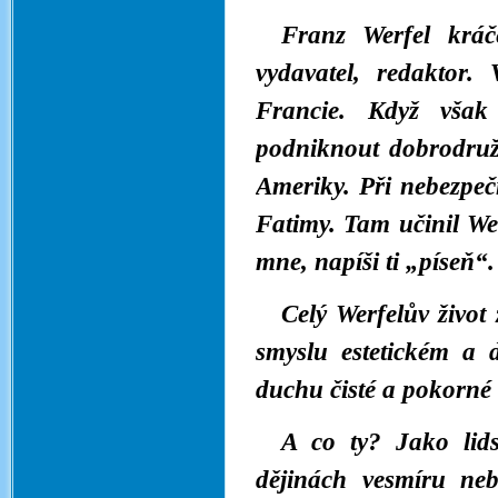
Franz Werfel kráče
vydavatel, redakto
Francie. Když však 
podniknout dobrodruž
Ameriky. Při nebezpe
Fatimy. Tam učinil We
mne, napíši ti „píseň“
Celý Werfelův život
smyslu estetickém a 
duchu čisté a pokorné 
A co ty? Jako lids
dějinách vesmíru ne