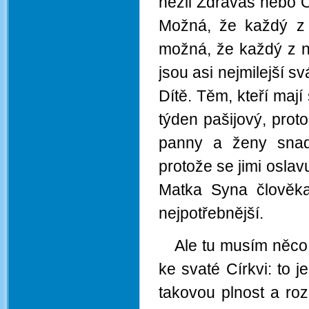
nežli Zdrávas nebo O
Možná, že každý z 
možná, že každý z n
jsou asi nejmilejší s
Dítě. Těm, kteří maj
týden pašijový, prot
panny a ženy snad 
protože se jimi osla
Matka Syna člověka
nejpotřebnější.
Ale tu musím něco 
ke svaté Církvi: to 
takovou plnost a ro