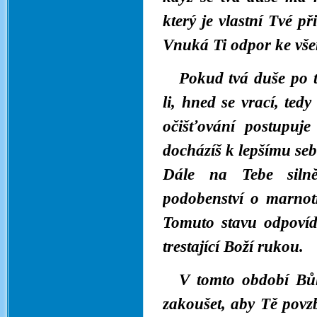
který je vlastní Tvé p
Vnuká Ti odpor ke všem
Pokud tvá duše po 
li, hned se vrací, ted
očišťování postupuj
docházíš k lepšímu se
Dále na Tebe silně
podobenství o marnot
Tomuto stavu odpovíd
trestající Boží rukou.
V tomto období Bůh
zakoušet, aby Tě povzb