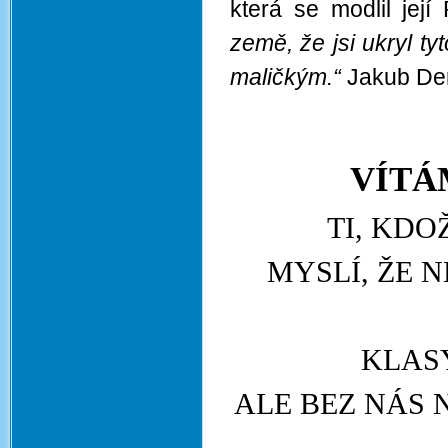
která se modlil její
země, že jsi ukryl ty
maličkým.“
Jakub De
VÍTÁ
TI, KDO
MYSLÍ, ŽE 
KLASY
ALE BEZ NÁS