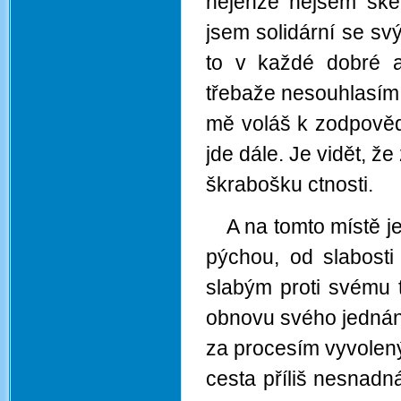
nejenže nejsem sket
jsem solidární se sv
to v každé dobré ar
třebaže nesouhlasím 
mě voláš k zodpověd
jde dále. Je vidět, ž
škrabošku ctnosti.
A na tomto místě je
pýchou, od slabosti
slabým proti svému t
obnovu svého jednání
za procesím vyvolen
cesta příliš nesnad