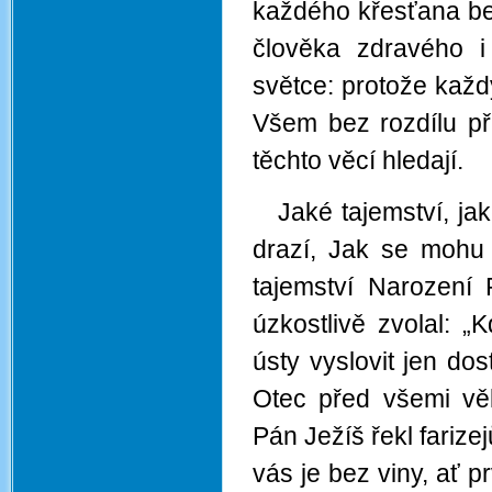
každého křesťana bez
člověka zdravého i
světce: protože každ
Všem bez rozdílu př
těchto věcí hledají.
Jaké tajemství, ja
drazí, Jak se mohu 
tajemství Narození 
úzkostlivě zvolal: 
ústy vyslovit jen d
Otec před všemi vě
Pán Ježíš řekl farize
vás je bez viny, ať 