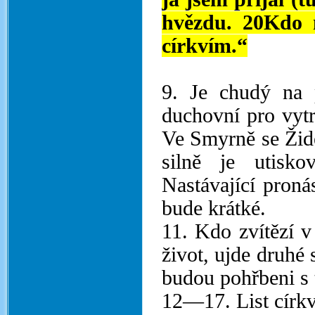
hvězdu. 20Kdo 
církvím.“
9. Je chudý na 
duchovní pro vytr
Ve Smyrně se Židé
silně je utisko
Nastávající pronás
bude krátké.
11. Kdo zvítězí v
život, ujde druhé 
budou pohřbeni s 
12—17. List círk