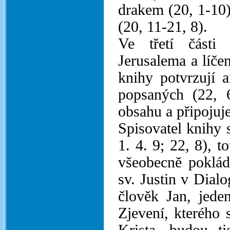
drakem (20, 1-10
(20, 11-21, 8).
Ve třetí části
Jerusalema a líče
knihy potvrzují a
popsaných (22, 
obsahu a připojuj
Spisovatel knihy 
1. 4. 9; 22, 8), t
všeobecně poklád
sv. Justin v Dial
člověk Jan, jede
Zjevení, kterého 