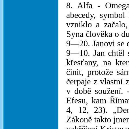
8. Alfa - Omega
abecedy, symbol 
vzniklo a začalo
Syna člověka o d
9—20. Janovi se d
9—10. Jan chtěl s
křesťany, na kte
činit, protože sá
čerpaje z vlastní 
v době soužení. 
Efesu, kam Římané
4, 12, 23). „De
Zákoně takto jmen