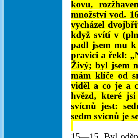
kovu, rozžhave
množství vod. 1
vycházel dvojbři
když svítí v (pl
padl jsem mu k 
pravici a řekl: 
Živý; byl jsem m
mám klíče od sm
viděl a co je a
hvězd, které js
svícnů jest: se
sedm svícnů je s
15—15. Byl oděn 