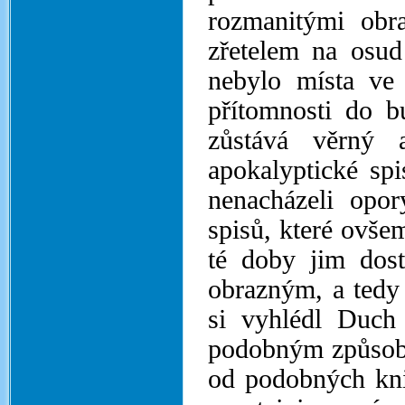
rozmanitými obr
zřetelem na osud
nebylo místa ve
přítomnosti do b
zůstává věrný 
apokalyptické spi
nenacházeli opor
spisů, které ovše
té doby jim dos
obrazným, a tedy
si vyhlédl Duch
podobným způsobe
od podobných kni