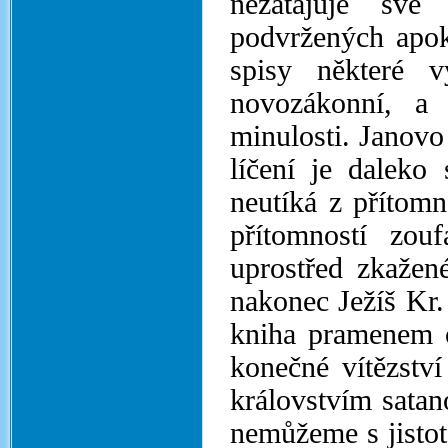
nezatajuje své 
podvržených apoka
spisy některé v
novozákonní, a 
minulosti. Janovo
líčení je daleko 
neutíká z přítomn
přítomností zou
uprostřed zkažen
nakonec Ježíš Kr. 
kniha pramenem o
konečné vítězstv
královstvím satan
nemůžeme s jistot