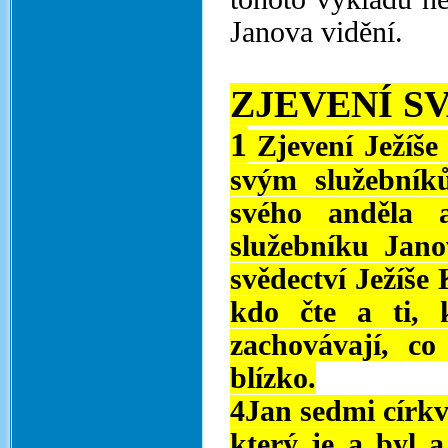
Janova vidění.
ZJEVENÍ S
1
Zjevení Ježíše
svým služebníků
svého anděla 
služebníku Jano
svědectví Ježíše 
kdo čte a ti, k
zachovávají, c
blízko.
4Jan sedmi církv
který je a byl 