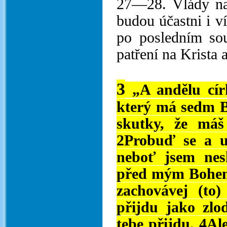
27—28. Vlády na
budou účastni i v
po posledním sou
patření na Krista 
3
„A andělu círk
který má sedm B
skutky, že máš
2Probuď se a u
neboť jsem nesh
před mým Bohem. 
zachovávej (to)
přijdu jako zlo
tebe přijdu. 4Al