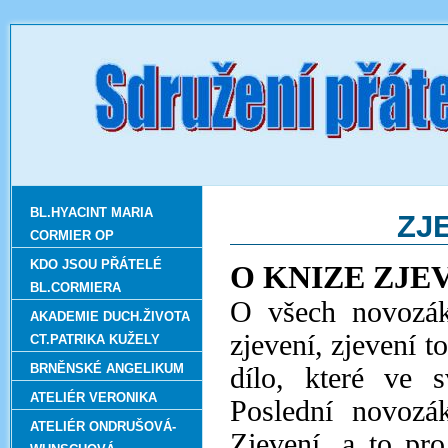
BL.HYACINT MARIA
ZJ
CORMIER OP
KDO JSOU PŘÁTELÉ
O KNIZE ZJE
BL.CORMIERA
O všech novozáko
AKADEMIE DUCH.ŽIVOTA
zjevení, zjevení t
CT.PATRIKA KUŽELY
BRNĚNSKÉ ANGELIKUM
dílo, které ve s
ATELIÉR VERONIKA
Poslední novozá
ATELIÉR ONDRUŠOVÁ-
Zjevení, a to pr