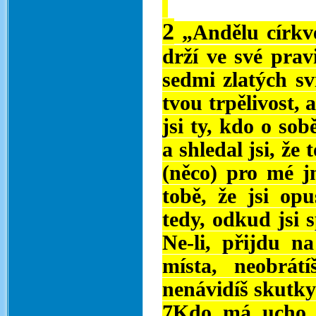
2
„Andělu církve
drží ve své prav
sedmi zlatých s
tvou trpělivost, 
jsi ty, kdo o sob
a shledal jsi, že 
(něco) pro mé j
tobě, že jsi op
tedy, odkud jsi s
Ne-li, přijdu n
místa, neobrát
nenávidíš skutky
7Kdo má ucho, 