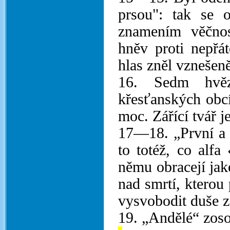
prsou": tak se o
znamením věčnos
hněv proti nepřá
hlas zněl vznešen
16. Sedm hvěz
křesťanských obc
moc. Zářící tvář j
17—18. „První a p
to totéž, co alfa
němu obracejí jak
nad smrtí, kterou
vysvobodit duše z
19. „Andělé“ zoso