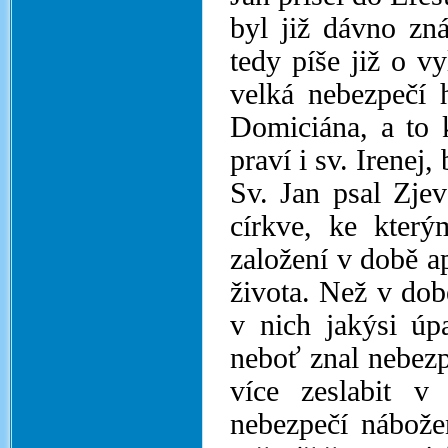
byl již dávno zn
tedy píše již o vy
velká nebezpečí 
Domiciána, a to k
praví i sv. Irenej
Sv. Jan psal Zjev
církve, ke který
založení v době a
života. Než v dob
v nich jakýsi úp
neboť znal nebezp
více zeslabit v
nebezpečí nábože