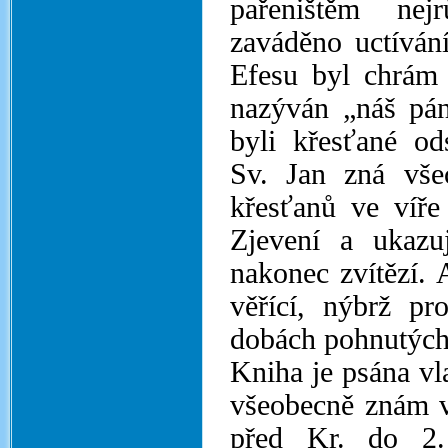
pařeništěm nej
zaváděno uctíván
Efesu byl chrám 
nazýván „náš pán
byli křesťané od
Sv. Jan zná vše
křesťanů ve víře
Zjevení a ukazu
nakonec zvítězí.
věřící, nýbrž p
dobách pohnutých,
Kniha je psána vl
všeobecně znám v
před Kr. do 2.