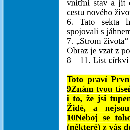
vnitřní stav a jít
cestu nového živo
6. Tato sekta h
spojovali s jáhne
7. „Strom života“
Obraz je vzat z po
8—11. List církv
Toto praví První
9Znám tvou tíseň
i to, že jsi tupe
Židé, a nejso
10Neboj se toho
(některé) z vás d