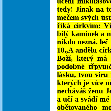
učení mikulášo
tedy! Jinak na t
mečem svých úst
říká církvím: 
bílý kamínek a 
nikdo nezná, leč 
18„A andělu círk
Boží, který má
podobné třpytn
lásku, tvou víru 
kterých je více n
necháváš ženu Je
a učí a svádí mé 
obětovaného mo