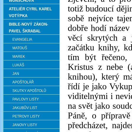
WUNSCHOVÁ
totiž budoucí ději
ATELIÉR CYRIL KAREL
VOTÝPKA
sobě nejvíce taje
BIBLE-NOVÝ ZÁKON-
dobře hodí název 
PAVEL ŠKRABAL
věcí skrytých a 
EVANGELIA
začátku knihy, kd
MATOUŠ
tím být řečeno, 
MAREK
Kristus z nebe (
LUKÁŠ
JAN
knihou), který m
APOŠTOLÁŘ
řídí je jako Vyku
SKUTKY APOŠTOLŮ
viditelnými i nevi
PAVLOVY LISTY
na svět jako soud
JAKUBŮV LIST
Páně, o přípravě
PETROVY LISTY
předcházet, najd
JANOVY LISTY