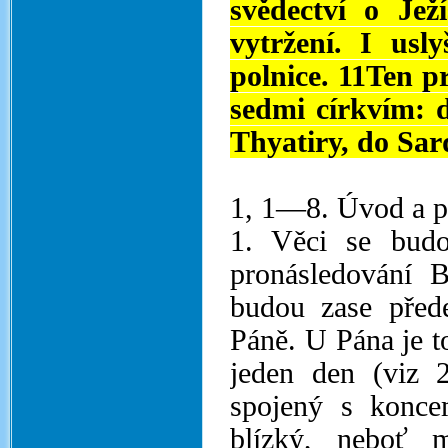
svědectví o Je
vytržení. I usl
polnice. 11Ten pr
sedmi církvím: 
Thyatiry, do Sard
1, 1—8. Úvod a p
1. Věci se budo
pronásledování B
budou zase před
Páně. U Pána je tot
jeden den (viz 
spojený s konce
blízký, neboť 