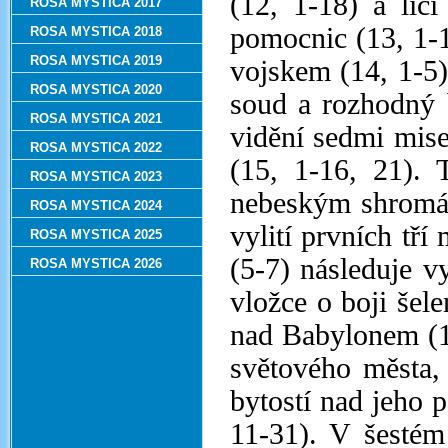
(12, 1-18) a líč
ROSA MYSTICA 2017
pomocnic (13, 1-1
ROSA MYSTICA 2018
ROSA MYSTICA 2019
vojskem (14, 1-5);
ROSA MYSTICA 2020
soud a rozhodný 
ROSA MYSTICA 2021
vidění sedmi mis
ROSA MYSTICA 2022
(15, 1-16, 21). 
ROSA MYSTICA 2023
nebeským shromáž
ROSA MYSTICA 2024
vylití prvních tř
ROSA MYSTICA 2025
(5-7) následuje vy
ROSA MYSTICA 2026
vložce o boji šel
nad Babylonem (1
světového města,
bytostí nad jeho 
11-31). V šestém