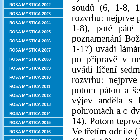
ROSA MYSTICA 2002
soudů (6, 1-8, 1
ROSA MYSTICA 2003
rozvrhu: nejprve p
ROSA MYSTICA 2004
1-8), poté páté
ROSA MYSTICA 2005
poznamenání Boží
ROSA MYSTICA 2006
1-17) uvádí lámá
ROSA MYSTICA 2007
po přípravě v n
ROSA MYSTICA 2008
uvádí líčení sedm
ROSA MYSTICA 2009
rozvrhu: nejprve
ROSA MYSTICA 2010
ROSA MYSTICA 2011
potom pátou a še
ROSA MYSTICA 2012
výjev anděla s 
ROSA MYSTICA 2013
pohromách a o dvo
ROSA MYSTICA 2014
14). Potom teprve
ROSA MYSTICA 2015
Ve třetím oddíle (
ROSA MYSTICA 2016