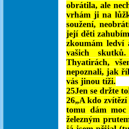
obrátila, ale nec
vrhám ji na lůžko
soužení, neobrát
její děti zahubím
zkoumám ledví 
vašich skutk
Thyatirách, vš
nepoznali, jak ř
vás jinou tíži.
25Jen se držte t
26„A kdo zvítězí
tomu dám moc n
železným prutem 
já jsem přijal (