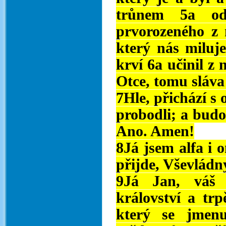
trůnem 5a od 
prvorozeného z 
který nás miluj
krví 6a učinil z
Otce, tomu sláv
7Hle, přichází s 
probodli; a budo
Ano. Amen!
8Já jsem alfa i 
přijde, Vševládn
9Já Jan, váš 
království a trp
který se jmen