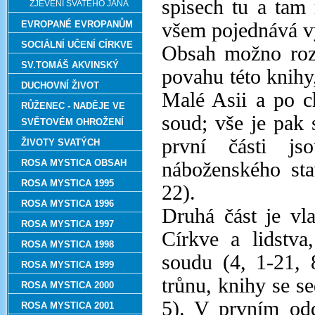
spisech tu a tam
ZJEVENÍ SVATÉHO JANA
EVROPANÉ EVROPANŮM
všem pojednává vý
SOCIÁLNÍ UČENÍ CÍRKVE
Obsah možno rozd
SV.TOMÁŠ AKVINSKÝ
povahu této knihy
DUCHOVNÍ ŽIVOT
Malé Asii a po c
RŮŽENEC - NADĚJE VE
soud; vše je pak
SVĚTOVÉM OHROŽENÍ
první části js
ŽIVOTY SVATÝCH
ROSA MYSTICA OBSAH
náboženského sta
ROSA MYSTICA 1995
22).
ROSA MYSTICA 1996
Druhá část je vla
ROSA MYSTICA 1997
Církve a lidstva
ROSA MYSTICA 1998
soudu (4, 1-21,
ROSA MYSTICA 1999
trůnu, knihy se s
ROSA MYSTICA 2000
5). V prvním od
ROSA MYSTICA 2001