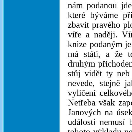
nám podanou jde.
které býváme př
zbavit pravého plo
víře a naději. 
knize podaným je 
má státi, a že 
druhým příchodem 
stůj vidět ty neb
nevede, stejně ja
vylíčení celkovéh
Netřeba však zap
Janových na úsek
události nemusí 
tohoto výkladu ne