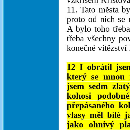
vzkříšení Kristova
11. Tato města by
proto od nich se 
A bylo toho třeba
třeba všechny pov
konečné vítězství 
12 I obrátil js
který se mnou m
jsem sedm zlatý
kohosi podobné
přepásaného ko
vlasy měl bílé j
jako ohnivý p