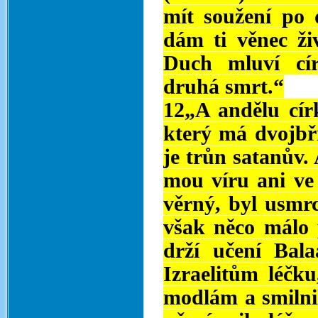
mít soužení po 
dám ti věnec ži
Duch mluví cír
druhá smrt.“
12„A andělu cír
který má dvojbř
je trůn satanův.
mou víru ani ve
věrný, byl usmr
však něco málo 
drží učení Bala
Izraelitům léčk
modlám a smilnil