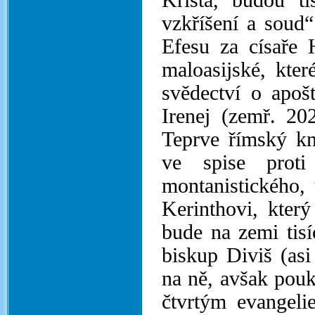
Krista, budou t
vzkříšení a soud“
Efesu za císaře 
maloasijské, kte
svědectví o apošt
Irenej (zemř. 20
Teprve římský kn
ve spise proti
montanistického, 
Kerinthovi, který
bude na zemi tisí
biskup Diviš (as
na ně, avšak pouk
čtvrtým evangeli