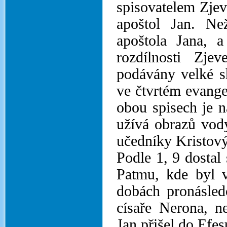
spisovatelem Zjeve
apoštol Jan. Ne
apoštola Jana, a
rozdílnosti Zje
podávány velké s
ve čtvrtém evangel
obou spisech je 
užívá obrazů vody
učedníky Kristový
Podle 1, 9 dostal
Patmu, kde byl v
dobách pronásled
císaře Nerona, n
Jan přišel do Efesu