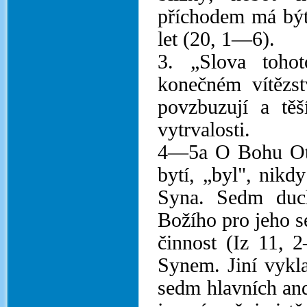
příchodem má být 
let (20, 1—6).
3. „Slova tohot
konečném vítězst
povzbuzují a tě
vytrvalosti.
4—5a O Bohu Otci
bytí, „byl", nikdy
Syna. Sedm duc
Božího pro jeho 
činnost (Iz 11, 
Synem. Jiní vykla
sedm hlavních and