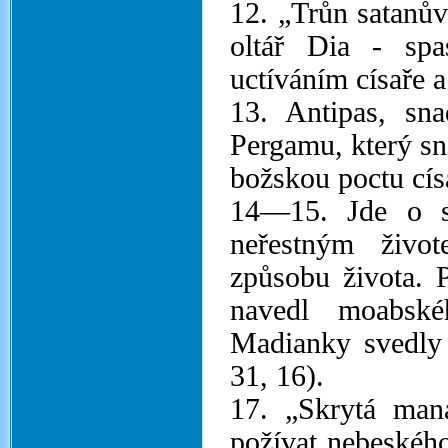
12. „Trůn satanů
oltář Dia - sp
uctíváním císaře 
13. Antipas, sn
Pergamu, který sn
božskou poctu cís
14—15. Jde o s
neřestným živo
způsobu života. 
navedl moabsk
Madianky svedly 
31, 16).
17. „Skrytá man
požívat nebeskéh