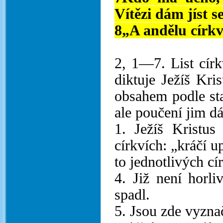
Vítězi dám jíst s
8„A andělu církv
2, 1—7. List církv
diktuje Ježíš Kri
obsahem podle sta
ale poučení jim dá
1. Ježíš Kristus
církvích: „kráčí u
to jednotlivých cí
4. Již není horli
spadl.
5. Jsou zde vyzna