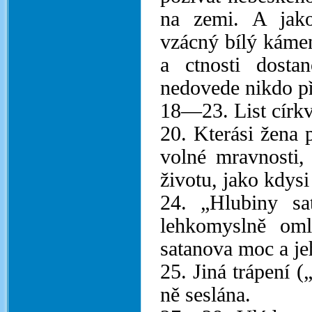
na zemi. A jako
vzácný bílý kámen
a ctnosti dost
nedovede nikdo př
18—23. List církvi
20. Kterási žena 
volné mravnosti,
životu, jako kdysi
24. „Hlubiny sa
lehkomyslně oml
satanova moc a je
25. Jiná trápení (
ně seslána.