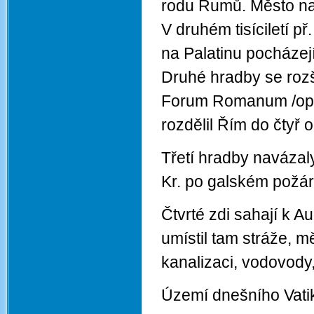
rodu Rumů. Město na 
V druhém tisíciletí př
na Palatinu pocházejí 
Druhé hradby se rozš
Forum Romanum /opevn
rozdělil Řím do čtyř o
Třetí hradby navázaly
Kr. po galském požár
Čtvrté zdi sahají k A
umístil tam stráže, mě
kanalizaci, vodovody,
Území dnešního Vati