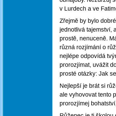
v Lurdech a ve Fatimě
Zřejmě by bylo dobré 
jednotlivá tajemství
prostě, nenuceně. Má
různá rozjímání o růž
nejlépe odpovídá tvý
prorozjímat, uvážit 
prosté otázky: Jak s
Nejlepší je brát si r
ale vyhovovat tento p
prorozjímej bohatství,
Růženec je ti školou 