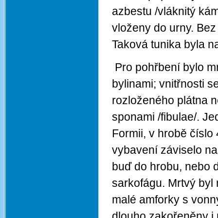
azbestu /vláknitý kám
vloženy do urny. Bez
Taková tunika byla n
Pro pohřbení bylo m
bylinami; vnitřnosti 
rozloženého plátna n
sponami /fibulae/. J
Formii, v hrobě číslo
vybavení záviselo na
buď do hrobu, nebo d
sarkofágu. Mrtvý byl
malé amforky s vonn
dlouho zakořeněny i