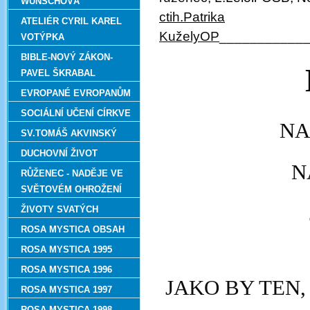
WUNSCHOVÁ
ctih.Patrika
ATELIÉR CYRIL KAREL
KuželyOP
___________
VOTÝPKA
BIBLE-NOVÝ ZÁKON-
PAVEL ŠKRABAL
EVROPANÉ EVROPANŮM
SOCIÁLNÍ UČENÍ CÍRKVE
NA
SV.TOMÁŠ AKVINSKÝ
DUCHOVNÍ ŽIVOT
N
RŮŽENEC - NADĚJE VE
SVĚTOVÉM OHROŽENÍ
ŽIVOTY SVATÝCH
ROSA MYSTICA OBSAH
ROSA MYSTICA 1995
ROSA MYSTICA 1996
JAKO BY TEN,
ROSA MYSTICA 1997
ROSA MYSTICA 1998