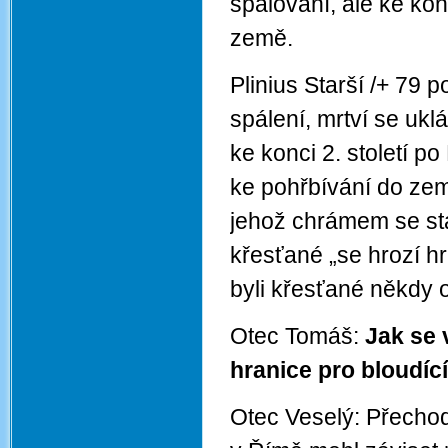
spalování, ale ke konc
země.
Plinius Starší /+ 79 
spálení, mrtví se uklá
ke konci 2. století p
ke pohřbívání do zem
jehož chrámem se stá
křesťané „se hrozí hr
byli křesťané někdy 
Otec Tomáš:
Jak se 
hranice pro bloudíc
Otec Veselý: Přechod 