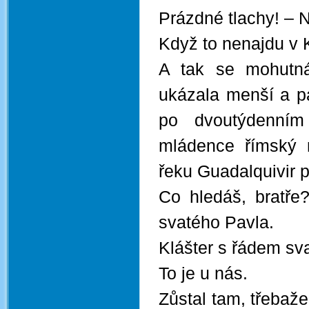
Prázdné tlachy! – 
Když to nenajdu v Ka
A tak se mohutn
ukázala menší a pa
po dvoutýdenním
mládence římský m
řeku Guadalquivir 
Co hledáš, bratře
svatého Pavla.
Klášter s řádem sv
To je u nás.
Zůstal tam, třebaže