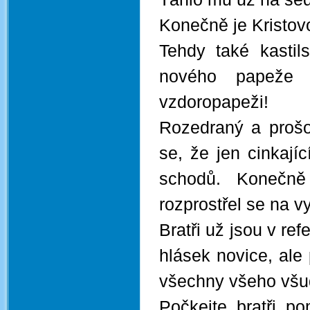
Konečně je Kristov
Tehdy také kastil
nového papeže 
vzdoropapeži!
Rozedraný a prošo
se, že jen cinkají
schodů. Konečně
rozprostřel se na 
Bratři už jsou v ref
hlásek novice, ale
všechny všeho všud
Počkejte, bratři, p