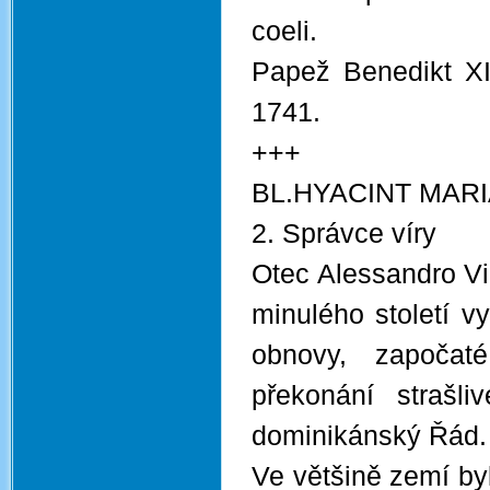
coeli.
Papež Benedikt XIV
1741.
+++
BL.HYACINT MARI
2. Správce víry
Otec Alessandro Vi
minulého století vy
obnovy, započa
překonání strašli
dominikánský Řád.
Ve většině zemí byl