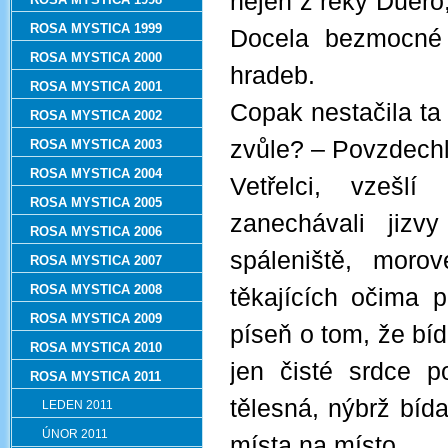
nejen z řeky Duero,
ROSA MYSTICA 1999
Docela bezmocné 
ROSA MYSTICA 2000
hradeb.
ROSA MYSTICA 2001
Copak nestačila ta 
ROSA MYSTICA 2002
zvůle? – Povzdechl
ROSA MYSTICA 2003
ROSA MYSTICA 2004
Vetřelci, vzeš
ROSA MYSTICA 2005
zanechávali jiz
ROSA MYSTICA 2006
spáleniště, moro
ROSA MYSTICA 2007
ROSA MYSTICA 2008
těkajících očima 
ROSA MYSTICA 2009
píseň o tom, že bída
ROSA MYSTICA 2010
jen čisté srdce p
ROSA MYSTICA 2011
tělesná, nýbrž bíd
LEDEN 2011
ÚNOR 2011
místa na místo.