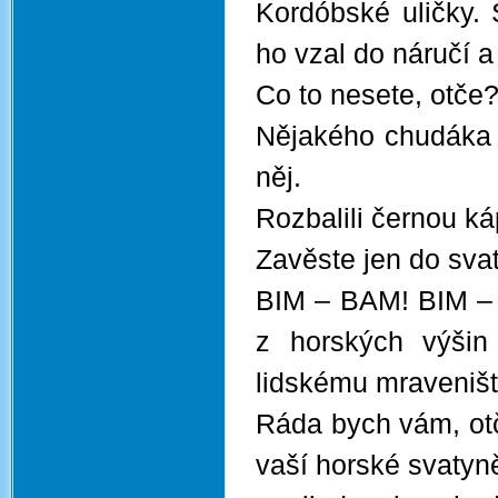
Kordóbské uličky. 
ho vzal do náručí 
Co to nesete, otče? 
Nějakého chudáka z
něj.
Rozbalili černou ká
Zavěste jen do sva
BIM – BAM! BIM – 
z horských výšin
lidskému mraveništ
Ráda bych vám, otč
vaší horské svatyně,