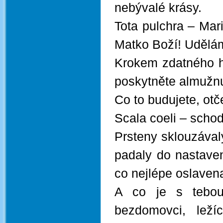
nebývalé krásy.
Tota pulchra – Mari
Matko Boží! Udělám
Krokem zdatného h
poskytněte almužnu
Co to budujete, otč
Scala coeli – scho
Prsteny sklouzával
padaly do nastave
co nejlépe oslaven
A co je s tebou
bezdomovci, lež