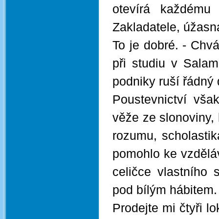
otevírá každému 
Zakladatele, úžasná
To je dobré. - Chvá
při studiu v Salam
podniky ruší řádný 
Poustevnictví však
věže ze slonoviny,
rozumu, scholastik
pomohlo ke vzděláv
celičce vlastního
pod bílým hábitem.
Prodejte mi čtyři l