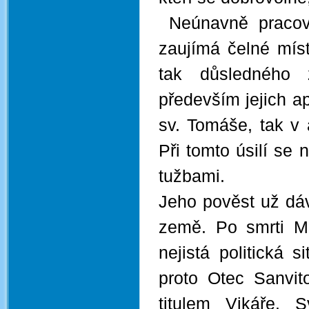
Neúnavně pracova
zaujímá čelné mís
tak důsledného z
především jejich a
sv. Tomáše, tak v 
Při tomto úsilí se
tužbami.
Jeho pověst už dáv
země. Po smrti Ma
nejistá politická s
proto Otec Sanvito
titulem Vikáře. 