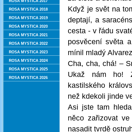
ROSA MYSTICA 2017
Když je svět na tom
ROSA MYSTICA 2018
ROSA MYSTICA 2019
deptají, a saracén
ROSA MYSTICA 2020
cesta - v řádu svat
ROSA MYSTICA 2021
posvěcení světa a
ROSA MYSTICA 2022
mínil mladý Alvarez
ROSA MYSTICA 2023
ROSA MYSTICA 2024
Cha, cha, chá! – Sm
ROSA MYSTICA 2025
Ukaž nám ho! Zk
ROSA MYSTICA 2026
kastilského králov
než kdekoli jinde v
Asi jste tam hled
něco zařizovat ve
nasadit tvrdě ostru