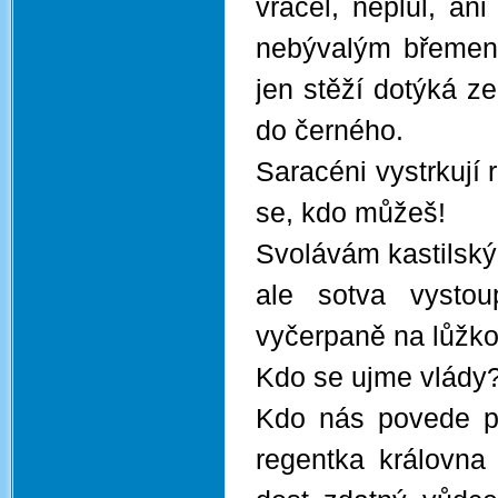
vracel, neplul, an
nebývalým břemenem
jen stěží dotýká z
do černého.
Saracéni vystrkují 
se, kdo můžeš!
Svolávám kastilský 
ale sotva vysto
vyčerpaně na lůžko
Kdo se ujme vlády? 
Kdo nás povede p
regentka královna