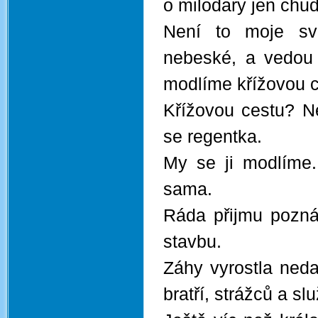
o milodary jen chu
Není to moje sva
nebeské, a vedou
modlíme křížovou 
Křížovou cestu? N
se regentka.
My se ji modlíme. 
sama.
Ráda přijmu poznán
stavbu.
Záhy vyrostla neda
bratří, strážců a s