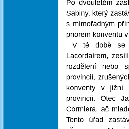
Po dvouletém zast
Sabiny, který zastá
s mimořádným přín
priorem konventu v
V té době se fr
Lacordairem, zesíl
rozdělení nebo s
provincií, zrušený
konventy v jižní 
provincii. Otec J
Cormiera, ač mlad
Tento úřad zastá