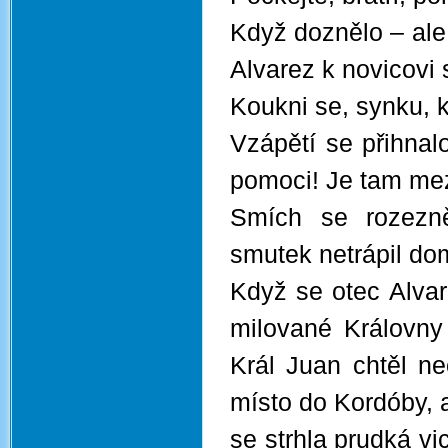
Když doznělo – ale 
Alvarez k novicovi 
Koukni se, synku, 
Vzápětí se přihnal
pomoci! Je tam mez
Smích se rozezně
smutek netrápil do
Když se otec Alvar
milované Královny 
Král Juan chtěl ne
místo do Kordóby, 
se strhla prudká vi