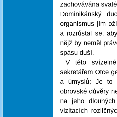
zachovávána svaté 
Dominikánský duc
organismus jím oži
a rozrůstal se, ab
nějž by neměl právo
spásu duší.
V této svízelné
sekretářem Otce ge
a úmyslů; Je to 
obrovské důvěry n
na jeho dlouhých
vizitacích rozličn