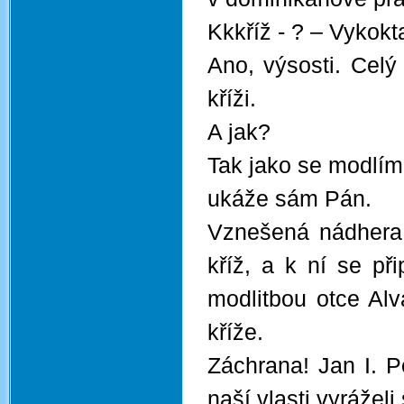
Kkkříž - ? – Vykok
Ano, výsosti. Celý
kříži.
A jak?
Tak jako se modlím
ukáže sám Pán.
Vznešená nádhera 
kříž, a k ní se při
modlitbou otce Alv
kříže.
Záchrana! Jan I. P
naší vlasti vyráželi