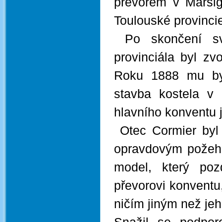
převorem v Marsigl
Toulouské provinci
Po skončení své
provinciála byl zv
Roku 1888 mu by
stavba kostela v 
hlavního konventu 
Otec Cormier byl
opravdovým požehn
model, který pozd
převorovi konventu
ničím jiným než je