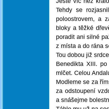
Ještě víc než krá
Tehdy se rozjasni
poloostrovem, a 
bloky a těžké dřev
poradit ani silné p
z místa a do rána s
Tou dobou již srdc
Benedikta XIII. p
mlčet. Celou Andalu
Modleme se za řím
za odstoupení vzd
a snášejme bolestn
Táhlo mu už na sed