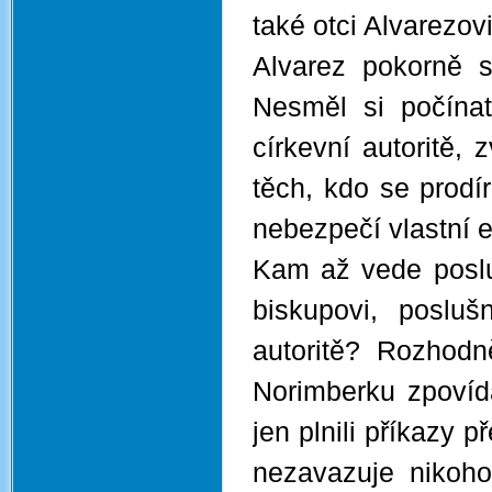
také otci Alvarezov
Alvarez pokorně sk
Nesměl si počínat
církevní autoritě,
těch, kdo se prodír
nebezpečí vlastní 
Kam až vede posluš
biskupovi, poslu
autoritě? Rozhod
Norimberku zpovíd
jen plnili příkazy 
nezavazuje nikoho