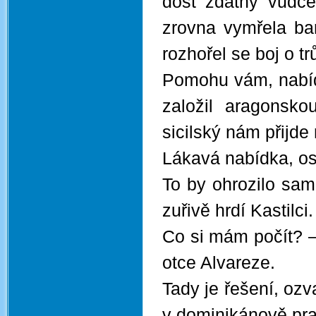
dost zdatný vůdce
zrovna vymřela ba
rozhořel se boj o tr
Pomohu vám, nabídl
založil aragonskou
sicilský nám přijd
Lákavá nabídka, os
To by ohrozilo samo
zuřivě hrdí Kastilci.
Co si mám počít? –
otce Alvareze.
Tady je řešení, ozva
v dominikánově pra