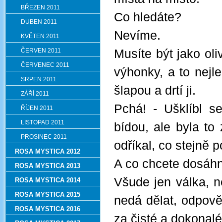
BŘEZEN 2011
Co hledáte?
DUBEN 2011
Nevíme.
KVĚTEN 2011
ČERVEN 2011
Musíte být jako oli
ČERVENEC 2011
výhonky, a to nejl
SRPEN 2011
šlapou a drtí ji.
ZÁŘÍ 2011
Pchá! - Ušklíbl se
ŘÍJEN 2011
LISTOPAD 2011
bídou, ale byla to 
PROSINEC 2011
odříkal, co stejně p
ROSA MYSTICA 2012
A co chcete dosáh
ROSA MYSTICA 2013
Všude jen válka, n
ROSA MYSTICA 2014
ROSA MYSTICA 2015
nedá dělat, odpově
ROSA MYSTICA 2016
za čisté a dokonalé