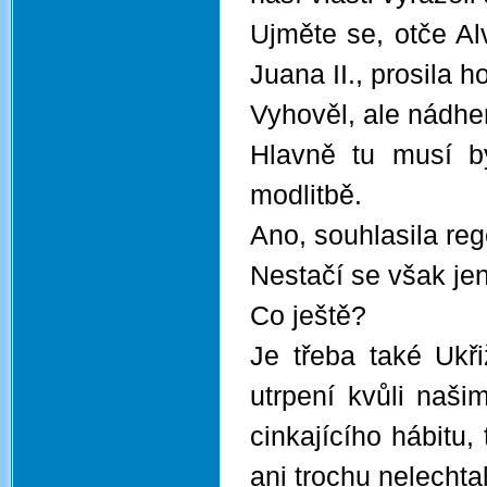
Ujměte se, otče Al
Juana II., prosila h
Vyhověl, ale nádher
Hlavně tu musí bý
modlitbě.
Ano, souhlasila reg
Nestačí se však jen
Co ještě?
Je třeba také Ukř
utrpení kvůli naš
cinkajícího hábitu, 
ani trochu nelechta