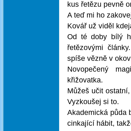
kus řetězu pevně 
A teď mi ho zakovej
Kovář už viděl kdej
Od té doby bílý há
řetězovými články
spíše vězně v oko
Novopečený magi
křižovatka.
Můžeš učit ostatní,
Vyzkoušej si to.
Akademická půda by
cinkající hábit, tak