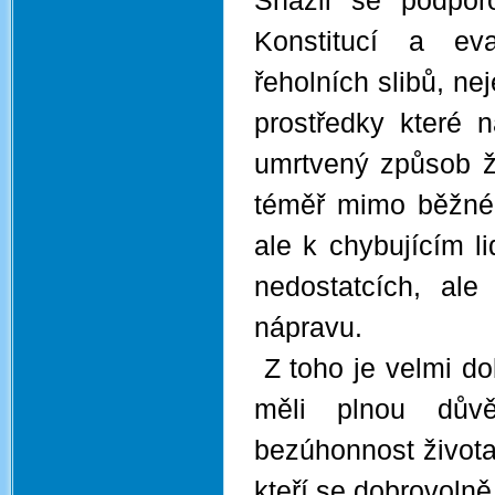
Snažil se podpor
Konstitucí a ev
řeholních slibů, ne
prostředky které 
umrtvený způsob ž
téměř mimo běžné 
ale k chybujícím l
nedostatcích, ale
nápravu.
Z toho je velmi do
měli plnou dův
bezúhonnost života 
kteří se dobrovolně,