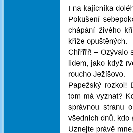
I na kajícníka dol
Pokušení sebepoko
chápání živého kř
kříže opuštěných.
Chřřřřř! – Ozýval
lidem, jako když rv
roucho Ježíšovo.
Papežský rozkol! D
tom má vyznat? Kdo
správnou stranu 
všedních dnů, kdo a 
Uznejte právě mne,