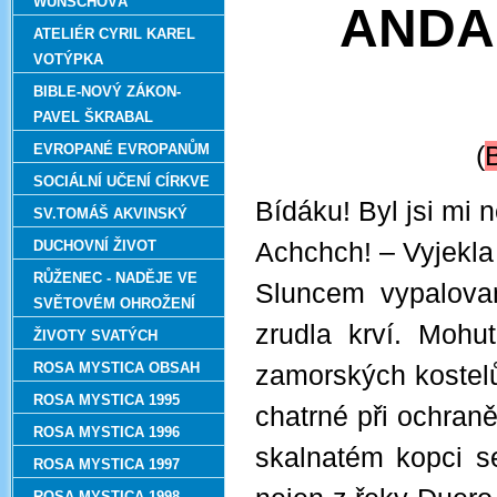
WUNSCHOVÁ
ANDA
ATELIÉR CYRIL KAREL
VOTÝPKA
BIBLE-NOVÝ ZÁKON-
PAVEL ŠKRABAL
EVROPANÉ EVROPANŮM
(
B
SOCIÁLNÍ UČENÍ CÍRKVE
Bídáku! Byl jsi mi 
SV.TOMÁŠ AKVINSKÝ
DUCHOVNÍ ŽIVOT
Achchch! – Vyjekla 
RŮŽENEC - NADĚJE VE
Sluncem vypalovan
SVĚTOVÉM OHROŽENÍ
zrudla krví. Mohu
ŽIVOTY SVATÝCH
ROSA MYSTICA OBSAH
zamorských kostelů
ROSA MYSTICA 1995
chatrné při ochran
ROSA MYSTICA 1996
skalnatém kopci se
ROSA MYSTICA 1997
ROSA MYSTICA 1998