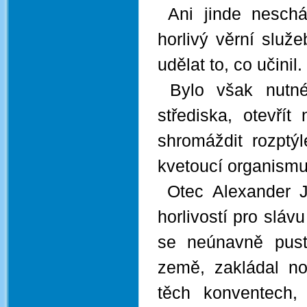
Ani jinde neschá
horlivý věrní služ
udělat to, co učinil.
Bylo však nutné 
střediska, otevří
shromáždit rozptý
kvetoucí organismu
Otec Alexander Ja
horlivostí pro slá
se neúnavně pust
země, zakládal no
těch konventech,