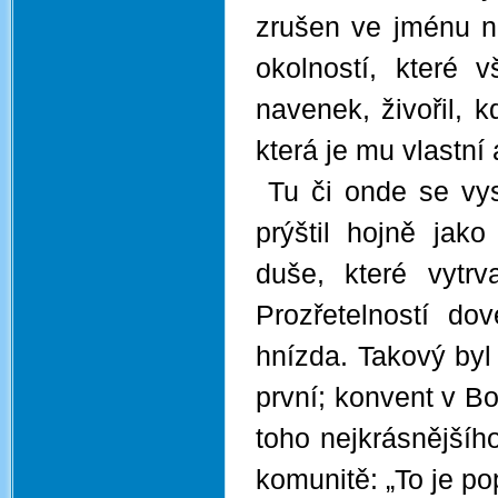
zrušen ve jménu n
okolností, které v
navenek, živořil, 
která je mu vlastní 
Tu či onde se vys
prýštil hojně jak
duše, které vytr
Prozřetelností d
hnízda. Takový byl 
první; konvent v B
toho nejkrásnějšíh
komunitě: „To je po