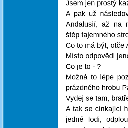
Jsem jen prostý kaz
A pak už následova
Andalusií, až na 
štěp tajemného str
Co to má být, otče 
Místo odpovědi jen
Co je to - ?
Možná to lépe po
prázdného hrobu P
Vydej se tam, bratř
A tak se cinkající h
jedné lodi, odpl