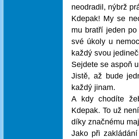
neodradil, nýbrž pr
Kdepak! My se nec
mu bratří jeden po
své úkoly u nemoc
každý svou jedineč
Sejdete se aspoň u
Jistě, až bude je
každý jinam.
A kdy chodíte žeb
Kdepak. To už není 
díky značnému maje
Jako při zakládání 