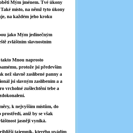
lé oběti Mým jménem. Tvé úkony
Také místo, na němž tyto úkony
puje, na každém jeho kroku
tebou jako Mým jedinečným
ještě zvláštním slavnostním
a takto Mnou naprosto
 samému, protože jsi především
ak než slavně zaslíbené panny a
onál jsi slavným zaslíbením a a
o vrcholné zušlechtění tebe a
 zdokonalení.
oměry, k nejvyšším místům, do
 prostředí, aniž by se však
láštnost jasněji vyniká.
ejbližší tajemník, kterého uvádím