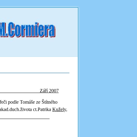
 Září 2007
řeči podle Tomáše ze Štítného
kad.duch.života ct.Patrika
Kužely,
_____________________