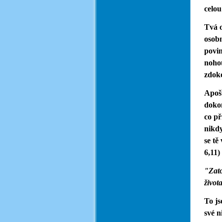
celou
Tvá o
osobn
povin
nohou
zdoko
Apošt
dokon
co př
nikdy
se tě
6,11)
"Zato
život
To js
své n