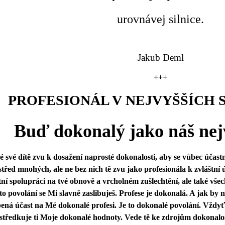
urovnávej silnice.
Jakub Deml
+++
PROFESIONÁL V NEJVYŠŠÍCH
Buď dokonalý jako náš nej
 své dítě zvu k dosažení naprosté dokonalosti, aby se vůbec účast
třed mnohých, ale ne bez nich tě zvu jako profesionála k zvláštní ú
tní spolupráci na tvé obnově a vrcholném zušlechtění, ale také všech
o povolání se Mi slavně zaslibuješ. Profese je dokonalá. A jak by ne
bená účast na Mé dokonalé profesi. Je to dokonalé povolání. Vždy
tředkuje ti Moje dokonalé hodnoty. Vede tě ke zdrojům dokonalos