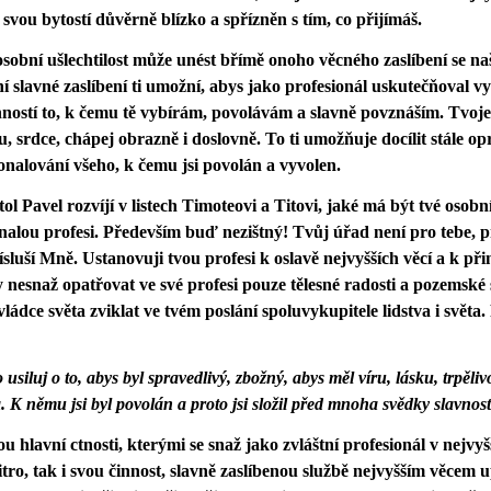
 svou bytostí důvěrně blízko a spřízněn s tím, co přijímáš.
sobní ušlechtilost může unést břímě onoho věcného zaslíbení se n
í slavné zaslíbení ti umožní, abys jako profesionál uskutečňoval 
ností to, k čemu tě vybírám, povolávám a slavně povznáším. Tvoje
, srdce, chápej obrazně i doslovně. To ti umožňuje docílit stále opr
nalování všeho, k čemu jsi povolán a vyvolen.
ol Pavel rozvíjí v listech Timoteovi a Titovi, jaké má být tvé osob
alou profesi. Především buď nezištný! Tvůj úřad není pro tebe, p
ísluší Mně. Ustanovuji tvou profesi k oslavě nejvyšších věcí a k při
 nesnaž opatřovat ve své profesi pouze tělesné radosti a pozemské
 vládce světa zviklat ve tvém poslání spoluvykupitele lidstva i světa
 usiluj o to, abys byl spravedlivý, zbožný, abys měl víru, lásku, trpěl
a. K němu jsi byl povolán a proto jsi složil před mnoha svědky slavno
ou hlavní ctnosti, kterými se snaž jako zvláštní profesionál v nejv
itro, tak i svou činnost, slavně zaslíbenou službě nejvyšším věcem u