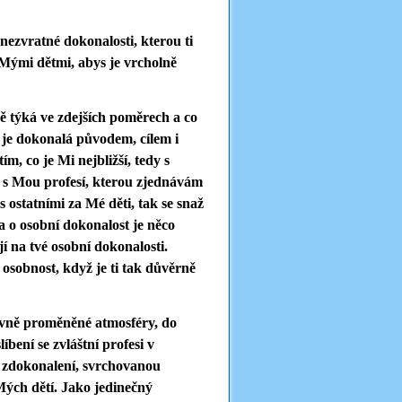
nezvratné dokonalosti, kterou ti
i Mými dětmi, abys je vrcholně
ě týká ve zdejších poměrech a co
á je dokonalá původem, cílem i
m, co je Mi nejbližší, tedy s
a s Mou profesí, kterou zjednávám
 ostatními za Mé děti, tak se snaž
a o osobní dokonalost je něco
 na tvé osobní dokonalosti.
 osobnost, když je ti tak důvěrně
lavně proměněné atmosféry, do
bení se zvláštní profesi v
e zdokonalení, svrchovanou
ých dětí. Jako jedinečný