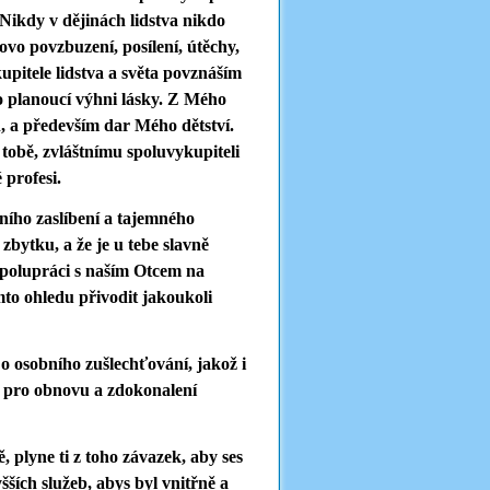
 Nikdy v dějinách lidstva nikdo
lovo povzbuzení, posílení, útěchy,
upitele lidstva a světa povznáším
o planoucí výhni lásky. Z Mého
 a především dar Mého dětství.
tobě, zvláštnímu spoluvykupiteli
 profesi.
ního zaslíbení a tajemného
 zbytku, a že je u tebe slavně
polupráci s naším Otcem na
to ohledu přivodit jakoukoli
o osobního zušlechťování, jakož i
ci pro obnovu a zdokonalení
, plyne ti z toho závazek, aby ses
šších služeb, abys byl vnitřně a