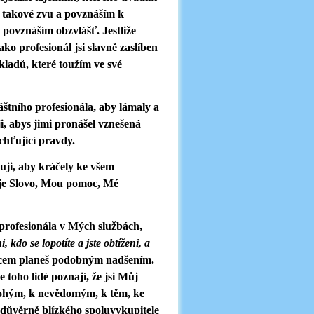
o takové zvu a povznáším k
 povznáším obzvlášť. Jestliže
ako profesionál jsi slavně zaslíben
kladů, které toužím ve své
štního profesionála, aby lámaly a
i, abys jimi pronášel vznešená
chťující pravdy.
uji, aby kráčely ke všem
oje Slovo, Mou pomoc, Mé
o profesionála v Mých službách,
 kdo se lopotíte a jste obtíženi, a
rdcem planeš podobným nadšením.
toho lidé poznají, že jsi Můj
bohým, k nevědomým, k těm, ke
 důvěrně blízkého spoluvykupitele