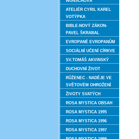
WUNSCHOVÁ
ATELIÉR CYRIL KAREL
VOTÝPKA
BIBLE-NOVÝ ZÁKON-
PAVEL ŠKRABAL
EVROPANÉ EVROPANŮM
SOCIÁLNÍ UČENÍ CÍRKVE
SV.TOMÁŠ AKVINSKÝ
DUCHOVNÍ ŽIVOT
RŮŽENEC - NADĚJE VE
SVĚTOVÉM OHROŽENÍ
ŽIVOTY SVATÝCH
ROSA MYSTICA OBSAH
ROSA MYSTICA 1995
ROSA MYSTICA 1996
ROSA MYSTICA 1997
ROSA MYSTICA 1998