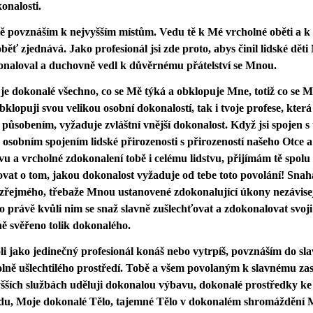
onalosti.
ě povznáším k nejvyšším místům. Vedu tě k Mé vrcholné oběti a k 
oběť zjednává. Jako profesionál jsi zde proto, abys činil lidské dět
naloval a duchovně vedl k důvěrnému přátelství se Mnou.
je dokonalé všechno, co se Mě týká a obklopuje Mne, totiž co se M
bklopuji svou velikou osobní dokonalostí, tak i tvoje profese, kter
působením, vyžaduje zvláštní vnější dokonalost. Když jsi spojen s tí
sobním spojením lidské přirozenosti s přirozeností našeho Otce 
u a vrcholné zdokonalení tobě i celému lidstvu, přijímám tě spolu s
vat o tom, jakou dokonalost vyžaduje od tebe toto povolání! Snah
řejmého, třebaže Mnou ustanovené zdokonalující úkony nezávisejí
o právě kvůli nim se snaž slavně zušlechťovat a zdokonalovat svoji
ně svěřeno tolik dokonalého.
i jako jedinečný profesionál konáš nebo vytrpíš, povznáším do s
lně ušlechtilého prostředí. Tobě a všem povolaným k slavnému zaslí
šších službách uděluji dokonalou výbavu, dokonalé prostředky k
du, Moje dokonalé Tělo, tajemné Tělo v dokonalém shromáždění M