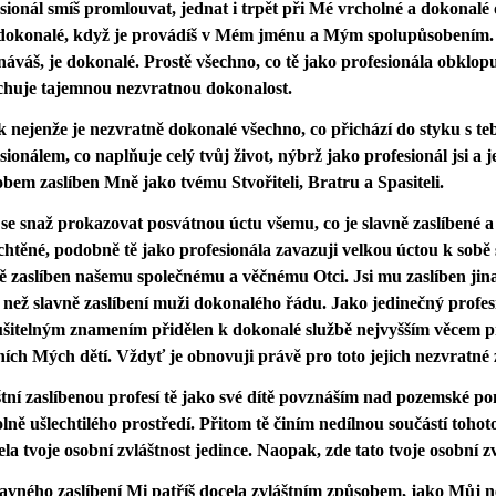
sionál smíš promlouvat, jednat i trpět při Mé vrcholné a dokona
 dokonalé, když je provádíš v Mém jménu a Mým spolupůsobením. 
áváš, je dokonalé. Prostě všechno, co tě jako profesionála obklo
chuje tajemnou nezvratnou dokonalost.
 nejenže je nezvratně dokonalé všechno, co přichází do styku s 
sionálem, co naplňuje celý tvůj život, nýbrž jako profesionál jsi a 
bem zaslíben Mně jako tvému Stvořiteli, Bratru a Spasiteli.
se snaž prokazovat posvátnou úctu všemu, co je slavně zaslíbené 
chtěné, podobně tě jako profesionála zavazuji velkou úctou k sobě
ě zaslíben našemu společnému a věčnému Otci. Jsi mu zaslíben jin
 než slavně zaslíbení muži dokonalého řádu. Jako jedinečný profesi
šitelným znamením přidělen k dokonalé službě nejvyšším věcem pr
ních Mých dětí. Vždyť je obnovuji právě pro toto jejich nezvratné
tní zaslíbenou profesí tě jako své dítě povznáším nad pozemské p
lně ušlechtilého prostředí. Přitom tě činím nedílnou součástí tohoto
ela tvoje osobní zvláštnost jedince. Naopak, zde tato tvoje osobní zv
avného zaslíbení Mi patříš docela zvláštním způsobem, jako Můj n