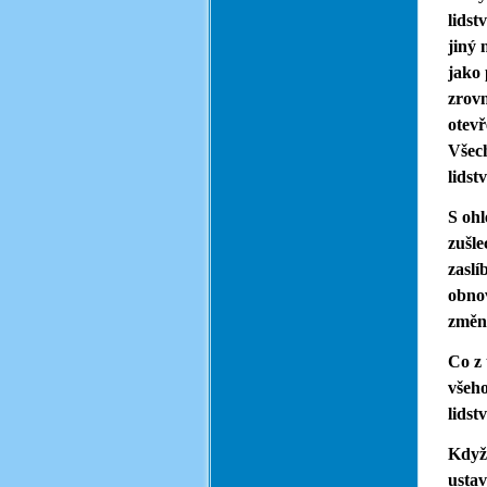
lidst
jiný 
jako 
zrovn
otevř
Všech
lidst
S ohl
zušle
zasl
obnov
změn
Co z 
všeho
lidst
Když 
ustav