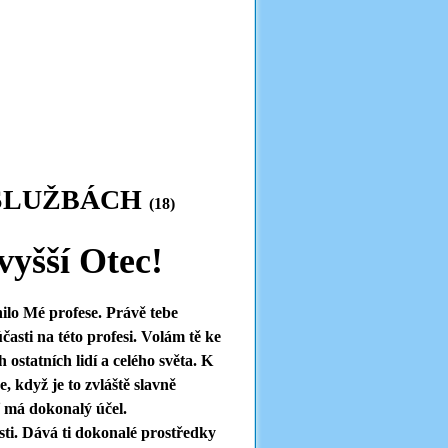
 SLUŽBÁCH
(18)
vyšší Otec!
nilo Mé profese. Právě tebe
časti na této profesi. Volám tě ke
 ostatních lidí a celého světa. K
, když je to zvláště slavně
ť má dokonalý účel.
ti. Dává ti dokonalé prostředky