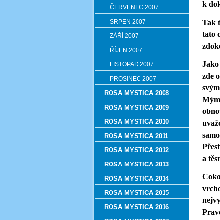
k dok
ČERVENEC 2007
SRPEN 2007
Tak t
tato 
ZÁŘÍ 2007
zdoko
ŘÍJEN 2007
Jako 
LISTOPAD 2007
zde o
PROSINEC 2007
svým 
ROSA MYSTICA 2008
Mým o
ROSA MYSTICA 2009
obnov
ROSA MYSTICA 2010
uvažo
samoz
ROSA MYSTICA 2011
Přest
ROSA MYSTICA 2012
a těs
ROSA MYSTICA 2013
Cokol
ROSA MYSTICA 2014
vrcho
ROSA MYSTICA 2015
nejvy
ROSA MYSTICA 2016
Prav