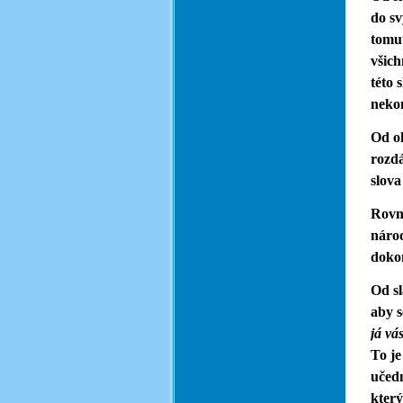
do sv
tomut
všich
této 
nekon
Od ok
rozdá
slova
Rovně
národ
dokon
Od sl
aby 
já vá
To je
učed
který