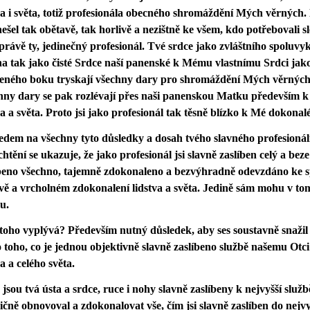
va i světa, totiž profesionála obecného shromáždění Mých věrných.
nešel tak obětavě, tak horlivě a nezištně ke všem, kdo potřebovali s
právě ty, jedinečný profesionál. Tvé srdce jako zvláštního spoluvyk
a tak jako čisté Srdce naší panenské k Mému vlastnímu Srdci jak
eného boku tryskají všechny dary pro shromáždění Mých věrných,
ny dary se pak rozlévají přes naši panenskou Matku především k 
va a světa. Proto jsi jako profesionál tak těsně blízko k Mé dokonalé
edem na všechny tyto důsledky a dosah tvého slavného profesionál
chtění se ukazuje, že jako profesionál jsi slavně zaslíben celý a beze
íbeno všechno, tajemně zdokonaleno a bezvýhradně odevzdáno ke s
ě a vrcholném zdokonalení lidstva a světa. Jedině sám mohu v tom
u.
toho vyplývá? Především nutný důsledek, aby ses soustavně snažil 
 toho, co je jednou objektivně slavně zaslíbeno službě našemu Ot
va a celého světa.
jsou tvá ústa a srdce, ruce i nohy slavně zaslíbeny k nejvyšší službě
ičně obnovoval a zdokonalovat vše, čím jsi slavně zaslíben do nejvy