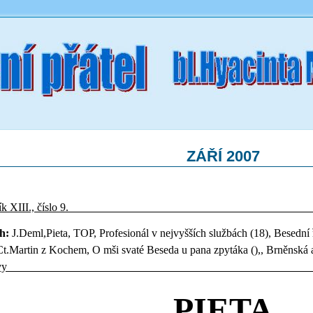
ZÁŘÍ 2007
očník XIII., číslo 9.
h:
J.Deml,Pieta, TOP, Profesionál v nejvyšších službách (18), Besední 
Ct.Martin z Kochem, O mši svaté Beseda u pana zpytáka (),
,
Brněnská a
vy______________________________________________________
PIETA