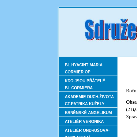
BL.HYACINT MARIA
CORMIER OP
KDO JSOU PŘÁTELÉ
BL.CORMIERA
R
AKADEMIE DUCH.ŽIVOTA
Obsa
CT.PATRIKA KUŽELY
(21),
BRNĚNSKÉ ANGELIKUM
Zprá
ATELIÉR VERONIKA
ATELIÉR ONDRUŠOVÁ-