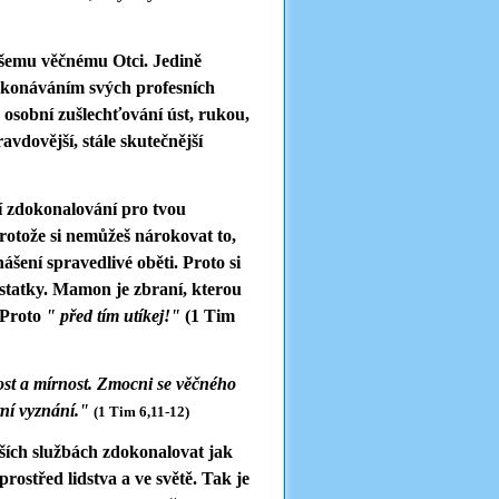
ašemu věčnému Otci. Jedině
vykonáváním svých profesních
 osobní zušlechťování úst, rukou,
avdovější, stále skutečnější
ní zdokonalování pro tvou
rotože si nemůžeš nárokovat to,
nášení spravedlivé oběti. Proto si
 statky. Mamon je zbraní, kterou
. Proto
" před tím utíkej!"
(1 Tim
ivost a mírnost. Zmocni se věčného
stní vyznání."
(1 Tim 6,11-12)
yšších službách zdokonalovat jak
prostřed lidstva a ve světě. Tak je