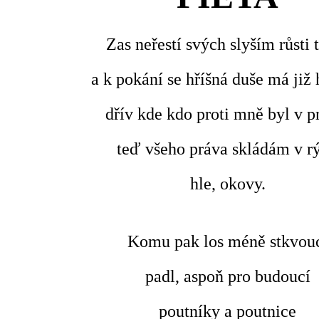
Zas neřestí svých slyším růsti 
a k pokání se hříšná duše má již 
dřív kde kdo proti mně byl v p
teď všeho práva skládám v r
hle, okovy.
Komu pak los méně stkvou
padl, aspoň pro budoucí
poutníky a poutnice