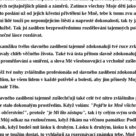
ých nejtajnějších plánů a záměrů. Zatímco všechny Moje děti jak
o poslání už od jejich křestní přivtělení ke Mně, tebe k tomu zvu a
ni lidé touží po nepomíjejícím štěstí a naprosté dokonalosti, tak ty j
službě. Tak jsi zaslíben bezprostřednímu rozdělování tajemných po
ečné lásce rozdávat.
amžiku tvého slavného zaslíbení tajemně zdokonaluji tvé ruce zvlá
valy chléb věčného života. Také tvá ústa přitom slavně zdokonaluj
 proměňování a smíření, a slova Mé všeobnovující a vrcholně zušle
ž tvé nohy zvláštního profesionála od slavného zaslíbení zdokonal
ům, ke všem lidem v každé potřebě a bolesti, aby jim přinesly M
alé Tělo.
avného zaslíbení tajemně zušlechťuji také celé tvé nitro zvláštníh
se stalo dokonalým prostředím. Když volám:
"Pojďte ke Mně všichni,
s občerstvím!
", protože
"je Mi líto zástupu",
tak i ty celým svým s
 Můj odkaz na rozloučenou, když říkám na věčnou památku: Podle 
ník, když budeš mít lásku k druhým. Lásku k druhým, lásku k u
m se toužím dostat, to vyhlašuji za rozeznávací známku tebe, Mně