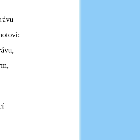
trávu
hotoví:
rávu,
ým,
cí