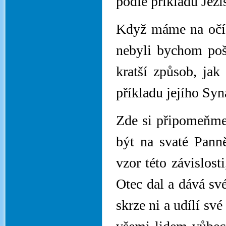
podle příkladu Ježí
Když máme na očíc
nebyli bychom poše
kratší způsob, jak
příkladu jejího Syn
Zde si připomeňme 
být na svaté Pann
vzor této závislost
Otec dal a dává své
skrze ni a udílí sv