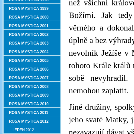
než všichni králov
ROSA MYSTICA 1999
Božími. Jak tedy
ROSA MYSTICA 2000
věrného a dokonal
ROSA MYSTICA 2001
ROSA MYSTICA 2002
úplně a bez výhrad
ROSA MYSTICA 2003
nevolník Ježíše v 
ROSA MYSTICA 2004
ROSA MYSTICA 2005
tohoto Krále králů 
ROSA MYSTICA 2006
sobě nevyhradil
ROSA MYSTICA 2007
ROSA MYSTICA 2008
nemohou zaplatit.
ROSA MYSTICA 2009
ROSA MYSTICA 2010
Jiné družiny, spolk
ROSA MYSTICA 2011
jeho svaté Matky, j
ROSA MYSTICA 2012
nezavazují dávat v
LEDEN 2012