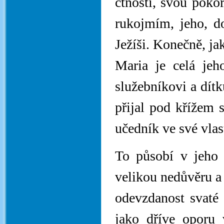
ctnosti, svou pokor
rukojmím, jeho, 
Ježíši. Konečně, ja
Maria je celá je
služebníkovi a dítk
přijal pod křížem s
učedník ve své vlas
To působí v jeho d
velikou nedůvěru a
odevzdanost svaté 
jako dříve oporu 