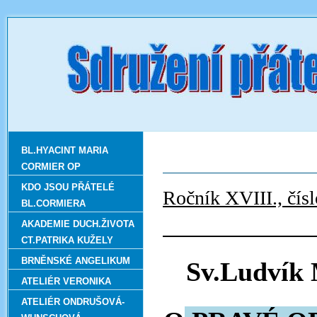
BL.HYACINT MARIA
CORMIER OP
KDO JSOU PŘÁTELÉ
Ročník 
BL.CORMIERA
zář
AKADEMIE DUCH.ŽIVOTA
CT.PATRIKA KUŽELY
BRNĚNSKÉ ANGELIKUM
Sv.Ludvík 
ATELIÉR VERONIKA
ATELIÉR ONDRUŠOVÁ-