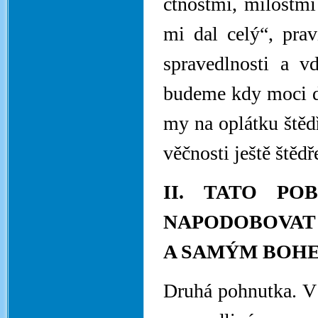
ctnostmi, milostmi
mi dal celý“, pra
spravedlnosti a 
budeme kdy moci d
my na oplátku štědř
věčnosti ještě štěd
II. TATO P
NAPODOBOVAT 
A SAMÝM BOHE
Druhá pohnutka. V 