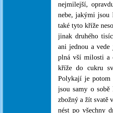
nejmilejší, opravd
nebe, jakými jsou k
také tyto kříže nes
jinak druhého tisíc
ani jednou a vede 
plná vší milosti a
kříže do cukru sv
Polykají je potom 
jsou samy o sobě 
zbožný a žít svatě v
nést po všechny d