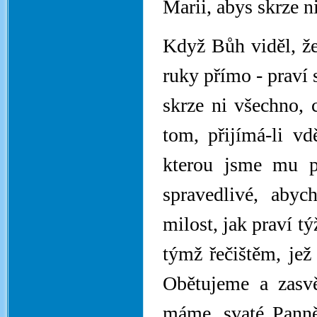
Marii, abys skrze n
Když Bůh viděl, že
ruky přímo - praví 
skrze ni všechno, 
tom, přijímá-li v
kterou jsme mu po
spravedlivé, abyc
milost, jak praví t
týmž řečištěm, jež
Obětujeme a zasv
máme, svaté Panně,