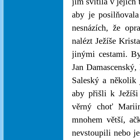
jim svítila v jejic
aby je posilňoval
nesnázích, že opr
nalézt Ježíše Krist
jinými cestami. B
Jan Damascenský, B
Saleský a několik j
aby přišli k Ježíš
věrný choť Mariin
mnohem větší, ačko
nevstoupili nebo je