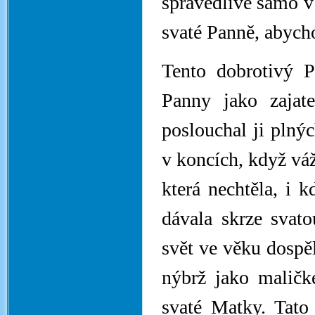
spravedlivé samo v
svaté Panně, abycho
Tento dobrotivý P
Panny jako zajat
poslouchal ji plnýc
v koncích, když váž
která nechtěla, i 
dávala skrze svato
svět ve věku dospě
nýbrž jako maličké
svaté Matky. Tato