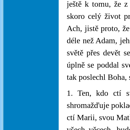
ještě k tomu, že z
skoro celý život p
Ach, jistě proto, ž
déle než Adam, jeho
světě přes devět se
úplně se poddal své
tak poslechl Boha,
1. Ten, kdo ctí 
shromažďuje poklad
ctí Marii, svou Mat
všech věcech, bud