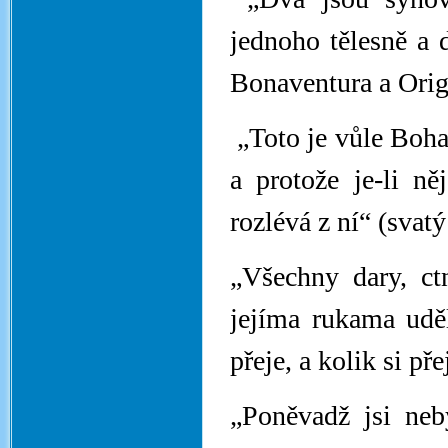
jednoho tělesně a
Bonaventura a Orig
„Toto je vůle Boha,
a protože je-li ně
rozlévá z ní“ (svat
„Všechny dary, ct
jejíma rukama uděl
přeje, a kolik si př
„Poněvadž jsi neb