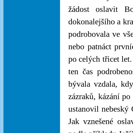
žádost oslavit B
dokonalejšího a kra
podrobovala ve vš
nebo patnáct prvníc
po celých třicet le
ten čas podrobenos
bývala vzdala, kdy
zázraků, kázání po 
ustanovil nebeský 
Jak vznešené osl