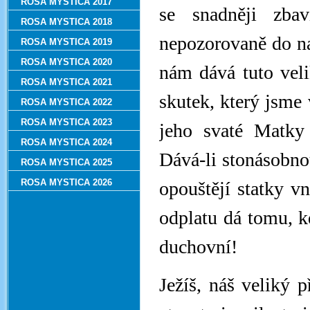
ROSA MYSTICA 2017
se snadněji zbav
ROSA MYSTICA 2018
nepozorovaně do na
ROSA MYSTICA 2019
ROSA MYSTICA 2020
nám dává tuto veli
ROSA MYSTICA 2021
skutek, který jsme
ROSA MYSTICA 2022
ROSA MYSTICA 2023
jeho svaté Matky
ROSA MYSTICA 2024
Dává-li stonásobno
ROSA MYSTICA 2025
ROSA MYSTICA 2026
opouštějí statky vn
odplatu dá tomu, k
duchovní!
Ježíš, náš veliký p