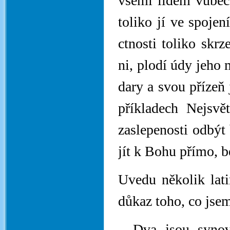
všemi lidem vůbec
toliko jí ve spoje
ctnosti toliko skrz
ni, plodí údy jeho 
dary a svou přízeň
příkladech Nejsvě
zaslepenosti odbýt 
jít k Bohu přímo, b
Uvedu několik lati
důkaz toho, co jse
„Dva jsou synov