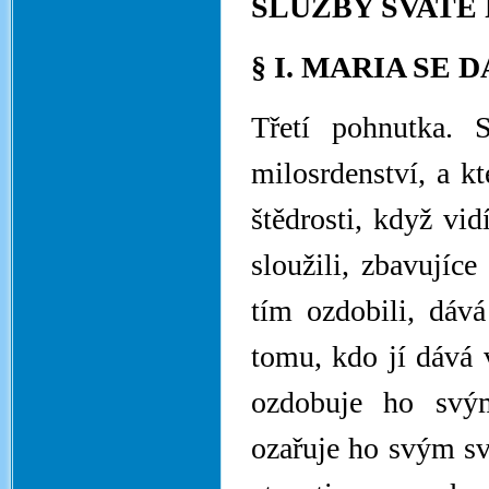
SLUŽBY SVATÉ
§ I. MARIA SE
Třetí pohnutka. 
milosrdenství, a kt
štědrosti, když vid
sloužili, zbavujíc
tím ozdobili, dáv
tomu, kdo jí dává 
ozdobuje ho svý
ozařuje ho svým sv