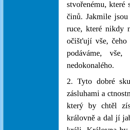
stvořenému, které 
činů. Jakmile jsou
ruce, které nikdy 
očišťují vše, čeho 
podáváme, vše,
nedokonalého.
2. Tyto dobré sku
zásluhami a ctnost
který by chtěl zí
královně a dal jí ja
králi. Královna by