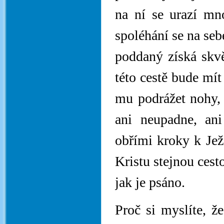
na ní se urazí mno
spoléhání se na se
poddaný získá skvě
této cestě bude mí
mu podrážet nohy,
ani neupadne, ani
obřími kroky k Ježí
Kristu stejnou cest
jak je psáno.
Proč si myslíte, že