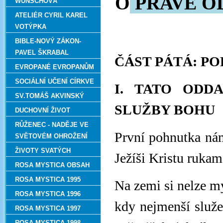
O
PRAVÉ O
WUNSCHOVÁ
ATELIÉR CYRIL KAREL
VOTÝPKA
BIBLE-NOVÝ ZÁKON-
PAVEL ŠKRABAL
ČÁST PÁTÁ: P
EVROPANÉ EVROPANŮM
SOCIÁLNÍ UČENÍ CÍRKVE
I. TATO ODD
SV.TOMÁŠ AKVINSKÝ
SLUŽBY BOHU
DUCHOVNÍ ŽIVOT
RŮŽENEC - NADĚJE VE
První pohnutka nám
SVĚTOVÉM OHROŽENÍ
ŽIVOTY SVATÝCH
Ježíši Kristu ruka
ROSA MYSTICA OBSAH
ROSA MYSTICA 1995
Na zemi si nelze my
ROSA MYSTICA 1996
kdy nejmenší služe
ROSA MYSTICA 1997
ROSA MYSTICA 1998