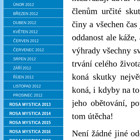
ÚNOR 2012
členům určité skut
BŘEZEN 2012
činy a všechen čas 
DUBEN 2012
KVĚTEN 2012
oddanost ale káže, 
ČERVEN 2012
výhrady všechny sv
ČERVENEC 2012
SRPEN 2012
trvání celého života
ZÁŘÍ 2012
koná skutky největ
ŘÍJEN 2012
LISTOPAD 2012
koná, i kdyby na to
PROSINEC 2012
jeho obětování, p
ROSA MYSTICA 2013
ROSA MYSTICA 2014
tom útěcha!
ROSA MYSTICA 2015
Není žádné jiné od
ROSA MYSTICA 2016