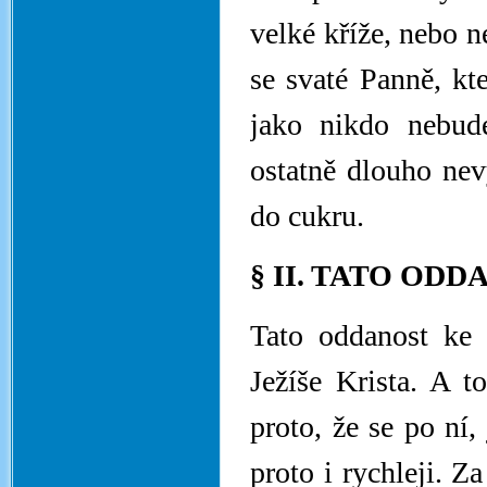
velké kříže, nebo n
se svaté Panně, kt
jako nikdo nebud
ostatně dlouho nev
do cukru.
§ II. TATO OD
Tato oddanost ke 
Ježíše Krista. A t
proto, že se po ní,
proto i rychleji. Z