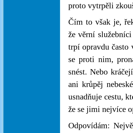
proto vytrpěli zko
Čím to však je, ře
že věrní služebníci
trpí opravdu často 
se proti nim, pron
snést. Nebo kráčej
ani krůpěj nebesk
usnadňuje cestu, kt
že se jimi nejvíce 
Odpovídám: Nejvěrn