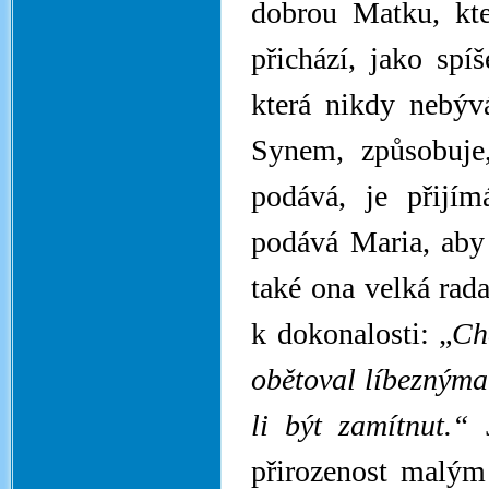
dobrou Matku, kte
přichází, jako spí
která nikdy nebýv
Synem, způsobuje
podává, je přijím
podává Maria, aby 
také ona velká rada
k dokonalosti: „
Ch
obětoval líbezným
li být zamítnut.“
J
přirozenost malým