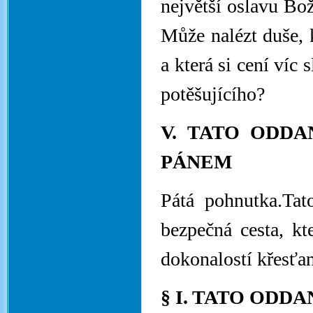
největší oslavu Bo
Může nalézt duše, k
a která si cení víc
potěšujícího?
V. TATO ODDA
PÁNEM
Pátá pohnutka.Tat
bezpečná cesta, k
dokonalostí křesťa
§ I. TATO ODD