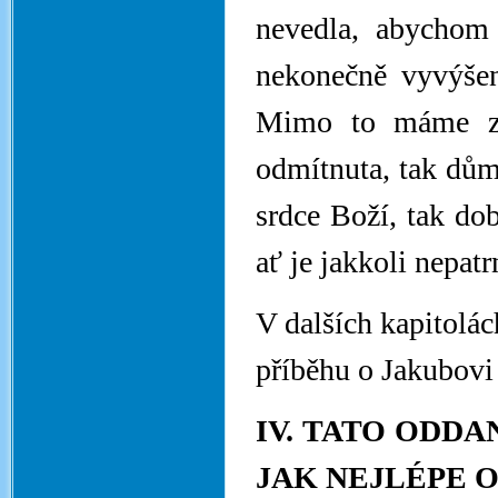
nevedla, abychom 
nekonečně vyvýše
Mimo to máme zá
odmítnuta, tak důmy
srdce Boží, tak do
ať je jakkoli nepatr
V dalších kapitolác
příběhu o Jakubovi
IV. TATO ODDA
JAK NEJLÉPE 