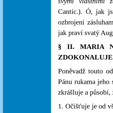
svými vlastními 
Cantic.). Ó, jak j
ozbrojeni zásluham
jak praví svatý Au
§ II. MARIA
ZDOKONALUJE A
Poněvadž touto od
Pánu rukama jeho sv
zkrášluje a působí, 
1. Očišťuje je od v