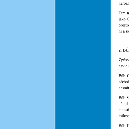
nerozl
Tím ne
jako 
prostř
ní a s
2. B
Způso
nevidi
Bůh O
přeboh
nesmír
Bůh Sy
učinil
ctnos
milosr
Bůh Du