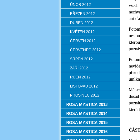
ÚNOR 2012
všech 
nechvá
BŘEZEN 2012
ani ďá
DUBEN 2012
Potom
KVĚTEN 2012
neslou
ČERVEN 2012
kterou
poznáv
ČERVENEC 2012
SRPEN 2012
Potom
nevidě
ZÁŘÍ 2012
přírod
ŘÍJEN 2012
umlkn
LISTOPAD 2012
Mé srd
PROSINEC 2012
dosud 
poznán
ROSA MYSTICA 2013
která 
ROSA MYSTICA 2014
ROSA MYSTICA 2015
ČÁST
ROSA MYSTICA 2016