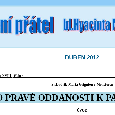
DUBEN 2012
očník XVIII., číslo 4.
Sv.Ludvík Maria Grignion z Montfortu
O PRAVÉ ODDANOSTI K P
ÚVOD