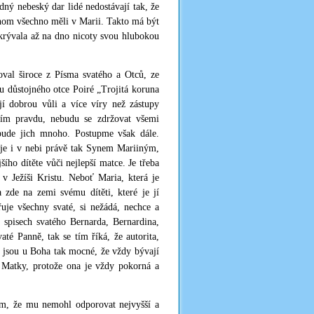
dný nebeský dar lidé nedostávají tak, že
chom všechno měli v Marii. Takto má být
skrývala až na dno nicoty svou hlubokou
val široce z Písma svatého a Otců, ze
su důstojného otce Poiré „Trojitá koruna
í dobrou vůli a více víry než zástupy
ásím pravdu, nebudu se zdržovat všemi
ebude jich mnoho. Postupme však dále.
n je i v nebi právě tak Synem Mariiným,
ího dítěte vůči nejlepší matce. Je třeba
v Ježíši Kristu. Neboť Maria, která je
de na zemi svému dítěti, které je jí
řuje všechny svaté, si nežádá, nechce a
 spisech svatého Bernarda, Bernardina,
é Panně, tak se tím říká, že autorita,
by jsou u Boha tak mocné, že vždy bývají
é Matky, protože ona je vždy pokorná a
em, že mu nemohl odporovat nejvyšší a