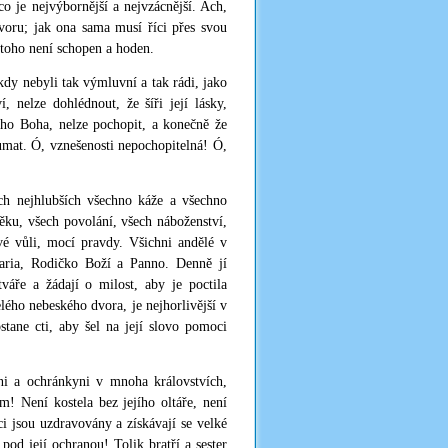
o je nejvýbornější a nejvzácnější. Ach,
oru; jak ona sama musí říci přes svou
 toho není schopen a hoden.
dy nebyli tak výmluvní a tak rádi, jako
, nelze dohlédnout, že šíři její lásky,
mého Boha, nelze pochopit, a konečně že
oumat. Ó, vznešenosti nepochopitelná! Ó,
ch nejhlubších všechno káže a všechno
ěku, všech povolání, všech náboženství,
své vůli, mocí pravdy. Všichni andělé v
 Maria, Rodičko Boží a Panno. Denně jí
váře a žádají o milost, aby je poctila
lého nebeského dvora, je nejhorlivější v
tane cti, aby šel na její slovo pomoci
yni a ochránkyni v mnoha královstvích,
! Není kostela bez jejího oltáře, není
i jsou uzdravovány a získávají se velké
pod její ochranou! Tolik bratří a sester