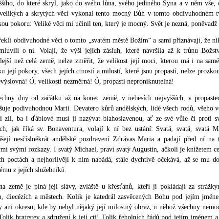
šího, do které skryl, jako do svého lůna, svého jediného Syna a v něm vše, c
 velikých a skrytých věcí vykonal tento mocný Bůh v tomto obdivuhodném tv
ou pokoru: Veliké věci mi učinil ten, který je mocný. Svět je nezná, poněvadž
řekli obdivuhodné věci o tomto „svatém městě Božím“ a sami přiznávají, že nik
luvili o ní. Volají, že výši jejích zásluh, které navršila až k trůnu Božství
lejší než celá země, nelze změřit, že velikost její moci, kterou má i na sa
u její pokory, všech jejích ctností a milostí, které jsou propastí, nelze prozk
evýslovná! Ó, velikosti nezměrná! Ó, propasti neproniknutelná!
echny dny od začátku až na konec země, v nebesích nejvyšších, v propaste
šuje podivuhodnou Marii. Devatero kůrů andělských, lidé všech rodů, všeho v
i zlí, ba i ďáblové musí ji nazývat blahoslavenou, ať ze své vůle či proti 
ích, jak říká sv. Bonaventura, volají k ní bez ustání: Svatá, svatá, svatá
ášejí nesčíslněkrát andělské pozdravení Zdrávas Maria a padají před ní na t
mi svými rozkazy. I svatý Michael, praví svatý Augustin, ačkoli je knížetem ce
h poctách a nejhorlivěji k nim nabádá, stále dychtivě očekává, až se mu dos
ému z jejích služebníků.
a země je plná její slávy, zvláště u křesťanů, kteří ji pokládají za strážk
h, diecézích a městech. Kolik je katedrál zasvěcených Bohu pod jejím jménem
y ani okresu, kde by nebyl nějaký její milostný obraz, u něhož všechny nemoc
Tolik bratrstev a sdružení k její cti! Tolik řeholních řádů pod jejím jménem a 