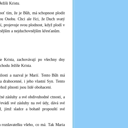
ežíši Kristu.
boť tím, že je Bůh, má schopnost plodit
ou Osobu. Chci ale říci, že Duch svatý
bí, projevuje svou plodnost, když plodí v
učenějším a nejduchovnějším křesťanům.
íše Krista, zachovávají po všechny dny
chodu Ježíše Krista.
losti a nazval je Marií. Tento Bůh má
a drahocenné, i jeho vlastní Syn. Tento
hož plnosti jsou lidé obohaceni.
né zásluhy a své obdivuhodné ctnosti, a
řevádí své zásluhy na své údy, dává své
d, jímž sladce a bohatě propouští své
za rozdavatelku všeho, co má. Tak Maria