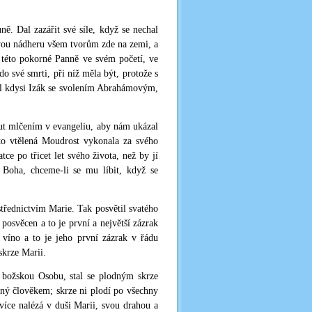
ě. Dal zazářit své síle, když se nechal
svou nádheru všem tvorům zde na zemi, a
a této pokorné Panně ve svém početí, ve
o své smrti, při níž měla být, protože s
byl kdysi Izák se svolením Abrahámovým,
ut mlčením v evangeliu, aby nám ukázal
ato vtělená Moudrost vykonala za svého
ce po třicet let svého života, než by jí
 Boha, chceme-li se mu líbit, když se
ostřednictvím Marie. Tak posvětil svatého
osvěcen a to je první a největší zázrak
víno a to je jeho první zázrak v řádu
skrze Marii.
 božskou Osobu, stal se plodným skrze
něný člověkem; skrze ni plodí po všechny
více nalézá v duši Marii, svou drahou a