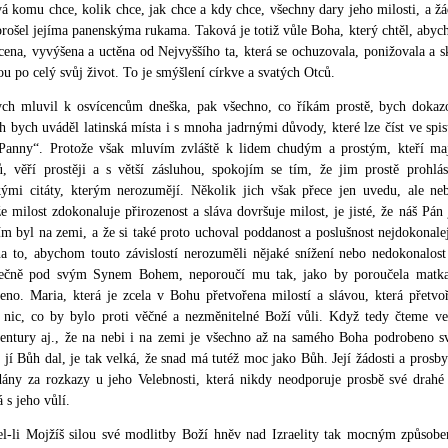
á komu chce, kolik chce, jak chce a kdy chce, všechny dary jeho milosti, a žá
rošel jejíma panenskýma rukama. Taková je totiž vůle Boha, který chtěl, aby
ena, vyvýšena a uctěna od Nejvyššího ta, která se ochuzovala, ponižovala a 
u po celý svůj život. To je smýšlení církve a svatých Otců.
ch mluvil k osvícencům dneška, pak všechno, co říkám prostě, bych dokazo
h bych uváděl latinská místa i s mnoha jadrnými důvody, které lze číst ve spi
 Panny“. Protože však mluvím zvláště k lidem chudým a prostým, kteří maj
ů, věří prostěji a s větší zásluhou, spokojím se tím, že jim prostě prohl
skými citáty, kterým nerozumějí. Několik jich však přece jen uvedu, ale n
e milost zdokonaluje přirozenost a sláva dovršuje milost, je jisté, že náš Pá
ím byl na zemi, a že si také proto uchoval poddanost a poslušnost nejdokonalejš
a to, abychom touto závislostí nerozuměli nějaké snížení nebo nedokonalost 
ečně pod svým Synem Bohem, neporoučí mu tak, jako by poroučela matka z
eno. Maria, která je zcela v Bohu přetvořena milostí a slávou, která přetvo
í nic, co by bylo proti věčné a nezměnitelné Boží vůli. Když tedy čteme ve
ntury aj., že na nebi i na zemi je všechno až na samého Boha podrobeno svat
 jí Bůh dal, je tak velká, že snad má tutéž moc jako Bůh. Její žádosti a pros
dány za rozkazy u jeho Velebnosti, která nikdy neodporuje prosbě své drah
 s jeho vůlí.
el-li Mojžíš silou své modlitby Boží hněv nad Izraelity tak mocným způsob