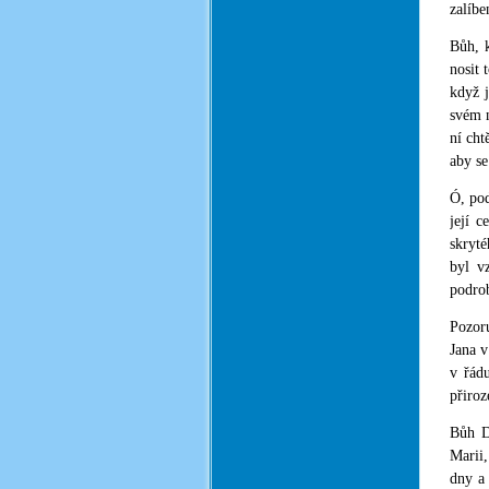
zalíbe
Bůh, k
nosit 
když j
svém n
ní cht
aby se
Ó, po
její 
skryté
byl v
podrob
Pozoru
Jana v
v řád
přiroz
Bůh D
Marii,
dny a 