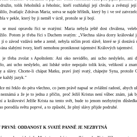
družin, tolik řeholníků a řeholnic, kteří rozhlašují její chválu a zvěstují jej
lilo, žvatlajíc Zdrávas Maria; sotva se najde hříšník, který by i ve své zatvrzel
bla v pekle, který by ji neměl v úctě, protože se jí bojí.
 se musí opravdu říci se svatými: Maria nebyla ještě dost chválena, veleb
žilo. Potom je třeba říci s Duchem svatým: „Všechna sláva dcery královské je
 jí o závod vzdává nebe a země, nebyla ničím proti slávě, které se jí dostává 
ána slabými tvory, kteří nemohou proniknout tajemství Králových tajemství.
 je třeba zvolat s Apoštolem: Ani oko nevidělo, ani ucho neslyšelo, ani d
lo, ani ucho neslyšelo, ani lidské srdce nepojalo tolik krás, velikostí a zna
y a slávy. Chcete-li chápat Matku, praví jistý svatý, chápejte Syna, protož
e každý jazyk.“
ce mi řeklo do péra všechno, co jsem právě napsal se zvláštní radostí, abych 
neznámá a že je to jedna z příčin, proč Ježíš Kristus není vůbec znám, jak by b
í a království Ježíše Krista na tento svět, bude to jenom nezbytným důsledk
ho porodila světu poprvé, a to způsobí, že plný slávy přijde podruhé.
 PRVNÍ: ODDANOST K SVATÉ PANNĚ JE NEZBYTNÁ