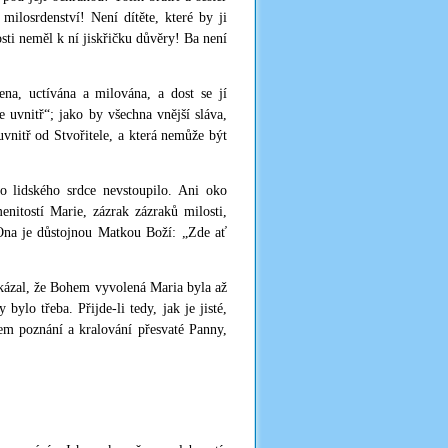
í milosrdenství! Není dítěte, které by ji
osti neměl k ní jiskřičku důvěry! Ba není
ena, uctívána a milována, a dost se jí
 uvnitř“; jako by všechna vnější sláva,
uvnitř od Stvořitele, a která nemůže být
o lidského srdce nevstoupilo. Ani oko
menitostí Marie, zázrak zázraků milosti,
e Ona je důstojnou Matkou Boží: „Zde ať
ukázal, že Bohem vyvolená Maria byla až
ylo třeba. Přijde-li tedy, jak je jisté,
em poznání a kralování přesvaté Panny,