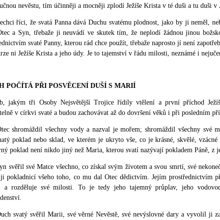
učnou nevěstu, tím účinněji a mocněji zplodí Ježíše Krista v té duši a tu duši v J
chci říci, že svatá Panna dává Duchu svatému plodnost, jako by ji neměl, ne
Otec a Syn, třebaže ji neuvádí ve skutek tím, že neplodí žádnou jinou božsk
ednictvím svaté Panny, kterou rád chce použít, třebaže naprosto jí není zapotře
krze ni Ježíše Krista a jeho údy. Je to tajemství v řádu milosti, neznámé i nej
ŮH POČÍTÁ PŘI POSVĚCENÍ DUŠÍ S MARIÍ
b, jakým tři Osoby Nejsvětější Trojice řídily vtělení a první příchod Jež
telně v církvi svaté a budou zachovávat až do dovršení věků i při posledním pří
tec shromáždil všechny vody a nazval je mořem; shromáždil všechny své mi
atý poklad nebo sklad, ve kterém je ukryto vše, co je krásné, skvělé, vzácné 
ný poklad není nikdo jiný než Maria, kterou svatí nazývají pokladem Páně, z je
n svěřil své Matce všechno, co získal svým životem a svou smrtí, své nekoneč
 ji pokladnicí všeho toho, co mu dal Otec dědictvím. Jejím prostřednictvím p
ti a rozděluje své milosti. To je tedy jeho tajemný průplav, jeho vodovo
denství.
ch svatý svěřil Marii, své věrné Nevěstě, své nevýslovné dary a vyvolil ji 