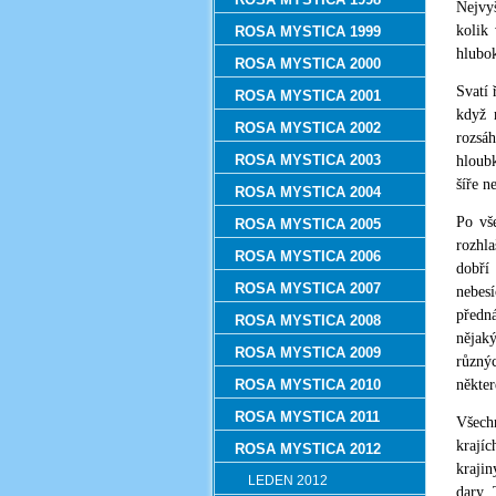
Nejvyš
kolik
ROSA MYSTICA 1999
hlubok
ROSA MYSTICA 2000
Svatí 
ROSA MYSTICA 2001
když m
ROSA MYSTICA 2002
rozsáh
ROSA MYSTICA 2003
hloubk
šíře n
ROSA MYSTICA 2004
Po vš
ROSA MYSTICA 2005
rozhla
ROSA MYSTICA 2006
dobří 
ROSA MYSTICA 2007
nebes
předn
ROSA MYSTICA 2008
nějaký
ROSA MYSTICA 2009
různýc
ROSA MYSTICA 2010
někter
ROSA MYSTICA 2011
Všechn
krajíc
ROSA MYSTICA 2012
krajin
LEDEN 2012
dary. 