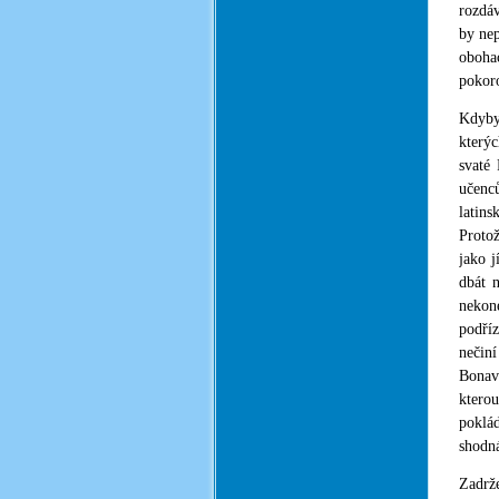
rozdáv
by nep
obohac
pokoro
Kdyby
kterýc
svaté
učenc
latin
Protož
jako j
dbát n
nekon
podříz
nečin
Bonave
kterou
poklá
shodná
Zadrž