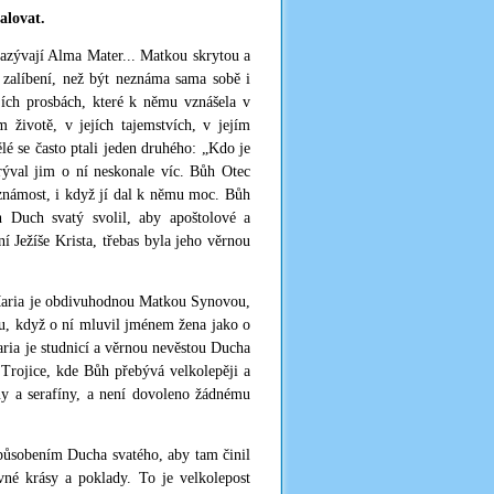
alovat.
nazývají Alma Mater... Matkou skrytou a
 zalíbení, než být neznáma sama sobě i
ích prosbách, které k němu vznášela v
ím životě, v jejích tajemstvích, v jejím
ělé se často ptali jeden druhého: „Kdo je
krýval jim o ní neskonale víc. Bůh Otec
 známost, i když jí dal k němu moc. Bůh
h Duch svatý svolil, aby apoštolové a
 Ježíše Krista, třebas byla jeho věrnou
. Maria je obdivuhodnou Matkou Synovou,
oru, když o ní mluvil jménem žena jako o
Maria je studnicí a věrnou nevěstou Ducha
 Trojice, kde Bůh přebývá velkolepěji a
ny a serafíny, a není dovoleno žádnému
působením Ducha svatého, aby tam činil
vné krásy a poklady. To je velkolepost