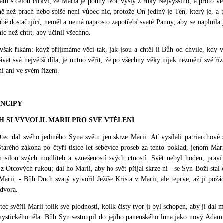
m s celou církví, že Maria je pouhý tvor vyšlý z ruky Nejvyššího, a proto ve
ě než prach nebo spíše není vůbec nic, protože On jediný je Ten, který je, a 
bě dostačující, neměl a nemá naprosto zapotřebí svaté Panny, aby se naplnila 
nic než chtít, aby učinil všechno.
však říkám: když přijímáme věci tak, jak jsou a chtěl-li Bůh od chvíle, kdy v
vat svá největší díla, je nutno věřit, že po všechny věky nijak nezmění své ř
í ani ve svém řízení.
RINCIPY
ŮH SI VYVOLIL MARII PRO SVÉ VTĚLENÍ
ec dal svého jediného Syna světu jen skrze Marii. Ať vysílali patriarchové 
Starého zákona po čtyři tisíce let sebevíce proseb za tento poklad, jenom Mari
 silou svých modliteb a vznešeností svých ctností. Svět nebyl hoden, prav
z Otcových rukou; dal ho Marii, aby ho svět přijal skrze ni - se Syn Boží stal 
Marii. - Bůh Duch svatý vytvořil Ježíše Krista v Marii, ale teprve, až ji pož
dvora.
ec svěřil Marii tolik své plodnosti, kolik čistý tvor jí byl schopen, aby jí da
ystického těla. Bůh Syn sestoupil do jejího panenského lůna jako nový Adam 