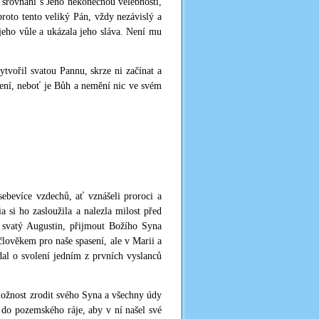
 srovnání s Jeho nekonečnou velebností,
proto tento veliký Pán, vždy nezávislý a
jeho vůle a ukázala jeho sláva. Není mu
ytvořil svatou Pannu, skrze ni začínat a
ízení, neboť je Bůh a nemění nic ve svém
sebevíce vzdechů, ať vznášeli proroci a
a si ho zasloužila a nalezla milost před
í svatý Augustin, přijmout Božího Syna
člověkem pro naše spasení, ale v Marii a
ádal o svolení jedním z prvních vyslanců
l možnost zrodit svého Syna a všechny údy
do pozemského ráje, aby v ní našel své