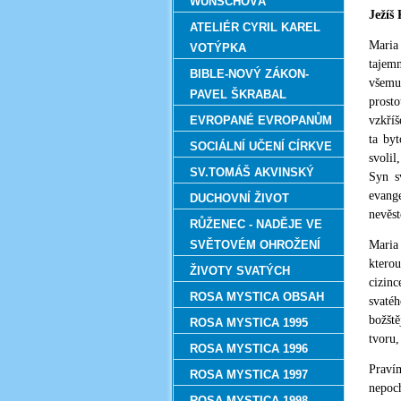
WUNSCHOVÁ
Ježíš 
ATELIÉR CYRIL KAREL
Maria 
VOTÝPKA
tajemn
BIBLE-NOVÝ ZÁKON-
všemu
PAVEL ŠKRABAL
prosto
EVROPANÉ EVROPANŮM
vzkříš
ta byt
SOCIÁLNÍ UČENÍ CÍRKVE
svolil
SV.TOMÁŠ AKVINSKÝ
Syn s
evange
DUCHOVNÍ ŽIVOT
nevěst
RŮŽENEC - NADĚJE VE
SVĚTOVÉM OHROŽENÍ
Maria 
kterou
ŽIVOTY SVATÝCH
cizinc
ROSA MYSTICA OBSAH
svatéh
božšt
ROSA MYSTICA 1995
tvoru,
ROSA MYSTICA 1996
Praví
ROSA MYSTICA 1997
nepoc
ROSA MYSTICA 1998