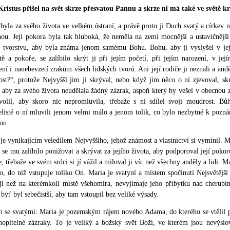
Kristus přišel na svět skrze přesvatou Pannu a skrze ni má také ve světě kr
byla za svého života ve velkém ústraní, a právě proto ji Duch svatý a církev 
ou. Její pokora byla tak hluboká, že neměla na zemi mocnější a ustavičnější
 tvorstvu, aby byla známa jenom samému Bohu. Bohu, aby ji vyslyšel v jej
tě a pokoře, se zalíbilo skrýt ji při jejím početí, při jejím narození, v jej
ení i nanebevzetí zrakům všech lidských tvorů. Ani její rodiče ji neznali a and
ost?“, protože Nejvyšší jim ji skrýval, nebo když jim něco o ní zjevoval, s
, aby za svého života neudělala žádný zázrak, aspoň který by vešel v obecnou
volil, aby skoro nic nepromluvila, třebaže s ní sdílel svoji moudrost. Bů
listé o ní mluvili jenom velmi málo a jenom tolik, co bylo nezbytné k poznání
ou.
je vynikajícím veledílem Nejvyššího, jehož známost a vlastnictví si vymínil
 se mu zalíbilo ponižovat a skrývat za jejího života, aby podporoval její pok
e, třebaže ve svém srdci si jí vážil a miloval ji víc než všechny anděly a lidi. 
o, do níž vstupuje toliko On. Maria je svatyní a místem spočinutí Nejsvětější
ěji než na kterémkoli místě všehomíra, nevyjímaje jeho příbytku nad cherubí
 byť byl sebečistší, aby tam vstoupil bez veliké výsady.
m se svatými: Maria je pozemským rájem nového Adama, do kterého se vtělil 
hopitelné zázraky. To je veliký a božský svět Boží, ve kterém jsou nevýslo