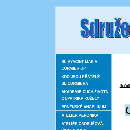
BL.HYACINT MARIA
CORMIER OP
KDO JSOU PŘÁTELÉ
BL.CORMIERA
R
AKADEMIE DUCH.ŽIVOTA
CT.PATRIKA KUŽELY
BRNĚNSKÉ ANGELIKUM
ATELIÉR VERONIKA
ATELIÉR ONDRUŠOVÁ-