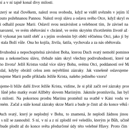
ní a v ní tajně konal divy milosti.
terý se stal člověkem, nalezl svou svobodu, když se viděl uvězněn v jejím lůn
touto požehnanou Pannou. Nalezl svoji slávu a oslavu svého Otce, když skryl 
i odhalil pouze Marii. Oslavil svou nezávislost a velebnost tím, že závisel n
arození, ve svém obětování v chrámě, ve svém skrytém třicetiletém životě až d
ěl vykonat jen tutéž oběť a s jejím svolením být obětí věčnému Otci, jako jí 
 stala Boží vůle. Ona ho kojila, živila, šatila, vychovala a za nás obětovala.
divuhodná a nepochopitelná závislost Boha, kterou Duch svatý nemohl pomino
cenu a nekonečnou slávu, třebaže nám skryl všechny podivuhodnosti, které t
ho života! Ježíš Kristus vzdal více slávy Bohu, svému Otci, poddaností své Mat
zdal, kdyby obrátil celou zem největšími zázraky. Jak vznešeně oslavujeme
ujeme Marii podle příkladu Ježíše Krista, našeho jediného vzoru!
jeme-li blíže další život Ježíše Krista, vidíme, že si přál začít své zázraky pr
 lůně jeho matky svaté Alžběty slovem Mariiným. Jakmile promluvila, Jan byl p
u milosti. Na pokornou prosbu Mariinu proměnil na svatbě v Káni vodu ve 
eném. Začal a stále konal zázraky skrze Marii a bude je činit až do konce věků 
uch svatý, který je neplodný v Bohu, to znamená, že neplodí žádnou jinou
 s níž se zasnoubil. S ní, v ní a z ní zplodil své veledílo, kterým je Bůh, uči
bude plodit až do konce světa předurčené údy této velebné Hlavy. Proto čím 