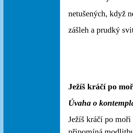
netušených, když n
zášleh a prudký svi
Ježíš kráčí po mo
Úvaha o kontempla
Ježíš kráčí po moři
připomíná modlitb