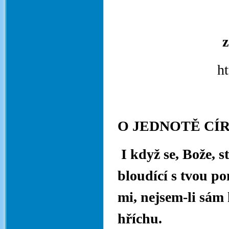
z
ht
O JEDNOTĚ CÍ
I když se, Bože, s
bloudící s tvou p
mi, nejsem-li sám 
hříchu.