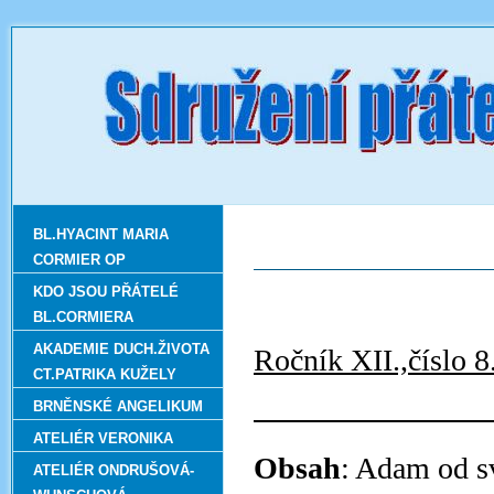
BL.HYACINT MARIA
CORMIER OP
KDO JSOU PŘÁTELÉ
BL.CORMIERA
AKADEMIE DUCH.ŽIVOTA
Ročník
CT.PATRIKA KUŽELY
BRNĚNSKÉ ANGELIKUM
ATELIÉR VERONIKA
Obsah
: Adam od s
ATELIÉR ONDRUŠOVÁ-