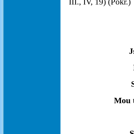
III., IV, 19) (Pokr.)
J
Mou t
S