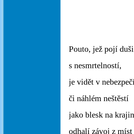
Pouto, jež pojí duši
s nesmrtelností,
je vidět v nebezpeč
či náhlém neštěstí ­
jako blesk na kraji
odhalí závoj z míst 