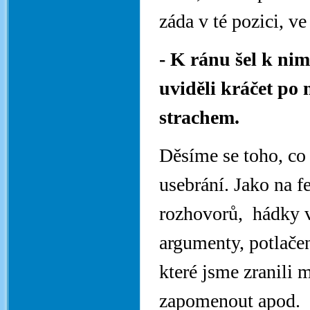
záda v té pozici, v
- K ránu šel k ni
uviděli kráčet po m
strachem.
Děsíme se toho, co
usebrání. Jako na fe
rozhovorů, hádky v 
argumenty, potlačená
které jsme zranili 
zapomenout apod.