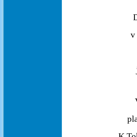
D
v
pl
K To