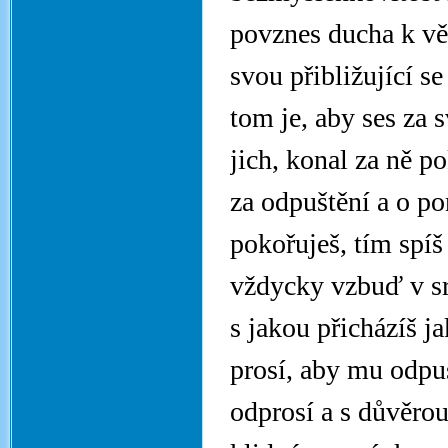
povznes ducha k v
svou přibližující s
tom je, aby ses za s
jich, konal za ně p
za odpuštění a o p
pokořuješ, tím spíš
vždycky vzbuď v sr
s jakou přicházíš 
prosí, aby mu odpus
odprosí a s důvěrou