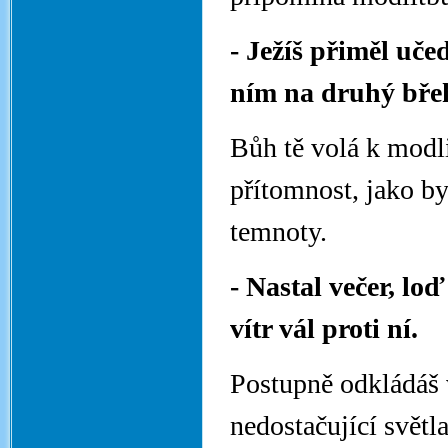
- Ježíš přiměl uče
ním na druhý bře
Bůh tě volá k modli
přítomnost, jako by
temnoty.
- Nastal večer, lo
vítr vál proti ní.
Postupně odkládáš 
nedostačující světl