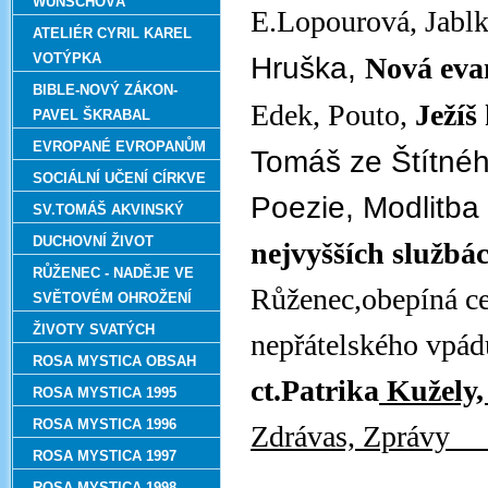
WUNSCHOVÁ
E.Lopourová, Jabl
ATELIÉR CYRIL KAREL
VOTÝPKA
Hruška,
Nová evan
BIBLE-NOVÝ ZÁKON-
Edek, Pouto,
Ježíš
PAVEL ŠKRABAL
EVROPANÉ EVROPANŮM
Tomáš ze Štítnéh
SOCIÁLNÍ UČENÍ CÍRKVE
Poezie, Modlitba 
SV.TOMÁŠ AKVINSKÝ
DUCHOVNÍ ŽIVOT
nejvyšších službá
RŮŽENEC - NADĚJE VE
Růženec,obepíná ce
SVĚTOVÉM OHROŽENÍ
ŽIVOTY SVATÝCH
nepřátelského vpá
ROSA MYSTICA OBSAH
ct.Patrika
Kužely,
ROSA MYSTICA 1995
ROSA MYSTICA 1996
Zdrávas, Zprávy
__
ROSA MYSTICA 1997
ROSA MYSTICA 1998