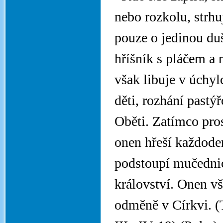
nebo rozkolu, strh
pouze o jedinou duš
hříšník s pláčem a 
však libuje v úchyl
děti, rozhání pastý
Oběti. Zatímco pros
onen hřeší každode
podstoupí mučednic
království. Onen v
odměně v Církvi. (T