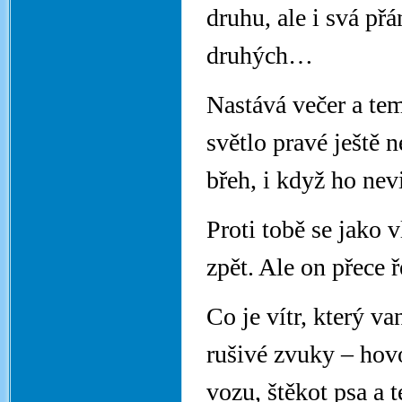
druhu, ale i svá př
druhých…
Nastává večer a tem
světlo pravé ještě 
břeh, i když ho nev
Proti tobě se jako 
zpět. Ale on přece ř
Co je vítr, který v
rušivé zvuky – hov
vozu, štěkot psa a 