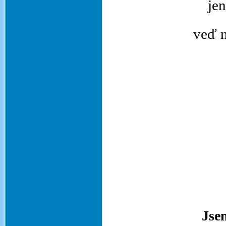
jen
veď n
Jse