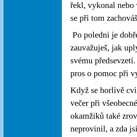
řekl, vykonal nebo 
se při tom zachováš
Po poledni je dobře
zauvažuješ, jak upl
svému předsevzetí.
pros o pomoc při v
Když se horlivě cvi
večer při všeobecn
okamžiků také zrovn
neprovinil, a zda js