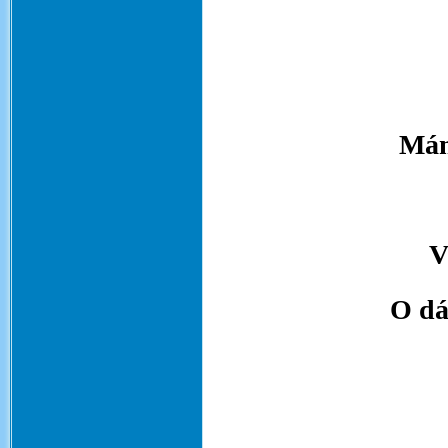
Mám
V
O dá