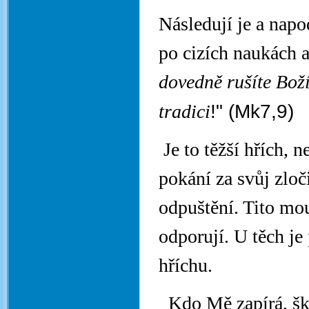
Následují je a nap
po cizích naukách a
dovedně rušíte Boží
!" (Mk7,9)
tradici
Je to těžší hřích, n
pokání za svůj zloč
odpuštění. Tito mou
odporují. U těch je 
hříchu.
Kdo Mě zapírá, ško