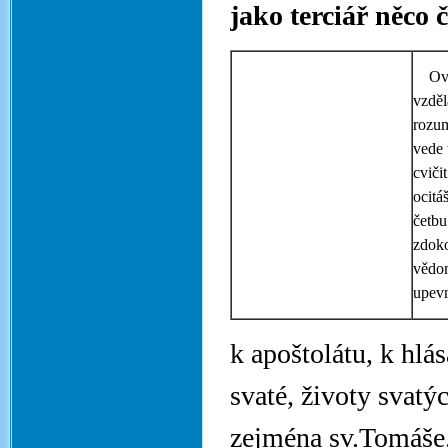
jako terciář něco 
Ovše
vzděl
rozum
vede 
cviči
ocitá
četbu
zdoko
vědom
upevn
k apoštolátu, k hlás
svaté, životy svatýc
zejména sv.Tomáše