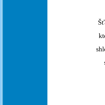
Šť
kt
shl