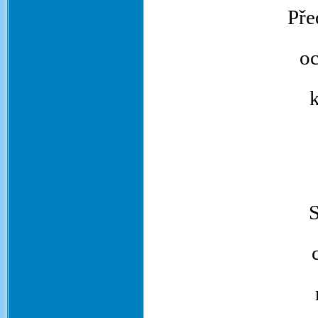
Pře
o
k
S