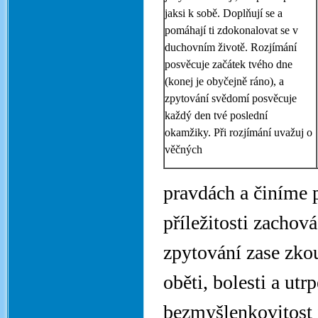
jaksi k sobě. Doplňují se a
pomáhají ti zdokonalovat se v
duchovním životě. Rozjímání
posvěcuje začátek tvého dne
(konej je obyčejně ráno), a
zpytování svědomí posvěcuje
každý den tvé poslední
okamžiky. Při rozjímání uvažuj o
věčných
pravdách a činíme p
příležitosti zachová
zpytování zase zko
oběti, bolesti a utr
bezmyšlenkovitost 