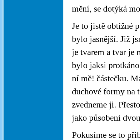
mění, se dotýká mo
Je to jistě obtížné
bylo jasnější. Již j
je tvarem a tvar je 
bylo jaksi protkáno
ní mě! částečku. M
duchové formy na t
zvedneme ji. Přesto
jako působení dvou
Pokusíme se to přib