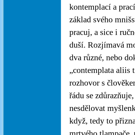
kontemplací a prací
základ svého mniš
pracuj, a sice i ru
duší. Rozjímavá mo
dva různé, nebo do
„contemplata aliis
rozhovor s člověke
řádu se zdůrazňuje,
nesdělovat myšlenk
když, tedy to přizna
mrtvého tlampače, 