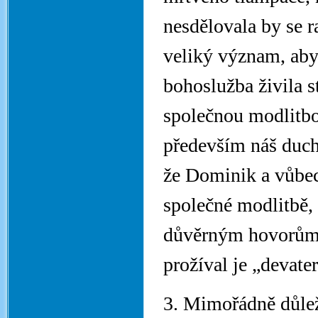
nesdělovala by se r
veliký význam, aby
bohoslužba živila 
společnou modlitbo
především náš duch
že Dominik a vůbec 
společné modlitbě, 
důvěrným hovorům 
prožíval je „devat
3. Mimořádně důlež