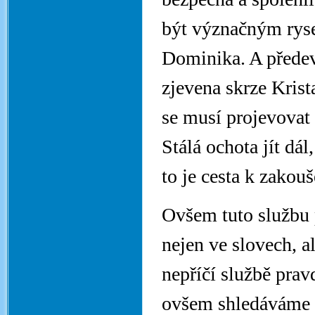
být význačným rysem
Dominika. A předev
zjevena skrze Kris
se musí projevovat 
Stálá ochota jít dál
to je cesta k zakou
Ovšem tuto službu p
nejen ve slovech, 
nepříčí službě prav
ovšem shledáváme n