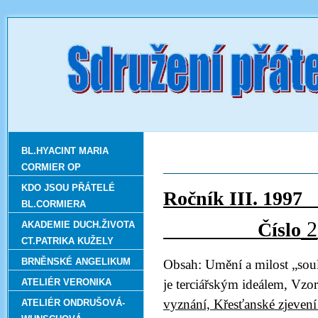
BL.HYACINT MARIA
CORMIER OP
KDO JSOU PŘÁTELÉ
Ročn
BL.CORMIERA
2
Číslo
AKADEMIE DUCH.ŽIVOTA
CT.PATRIKA KUŽELY
BRNĚNSKÉ ANGELIKUM
Obsah: Umění a milost „sou
ATELIÉR VERONIKA
je terciářským ideálem, Vzor
vyznání, Křesťanské zjevení
ATELIÉR ONDRUŠOVÁ-