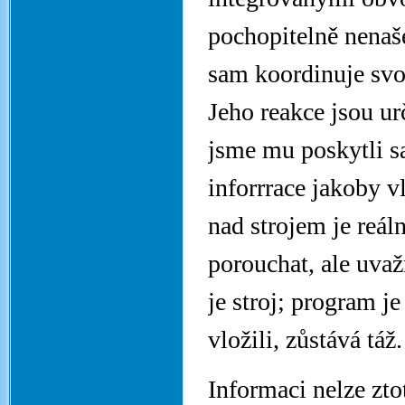
pochopitelně nenašel
sam koordinuje svo
Jeho reakce jsou u
jsme mu poskytli s
inforrrace jakoby v
nad strojem je reál
porouchat, ale uvaž
je stroj; program j
vložili, zůstává táž.
Informaci nelze ztot