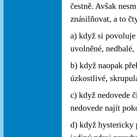
čestně. Avšak nesmí
znásilňovat, a to č
a) když si povoluje
uvolněné, nedbalé, 
b) když naopak přeh
úzkostlivé, skrupul
c) když nedovede či
nedovede najít pok
d) když hystericky 