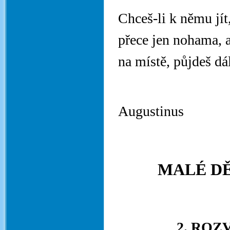
Chceš-li k němu jít
přece jen nohama, a
na místě, půjdeš dál
Aur
Augustinus
MALÉ DĚ
2. ROZ