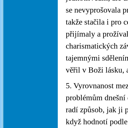
se nevyprošovala pr
takže stačila i pro 
přijímaly a prožíva
charismatických z
tajemnými sděleními
věřil v Boži lásku,
5. Vyrovnanost mez
problémům dnešní d
radí způsob, jak ji
když hodnotí podle