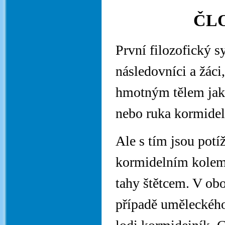
ČLO
První filozofický s
následovníci a žáci
hmotným tělem jako
nebo ruka kormideln
Ale s tím jsou potí
kormidelním kolem,
tahy štětcem. V ob
případě uměleckého