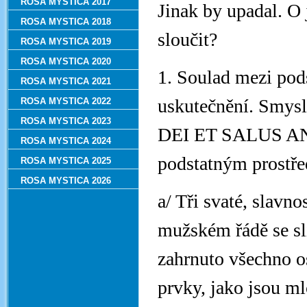
ROSA MYSTICA 2017
Jinak by upadal. O 
ROSA MYSTICA 2018
sloučit?
ROSA MYSTICA 2019
ROSA MYSTICA 2020
1. Soulad mezi pod
ROSA MYSTICA 2021
uskutečnění. Smys
ROSA MYSTICA 2022
ROSA MYSTICA 2023
DEI ET SALUS ANI
ROSA MYSTICA 2024
podstatným prostřed
ROSA MYSTICA 2025
ROSA MYSTICA 2026
a/ Tři svaté, slavno
mužském řádě se sli
zahrnuto všechno o
prvky, jako jsou ml