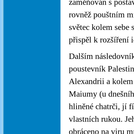
zaměňován s postav
rovněž pouštním mn
světec kolem sebe s
přispěl k rozšíření
Dalším následovník
poustevník Palesti
Alexandrii a kolem
Maiumy (u dnešního 
hliněné chatrči, jí 
vlastních rukou. J
obráceno na viru m