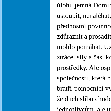
úlohu jemná Domini
ustoupit, nenaléhat
přednostní povinnos
zdůraznit a prosadit
mohlo pomáhat. Uzn
ztrácel síly a čas.
prostředky. Ale os
společnosti, která 
bratři-pomocníci vy
že duch slibu chud
jednotlivcům, ale 