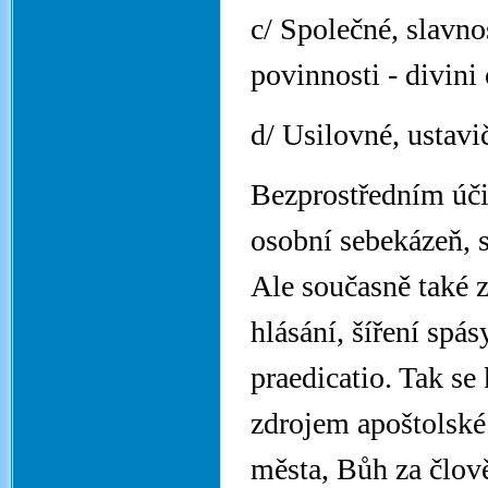
c/ Společné, slavn
povinnosti - divini 
d/ Usilovné, ustavi
Bezprostředním úči
osobní sebekázeň, 
Ale současně také 
hlásání, šíření spá
praedicatio. Tak se
zdrojem apoštolské 
města, Bůh za člo