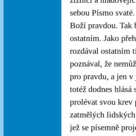
sebou Písmo svaté.
Boží pravdou. Tak b
ostatním. Jako pře
rozdával ostatním t
poznával, že nemůž
pro pravdu, a jen v
totéž dodnes hlásá
prolévat svou krev 
zatmělých lidských 
jež se písemně proj