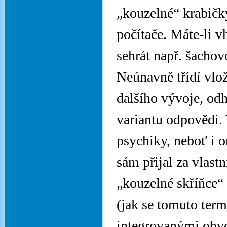
„kouzelné“ krabičky
počítače. Máte-li 
sehrát např. šachov
Neúnavně třídí vlož
dalšího vývoje, odh
variantu odpovědi.
psychiky, neboť i o
sám přijal za vlastn
„kouzelné skříňce“
(jak se tomuto term
integrovanými obvod