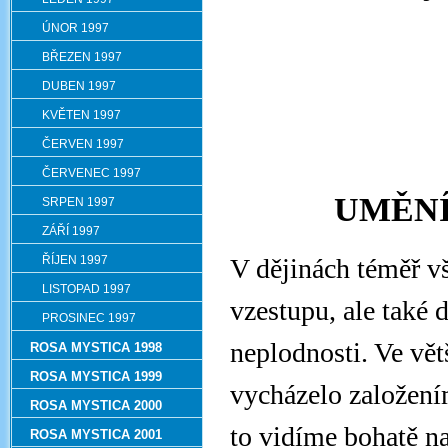
ÚNOR 1997
BŘEZEN 1997
DUBEN 1997
KVĚTEN 1997
ČERVEN 1997
ČERVENEC 1997
UMĚNÍ
SRPEN 1997
ZÁŘÍ 1997
ŘÍJEN 1997
V dějinách téměř vš
LISTOPAD 1997
vzestupu, ale také 
PROSINEC 1997
neplodnosti. Ve vět
ROSA MYSTICA 1998
ROSA MYSTICA 1999
vycházelo založení
ROSA MYSTICA 2000
to vidíme bohatě na
ROSA MYSTICA 2001