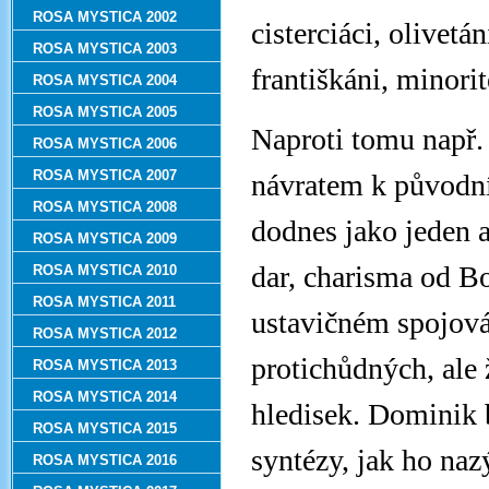
ROSA MYSTICA 2002
cisterciáci, olivetá
ROSA MYSTICA 2003
františkáni, minorit
ROSA MYSTICA 2004
ROSA MYSTICA 2005
Naproti tomu např. 
ROSA MYSTICA 2006
ROSA MYSTICA 2007
návratem k původní
ROSA MYSTICA 2008
dodnes jako jeden a
ROSA MYSTICA 2009
dar, charisma od Bo
ROSA MYSTICA 2010
ROSA MYSTICA 2011
ustavičném spojová
ROSA MYSTICA 2012
protichůdných, ale 
ROSA MYSTICA 2013
ROSA MYSTICA 2014
hledisek. Dominik 
ROSA MYSTICA 2015
syntézy, jak ho nazý
ROSA MYSTICA 2016