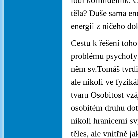
lodi kormideiník. 
těla? Duše sama en
energii z ničeho d
Cestu k řešení toh
problému psychofyzí
něm sv.Tomáš tvrdil
ale nikoli ve fyzik
tvaru Osobitost vzá
osobitém druhu dote
nikoli hranicemi sv
těles, ale vnitřně j