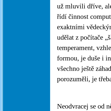
už mluvili dříve, a
řídí činnost comput
exaktními vědeckým
udělat z počítače „
temperament, vzhle
formou, je duše i i
všechno ještě záha
porozuměli, je třeb
Neodvracej se od ně