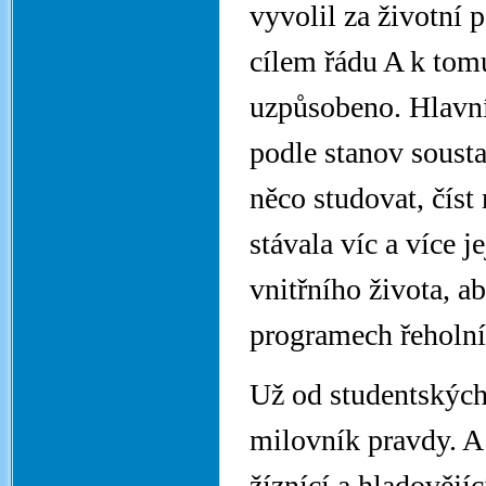
vyvolil za životní 
cílem řádu A k tomu
uzpůsobeno. Hlavní
podle stanov sousta
něco studovat, číst
stávala víc a více j
vnitřního života, ab
programech řeholní
Už od studentských
milovník pravdy. A 
žíznící a hladovějí