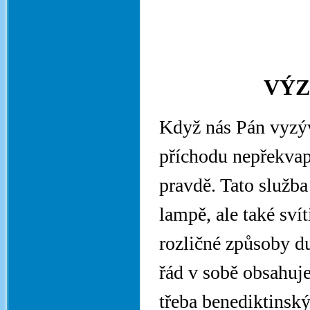
VÝZ
Když nás Pán vyzýv
příchodu nepřekvap
pravdě. Tato služba
lampě, ale také sví
rozličné způsoby du
řád v sobě obsahuje
třeba benediktinský