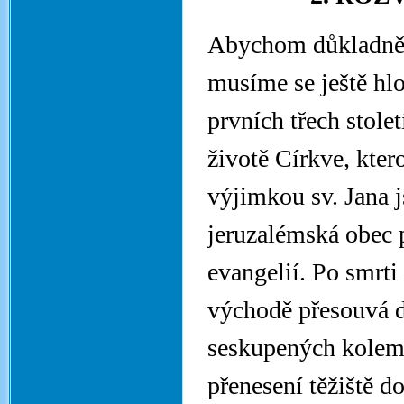
Abychom důkladněji
musíme se ještě hl
prvních třech stole
životě Církve, kter
výjimkou sv. Jana j
jeruzalémská obec p
evangelií. Po smrti
východě přesouvá d
seskupených kolem 
přenesení těžiště d