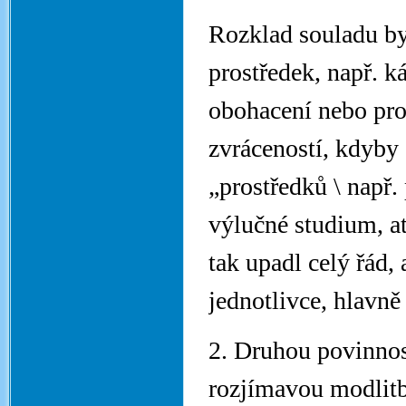
Rozklad souladu by 
prostředek, např. k
obohacení nebo pro
zvráceností, kdyby s
„prostředků \ např.
výlučné studium, a
tak upadl celý řád,
jednotlivce, hlavně
2. Druhou povinnos
rozjímavou modlitb