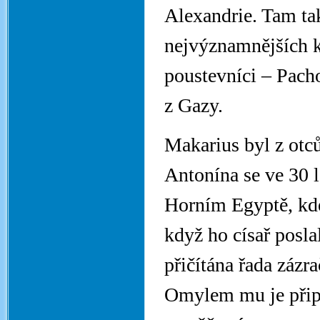
Alexandrie. Tam ta
nejvýznamnějších k
poustevníci – Pach
z Gazy.
Makarius byl z otc
Antonína se ve 30 l
Horním Egyptě, kde 
když ho císař posla
přičítána řada zázr
Omylem mu je připi