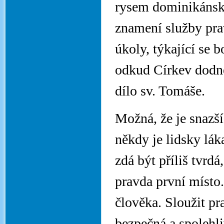
rysem dominikánské
znamení služby pra
úkoly, týkající se b
odkud Církev dodnes
dílo sv. Tomáše.
Možná, že je snazší
někdy je lidsky láka
zdá být příliš tvrdá
pravda první místo
člověka. Sloužit pra
bezpečná a spolehl