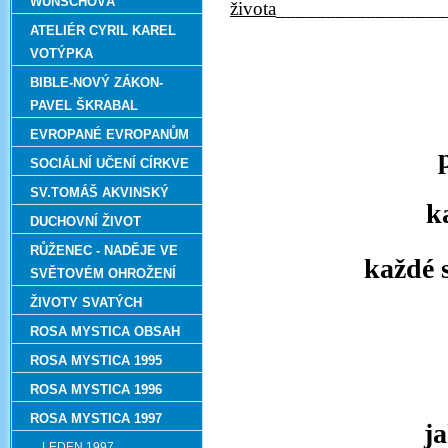
WUNSCHOVÁ
života
_________________
ATELIÉR CYRIL KAREL
VOTÝPKA
BIBLE-NOVÝ ZÁKON-
PAVEL ŠKRABAL
EVROPANÉ EVROPANŮM
SOCIÁLNÍ UČENÍ CÍRKVE
SV.TOMÁŠ AKVINSKÝ
k
DUCHOVNÍ ŽIVOT
RŮŽENEC - NADĚJE VE
každé 
SVĚTOVÉM OHROŽENÍ
ŽIVOTY SVATÝCH
ROSA MYSTICA OBSAH
ROSA MYSTICA 1995
ROSA MYSTICA 1996
ROSA MYSTICA 1997
j
LEDEN 1997