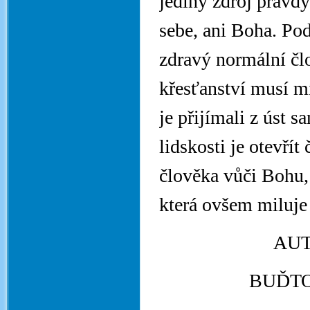
jediný zdroj pravd
sebe, ani Boha. Po
zdravý normální člo
křesťanství musí m
je přijímali z úst
lidskosti je otevřít
člověka vůči Bohu, 
která ovšem miluje 
AUT
BUĎTO