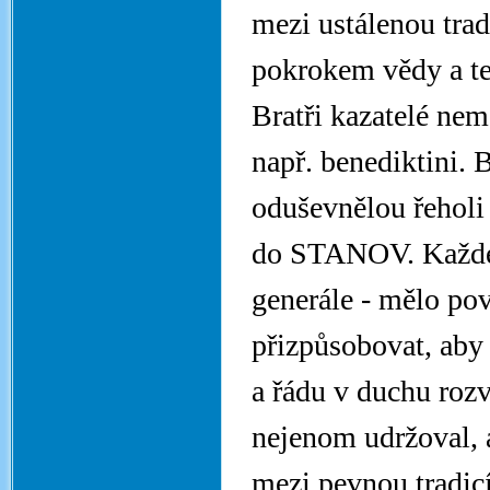
mezi ustálenou trad
pokrokem vědy a tec
Bratři kazatelé ne
např. benediktini. 
oduševnělou řeholi 
do STANOV. Každé 
generále - mělo po
přizpůsobovat, aby
a řádu v duchu rozv
nejenom udržoval, a
mezi pevnou tradic