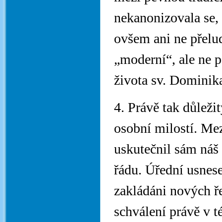
nekanonizovala se, 
ovšem ani ne přelu
„moderní“, ale ne p
života sv. Dominik
4. Právě tak důleži
osobní milostí. Mez
uskutečnil sám náš
řádu. Úřední usnese
zakládáni nových ř
schválení právě v 