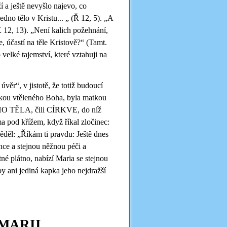
í a ještě nevyšlo najevo, co
dno tělo v Kristu... „ (Ř 12, 5). „A
 12, 13). „Není kalich požehnání,
, účastí na těle Kristově?“ (Tamt.
o velké tajemství, které vztahuji na
ěr“, v jistotě, že totiž budoucí
tkou vtěleného Boha, byla matkou
ÉHO TĚLA, čili CÍRKVE, do níž
a pod křížem, když říkal zločinec:
ěděl: „Říkám ti pravdu: Ještě dnes
nce a stejnou něžnou péči a
tné plátno, nabízí Maria se stejnou
y ani jediná kapka jeho nejdražší
MARII