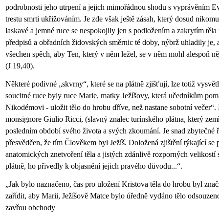
podrobnosti jeho utrpení a jejich mimořádnou shodu s vyprávěním Ev
trestu smrti ukřižováním. Je zde však ještě zásah, který dosud nikom
laskavé a jemné ruce se nespokojily jen s podložením a zakrytím tě
předpisů a obřadních židovských směrnic té doby, nýbrž uhladily je, a
všechen spěch, aby Ten, který v něm ležel, se v něm mohl alespoň ně
(J 19,40).
Některé podivné „skvrny“, které se na plátně zjišťují, lze totiž vysvět
soucitné ruce byly ruce Marie, matky Ježíšovy, která učedníkům pomá
Nikodémovi - uložit tělo do hrobu dříve, než nastane sobotní večer“
monsignore Giulio Ricci, (slavný znalec turínského plátna, který zem
posledním období svého života a svých zkoumání. Je snad zbytečné ří
přesvědčen, že tím Člověkem byl Ježíš. Doložená zjištění týkající se 
anatomických znetvoření těla a jistých zdánlivě rozporných velikostí 
plátně, ho přivedly k objasnění jejich pravého důvodu...“.
„Jak bylo naznačeno, čas pro uložení Kristova těla do hrobu byl znač
zařídit, aby Marii, Ježíšově Matce bylo úředně vydáno tělo odsouzenc
zavřou obchody