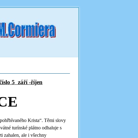
í -říjen
CE
 pohřbívaného Krista“. Těmi slovy
vátné turínské plátno odhaluje s
i zahalen, ale i všechny