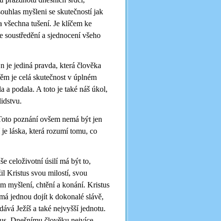
souhlas myšleni se skutečností jak
a všechna tušení. Je klíčem ke
je soustředění a sjednocení všeho
 je jediná pravda, která člověka
ěm je celá skutečnost v úplném
a a podala. A toto je také náš úkol,
lidstvu.
 Toto poznání ovšem nemá být jen
e láska, která rozumí tomu, co
e celoživotní úsilí má být to,
il Kristus svou milostí, svou
m myšlení, chtění a konání. Kristus
 má jednou dojít k dokonalé slávě,
ává Ježíš a také nejvyšší jednotu.
stus. Dnešnímu člověku nejvíce