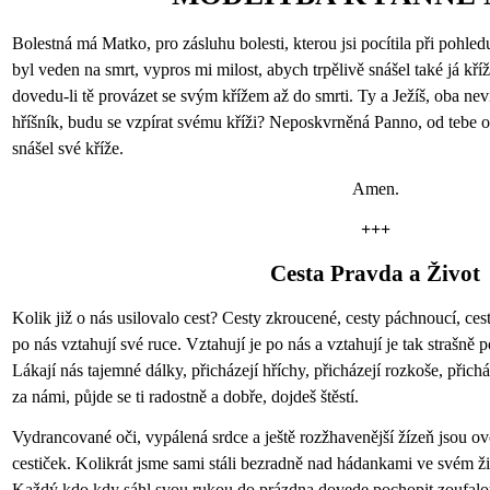
Bolestná má Matko, pro zásluhu bolesti, kterou jsi pocítila při pohl
byl veden na smrt, vypros mi milost, abych trpělivě snášel také já kří
dovedu-li tě provázet se svým křížem až do smrti. Ty a Ježíš, oba nevin
hříšník, budu se vzpírat svému kříži? Neposkvrněná Panno, od tebe
snášel své kříže.
Amen.
+++
Cesta Pravda a Život
Kolik již o nás usilovalo cest? Cesty zkroucené, cesty páchnoucí, ces
po nás vztahují své ruce. Vztahují je po nás a vztahují je tak strašně p
Lákají nás tajemné dálky, přicházejí hříchy, přicházejí rozkoše, přicház
za námi, půjde se ti radostně a dobře, dojdeš štěstí.
Vydrancované oči, vypálená srdce a ještě rozžhavenější žízeň jsou o
cestiček. Kolikrát jsme sami stáli bezradně nad hádankami ve svém ži
Každý kdo kdy sáhl svou rukou do prázdna,dovede pochopit zoufalou