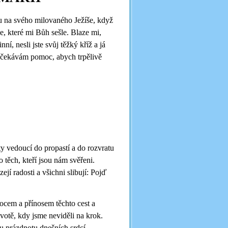
edu na svého milovaného Ježíše, když
že, které mi Bůh sešle. Blaze mi,
ní, nesli jste svůj těžký kříž a já
 očekávám pomoc, abych trpělivě
ty vedoucí do propastí a do rozvratu
o těch, kteří jsou nám svěřeni.
ejí radosti a všichni slibují: Pojď
vocem a přínosem těchto cest a
votě, kdy jsme neviděli na krok.
 prázdnotu dnešních srdcí,