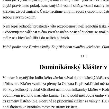
chybí právě tento pokoj. Jsme smýkáni všemi směry, všemi názory, kt
krátkém životě zmizely. Často necítíme vnitřní radost z osobního růs
sebou a svým okolím.
Není lepší jednotící prostředek této rozpolcenosti než jednotná láska k
uvědomujeme vážnost svého křesťanského poslání budeme se snažit o 
měl z nás křesťanů šířit i do našich bližních.
Volně podle otce Braita z knihy Za příkladem svatého velekněze. O
+++
Dominikánský klášter v
V místech nynějšího kolínského zámku stával dominikánský klášter 
hřbitovem. Klášter vznikl za přemysla Otakara II. při zakládání města
95, kdy kolínský rychtář Gisalbert učinil dominikánský klášter v Kolí
podílníkem jednoho masného krámu. Tento podíl měl podle úmluvy z r
tři kameny čistého loje. Podruhé se připomíná klášter za války r. 13
hnal útokem ke hradbám města ze strany kláštera.