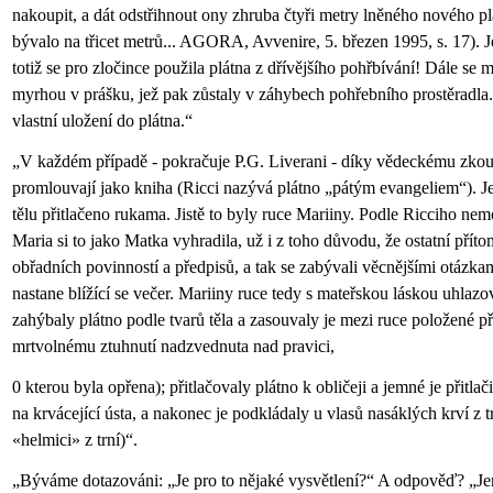
nakoupit, a dát odstřihnout ony zhruba čtyři metry lněného nového pl
bývalo na třicet metrů... AGORA, Avvenire, 5. březen 1995, s. 17). 
totiž se pro zločince použila plátna z dřívějšího pohřbívání! Dále se m
myrhou v prášku, jež pak zůstaly v záhybech pohřebního prostěradla.
vlastní uložení do plátna.“
„V každém případě - pokračuje P.G. Liverani - díky vědeckému zkou
promlouvají jako kniha (Ricci nazývá plátno „pátým evangeliem“). Je
tělu přitlačeno rukama. Jistě to byly ruce Mariiny. Podle Ricciho nemo
Maria si to jako Matka vyhradila, už i z toho důvodu, že ostatní přít
obřadních povinností a předpisů, a tak se zabývali věcnějšími otázkam
nastane blížící se večer. Mariiny ruce tedy s mateřskou láskou uhlazo
zahýbaly plátno podle tvarů těla a zasouvaly je mezi ruce položené p
mrtvolnému ztuhnutí nadzvednuta nad pravici,
0 kterou byla opřena); přitlačovaly plátno k obličeji a jemné je přitl
na krvácející ústa, a nakonec je podkládaly u vlasů nasáklých krví z 
«helmici» z trní)“.
„Býváme dotazováni: „Je pro to nějaké vysvětlení?“ A odpověď? „Jen 