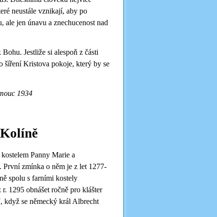
eré neustále vznikají, aby po
tu, ale jen únavu a znechucenost nad
 Bohu. Jestliže si alespoň z části
šíření Kristova pokoje, který by se
lomouc 1934
 Kolíně
s kostelem Panny Marie a
. První zmínka o něm je z let 1277-
ně spolu s farními kostely
. 1295 obnášet ročně pro klášter
07, když se německý král Albrecht