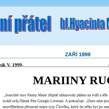
ZÁŘÍ 1999
čník V. 1999- číslo 5 zář
MARIINY RU
„Soucitné ruce Panny Marie zřejmě uhlazovaly plátno na tváři a těle
uvádí svůj článek Pier Giorgio Liverani. A pokračuje: „Dnes nám pos
neuvěřitelnou přesností nejen rysy Člověka, který do něho byl po smrt