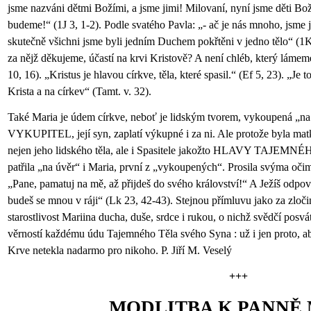
jsme nazváni dětmi Božími, a jsme jimi! Milovaní, nyní jsme děti Bož
budeme!“ (1J 3, 1-2). Podle svatého Pavla: „- ač je nás mnoho, jsme je
skutečně všichni jsme byli jedním Duchem pokřtěni v jedno tělo“ (1K
za nějž děkujeme, účastí na krvi Kristově? A není chléb, který lámeme
10, 16). „Kristus je hlavou církve, těla, které spasil.“ (Ef 5, 23). „Je t
Krista a na církev“ (Tamt. v. 32).
Také Maria je údem církve, neboť je lidským tvorem, vykoupená „na úv
VYKUPITEL, její syn, zaplatí výkupné i za ni. Ale protože byla ma
nejen jeho lidského těla, ale i Spasitele jakožto HLAVY TAJEMN
patřila „na úvěr“ i Maria, první z „vykoupených“. Prosila svýma očim
„Pane, pamatuj na mě, až přijdeš do svého království!“ A Ježíš odpov
budeš se mnou v ráji“ (Lk 23, 42-43). Stejnou přímluvu jako za zloči
starostlivost Mariina ducha, duše, srdce i rukou, o nichž svědčí posvá
věrností každému údu Tajemného Těla svého Syna : už i jen proto, ab
Krve netekla nadarmo pro nikoho. P. Jiří M. Veselý
+++
MODLITBA K PANNĚ 