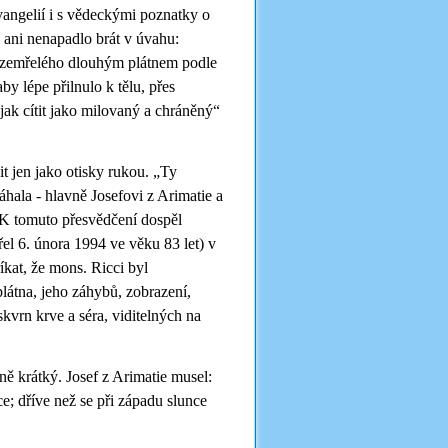
angelií i s vědeckými poznatky o
u ani nenapadlo brát v úvahu:
la zemřelého dlouhým plátnem podle
by lépe přilnulo k tělu, přes
jak cítit jako milovaný a chráněný“
lit jen jako otisky rukou. „Ty
hala - hlavně Josefovi z Arimatie a
. K tomuto přesvědčení dospěl
řel 6. února 1994 ve věku 83 let) v
kat, že mons. Ricci byl
plátna, jeho záhybů, zobrazení,
skvrn krve a séra, viditelných na
ně krátký. Josef z Arimatie musel:
e; dříve než se při západu slunce