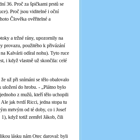
ní 36. Proč za špičkami prstů se
ce). Proč jsou viditelné i oční
ohoto Člověka ověřitelné a
otoky a tržné rány, upozornily na
opy provazu, použitého k přivázání
na Kalvárii odíral nohu). Tyto ruce
st, i když vlastně už skončila: celé
 že už při snímáni se tělo obalovalo
k uložení do hrobu. - „Plátno bylo
 jednoho z mužů, kteří tělo uchopili
Ale jak tvrdí Ricci, jedna stopa tu
 svým mrtvým od té doby, co i Josef
1), když totiž zemřel Jákob, čili
elikou lásku nám Otec daroval: byli