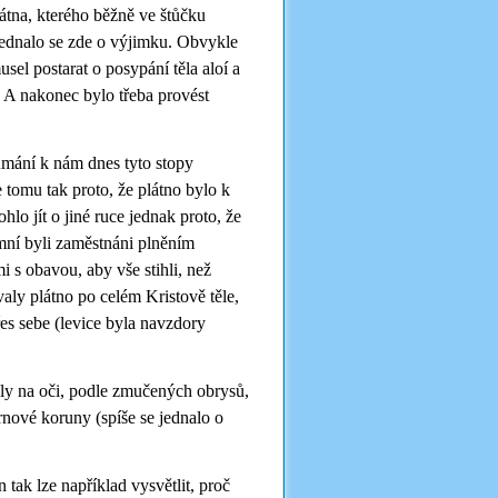
átna, kterého běžně ve štůčku
Jednalo se zde o výjimku. Obvykle
usel postarat o posypání těla aloí a
 A nakonec bylo třeba provést
mání k nám dnes tyto stopy
 tomu tak proto, že plátno bylo k
hlo jít o jiné ruce jednak proto, že
omní byli zaměstnáni plněním
i s obavou, aby vše stihli, než
valy plátno po celém Kristově těle,
řes sebe (levice byla navzdory
ačily na oči, podle zmučených obrysů,
trnové koruny (spíše se jednalo o
tak lze například vysvětlit, proč