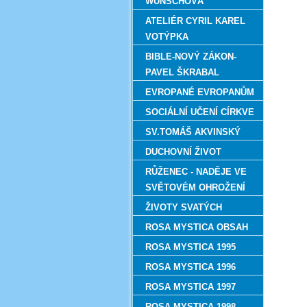
WUNSCHOVÁ
ATELIÉR CYRIL KAREL
VOTÝPKA
BIBLE-NOVÝ ZÁKON-
PAVEL ŠKRABAL
EVROPANÉ EVROPANŮM
SOCIÁLNÍ UČENÍ CÍRKVE
SV.TOMÁŠ AKVINSKÝ
DUCHOVNÍ ŽIVOT
RŮŽENEC - NADĚJE VE
SVĚTOVÉM OHROŽENÍ
ŽIVOTY SVATÝCH
ROSA MYSTICA OBSAH
ROSA MYSTICA 1995
ROSA MYSTICA 1996
ROSA MYSTICA 1997
ROSA MYSTICA 1998