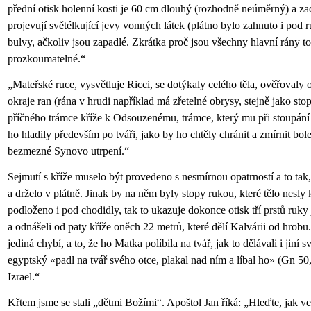
přední otisk holenní kosti je 60 cm dlouhý (rozhodně neúměrný) a zad
projevují světélkující jevy vonných látek (plátno bylo zahnuto i pod ru
bulvy, ačkoliv jsou zapadlé. Zkrátka proč jsou všechny hlavní rány t
prozkoumatelné.“
„Mateřské ruce, vysvětluje Ricci, se dotýkaly celého těla, ověřovaly 
okraje ran (rána v hrudi například má zřetelné obrysy, stejně jako st
příčného trámce kříže k Odsouzenému, trámce, který mu při stoupání 
ho hladily především po tváři, jako by ho chtěly chránit a zmírnit bole
bezmezné Synovo utrpení.“
Sejmutí s kříže muselo být provedeno s nesmírnou opatrností a to tak,
a drželo v plátně. Jinak by na něm byly stopy rukou, které tělo nesly 
podloženo i pod chodidly, tak to ukazuje dokonce otisk tří prstů ruky
a odnášeli od paty kříže oněch 22 metrů, které dělí Kalvárii od hrobu. 
jediná chybí, a to, že ho Matka políbila na tvář, jak to dělávali i jiní
egyptský «padl na tvář svého otce, plakal nad ním a líbal ho» (Gn 50, 
Izrael.“
Křtem jsme se stali „dětmi Božími“. Apoštol Jan říká: „Hleďte, jak v