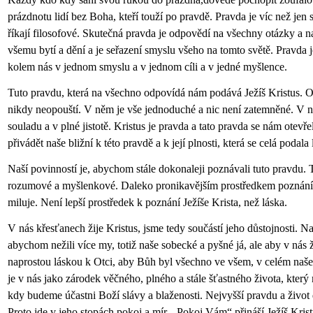
prázdnotu lidí bez Boha, kteří touží po pravdě. Pravda je víc než jen 
říkají filosofové. Skutečná pravda je odpovědí na všechny otázky a n
všemu bytí a dění a je seřazení smyslu všeho na tomto světě. Pravda 
kolem nás v jednom smyslu a v jednom cíli a v jedné myšlence.
Tuto pravdu, která na všechno odpovídá nám podává Ježíš Kristus. On
nikdy neopouští. V něm je vše jednoduché a nic není zatemněné. V n
souladu a v plné jistotě. Kristus je pravda a tato pravda se nám otevřel
přivádět naše bližní k této pravdě a k její plnosti, která se celá podala 
Naší povinností je, abychom stále dokonaleji poznávali tuto pravdu.
rozumové a myšlenkové. Daleko pronikavějším prostředkem poznání j
miluje. Není lepší prostředek k poznání Ježíše Krista, než láska.
V nás křesťanech žije Kristus, jsme tedy součástí jeho důstojnosti. Naš
abychom nežili více my, totiž naše sobecké a pyšné já, ale aby v nás ž
naprostou láskou k Otci, aby Bůh byl všechno ve všem, v celém naše
je v nás jako zárodek věčného, plného a stále šťastného života, který
kdy budeme účastni Boží slávy a blaženosti. Nejvyšší pravdu a život d
Proto jde v jeho stopách pokoj a mír. „Pokoj Vám“ přináší Ježíš Kri