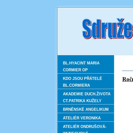
BL.HYACINT MARIA
CORMIER OP
Ro
KDO JSOU PŘÁTELÉ
BL.CORMIERA
AKADEMIE DUCH.ŽIVOTA
CT.PATRIKA KUŽELY
BRNĚNSKÉ ANGELIKUM
ATELIÉR VERONIKA
ATELIÉR ONDRUŠOVÁ-