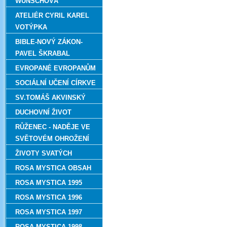
WUNSCHOVÁ
ATELIÉR CYRIL KAREL
VOTÝPKA
BIBLE-NOVÝ ZÁKON-
PAVEL ŠKRABAL
EVROPANÉ EVROPANŮM
SOCIÁLNÍ UČENÍ CÍRKVE
SV.TOMÁŠ AKVINSKÝ
DUCHOVNÍ ŽIVOT
RŮŽENEC - NADĚJE VE
SVĚTOVÉM OHROŽENÍ
ŽIVOTY SVATÝCH
ROSA MYSTICA OBSAH
ROSA MYSTICA 1995
ROSA MYSTICA 1996
ROSA MYSTICA 1997
ROSA MYSTICA 1998