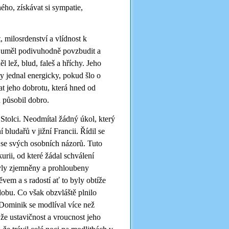
ého, získávat si sympatie,
, milosrdenství a vlídnost k
 uměl podivuhodně povzbudit a
l lež, blud, faleš a hříchy. Jeho
y jednal energicky, pokud šlo o
at jeho dobrotu, která hned od
 působil dobro.
 Stolci. Neodmítal žádný úkol, který
bludařů v jižní Francii. Řídil se
 se svých osobních názorů. Tuto
urii, od které žádal schválení
byly zjemněny a prohloubeny
em a s radostí ať to byly obtíže
obu. Co však obzvláště plnilo
Dominik se modlíval více než
 že ustavičnost a vroucnost jeho