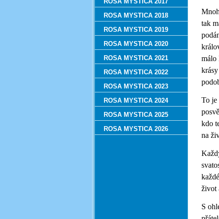
ROSA MYSTICA 2017
Mnoho
ROSA MYSTICA 2018
tak m
ROSA MYSTICA 2019
podán
ROSA MYSTICA 2020
králo
ROSA MYSTICA 2021
málo 
krásy
ROSA MYSTICA 2022
podob
ROSA MYSTICA 2023
To je
ROSA MYSTICA 2024
posvě
ROSA MYSTICA 2025
kdo t
ROSA MYSTICA 2026
na ži
Každý
svato
každé
život
S ohl
přáte