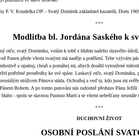
hy P. V. Koudelka OP: - Svatý Dominik zakladatel kazatelů, Dotis 196
+++
Modlitba bl. Jordána Saského k s
ný otče, svatý Dominiku, volám k tobě z hlubin našeho slzavého údolí,
vně Panen přede všemi svatými má naděje a potěšení. Tebe vzývám jako
ilostivě a opatruj, chraň a pomáhej mi, abych dosáhl vytoužené milosti
ržel potřebné prostředky ke své spáse. Laskavý otče, svatý Dominiku, 
eustálým strážcem Pánova stáda. Ochraňuj a veď ty, kdo jsou mi svěřen
 Pánem Bohem. A po tomto putováni nás radostně představ Pánu Ježíši Kr
 blaho - spolu se slavnou Pannou Marii a se všemi nebešťany neustále
+++
DUCHOVNÍ ŽIVOT
OSOBNÍ POSLÁNÍ SVAT