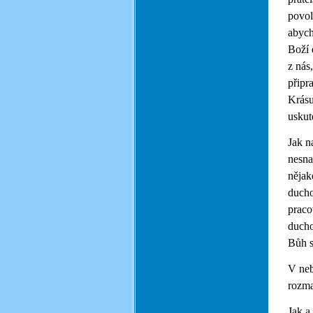
povol
abych
Boží 
z nás
připr
Krásu
uskut
Jak n
nesna
nějak
ducho
praco
ducho
Bůh s
V neb
rozma
Jak a