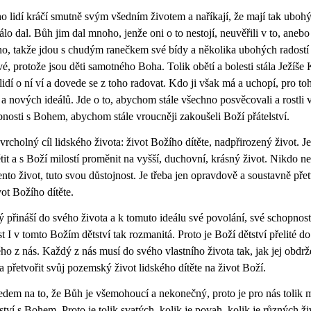
 lidí kráčí smutně svým všedním životem a naříkají, že mají tak ubohý 
álo dal. Bůh jim dal mnoho, jenže oni o to nestojí, neuvěřili v to, aneb
o, takže jdou s chudým ranečkem své bídy a několika ubohých radostí 
vé, protože jsou děti samotného Boha. Tolik obětí a bolesti stála Ježíše K
lidí o ní ví a dovede se z toho radovat. Kdo ji však má a uchopí, pro t
 a nových ideálů. Jde o to, abychom stále všechno posvěcovali a rostli 
nosti s Bohem, abychom stále vroucněji zakoušeli Boží přátelství.
 vrcholný cíl lidského života: život Božího dítěte, nadpřirozený život. Je
tit a s Boží milostí proměnit na vyšší, duchovní, krásný život. Nikdo n
ento život, tuto svou důstojnost. Je třeba jen opravdově a soustavně př
vot Božího dítěte.
 přináší do svého života a k tomuto ideálu své povolání, své schopnosti,
st I v tomto Božím dětství tak rozmanitá. Proto je Boží dětství přelité 
ho z nás. Každý z nás musí do svého vlastního života tak, jak jej obdrže
 a přetvořit svůj pozemský život lidského dítěte na život Boží.
edem na to, že Bůh je všemohoucí a nekonečný, proto je pro nás tolik 
lství s Bohem. Proto je tolik svatých, kolik je povah, kolik je různých ž