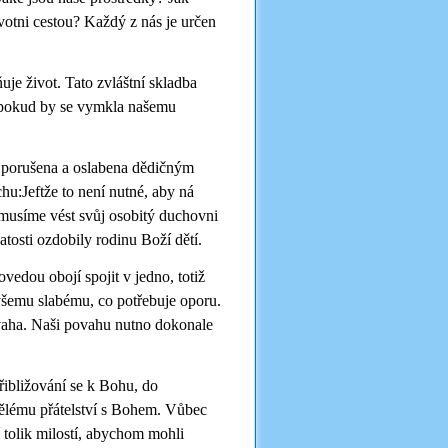
votni cestou? Každý z nás je určen
je život. Tato zvláštní skladba
, pokud by se vymkla našemu
t porušena a oslabena dědičným
hu:Jeftže to není nutné, aby ná
musíme vést svůj osobitý duchovni
osti ozdobily rodinu Boží dětí.
dovedou obojí spojit v jedno, totiž
 všemu slabému, co potřebuje oporu.
povaha. Naši povahu nutno dokonale
řibližování se k Bohu, do
pělému přátelství s Bohem. Vůbec
 tolik milostí, abychom mohli