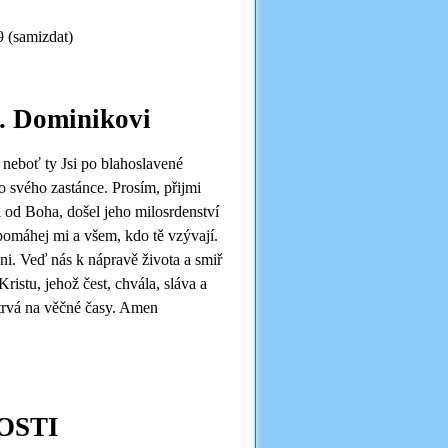
9 (samizdat)
v. Dominikovi
 neboť ty Jsi po blahoslavené
 svého zastánce. Prosím, přijmi
 od Boha, došel jeho milosrdenství
pomáhej mi a všem, kdo tě vzývají.
i. Veď nás k nápravě života a smiř
istu, jehož čest, chvála, sláva a
 trvá na věčné časy. Amen
OSTI