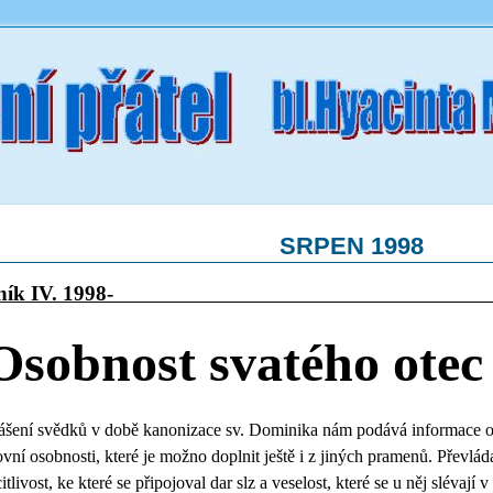
SRPEN 1998
očník IV. 1998- 
Osobnost svatého ote
ášení svědků v době kanonizace sv. Dominika nám podává informace o
vní osobnosti, které je možno doplnit ještě i z jiných pramenů. Přev
citlivost, ke které se připojoval dar slz a veselost, které se u něj slévaj