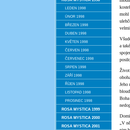
modli
koste
LEDEN 1998
mohl 
ÚNOR 1998
ulehč
BŘEZEN 1998
velmi
DUBEN 1998
Všude
KVĚTEN 1998
a tak
ČERVEN 1998
spoje
ČERVENEC 1998
posil
SRPEN 1998
Život
ZÁŘÍ 1998
oboha
ŘÍJEN 1998
Jeho 
bloud
LISTOPAD 1998
Boha 
PROSINEC 1998
nedop
ROSA MYSTICA 1999
Domin
ROSA MYSTICA 2000
„V ně
ROSA MYSTICA 2001
nim b