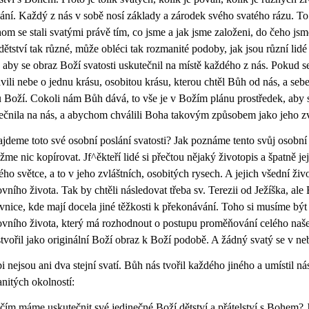
ání. Každý z nás v sobě nosí základy a zárodek svého svatého rázu. To 
om se stali svatými právě tím, co jsme a jak jsme založeni, do čeho jsm
dětství tak různé, může obléci tak rozmanité podoby, jak jsou různí lid
, aby se obraz Boží svatosti uskutečnil na místě každého z nás. Pokud 
avili nebe o jednu krásu, osobitou krásu, kterou chtěl Bůh od nás, a seb
 Boží. Cokoli nám Bůh dává, to vše je v Božím plánu prostředek, aby se
ečnila na nás, a abychom chválili Boha takovým způsobem jako jeho zvl
ajdeme toto své osobní poslání svatosti? Jak poznáme tento svůj osobní 
žme nic kopírovat. Jf^ěkteří lidé si přečtou nějaký životopis a špatně j
ého světce, a to v jeho zvláštních, osobitých rysech. A jejich všední ži
vního života. Tak by chtěli následovat třeba sv. Terezii od Ježíška, ale 
vnice, kde mají docela jiné těžkosti k překonávání. Toho si musíme bý
vního života, který má rozhodnout o postupu proměňování celého naše
tvořil jako originální Boží obraz k Boží podobě. A žádný svatý se v ne
i nejsou ani dva stejní svatí. Bůh nás tvořil každého jiného a umístil n
nitých okolností:
 čím máme uskutečnit své jedinečné Boží dětství a přátelství s Bohem? 