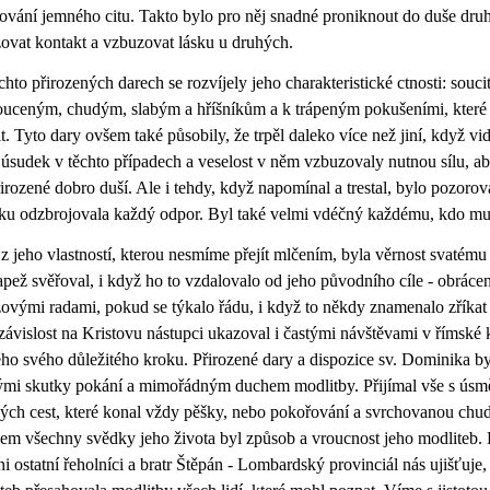
ování jemného citu. Takto bylo pro něj snadné proniknout do duše druh
ovat kontakt a vzbuzovat lásku u druhých.
chto přirozených darech se rozvíjely jeho charakteristické ctnosti: soucit
uceným, chudým, slabým a hříšníkům a k trápeným pokušeními, které
it. Tyto dary ovšem také působily, že trpěl daleko více než jiní, když vidě
 úsudek v těchto případech a veselost v něm vzbuzovaly nutnou sílu, ab
irozené dobro duší. Ale i tehdy, když napomínal a trestal, bylo pozorov
ku odzbrojovala každý odpor. Byl také velmi vdéčný každému, kdo mu
 z jeho vlastností, kterou nesmíme přejít mlčením, byla věrnost svatému
pež svěřoval, i když ho to vzdalovalo od jeho původního cíle - obrácení 
ovými radami, pokud se týkalo řádu, i když to někdy znamenalo zříkat
 závislost na Kristovu nástupci ukazoval i častými návštěvami v římské k
ho svého důležitého kroku. Přirozené dary a dispozice sv. Dominika 
ými skutky pokání a mimořádným duchem modlitby. Přijímal vše s úsměv
ých cest, které konal vždy pěšky, nebo pokořování a svrchovanou chud
em všechny svědky jeho života byl způsob a vroucnost jeho modliteb. 
ni ostatní řeholníci a bratr Štěpán - Lombardský provinciál nás ujišťuje,