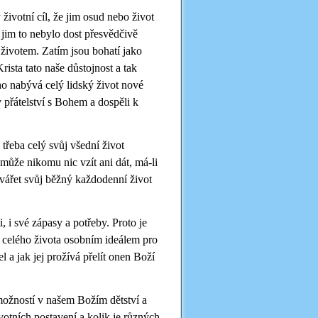
životní cíl, že jim osud nebo život
o jim to nebylo dost přesvědčivě
životem. Zatím jsou bohatí jako
rista tato naše důstojnost a tak
oho nabývá celý lidský život nové
v přátelství s Bohem a dospěli k
 třeba celý svůj všední život
emůže nikomu nic vzít ani dát, má-li
etvářet svůj běžný každodenní život
 i své zápasy a potřeby. Proto je
do celého života osobním ideálem pro
l a jak jej prožívá přelít onen Boží
možností v našem Božím dětství a
ivotních postavení a kolik je různých