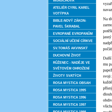
WUNSCHOVÁ
vyzař
ATELIÉR CYRIL KAREL
navaz
VOTÝPKA
Na tě
BIBLE-NOVÝ ZÁKON-
zarmo
PAVEL ŠKRABAL
potěš
EVROPANÉ EVROPANŮM
jasný
SOCIÁLNÍ UČENÍ CÍRKVE
nadpř
SV.TOMÁŠ AKVINSKÝ
počát
DUCHOVNÍ ŽIVOT
Další
RŮŽENEC - NADĚJE VE
mu pa
SVĚTOVÉM OHROŽENÍ
papež
ŽIVOTY SVATÝCH
svoji
každé
ROSA MYSTICA OBSAH
přísn
ROSA MYSTICA 1995
dlouh
ROSA MYSTICA 1996
obdiv
ROSA MYSTICA 1997
všich
ROSA MYSTICA 1998