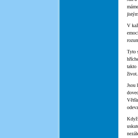
máme 
jistý
V kaž
emocí
rozum
Tyto 
hřích
takto
život
Jsou l
doved
Větši
odevz
Když 
uskut
nezál