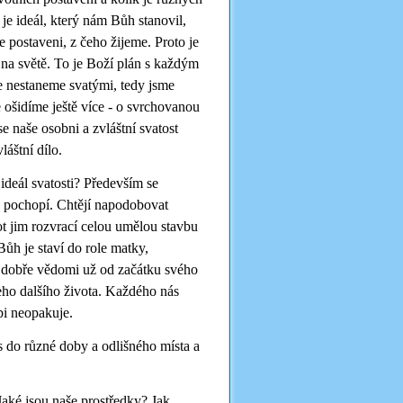
je ideál, který nám Bůh stanovil,
e postaveni, z čeho žijeme. Proto je
é na světě. To je Boží plán s každým
se nestaneme svatými, tedy jsme
e ošidíme ještě více - o svrchovanou
 naše osobni a zvláštní svatost
áštní dílo.
ideál svatosti? Především se
ej pochopí. Chtějí napodobovat
vot jim rozvrací celou umělou stavbu
Bůh je staví do role matky,
t dobře vědomi už od začátku svého
ho dalšího života. Každého nás
bi neopakuje.
ás do různé doby a odlišného místa a
Jaké jsou naše prostředky? Jak