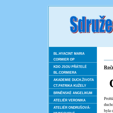
BL.HYACINT MARIA
CORMIER OP
R
KDO JSOU PŘÁTELÉ
BL.CORMIERA
AKADEMIE DUCH.ŽIVOTA
CT.PATRIKA KUŽELY
BRNĚNSKÉ ANGELIKUM
Prohl
ATELIÉR VERONIKA
ducho
ATELIÉR ONDRUŠOVÁ-
byla 