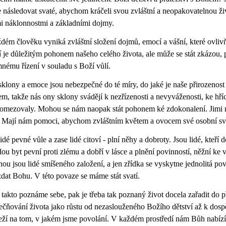
následovat svaté, abychom kráčeli svou zvláštní a neopakovatelnou ži
mi náklonnostmi a základními dojmy.
dém člověku vyniká zvláštní složení dojmů, emocí a vášní, které ovlivňu
 je důležitým pohonem našeho celého života, ale může se stát zkázou
nému řízení v souladu s Boží vůlí.
sklony a emoce jsou nebezpečné do té míry, do jaké je naše přirozenos
em, takže nás ony sklony svádějí k nezřízenosti a nevyváženosti, ke hříc
 omezovaly. Mohou se nám naopak stát pohonem ké zdokonalení. Jimi 
. Mají nám pomoci, abychom zvláštním květem a ovocem své osobní svat
idé pevné vůle a zase lidé citoví - plní něhy a dobroty. Jsou lidé, kteří 
ou byt pevní proti zlému a dobří v lásce a plnění povinností, něžní ke
nou jsou lidé smíšeného založení, a jen zřídka se vyskytne jednolitá 
dat Bohu. V této povaze se máme stát svatí.
takto poznáme sebe, pak je třeba tak poznaný život docela zařadit do p
ečňování života jako růstu od nezaslouženého Božího dětství až k dos
eží na tom, v jakém jsme povolání. V každém prostředí nám Bůh nabízí