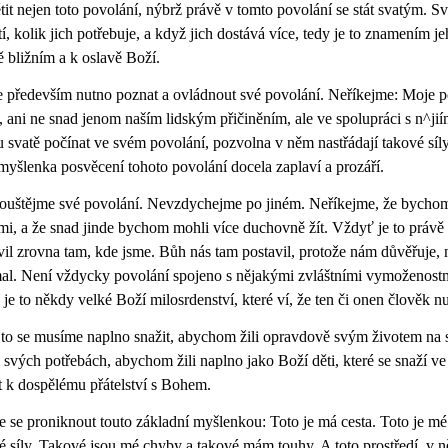
tit nejen toto povolání, nýbrž právě v tomto povolání se stát svatým. Sv
tí, kolik jich potřebuje, a když jich dostává více, tedy je to znamením j
ě bližním a k oslavě Boží.
e především nutno poznat a ovládnout své povolání. Neříkejme: Moje p
, ani ne snad jenom naším lidským přičiněním, ale ve spolupráci s n^ji
 svatě počínat ve svém povolání, pozvolna v něm nastřádají takové síly 
 myšlenka posvěcení tohoto povolání docela zaplaví a prozáří.
uštějme své povolání. Nevzdychejme po jiném. Neříkejme, že bychom
mi, a že snad jinde bychom mohli více duchovně žít. Vždyť je to prá
vil zrovna tam, kde jsme. Bůh nás tam postavil, protože nám důvěřuje, 
al. Není vždycky povolání spojeno s nějakými zvláštními vymoženostmi
 je to někdy velké Boží milosrdenství, které ví, že ten či onen člověk nu
 to se musíme naplno snažit, abychom žili opravdově svým životem na s
 svých potřebách, abychom žili naplno jako Boží děti, které se snaží 
t k dospělému přátelství s Bohem.
 se proniknout touto základní myšlenkou: Toto je má cesta. Toto je mé
é síly. Takové jsou mé chyby a takové mám touhy. A toto prostředí, v n