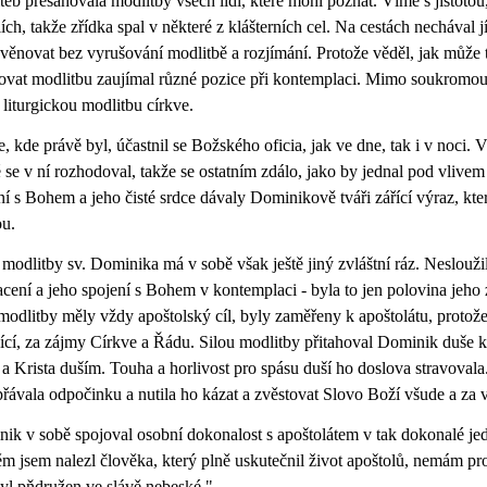
teb přesahovala modlitby všech lidí, které mohl poznat. Víme s jistotou,
lích, takže zřídka spal v některé z klášterních cel. Na cestách nechával 
věnovat bez vyrušování modlitbě a rozjímání. Protože věděl, jak může t
ovat modlitbu zaujímal různé pozice při kontemplaci. Mimo soukromo
 liturgickou modlitbu církve.
, kde právě byl, účastnil se Božského oficia, jak ve dne, tak i v noci. 
é se v ní rozhodoval, takže se ostatním zdálo, jako by jednal pod vliv
ní s Bohem a jeho čisté srdce dávaly Dominikově tváři zářící výraz, k
ou.
 modlitby sv. Dominika má v sobě však ještě jiný zvláštní ráz. Neslouži
cení a jeho spojení s Bohem v kontemplaci - byla to jen polovina jeh
modlitby měly vždy apoštolský cíl, byly zaměřeny k apoštolátu, protože
ící, za zájmy Církve a Řádu. Silou modlitby přitahoval Dominik duše k
a Krista duším. Touha a horlivost pro spásu duší ho doslova stravovala
řávala odpočinku a nutila ho kázat a zvěstovat Slovo Boží všude a za v
ik v sobě spojoval osobní dokonalost s apoštolátem v tak dokonalé jed
m jsem nalezl člověka, který plně uskutečnil život apoštolů, nemám p
yl pňdružen ve slávě nebeské."