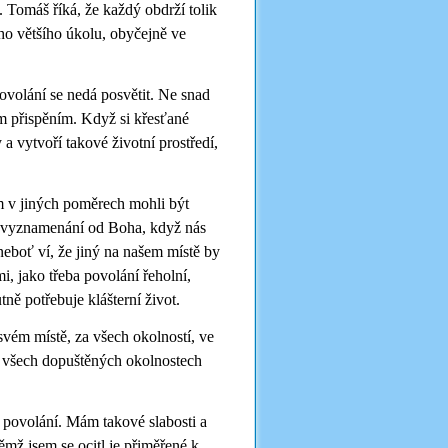
. Tomáš říká, že každý obdrží tolik
eho většího úkolu, obyčejně ve
ovolání se nedá posvětit. Ne snad
ím přispěním. Když si křesťané
a vytvoří takové životní prostředí,
 v jiných poměrech mohli být
vě vyznamenání od Boha, když nás
neboť ví, že jiný na našem místě by
, jako třeba povolání řeholní,
tně potřebuje klášterní život.
vém místě, za všech okolností, ve
ve všech dopuštěných okolnostech
 povolání. Mám takové slabosti a
ěmž jsem se ocitl je přiměřené k