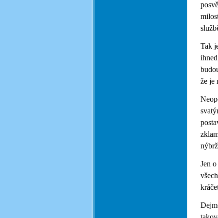
posvě
milos
služb
Tak j
ihned
budou
že je
Neopo
svatý
posta
zklam
nýbrž
Jen o
všech
kráče
Dejme
takov