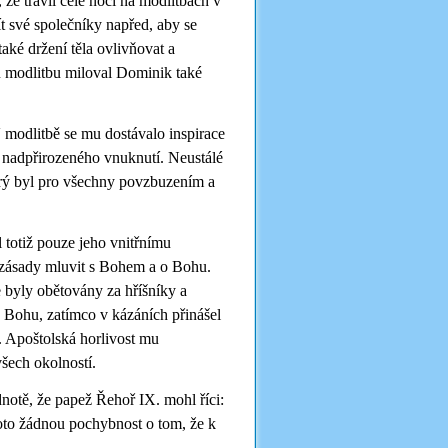
 že trávil celé noci na modlitbách v
jít své společníky napřed, aby se
aké držení těla ovlivňovat a
u modlitbu miloval Dominik také
V modlitbě se mu dostávalo inspirace
em nadpřirozeného vnuknutí. Neustálé
terý byl pro všechny povzbuzením a
l totiž pouze jeho vnitřnímu
o zásady mluvit s Bohem a o Bohu.
 byly obětovány za hříšníky a
 Bohu, zatímco v kázáních přinášel
. Apoštolská horlivost mu
šech okolností.
notě, že papež Řehoř IX. mohl říci:
roto žádnou pochybnost o tom, že k