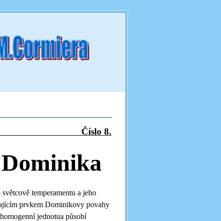
Číslo 8.
c Dominika
 světcově temperamentu a jeho
ládajícím prvkem Dominikovy povahy
í v homogenní jednotua působí