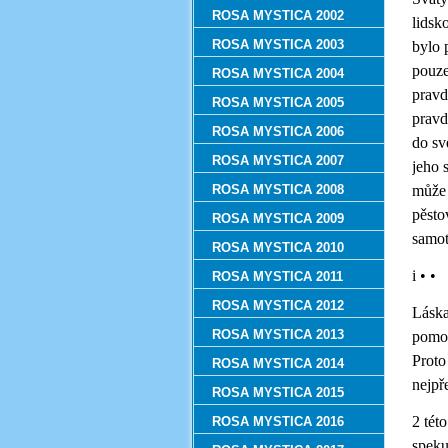
ROSA MYSTICA 2002
lidsk
ROSA MYSTICA 2003
bylo 
pouze
ROSA MYSTICA 2004
pravd
ROSA MYSTICA 2005
pravd
ROSA MYSTICA 2006
do sv
ROSA MYSTICA 2007
jeho 
ROSA MYSTICA 2008
může 
pěsto
ROSA MYSTICA 2009
samot
ROSA MYSTICA 2010
i • •
ROSA MYSTICA 2011
ROSA MYSTICA 2012
Láska
ROSA MYSTICA 2013
pomoc
Proto
ROSA MYSTICA 2014
nejpř
ROSA MYSTICA 2015
2 tét
ROSA MYSTICA 2016
speku