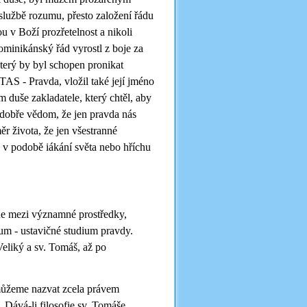
službě rozumu, přesto založení řádu
v Boží prozřetelnost a nikoli
minikánský řád vyrostl z boje za
který by byl schopen pronikat
AS - Pravda, vložil také její jméno
 duše zakladatele, který chtěl, aby
i dobře vědom, že jen pravda nás
r života, že jen všestranné
ď v podobě iákání světa nebo hříchu
de mezi významné prostředky,
uum - ustavičné studium pravdy.
Veliký a sv. Tomáš, až po
 můžeme nazvat zcela právem
 Dává-li filosofie sv. Tomáše