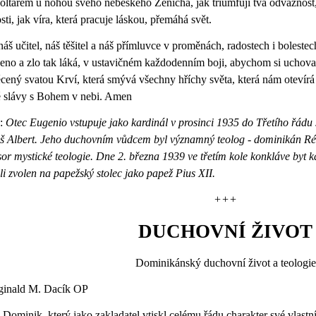
 oltářem u nohou svého nebeského Ženicha, jak triumfují tvá odvážnost,
sti, jak víra, která pracuje láskou, přemáhá svět.
áš učitel, náš těšitel a náš přímluvce v proměnách, radostech i boleste
eno a zlo tak láká, v ustavičném každodenním boji, abychom si uchoval
cený svatou Krví, která smývá všechny hříchy světa, která nám otevírá 
 slávy s Bohem v nebi. Amen
.:
Otec Eugenio vstupuje jako kardinál v prosinci 1935 do Třetího řádu
 Albert. Jeho duchovním vůdcem byl významný teolog - dominikán R
sor mystické teologie. Dne 2. března 1939 ve třetím kole konkláve byt k
li zvolen na papežský stolec jako papež Pius XII.
+++
DUCHOVNÍ ŽIVOT
Dominikánský duchovní život a teologie
ginald M. Dacík OP
 Dominik, který jako zakladatel vtiskl celému řádu charakter své vlas