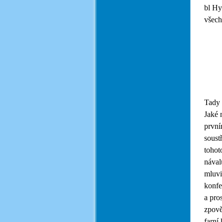
bl Hy
všech
Tady 
Jaké 
první
soust
tohot
nával
mluvi
konfe
a pro
zpově
farní