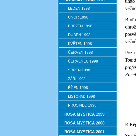
tímto
věčno
LEDEN 1998
ÚNOR 1998
Buď n
BŘEZEN 1998
ohrož
posvě
DUBEN 1998
věčné
KVĚTEN 1998
Pozn
ČERVEN 1998
Tomáš
ČERVENEC 1998
profe
SRPEN 1998
Pacel
ZÁŘÍ 1998
ŘÍJEN 1998
LISTOPAD 1998
PROSINEC 1998
ROSA MYSTICA 1999
ROSA MYSTICA 2000
P. Re
ROSA MYSTICA 2001
Svatý