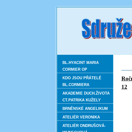
BL.HYACINT MARIA
CORMIER OP
R
KDO JSOU PŘÁTELÉ
BL.CORMIERA
12
AKADEMIE DUCH.ŽIVOTA
CT.PATRIKA KUŽELY
BRNĚNSKÉ ANGELIKUM
ATELIÉR VERONIKA
ATELIÉR ONDRUŠOVÁ-