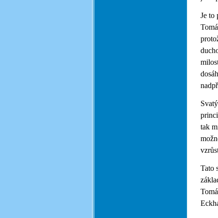
Je to
Tomáš
proto
ducho
milos
dosáh
nadpř
Svatý
princ
tak m
možno
vzrůs
Tato 
zákla
Tomáš
Eckha