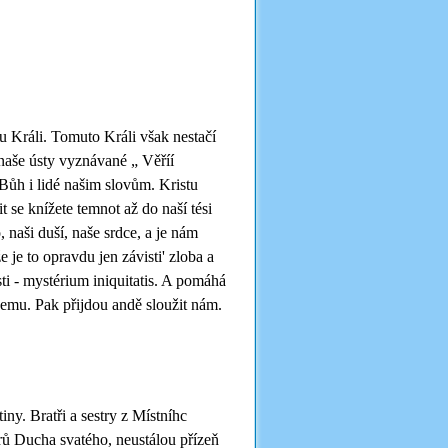
tu Králi. Tomuto Králi však nestačí
 naše ústy vyznávané „ Věříí
t Bůh i lidé našim slovům. Kristu
it se knížete temnot až do naší tési
, naši duší, naše srdce, a je nám
 je to opravdu jen závisti' zloba a
sti - mystérium iniquitatis. A pomáhá
jemu. Pak přijdou andě sloužit nám.
iny. Bratři a sestry z Místníhc
rů Ducha svatého, neustálou přízeň