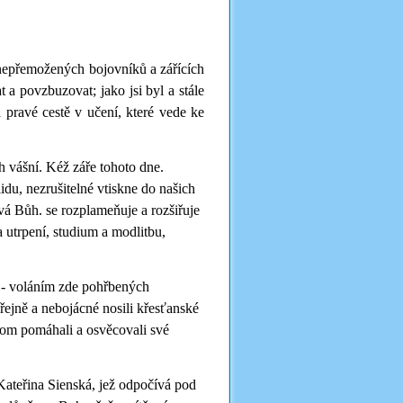
e nepřemožených bojovníků a zářících
 a povzbuzovat; jako jsi byl a stále
a pravé cestě v učení, které vede ke
 vášní. Kéž záře tohoto dne.
idu, nezrušitelné vtiskne do našich
vá Bůh. se rozplameňuje a rozšiřuje
 utrpení, studium a modlitbu,
it - voláním zde pohřbených
ejně a nebojácné nosili křesťanské
hom pomáhali a osvěcovali své
Kateřina Sienská, jež odpočívá pod