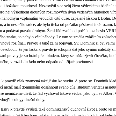
ou i božskou moudrostí. Nezasvětil sice svůj život vědeckému bádání a 
pro něj výsledkem dlouhých rozumových úvah vedených hlubokou vírou 
 náhodným vzplanutím vroucích citů duše, zapálené láskou k Bohu. Do
u, a tu nestačilo srdce, ale bylo třeba od počátku pěstovat také rozum, 
u a podávat pravdu druhým. Že si řád zvolil od počátku za heslo VERIT
ého znaku, to nebylo věcí náhody. I v tom se zračila zvláštním způsobem
synové rozjímali Pravdu a také za ni bojovali. Sv. Dominik si byl velm
osvobodit, že jen láska k pravdě je schopná dát jeho synům náležitý smě
vání pravdy je zachrání před bludem, který se může zjevit člověku, bu
ného, v rozkladu řádu nebo odpadu od přijaté povinnosti.
 k pravdě však znamená také,lásku ke studiu. A proto sv. Dominik kla
í nichž mají dominikáni dosáhnout svého cíle. studium veritatis assid
 se nemůžeme divit, že řád vychoval takové védce, jako byli sv Albert 
ednéjší teology dnešní doby.
o lásky k pravdé vyrůstá také dominikánský duchovní život a proto jej
lativním, řekli bychom založeným na solidních teologických základech.