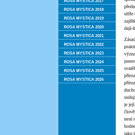
ROSA MYSTICA 2017
předn
ROSA MYSTICA 2018
sféře
ROSA MYSTICA 2019
zajiš
ROSA MYSTICA 2020
dají-
ROSA MYSTICA 2021
Zásad
ROSA MYSTICA 2022
prakt
ROSA MYSTICA 2023
význa
jasno
ROSA MYSTICA 2024
svaté
ROSA MYSTICA 2025
přiro
ROSA MYSTICA 2026
přiro
ducho
usilu
je je
člově
není 
hodno
jako 