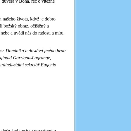
 důvěra v Boha, řeč o vítězné
ch našeho života, když je dobro
i božský obraz, očištěný a
nebe a uvádí nás do radosti a míru
 sv. Dominika a dostává jméno bratr
éginald Garrigou-Lagrange,
ardinál-státní sekretář Eugenio
tní duše, byl mužem prozářeným