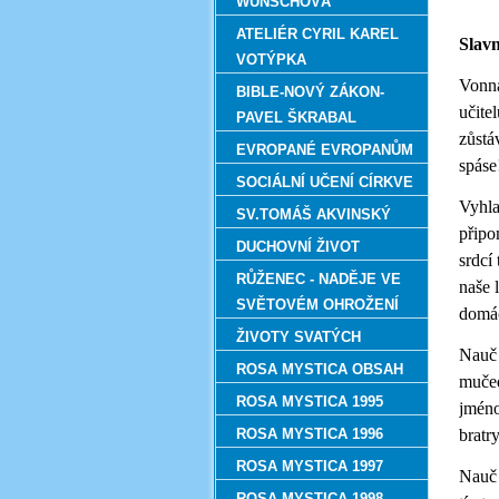
WUNSCHOVÁ
ATELIÉR CYRIL KAREL
Slav
VOTÝPKA
Vonná
BIBLE-NOVÝ ZÁKON-
učite
PAVEL ŠKRABAL
zůstá
EVROPANÉ EVROPANŮM
spáse
SOCIÁLNÍ UČENÍ CÍRKVE
Vyhla
SV.TOMÁŠ AKVINSKÝ
připo
DUCHOVNÍ ŽIVOT
srdcí
RŮŽENEC - NADĚJE VE
naše 
SVĚTOVÉM OHROŽENÍ
domác
ŽIVOTY SVATÝCH
Nauč 
ROSA MYSTICA OBSAH
mučed
ROSA MYSTICA 1995
jméno
ROSA MYSTICA 1996
bratry
ROSA MYSTICA 1997
Nauč 
ROSA MYSTICA 1998