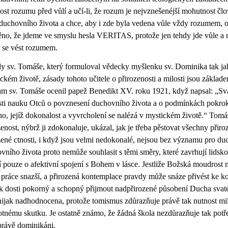
ost rozumu před vůlí a učí-li, že rozum je nejvznešenéjší mohutnost člo
 duchovního života a chce, aby i zde byla vedena vůle vždy rozumem, 
těno, že jdeme ve smyslu hesla VERITAS, protože jen tehdy jde vůle a
li se vést rozumem.
y sv. Tomáše, který formuloval vědecky myšlenku sv. Dominika tak jako
ickém životě, zásady tohoto učitele o přirozenosti a milosti jsou zákl
m sv. Tomáše ocenil papež Benedikt XV. roku 1921, když napsal: „Sv
sti nauku Otců o povznesení duchovního života a o podmínkách pokroku
ho, jejíž dokonalost a vyvrcholení se nalézá v mystickém životě.“ Tomá
zenost, nýbrž ji zdokonaluje, ukázal, jak je třeba pěstovat všechny přiro
zené ctnosti, i když jsou velmi nedokonalé, nejsou bez významu pro 
vního života proto nemůže souhlasit s těmi směry, které zavrhují lidskou
jí pouze o afektivní spojení s Bohem v lásce. Jestliže Božská moudrost
jí práce snazší, a přirozená kontemplace pravdy může snáze přivést ke 
k dosti pokorný a schopný přijmout nadpřirozené působení Ducha svaté
nijak nadhodnocena, protože tomismus zdůrazňuje právě tak nutnost mi
tnému skutku. Je ostatně známo, že žádná škola nezdůrazňuje tak potřebu
právě dominikáni.