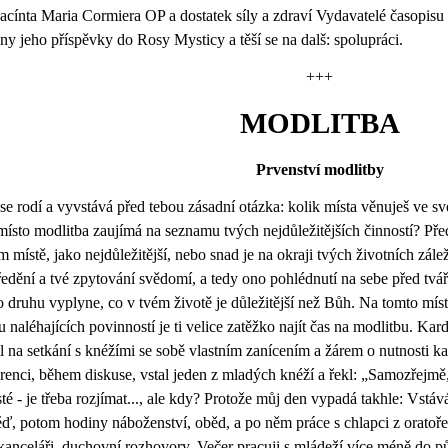
acínta Maria Cormiera OP a dostatek síly a zdraví Vydavatelé časopis
ny jeho příspěvky do Rosy Mysticy a těší se na dalš: spolupráci.
+++
MODLITBA
Prvenství modlitby
se rodí a vyvstává před tebou zásadní otázka: kolik místa věnuješ ve 
místo modlitba zaujímá na seznamu tvých nejdůležitějších činností? Před
m místě, jako nejdůležitější, nebo snad je na okraji tvých životních zále
ředění a tvé zpytování svědomí, a tedy ono pohlédnutí na sebe před tvá
o druhu vyplyne, co v tvém životě je důležitější než Bůh. Na tomto míst
u naléhajících povinností je ti velice zatěžko najít čas na modlitbu. Kar
l na setkání s knéžími se sobě vlastním zanícením a žárem o nutnosti 
renci, během diskuse, vstal jeden z mladých knéží a řekl: „Samozřejmě, 
sté - je třeba rozjímat..., ale kdy? Protože můj den vypadá takhle: Vst
ď, potom hodiny náboženství, oběd, a po něm práce s chlapci z oratoř
 kanceláři, duchovní rozhovory. Večer pracuji s mládeží více méně do pů