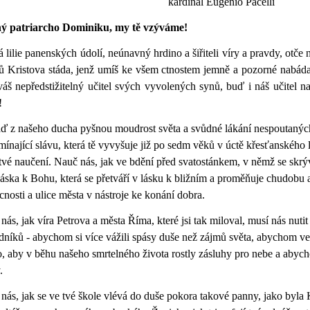
kardinál Eugenio Pacelli
ný patriarcho Dominiku, my tě vzýváme!
 lilie panenských údolí, neúnavný hrdino a šiřiteli víry a pravdy, otč
lů Kristova stáda, jenž umíš ke všem ctnostem jemně a pozorné nabádat
váš nepředstižitelný učitel svých vyvolených synů, buď i náš učitel n
!
ď z našeho ducha pyšnou moudrost světa a svůdné lákání nespoutaných
mínající slávu, která tě vyvyšuje již po sedm věků v úctě křesťanského l
 tvé naučení. Nauč nás, jak ve bdění před svatostánkem, v němž se skrý
láska k Bohu, která se přetváří v lásku k bližním a proměňuje chudobu a
nosti a ulice města v nástroje ke konání dobra.
nás, jak víra Petrova a města Říma, které jsi tak miloval, musí nás nut
níků - abychom si více vážili spásy duše než zájmů světa, abychom veř
, aby v běhu našeho smrtelného života rostly zásluhy pro nebe a abyc
.
nás, jak se ve tvé škole vlévá do duše pokora takové panny, jako byla 