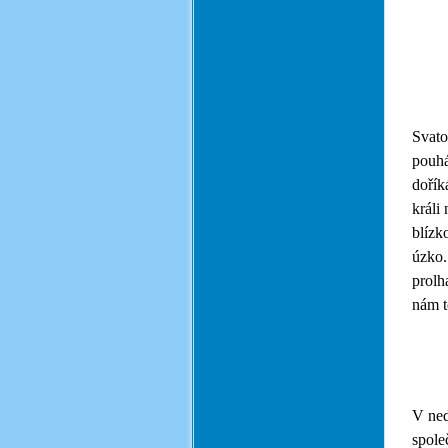
Svato
pouhá
dořík
králi
blízk
úzko.
prolh
nám t
V ned
spole