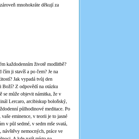
u zároveň mnohokráte děkují za
svém každodenním životě modlitbě?
 čím ji stavíš a po čem? Je na
žitostí? Jak vypadá tvůj den
ři Boží? Z odpovědí na otázku
ě se může objevit námitka, že v
dinál Lercaro, arcibiskup boloňský,
každodenní půlhodinové meditace. Po
vaše eminence, v teorii je to jasné
ávám v půl sedmé, v sedm mše svatá,
e, návštěvy nemocných, práce ve
lnoci. A kde najít místo na