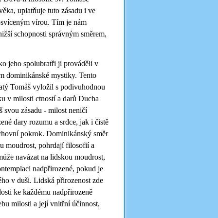
věka, uplatňuje tuto zásadu i ve
osvíceným vírou. Tím je nám
 nižší schopnosti správným směrem,
 jeho spolubratři ji prováděli v
adem dominikánské mystiky. Tento
atý Tomáš vyložil s podivuhodnou
 v milosti ctností a darů Ducha
š svou zásadu - milost neničí
zené dary rozumu a srdce, jak i čistě
duchovní pokrok. Dominikánský směr
 moudrost, pohrdají filosofií a
 může navázat na lidskou moudrost,
kontemplaci nadpřirozené, pokud je
ho v duši. Lidská přirozenost zde
losti ke každému nadpřirozeně
 milosti a její vnitřní účinnost,