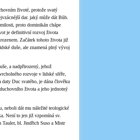
uchovním životé, protože svatý
ejvzácnéjší dar. jaký může dát Bůh.
 milosti, proto dominikán chápe
t je definitivní rozvoj života
irozenem. Začátek tohoto života již
idské duše, ale znamená plný vývoj
duše, a nadpřirozený, jehož
vrcholného rozvoje v lidské sféře,
 a daty Duc svatého, je dána člověku
duchovního života a jeho jednotný
, neboli dát mu náležité teologické
a. Není to jen již vzpomíná sv.
n Tauler, bl. Jindřich Suso a Mistr