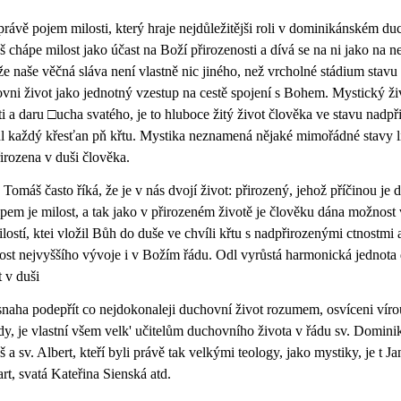
 právě pojem milosti, který hraje nejdůležitějši roli v dominikánském d
 chápe milost jako účast na Boží přirozenosti a dívá se na ni jako na n
že naše věčná sláva není vlastně nic jiného, než vrcholné stádium stavu
vni život jako jednotný vzestup na cestě spojení s Bohem. Mystický živo
ti a daru □ucha svatého, je to hluboce žitý život člověka ve stavu nadpř
l každý křesťan pň křtu. Mystika neznamená nějaké mimořádné stavy l
irozena v duši člověka.
 Tomáš často říká, že je v nás dvojí život: přirozený, jehož příčinou je 
ipem je milost, a tak jako v přirozeném životě je člověku dána možnost 
ilostí, ktei vložil Bůh do duše ve chvíli křtu s nadpřirozenými ctnostmi
st nejvyššího vývoje i v Božím řádu. Odl vyrůstá harmonická jednota 
t v duši
snaha podepřít co nejdokonaleji duchovní život rozumem, osvíceni vírou
dy, je vlastní všem velk' učitelům duchovního života v řádu sv. Dominik
 a sv. Albert, kteří byli právě tak velkými teology, jako mystiky, je t Ja
rt, svatá Kateřina Sienská atd.