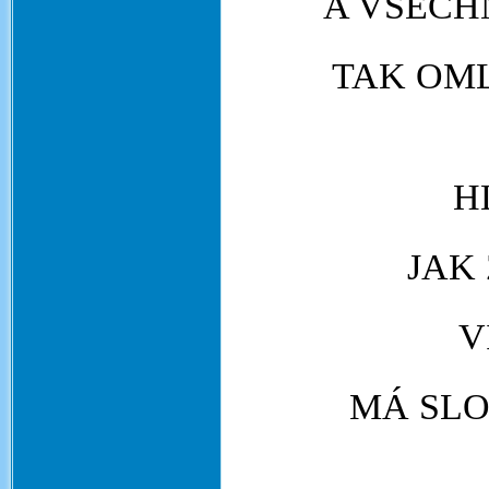
A VŠECH
TAK OML
H
JAK 
V
MÁ SLO