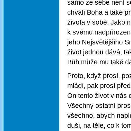
samo ze sebe není s
chválí Boha a také p
života v sobě. Jako 
k svému nadpřirozen
jeho Nejsvětějšího S
život jednou dává, ta
Bůh může mu také dát
Proto, když prosí, p
mládí, pak prosí před
On tento život v nás 
Všechny ostatní pros
všechno, abych naplno
duši, na těle, co k t