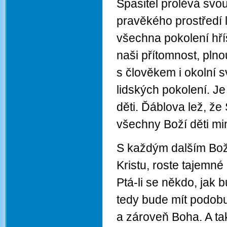
Spasitel prolévá svou
pravěkého prostředí l
všechna pokolení hří
naši přítomnost, plno
s člověkem i okolní s
lidských pokolení. Je
děti. Ďáblova lež, že
všechny Boží děti min
S každým dalším Boží
Kristu, roste tajemn
Ptá-li se někdo, jak
tedy bude mít podobu
a zároveň Boha. A ta