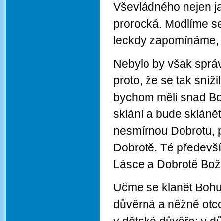
Vševládného nejen ja
prorocká. Modlíme se
leckdy zapomínáme, ž
Nebylo by však sprá
proto, že se tak sníž
bychom měli snad Boha
sklání a bude skláně
nesmírnou Dobrotu, pr
Dobrotě. Té předevší
Lásce a Dobrotě Bož
Učme se klanět Bohu t
důvěrná a něžně otco