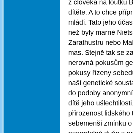
z člověka na loutku 
dítěte. A to chce př
mládí. Tato jeho účast
než byly marné Nie
Zarathustru nebo Ma
mas. Stejně tak se za
nerovná pokusům gene
pokusy řízeny sebedů
naší genetické sousta
do podoby anonymníh
dítě jeho ušlechtilos
přirozenost lidského
sebemenší zmínku o 