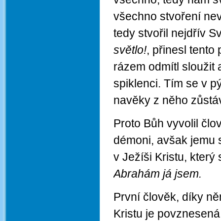
všechno stvoření nev
tedy stvořil nejdřív
světlo!
, přinesl tento
rázem odmítl sloužit
spiklenci. Tím se v p
navěky z něho zůstáv
Proto Bůh vyvolil čl
démoni, avšak jemu s
v Ježíši Kristu, který
Abrahám já jsem.
První člověk, díky ně
Kristu je povznesená