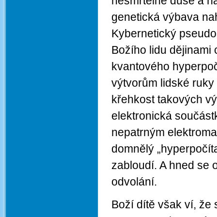
nesmrtelné duše a na
genetická výbava nah
Kybernetický pseudos
Božího lidu dějinami 
kvantového hyperpočí
výtvorům lidské ruky 
křehkost takových výtv
elektronická součást
nepatrným elektroma
domnělý „hyperpočíta
zabloudí. A hned se o
odvolání.
Boží dítě však ví, že 