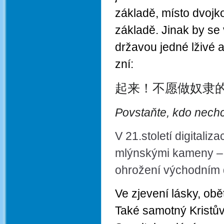
základě, místo dvoj
základě. Jinak by se
državou jedné lživé 
zní:
起来！不愿做奴隶
Povstaňte, kdo nechce
V 21.století digitaliz
mlýnskými kameny – 
ohrožení východním 
Ve zjevení lásky, obě
Také samotný Kristův