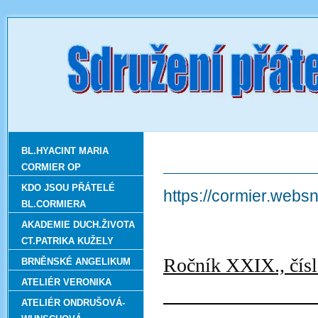
BL.HYACINT MARIA
CORMIER OP
KDO JSOU PŘÁTELÉ
https://cormier.web
BL.CORMIERA
AKADEMIE DUCH.ŽIVOTA
CT.PATRIKA KUŽELY
Ročník 
BRNĚNSKÉ ANGELIKUM
ATELIÉR VERONIKA
říje
ATELIÉR ONDRUŠOVÁ-