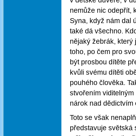
v dětské důvěře; v d
nemůže nic odepřít, 
Syna, když nám dal ú
také dá všechno. Kdo 
nějaký žebrák, který
toho, po čem pro sv
být prosbou dítěte p
kvůli svému dítěti ob
pouhého člověka. Tak
stvořením viditelným 
nárok nad dědictvím 
Toto se však nenaplň
představuje světská 