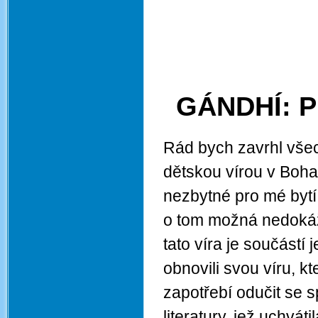
GÁNDHÍ: P
Rád bych zavrhl vše
dětskou vírou v Boha.
nezbytné pro mé bytí s
o tom možná nedokáží 
tato víra je součástí
obnovili svou víru, kt
zapotřebí odučit se s
literatury, jež uchvát