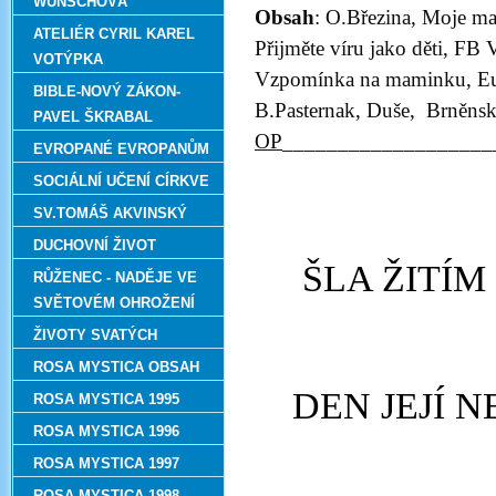
WUNSCHOVÁ
Obsah
: O.Březina, Moje m
ATELIÉR CYRIL KAREL
Přijměte víru jako děti, F
VOTÝPKA
Vzpomínka na maminku, Euch
BIBLE-NOVÝ ZÁKON-
B.Pasternak, Duše, Brněns
PAVEL ŠKRABAL
OP
___________________
EVROPANÉ EVROPANŮM
SOCIÁLNÍ UČENÍ CÍRKVE
SV.TOMÁŠ AKVINSKÝ
DUCHOVNÍ ŽIVOT
ŠLA ŽITÍM
RŮŽENEC - NADĚJE VE
SVĚTOVÉM OHROŽENÍ
ŽIVOTY SVATÝCH
ROSA MYSTICA OBSAH
DEN JEJÍ 
ROSA MYSTICA 1995
ROSA MYSTICA 1996
ROSA MYSTICA 1997
ROSA MYSTICA 1998