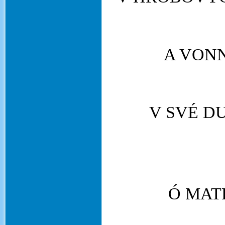
A VONN
V SVÉ D
Ó MAT