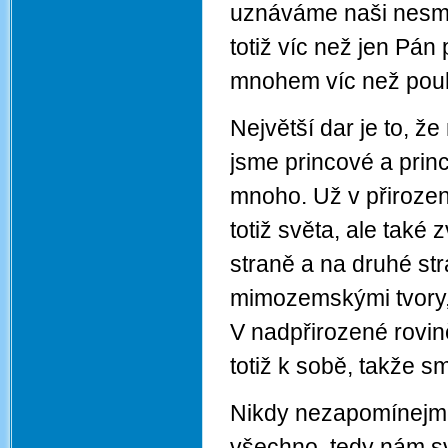
uznáváme naši nesmír
totiž víc než jen Pá
mnohem víc než pouhé
Největší dar je to, že
jsme princové a prin
mnoho. Už v přirozené
totiž světa, ale také
straně a na druhé str
mimozemskými tvory, 
V nadpřirozené rovin
totiž k sobě, takže s
Nikdy nezapomínejme
všechno, tedy nám svě