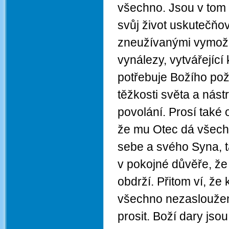
všechno. Jsou v tom o
svůj život uskutečňo
zneužívanými vymože
vynálezy, vytvářející
potřebuje Božího po
těžkosti světa a nás
povolání. Prosí také 
že mu Otec dá všech
sebe a svého Syna, t
v pokojné důvěře, že
obdrží. Přitom ví, že
všechno nezasloužené
prosit. Boží dary jso