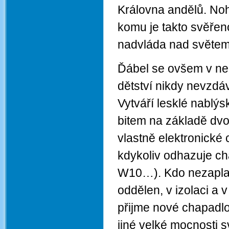
Královna andělů. Noho
komu je takto svěřeno
nadvláda nad světem i
Ďábel se ovšem v nen
dětství nikdy nevzdává
Vytváří lesklé nablýs
bitem na základě dvo
vlastně elektronické
kdykoliv odhazuje ch
W10…). Kdo nezaplat
oddělen, v izolaci a 
přijme nové chapadlo
jiné velké mocnosti s