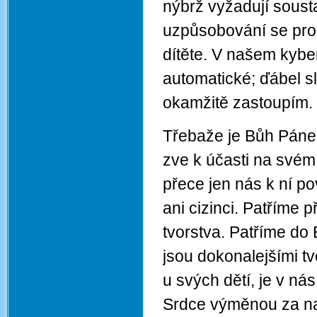
nýbrž vyžadují sousta
uzpůsobování se pro 
dítěte. V našem kyb
automatické; ďábel sl
okamžitě zastoupím.
Třebaže je Bůh Páne
zve k účasti na svém
přece jen nás k ní p
ani cizinci. Patříme 
tvorstva. Patříme do 
jsou dokonalejšími tv
u svých dětí, je v n
Srdce výměnou za naš