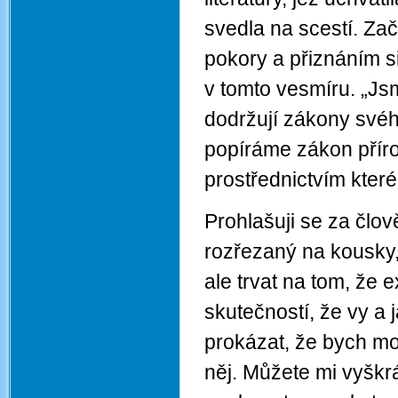
svedla na scestí. Za
pokory a přiznáním s
v tomto vesmíru. „Js
dodržují zákony svéh
popíráme zákon přír
prostřednictvím které
Prohlašuji se za člov
rozřezaný na kousky, 
ale trvat na tom, že e
skutečností, že vy a 
prokázat, že bych moh
něj. Můžete mi vyškr