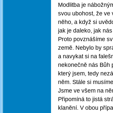
Modlitba je nábožný
svou ubohost, že ve
něho, a když si uvě
jak je daleko, jak ná
Proto povznášíme sv
země. Nebylo by sprá
a navykat si na faleš
nekonečně nás Bůh p
který jsem, tedy nezá
něm. Stále si musíme
Jsme ve všem na něm
Připomíná to jistá st
klanění. V obou přípa