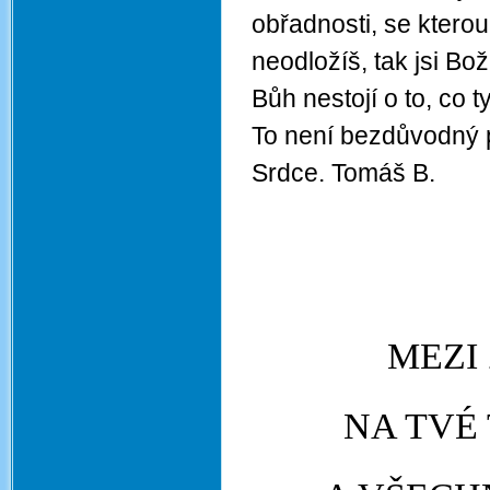
obřadnosti, se kterou
neodložíš, tak jsi Bo
Bůh nestojí o to, co 
To není bezdůvodný p
Srdce. Tomáš B.
MEZI 
NA TVÉ