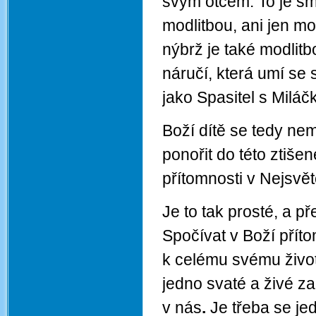
svým otcem. To je smy
modlitbou, ani jen mo
nýbrž je také modlit
náručí, která umí se
jako Spasitel s Milá
Boží dítě se tedy n
ponořit do této ztiše
přítomnosti v Nejsvě
Je to tak prosté, a p
Spočívat v Boží příto
k celému svému život
jedno svaté a živé z
v nás
.
Je třeba se je