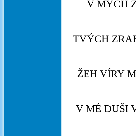
V MÝCH Ž
TVÝCH ZRA
ŽEH VÍRY M
V MÉ DUŠI 