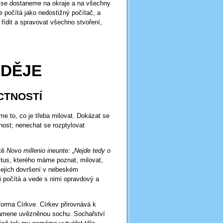
u se dostaneme na okraje a na všechny
 počítá jako nedostižný počítač, a
řídit a spravovat všechno stvoření,
DĚJE
CTNOSTÍ
me to, co je třeba milovat. Dokázat se
čnost; nenechat se rozptylovat
stě
Novo millenio ineunte:
„Nejde tedy o
tus, kterého máme poznat, milovat,
 jejich dovršení v nebeském
i počítá a vede s nimi opravdový a
forma Církve. Církev přirovnává k
kamene uvězněnou sochu. Sochařství