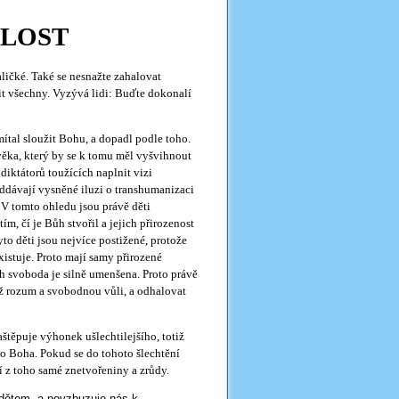
LOST
maličké. Také se nesnažte zahalovat
it všechny. Vyzývá lidi: Buďte dokonalí
mítal sloužit Bohu, a dopadl podle toho.
ěka, který by se k tomu měl vyšvihnout
 diktátorů toužících naplnit vizi
ddávají vysněné iluzi o transhumanizaci
 V tomto ohledu jsou právě děti
ím, čí je Bůh stvořil a jejich přirozenost
to děti jsou nejvíce postižené, protože
xistuje. Proto mají samy přirozené
h svoboda je silně umenšena. Proto právě
iž rozum a svobodnou vůli, a odhalovat
aštěpuje výhonek ušlechtilejšího, totiž
o Boha. Pokud se do tohoto šlechtění
í z toho samé znetvořeniny a zrůdy.
 dětem, a povzbuzuje nás k