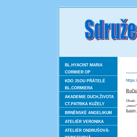
BL.HYACINT MARIA
CORMIER OP
https
KDO JSOU PŘÁTELÉ
BL.CORMIERA
R
AKADEMIE DUCH.ŽIVOTA
Obsah: 
CT.PATRIKA KUŽELY
„ismus
Kužely
BRNĚNSKÉ ANGELIKUM
ATELIÉR VERONIKA
ATELIÉR ONDRUŠOVÁ-