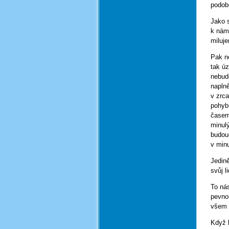
podobě
Jako s
k nám
miluje
Pak n
tak ú
nebud
napln
v zrca
pohyb
časem
minul
budou
v minu
Jedině
svůj l
To ná
pevno
všem o
Když 