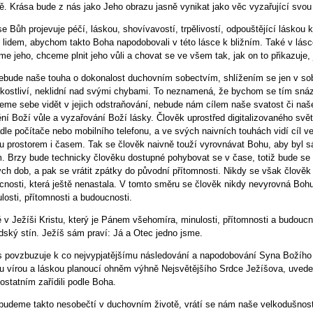
. Krása bude z nás jako Jeho obrazu jasně vynikat jako věc vyzařující svou
e Bůh projevuje péčí, láskou, shovívavostí, trpělivostí, odpouštějící láskou
 lidem, abychom takto Boha napodobovali v této lásce k bližním. Také v lás
me jeho, chceme plnit jeho vůli a chovat se ve všem tak, jak on to přikazuje
ebude naše touha o dokonalost duchovním sobectvím, shlížením se jen v so
zkostliví, neklidní nad svými chybami. To neznamená, že bychom se tím snáz
eme sebe vidět v jejich odstraňování, nebude nám cílem naše svatost či naš
ění Boží vůle a vyzařování Boží lásky. Člověk uprostřed digitalizovaného sv
dle počítače nebo mobilního telefonu, a ve svých naivních touhách vidí cíl 
u prostorem i časem. Tak se člověk naivně touží vyrovnávat Bohu, aby byl 
. Brzy bude technicky člověku dostupné pohybovat se v čase, totiž bude se 
ých dob, a pak se vrátit zpátky do původní přítomnosti. Nikdy se však člov
cnosti, která ještě nenastala. V tomto směru se člověk nikdy nevyrovná Bohu
losti, přítomnosti a budoucnosti.
 v Ježíši Kristu, který je Pánem všehomíra, minulosti, přítomnosti a budoucn
idský stín. Ježíš sám praví: Já a Otec jedno jsme.
s povzbuzuje k co nejvypjatějšímu následování a napodobování Syna Božího
u vírou a láskou planoucí ohněm výhně Nejsvětějšího Srdce Ježíšova, uved
statním zařídili podle Boha.
budeme takto nesobečtí v duchovním životě, vrátí se nám naše velkodušn