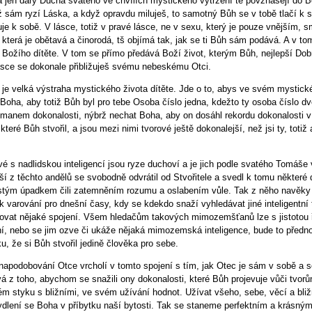
 jen dary Ducha svatého ve chvílích mystického vytržení tě povznášejí do Bo
iž sám ryzí Láska, a když opravdu miluješ, to samotný Bůh se v tobě tlačí k
uje k sobě. V lásce, totiž v pravé lásce, ne v sexu, který je pouze vnějším
 která je obětavá a činorodá, tš objímá tak, jak se ti Bůh sám podává. A v to
 Božího dítěte. V tom se přímo předává Boží život, kterým Bůh, nejlepší Dob
lásce se dokonale přibližuješ svému nebeskému Otci.
 je velká výstraha mystického života dítěte. Jde o to, abys ve svém mystic
Boha, aby totiž Bůh byl pro tebe Osoba číslo jedna, kdežto ty osoba číslo d
dmanem dokonalosti, nýbrž nechat Boha, aby on dosáhl rekordu dokonalosti 
 které Bůh stvořil, a jsou mezi nimi tvorové ještě dokonalejší, než jsi ty, totiž
é s nadlidskou inteligencí jsou ryze duchoví a je jich podle svatého Tomáše
ší z těchto andělů se svobodně odvrátil od Stvořitele a svedl k tomu některé
stým úpadkem čili zatemněním rozumu a oslabením vůle. Tak z něho navěky 
k varování pro dnešní časy, kdy se kdekdo snaží vyhledávat jiné inteligentní t
ovat nějaké spojení. Všem hledačům takových mimozemšťanů lze s jistotou 
í, nebo se jim ozve či ukáže nějaká mimozemská inteligence, bude to přednos
u, že si Bůh stvořil jedině člověka pro sebe.
napodobování Otce vrcholí v tomto spojení s tím, jak Otec je sám v sobě a 
á z toho, abychom se snažili ony dokonalosti, které Bůh projevuje vůči tvor
m styku s bližními, ve svém užívání hodnot. Užívat všeho, sebe, věcí a bližn
ydlení se Boha v příbytku naší bytosti. Tak se staneme perfektním a krásn