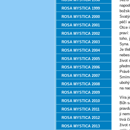
napod
ROSA MYSTICA 1999
božsk
Svatým
ROSA MYSTICA 2000
péčí 
ROSA MYSTICA 2001
Otce i
praví
ROSA MYSTICA 2002
toho, 
ROSA MYSTICA 2003
Syna.
Je tře
ROSA MYSTICA 2004
nebes
ROSA MYSTICA 2005
život 
předm
ROSA MYSTICA 2006
Právě 
ROSA MYSTICA 2007
Smíme
ubohým
ROSA MYSTICA 2008
na na
ROSA MYSTICA 2009
Víra 
ROSA MYSTICA 2010
Bůh s
pravd
ROSA MYSTICA 2011
ji ne
ROSA MYSTICA 2012
trvá č
život 
ROSA MYSTICA 2013