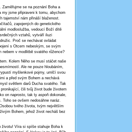
vce. Zaměřujme se na poznání Boha a
 a my jsme připraveni k tomu, abychom
ch tajemství nám přináší blaženost.
očítačů, zapojených do genetického
tální modloslužba, vedoucí Boží dítě
rdečných vztahů, vytváří iluzi
družic. Proč se nechávat ovládat
spojení s Otcem nebeským, se svým
m nebem v modlitbě svatého růžence?
votem. Kolem Něho se musí stáčet naše
esmírností. Ale ne pouze hloubáním,
a vypustí myšlenkové pojmy, umlčí svou
 nimi a před svým Bohem a nechává
 mysl světlem darů Ducha svatého. Tak
onikající, čili tvůj život bude životem
o on naprosto, tak ty aspoň dokonale,
eš. Toho se ovšem nedosáhne naráz.
 Osobou tvého života, tvým největším
e živým Bohem, jehož život necháš bez
 životu! Víra si spíše stahuje Boha k