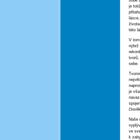
sobě a
je tot
přitah
lásce,
života
této 
V tom
nýbrž 
rekor
tvorů,
sebe.
Tvorov
největ
napro
je vša
navaz
spojen
člověk
Naše 
vyplýv
ve své
k zab