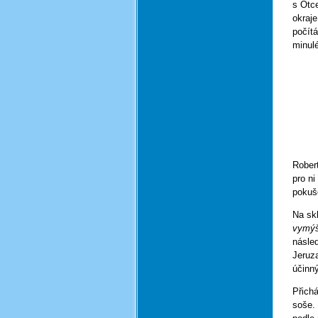
s Otc
okraj
počítá
minul
Robert
pro ni
pokuše
Na skl
vymýš
násled
Jeruza
účinný
Přichá
soše.