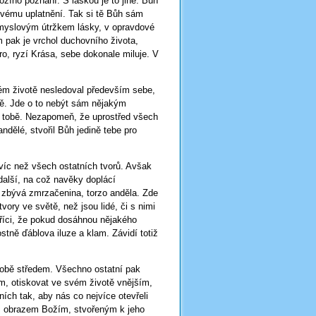
žího poznání. S láskou je to jiné. Bůh
 svému uplatnění. Tak si tě Bůh sám
, smyslovým útržkem lásky, v opravdové
m pak je vrchol duchovního života,
ro, ryzí Krása, sebe dokonale miluje. V
kém životě nesledoval především sebe,
vě. Jde o to nebýt sám nějakým
v tobě. Nezapomeň, že uprostřed všech
 andělé, stvořil Bůh jedině tebe pro
 víc než všech ostatních tvorů. Avšak
 další, na což navěky doplácí
zbývá zmrzačenina, torzo anděla. Zde
vory ve světě, než jsou lidé, či s nimi
říci, že pokud dosáhnou nějakého
tně ďáblova iluze a klam. Závidí totiž
sobě středem. Všechno ostatní pak
ům, otiskovat ve svém životě vnějším,
ích tak, aby nás co nejvíce otevřeli
ým obrazem Božím, stvořeným k jeho