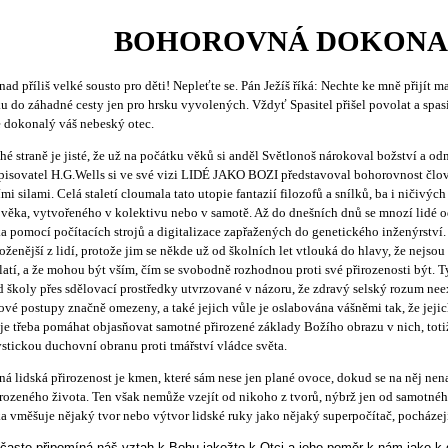
BOHOROVNÁ DOKONA
snad příliš velké sousto pro děti! Nepleťte se. Pán Ježíš říká: Nechte ke mně přijít 
u do záhadné cesty jen pro hrsku vyvolených. Vždyť Spasitel přišel povolat a spas
e dokonalý váš nebeský otec.
hé straně je jisté, že už na počátku věků si anděl Světlonoš nárokoval božství a od
pisovatel H.G.Wells si ve své vizi LIDÉ JAKO BOZI představoval bohorovnost člov
ími silami. Celá staletí cloumala tato utopie fantazií filozofů a snílků, ba i ničivých
věka, vytvořeného v kolektivu nebo v samotě. Až do dnešních dnů se mnozí lidé o
a pomocí počítacích strojů a digitalizace zapřažených do genetického inženýrství.
oženější z lidí, protože jim se někde už od školních let vtlouká do hlavy, že nejsou t
latí, a že mohou být vším, čím se svobodně rozhodnou proti své přirozenosti být. Ty
d školy přes sdělovací prostředky utvrzované v názoru, že zdravý selský rozum nee
vé postupy značně omezeny, a také jejich vůle je oslabována vášněmi tak, že jejic
je třeba pomáhat objasňovat samotné přirozené základy Božího obrazu v nich, tot
stickou duchovní obranu proti tmářství vládce světa.
ná lidská přirozenost je kmen, které sám nese jen plané ovoce, dokud se na něj nen
rozeného života. Ten však nemůže vzejít od nikoho z tvorů, nýbrž jen od samotnéh
a vměšuje nějaký tvor nebo výtvor lidské ruky jako nějaký superpočítač, pocházej
 často připomíná náš vztah k Bohu jakožto k Otci a jeho poměr k nám jako k