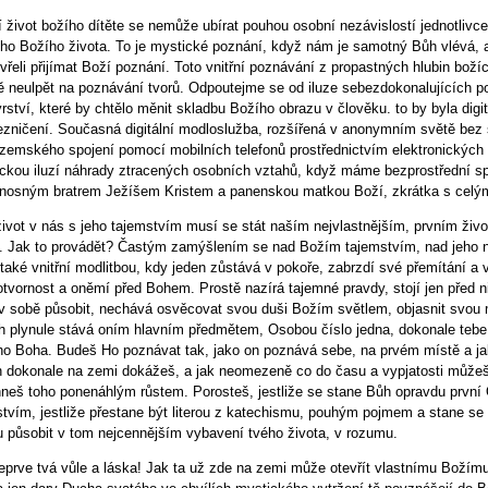
í život božího dítěte se nemůže ubírat pouhou osobní nezávislostí jednotli
ního Božího života. To je mystické poznání, když nám je samotný Bůh vlévá,
vřeli přijímat Boží poznání. Toto vnitřní poznávání z propastných hlubin boží
ě neulpět na poznávání tvorů. Odpoutejme se od iluze sebezdokonalujících p
rství, které by chtělo měnit skladbu Božího obrazu v člověku. to by byla digi
ezničení. Současná digitální modloslužba, rozšířená v anonymním světě bez s
zemského spojení pomocí mobilních telefonů prostřednictvím elektronických 
ickou iluzí náhrady ztracených osobních vztahů, když máme bezprostřední 
nosným bratrem Ježíšem Kristem a panenskou matkou Boží, zkrátka s celý
život v nás s jeho tajemstvím musí se stát naším nejvlastnějším, prvním ži
. Jak to provádět? Častým zamýšlením se nad Božím tajemstvím, nad jeho n
také vnitřní modlitbou, kdy jeden zůstává v pokoře, zabrzdí své přemítání 
otvornost a oněmí před Bohem. Prostě nazírá tajemné pravdy, stojí jen před
v sobě působit, nechává osvěcovat svou duši Božím světlem, objasnit svou
 plynule stává oním hlavním předmětem, Osobou číslo jedna, dokonale tebe pr
o Boha. Budeš Ho poznávat tak, jako on poznává sebe, na prvém místě a jak
en dokonale na zemi dokážeš, a jak neomezeně co do času a vypjatosti můž
neš toho ponenáhlým růstem. Porosteš, jestliže se stane Bůh opravdu první
stvím, jestliže přestane být literou z katechismu, pouhým pojmem a stane s
u působit v tom nejcennějším vybavení tvého života, v rozumu.
eprve tvá vůle a láska! Jak ta už zde na zemi může otevřít vlastnímu Božímu