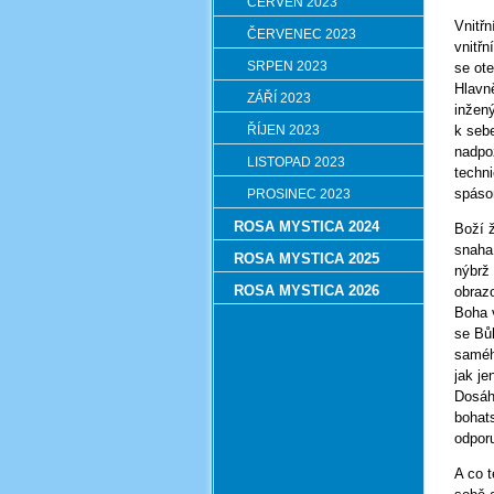
ČERVEN 2023
Vnitřn
ČERVENEC 2023
vnitř
SRPEN 2023
se ote
Hlavn
ZÁŘÍ 2023
inžený
ŘÍJEN 2023
k seb
nadpo
LISTOPAD 2023
techn
spáso
PROSINEC 2023
ROSA MYSTICA 2024
Boží 
snaha
ROSA MYSTICA 2025
nýbrž 
ROSA MYSTICA 2026
obraz
Boha 
se Bůh
saméh
jak j
Dosáh
bohat
odpor
A co t