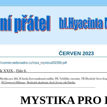
ČERVEN 2023
://cormier.websnadno.cz/rosa_mystica202306.pdf
očník XXIX., číslo 6. 
Mystika pro děti, R.Sarah,Znovunalezená naděje, FB, Vyhlídky euroazie, TB Mystický život dos
“,
M.Ungerová Růženec, Brněnská akademie duch.života ctih.Patrika
___________________________________________________________________
MYSTIKA PRO 