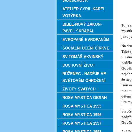
WUNSCHOVÁ
ATELIÉR CYRIL KAREL
VOTÝPKA
BIBLE-NOVÝ ZÁKON-
To je 
mystik
PAVEL ŠKRABAL
jako j
EVROPANÉ EVROPANŮM
Na dru
SOCIÁLNÍ UČENÍ CÍRKVE
Také s
SV.TOMÁŠ AKVINSKÝ
vlastn
nadčlo
DUCHOVNÍ ŽIVOT
člověk
RŮŽENEC - NADĚJE VE
nejohr
že nep
SVĚTOVÉM OHROŽENÍ
jsou o
ŽIVOTY SVATÝCH
rozumo
dětem 
ROSA MYSTICA OBSAH
jim my
ROSA MYSTICA 1995
Stvoře
ROSA MYSTICA 1996
nadpři
člověk
ROSA MYSTICA 1997
ROSA MYSTICA 1998
Ježíš