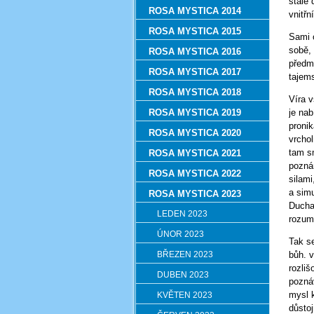
stále
ROSA MYSTICA 2014
vnitřn
ROSA MYSTICA 2015
Sami 
sobě,
ROSA MYSTICA 2016
předmě
ROSA MYSTICA 2017
tajems
ROSA MYSTICA 2018
Víra v
ROSA MYSTICA 2019
je nab
proni
ROSA MYSTICA 2020
vrcho
tam s
ROSA MYSTICA 2021
pozná
ROSA MYSTICA 2022
silam
a sim
ROSA MYSTICA 2023
Ducha
LEDEN 2023
rozum
ÚNOR 2023
Tak s
BŘEZEN 2023
bůh. 
rozliš
DUBEN 2023
pozná
mysl 
KVĚTEN 2023
důstoj