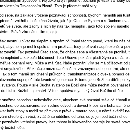
 dokonalejším způsobem. Nejdokonalejší předmět poznání je však samotný Bůh
ím vlastním Trojosobním životě. Toto je předmět naší víry.
od sebe, na základě vrozené poznávací schopnosti, bychom nemohli ani tušit
 předmět vnitřního božského života, jak žije Otec se Synem a s Duchem sv
tů ve světě, ale žádný z nich by nás tak nenaplnil, jako toto spojení naše
tvím. Právě víra nás s tím spojuje.
šak nesmí ulpívat na slepém a trpném přijímání těchto pravd, které by nás n
ízí, abychom je mohli spolu s ním prožívat, tedy prožívat nadpřirozeně, a 
kat zevnitř. Tak poznává Otec sebe, že chápe sebe a všestranně se proniká,
lné naplnění a zakouší blaženost. Toto Otcovo poznání plodí Syna a u nás p
měřuje poznání víry. Může a má růst. Naše poznání víry se má očišťovat o
ní smyslového. Překračuje meze dané našimi vrozenými schopnostmi, ale ne
i, jak o tom marně sní dnešní průkopníci transhumanizace člověka pomocí ge
ulovaného superpočítači kvantové generace. K tomu jsou Božímu dítěti posk
 svatého. Pouze v síle Ducha svatého se Boží dítě může nechat povznášet 
 do hlubin Božích tajemství. V tom spočívá mystický život Božího dítěte.
e snažme napodobit nebeského otce, abychom své poznání stále očišťovali od
všechno, co poznáváme, se hleďme odvodit a dovést k poznání boha samého
ovat boží stopy a mohli se přimknout právě k tomuto bohu, o němž svědčí ty
vání stvořených věcí, zvláště se oddělme od toho, co je jen pod boží nohou.
k poznávání vrcholné pravdy. bez tohoto kultivovaného postoje ke svaté pra
ný božích dětí.