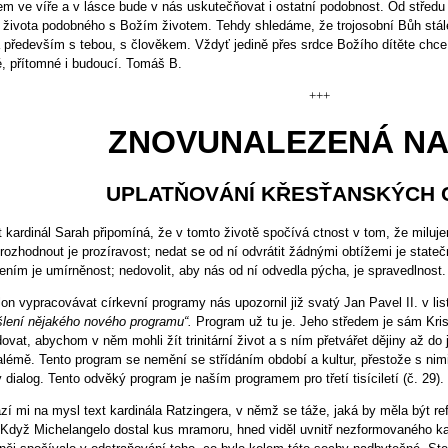
em ve víře a v lásce bude v nás uskutečňovat i ostatní podobnost. Od střed
e života podobného s Božím životem. Tehdy shledáme, že trojosobní Bůh stále
 především s tebou, s člověkem. Vždyť jedině přes srdce Božího dítěte chce 
é, přítomné i budoucí. Tomáš B.
+++
ZNOVUNALEZENÁ NA
UPLATŇOVÁNÍ KŘESŤANSKÝCH 
 kardinál Sarah připomíná, že v tomto životě spočívá ctnost v tom, že miluje
 rozhodnout je prozíravost; nedat se od ní odvrátit žádnými obtížemi je state
ním je umírněnost; nedovolit, aby nás od ní odvedla pýcha, je spravedlnost.
on vypracovávat církevní programy nás upozornil již svatý Jan Pavel II. v li
lení nějakého nového programu“.
Program už tu je. Jeho středem je sám Kris
ovat, abychom v něm mohli žít trinitární život a s ním přetvářet dějiny až do
lémě. Tento program se nemění se střídáním období a kultur, přestože s nim
 dialog. Tento odvěký program je naším programem pro třetí tisíciletí (č. 29).
zí mi na mysl text kardinála Ratzingera, v němž se táže, jaká by měla být re
 Když Michelangelo dostal kus mramoru, hned viděl uvnitř nezformovaného 