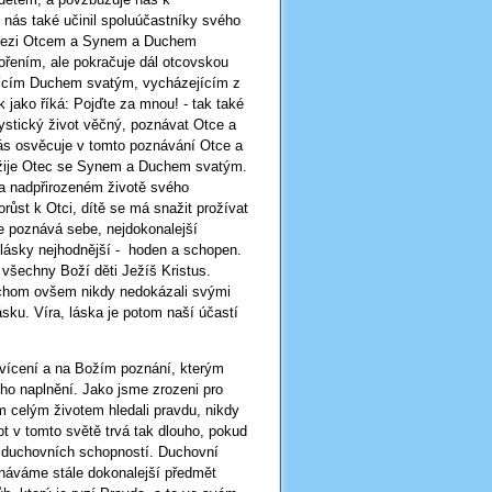
 nás také učinil spoluúčastníky svého
e mezi Otcem a Synem a Duchem
vořením, ale pokračuje dál otcovskou
cujícím Duchem svatým, vycházejícím z
k jako říká: Pojďte za mnou! - tak také
ystický život věčný, poznávat Otce a
nás osvěcuje v tomto poznávání Otce a
 žije Otec se Synem a Duchem svatým.
 na nadpřirozeném životě svého
st k Otci, dítě se má snažit prožívat
že poznává sebe, nejdokonalejší
lásky nejhodnější - hoden a schopen.
 všechny Boží děti Ježíš Kristus.
ychom ovšem nikdy nedokázali svými
sku. Víra, láska je potom naší účastí
svícení a na Božím poznání, kterým
o naplnění. Jako jsme zrozeni pro
m celým životem hledali pravdu, nikdy
t v tomto světě trvá tak dlouho, pokud
ch duchovních schopností. Duchovní
znáváme stále dokonalejší předmět