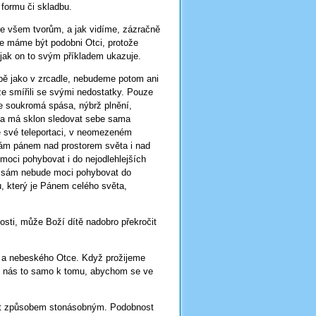
 formu či skladbu.
 ke všem tvorům, a jak vidíme, zázračně
ce máme být podobni Otci, protože
, jak on to svým příkladem ukazuje.
bě jako v zrcadle, nebudeme potom ani
e smířili se svými nedostatky. Pouze
e soukromá spása, nýbrž plnění,
ěta má sklon sledovat sebe sama
ve své teleportaci, v neomezeném
sám pánem nad prostorem světa i nad
moci pohybovat i do nejodlehlejších
ěk sám nebude moci pohybovat do
, který je Pánem celého světa,
osti, může Boží dítě nadobro překročit
 a nebeského Otce. Když prožijeme
e nás to samo k tomu, abychom se ve
ost způsobem stonásobným. Podobnost