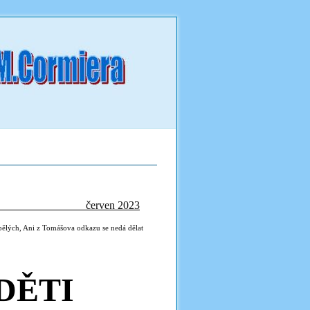
červen 2023
pělých, Ani z Tomášova odkazu se nedá dělat
DĚTI