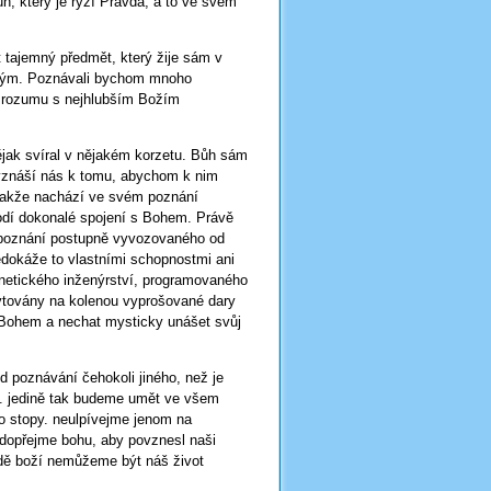
, který je ryzí Pravda, a to ve svém
 tajemný předmět, který žije sám v
atým. Poznávali bychom mnoho
ho rozumu s nejhlubším Božím
ějak svíral v nějakém korzetu. Bůh sám
povznáší nás k tomu, abychom k nim
 takže nachází ve svém poznání
lodí dokonalé spojení s Bohem. Právě
d poznání postupně vyvozovaného od
dokáže to vlastními schopnostmi ani
netického inženýrství, programovaného
ytovány na kolenou vyprošované dary
Bohem a nechat mysticky unášet svůj
 poznávání čehokoli jiného, než je
. jedině tak budeme umět ve všem
to stopy. neulpívejme jenom na
 dopřejme bohu, aby povznesl naši
vdě boží nemůžeme být náš život