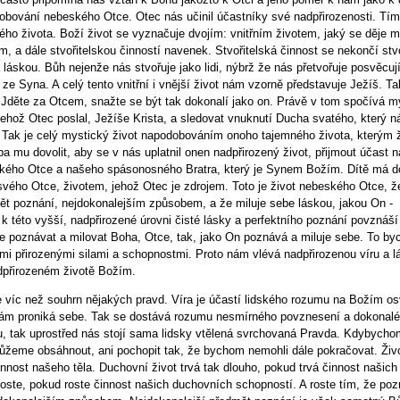
obování nebeského Otce. Otec nás učinil účastníky své nadpřirozenosti. Tím
ého života. Boží život se vyznačuje dvojím: vnitřním životem, jaký se děj
, a dále stvořitelskou činností navenek. Stvořitelská činnost se nekončí st
a láskou. Bůh nejenže nás stvořuje jako lidi, nýbrž že nás přetvořuje posvě
 ze Syna. A celý tento vnitřní i vnější život nám vzorně představuje Ježíš. Ta
: Jděte za Otcem, snažte se být tak dokonalí jako on. Právě v tom spočívá m
jehož Otec poslal, Ježíše Krista, a sledovat vnuknutí Ducha svatého, který 
 Tak je celý mystický život napodobováním onoho tajemného života, kterým
ba mu dovolit, aby se v nás uplatnil onen nadpřirozený život, přijmout účast
kého Otce a našeho spásonosného Bratra, který je Synem Božím. Dítě má dorů
svého Otce, životem, jehož Otec je zdrojem. Toto je život nebeského Otce, 
ět poznání, nejdokonalejším způsobem, a že miluje sebe láskou, jakou On - 
k této vyšší, nadpřirozené úrovni čisté lásky a perfektního poznání povznáší
 poznávat a milovat Boha, Otce, tak, jako On poznává a miluje sebe. To b
i přirozenými silami a schopnostmi. Proto nám vlévá nadpřirozenou víru a lá
dpřirozeném životě Božím.
je víc než souhrn nějakých pravd. Víra je účastí lidského rozumu na Božím o
ám proniká sebe. Tak se dostává rozumu nesmírného povznesení a dokonaléh
u, tak uprostřed nás stojí sama lidsky vtělená svrchovaná Pravda. Kdybycho
můžeme obsáhnout, ani pochopit tak, že bychom nemohli dále pokračovat. Živo
innost našeho těla. Duchovní život trvá tak dlouho, pokud trvá činnost naši
roste, pokud roste činnost našich duchovních schopností. A roste tím, že po