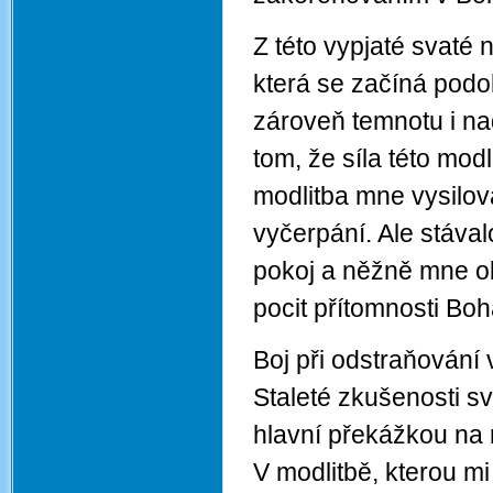
Z této vypjaté svaté 
která se začíná pod
zároveň temnotu i n
tom, že síla této mo
modlitba mne vysilo
vyčerpání. Ale stáva
pokoj a něžně mne obj
pocit přítomnosti Boh
Boj při odstraňování v
Staleté zkušenosti sv
hlavní překážkou na 
V modlitbě, kterou mi