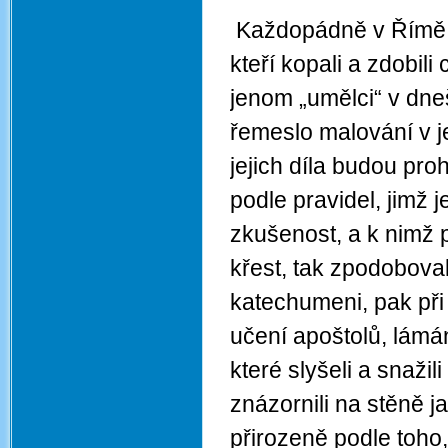
Každopádně v Římě ne
kteří kopali a zdobil
jenom „umělci“ v dne
řemeslo malování v je
jejich díla budou pro
podle pravidel, jimž j
zkušenost, a k nimž př
křest, tak zpodoboval
katechumeni, pak při
učení apoštolů, lámá
které slyšeli a snažil
znázornili na stěně j
přirozeně podle toho,