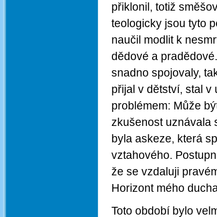
přiklonil, totiž směš
teologicky jsou tyto 
naučil modlit k nesm
dědové a pradědové.
snadno spojovaly, ta
přijal v dětství, stal
problémem: Může být
zkušenost uznávala sp
byla askeze, která 
vztahového. Postupn
že se vzdaluji pravé
Horizont mého ducha
Toto období bylo vel