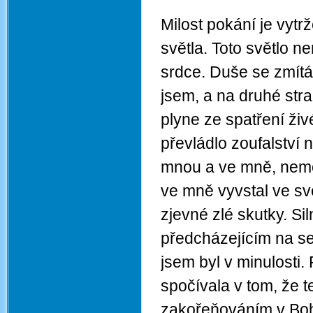
Milost pokání je vytr
světla. Toto světlo n
srdce. Duše se zmítá 
jsem, a na druhé stra
plyne ze spatření živ
převládlo zoufalství
mnou a ve mně, nemoh
ve mně vyvstal ve sv
zjevné zlé skutky. Si
předcházejícím na se
jsem byl v minulosti
spočívala v tom, že 
zakořeňováním v Bohu