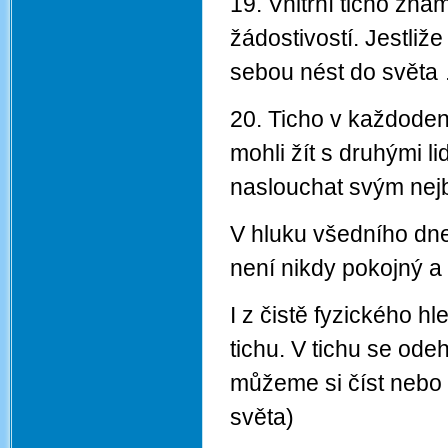
19. Vnitřní ticho zn
žádostivostí. Jestliž
sebou nést do světa
20. Ticho v každode
mohli žít s druhými l
naslouchat svým nejb
V hluku všedního dne 
není nikdy pokojný 
I z čistě fyzického h
tichu. V tichu se odeh
můžeme si číst nebo p
světa)