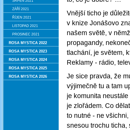
SRPEN 2021
ZÁŘÍ 2021
Vnější ticho je důle
ŘÍJEN 2021
v knize Jonášovo zn
LISTOPAD 2021
našem světě, v němž 
PROSINEC 2021
propagandy, nekonečn
ROSA MYSTICA 2022
tlachání, je světem, k
ROSA MYSTICA 2023
ROSA MYSTICA 2024
Reklamy - rádio, tele
ROSA MYSTICA 2025
Je sice pravda, že 
ROSA MYSTICA 2026
výjimečně tu a tam up
je komunita neustále
je zlořádem. Co dělat
to nutné - ne všichni,
snesou trochu ticha, si