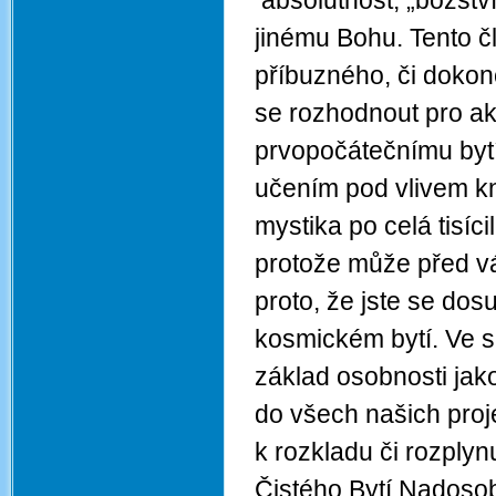
absolutnost, „božství
jinému Bohu. Tento 
příbuzného, či doko
se rozhodnout pro a
prvopočátečnímu bytí
učením pod vlivem kni
mystika po celá tisíci
protože může před vá
proto, že jste se dos
kosmickém bytí. Ve s
základ osobnosti jak
do všech našich pro
k rozkladu či rozply
Čistého Bytí Nadoso