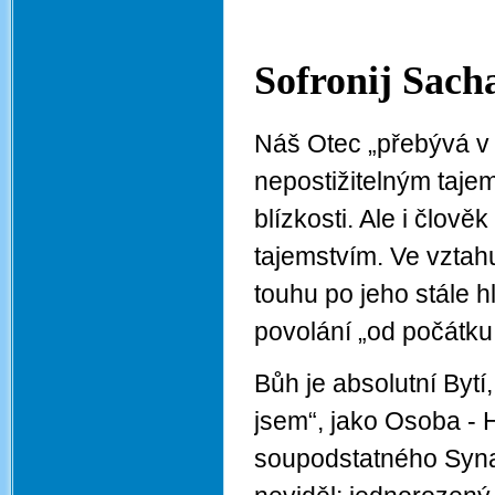
Sofronij Sa
Náš Otec „přebývá v 
nepostižitelným tajem
blízkosti. Ale i člov
tajemstvím. Ve vzta
touhu po jeho stále h
povolání „od počátku
Bůh je absolutní Bytí
jsem“, jako Osoba -
soupodstatného Syna,