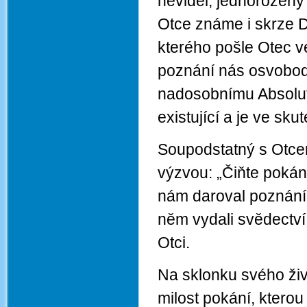
neviděl; jednorozený 
Otce známe i skrze D
kterého pošle Otec v
poznání nás osvobodi
nadosobnímu Absolutn
existující a je ve sku
Soupodstatný s Otce
výzvou: „Čiňte pokání
nám daroval poznání j
něm vydali svědectví.
Otci.
Na sklonku svého živ
milost pokání, kterou