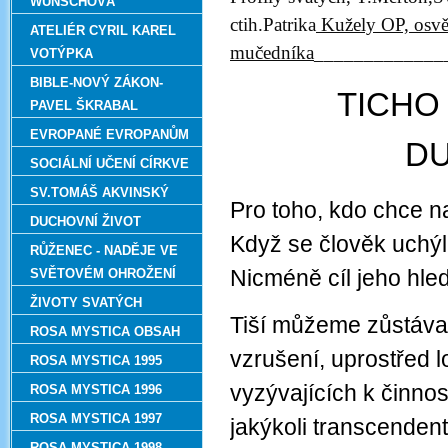
WUNSCHOVÁ
ctih.Patrika
Kužely OP, osv
ATELIÉR CYRIL KAREL
mučedníka
_____________
VOTÝPKA
BIBLE-NOVÝ ZÁKON-
TICHO
PAVEL ŠKRABAL
EVROPANÉ EVROPANŮM
DU
SOCIÁLNÍ UČENÍ CÍRKVE
SV.TOMÁŠ AKVINSKÝ
Pro toho, kdo chce nal
DUCHOVNÍ ŽIVOT
Když se člověk uchýlí
RŮŽENEC - NADĚJE VE
Nicméně cíl jeho hl
SVĚTOVÉM OHROŽENÍ
ŽIVOTY SVATÝCH
Tiší můžeme zůstávat
ROSA MYSTICA OBSAH
vzrušení, uprostřed 
ROSA MYSTICA 1995
vyzývajících k činnos
ROSA MYSTICA 1996
ROSA MYSTICA 1997
jakýkoli transcendent
ROSA MYSTICA 1998