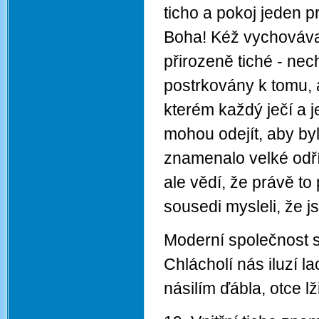
ticho a pokoj jeden p
Boha! Kéž vychovávají
přirozeně tiché - nech
postrkovány k tomu, 
kterém každý ječí a j
mohou odejít, aby byl
znamenalo velké odří
ale vědí, že právě to p
sousedi mysleli, že j
Moderní společnost s
Chlácholí nás iluzí 
násilím ďábla, otce l