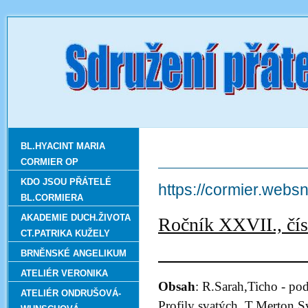
BL.HYACINT MARIA
CORMIER OP
KDO JSOU PŘÁTELÉ
https://cormier.web
BL.CORMIERA
AKADEMIE DUCH.ŽIVOTA
Ročník 
CT.PATRIKA KUŽELY
prosin
BRNĚNSKÉ ANGELIKUM
ATELIÉR VERONIKA
Obsah
: R.Sarah,Ticho - po
ATELIÉR ONDRUŠOVÁ-
Profily svatých, T.Merton,