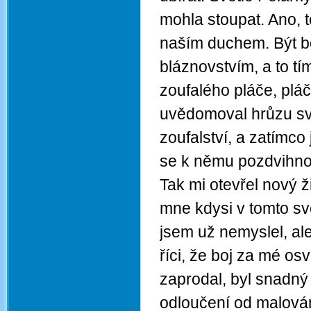
mohla stoupat. Ano, t
naším duchem. Být b
bláznovstvím, a to tí
zoufalého pláče, plá
uvědomoval hrůzu sv
zoufalství, a zatímc
se k němu pozdvihnou
Tak mi otevřel nový ž
mne kdysi v tomto svě
jsem už nemyslel, al
říci, že boj za mé o
zaprodal, byl snadný 
odloučení od malován