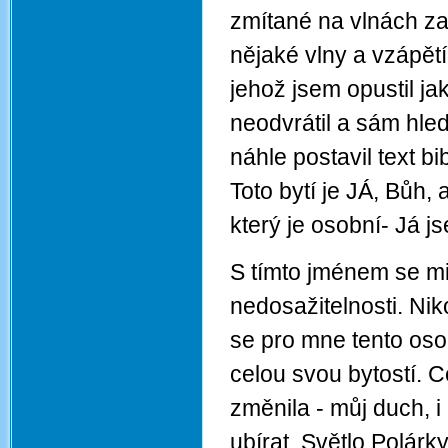
zmítané na vlnách za
nějaké vlny a vzápětí
jehož jsem opustil j
neodvrátil a sám hled
náhle postavil text b
Toto bytí je JÁ, Bůh
který je osobní- Já j
S tímto jménem se mi 
nedosažitelnosti. Nik
se pro mne tento oso
celou svou bytostí. 
změnila - můj duch, i
ubírat. Světlo Polár