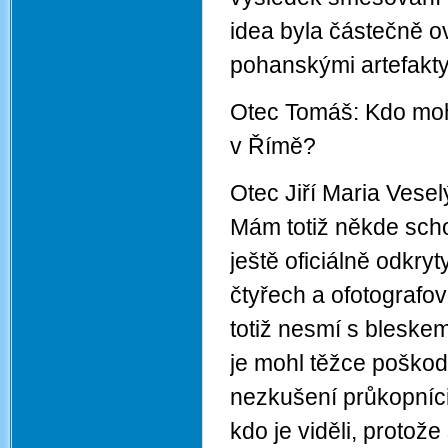
idea byla částečně o
pohanskými artefakty
Otec Tomáš: Kdo mohl
v Římě?
Otec Jiří Maria Vesel
Mám totiž někde sch
ještě oficiálně odkry
čtyřech a ofotografo
totiž nesmí s bleske
je mohl těžce poškodi
nezkušení průkopníci 
kdo je viděli, protože 