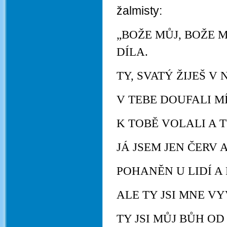
žalmisty:
„BOŽE MŮJ, BOŽE 
DÍLA.
TY, SVATÝ ŽIJEŠ V
V TEBE DOUFALI MÍ
K TOBĚ VOLALI A T
JÁ JSEM JEN ČERV 
POHANĚN U LIDÍ A
ALE TY JSI MNE V
TY JSI MŮJ BŮH O