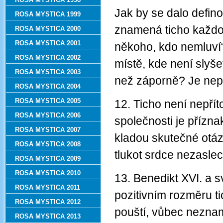
Jak by se dalo defino
ROSA MYSTICA 1999
znamená ticho každod
ROSA MYSTICA 2000
ROSA MYSTICA 2001
někoho, kdo nemluví“
ROSA MYSTICA 2002
místě, kde není slyš
ROSA MYSTICA 2003
než záporně? Je nepř
ROSA MYSTICA 2004
ROSA MYSTICA 2005
12. Ticho není nepřít
ROSA MYSTICA 2006
společnosti je přízn
ROSA MYSTICA 2007
kladou skutečné otáz
ROSA MYSTICA 2008
tlukot srdce nezasle
ROSA MYSTICA 2009
ROSA MYSTICA 2010
13. Benedikt XVI. a s
ROSA MYSTICA 2011
pozitivním rozměru ti
ROSA MYSTICA 2012
pouští, vůbec nezna
ROSA MYSTICA 2013