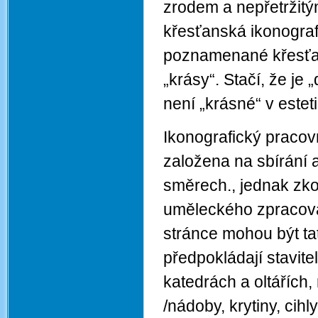
zrodem a nepřetržitý
křesťanská ikonograf
poznamenané křesťan
„krásy“. Stačí, že je
není „krásné“ v este
Ikonografický pracov
založena na sbírání 
směrech., jednak zk
uměleckého zpracová
stránce mohou být ta
předpokládají stavite
katedrách a oltářích
/nádoby, krytiny, cihl