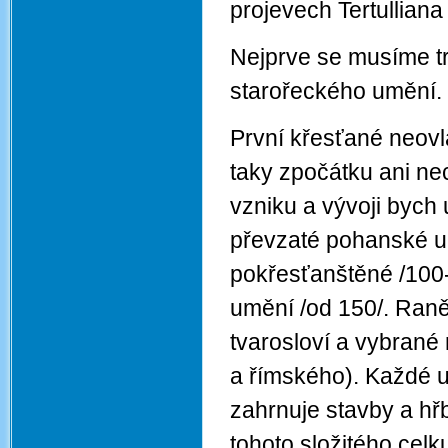
projevech Tertulliana 
Nejprve se musíme t
starořeckého umění.
První křesťané neovlá
taky zpočátku ani nec
vzniku a vývoji bych 
převzaté pohanské um
pokřesťanštěné /100
umění /od 150/. Ran
tvarosloví a vybran
a římského). Každé u
zahrnuje stavby a hřb
tohoto složitého celk