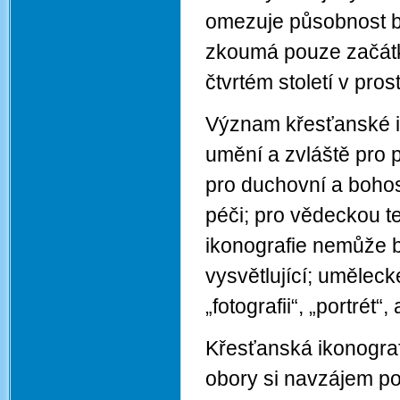
omezuje působnost bá
zkoumá pouze začátky
čtvrtém století v pros
Význam křesťanské iko
umění a zvláště pro
pro duchovní a bohos
péči; pro vědeckou te
ikonografie nemůže být
vysvětlující; umělec
„fotografii“, „portrét
Křesťanská ikonografi
obory si navzájem po