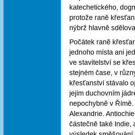
katechetického, dogma
protože raně křesťan
nýbrž hlavně sdělova
Počátek raně křesťan
jednoho místa ani jed
ve stavitelství se kř
stejném čase, v různ
křesťanství stávalo 
jejím duchovním jádr
nepochybně v Římě. T
Alexandrie. Antiochi
částečně také Indie, 
výsledek směšování 