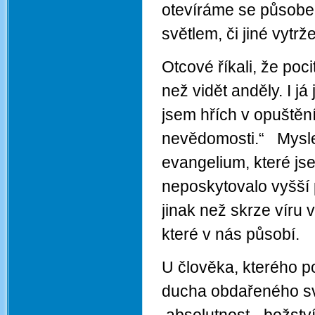
otevíráme se působení
světlem, či jiné vytr
Otcové říkali, že poc
než vidět anděly. I j
jsem hřích v opuštění
nevědomosti.“ Myslel 
evangelium, které jse
neposkytovalo vyšší
jinak než skrze víru 
které v nás působí.
U člověka, kterého 
ducha obdařeného sv