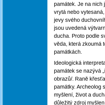
památek. Je na nich 
vrytá nebo vytesaná, j
jevy svého duchovního
jsou uvedená výtvarn
ducha. Proto podle s
věda, která zkoumá 
památkách.
Ideologická interpre
památek se nazývá „ik
obrazů/. Raně křesť
památky. Archeolog se 
myšlení, život a duc
důležitý zdroj myšlen