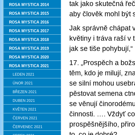
tak jako skutečná ře
ROSA MYSTICA 2014
aby člověk mohl být
ROSA MYSTICA 2015
ROSA MYSTICA 2016
Jak správně chápat vn
ROSA MYSTICA 2017
květiny i tráva raší v
ROSA MYSTICA 2018
jak se tiše pohybují,
ROSA MYSTICA 2019
ROSA MYSTICA 2020
17. „Prospěch a božsk
ROSA MYSTICA 2021
těm, kdo je milují, zn
LEDEN 2021
se silní mohou usebrat
ÚNOR 2021
pěstovat semena ctnos
BŘEZEN 2021
DUBEN 2021
se věnují činorodém
KVĚTEN 2021
činnosti. …. Vždyť co
ČERVEN 2021
prospěšnějšího, přir
ČERVENEC 2021
to, co je dobré? …