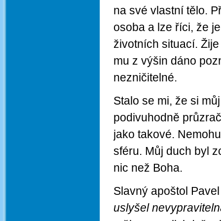
na své vlastní tělo.
osoba a lze říci, že 
životních situací. Ži
mu z výšin dáno pozná
nezničitelné.
Stalo se mi, že si m
podivuhodně průzrač
jako takové. Nemohu 
sféru. Můj duch byl z
nic než Boha.
Slavný apoštol Pavel
uslyšel nevypraviteln