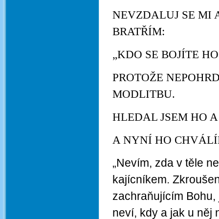
NEVZDALUJ SE MI 
BRATŘÍM:
„KDO SE BOJÍTE H
PROTOŽE NEPOHRD
MODLITBU.
HLEDAL JSEM HO A
A NYNÍ HO CHVÁL
„Nevím, zda v těle n
kajícníkem. Zkroušen
zachraňujícím Bohu, 
neví, kdy a jak u ně