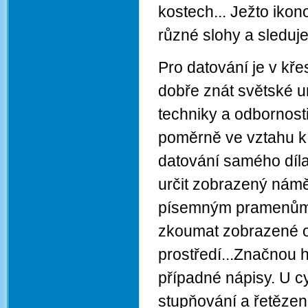
kostech... Ježto ikon
různé slohy a sleduje
Pro datování je v kř
dobře znát světské u
techniky a odbornost
poměrně ve vztahu k
datování samého díla
určit zobrazený námět.
písemným pramenům /
zkoumat zobrazené os
prostředí...Značnou 
případné nápisy. U cy
stupňování a řetězen