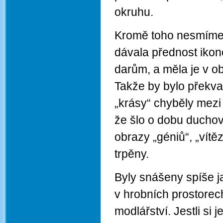
okruhu.
Kromě toho nesmíme 
dávala přednost iko
darům, a měla je v ob
Takže by bylo překva
„krásy“ chyběly mezi
že šlo o dobu duchov
obrazy „géniů“, „vítě
trpěny.
Byly snášeny spíše 
v hrobních prostorec
modlářství. Jestli si