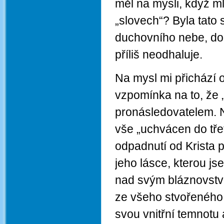
měl na mysli, když ml
„slovech“? Byla tato 
duchovního nebe, do
příliš neodhaluje.
Na mysl mi přichází
vzpomínka na to, že 
pronásledovatelem. 
vše „uchvácen do třet
odpadnutí od Krista p
jeho lásce, kterou jse
nad svým bláznovství
ze všeho stvořeného
svou vnitřní temnotu