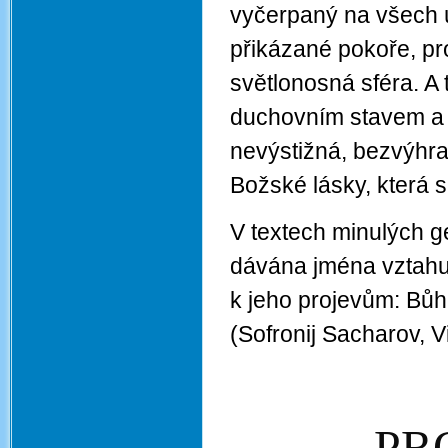
vyčerpaný na všech úr
přikázané pokoře, p
světlonosná sféra. A
duchovním stavem a
nevýstižná, bezvýhrad
Božské lásky, která s
V textech minulých g
dávána jména vztahuj
k jeho projevům: Bůh 
(Sofronij Sacharov, V
PR