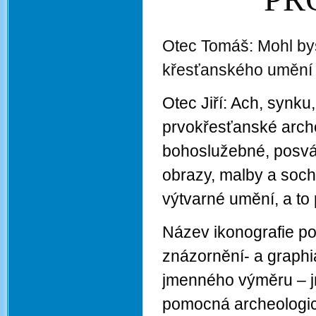
Otec Tomáš: Mohl bys
křesťanského umění
Otec Jiří: Ach, synk
prvokřesťanské arche
bohoslužebné, posvá
obrazy, malby a soch
výtvarné umění, a to 
Název ikonografie po
znázornění- a graphia
jmenného výměru – j
pomocná archeologic