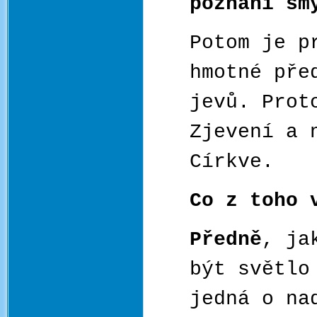
poznání sm
Potom je p
hmotné pře
jevů. Prot
Zjevení a 
Církve.
Co z toho 
Předně
, ja
být světlo
jedná o na