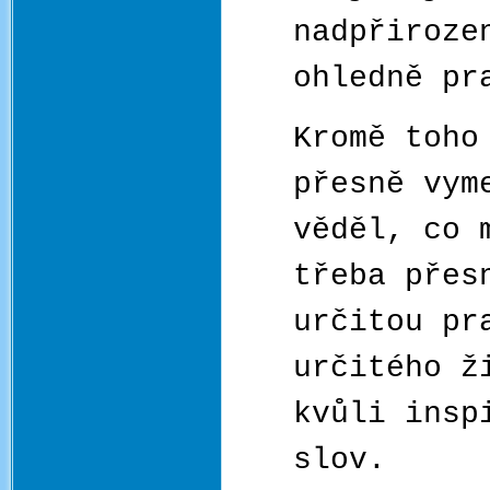
nadpřiroze
ohledně pr
Kromě toho
přesně vym
věděl, co 
třeba přes
určitou pr
určitého ž
kvůli insp
slov.