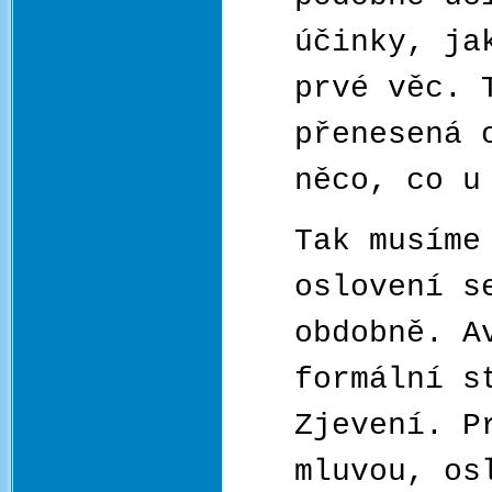
účinky, ja
prvé věc. 
přenesená 
něco, co u
Tak musíme
oslovení s
obdobně. A
formální s
Zjevení. P
mluvou, os