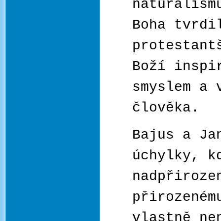
naturalism
Boha tvrdi
protestant
Boží inspi
smyslem a 
člověka.
Bajus a Ja
úchylky, k
nadpřiroze
přirozeném
vlastně ne