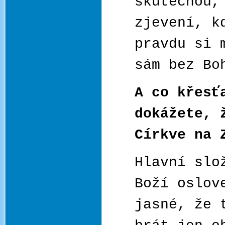
skutečnou,
zjevení, k
pravdu si 
sám bez Bo
A co křesť
dokážete, 
Církve na 
Hlavní slo
Boží oslov
jasné, že 