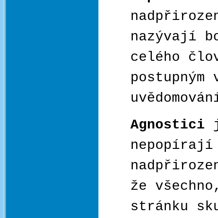
nadpřiroze
nazývají b
celého člo
postupným 
uvědomován
Agnostici
nepopírají
nadpřiroze
že všechno
stránku sk