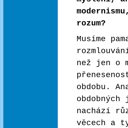
modernismu
rozum?
Musíme pam
rozmlouván
než jen o 
přenesenos
obdobu. An
obdobných 
nachází rů
věcech a t