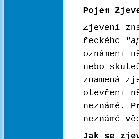
Pojem Zjev
Zjevení zn
řeckého
"a
oznámení n
nebo skute
znamená zj
otevření n
neznámé. P
neznámé vě
Jak se zje