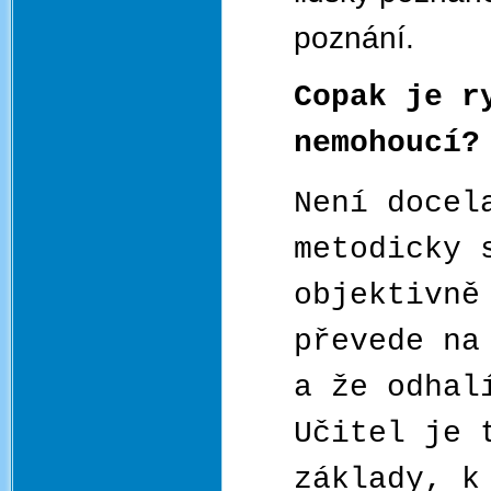
poznání.
Copak je r
nemohoucí?
Není docel
metodicky 
objektivně
převede na
a že odhal
Učitel je 
základy, k