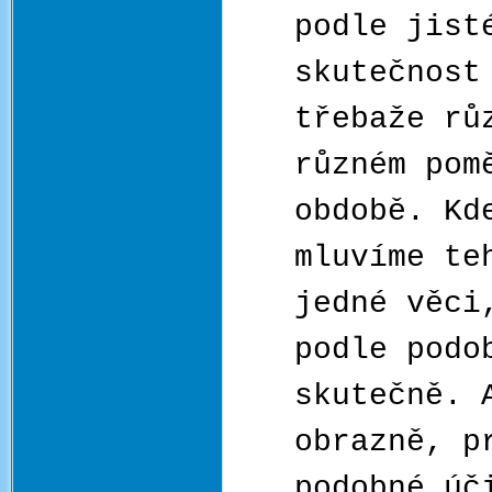
podle jist
skutečnost
třebaže rů
různém pom
obdobě. Kd
mluvíme te
jedné věci
podle podo
skutečně. 
obrazně, p
podobné úč