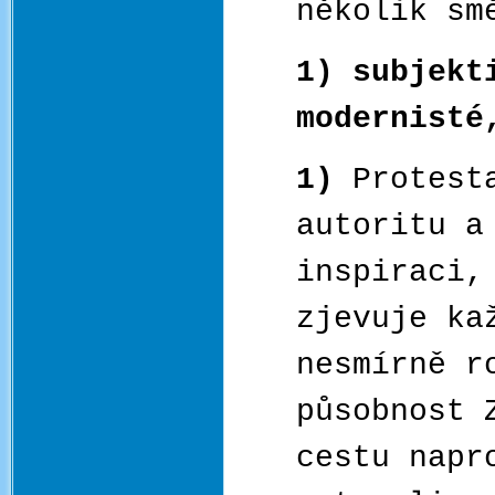
několik sm
1) subjekt
modernisté
1)
Protest
autoritu a
inspiraci,
zjevuje ka
nesmírně r
působnost 
cestu napr