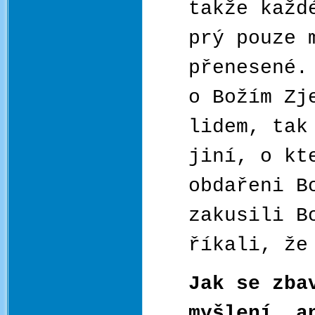
takže každ
prý pouze 
přenesené.
o Božím Zj
lidem, tak
jiní, o kt
obdařeni B
zakusili B
říkali, že
Jak se zba
myšlení, a