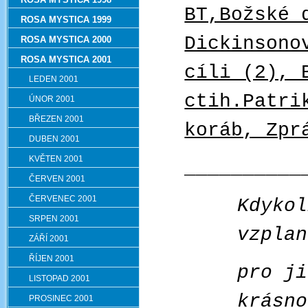
BT,Božské 
ROSA MYSTICA 1999
Dickinsono
ROSA MYSTICA 2000
ROSA MYSTICA 2001
cíli (2), 
LEDEN 2001
ctih.Patri
ÚNOR 2001
BŘEZEN 2001
koráb, Zpr
DUBEN 2001
KVĚTEN 2001
__________
ČERVEN 2001
ČERVENEC 2001
Kdykol
SRPEN 2001
vzplan
ZÁŘÍ 2001
ŘÍJEN 2001
pro ji
LISTOPAD 2001
krásno
PROSINEC 2001