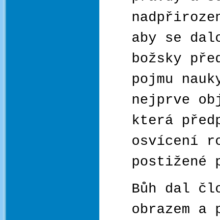
nadpřiroze
aby se dal
božsky pře
pojmu nauk
nejprve ob
která před
osvícení r
postižené 
Bůh dal čl
obrazem a 