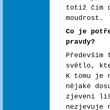
totiž čím 
moudrost.
Co je potř
pravdy?
Především 
světlo, kt
K tomu je 
nějaké dos
zjevení li
nezjevuje 