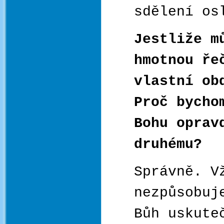
sdělení os
Jestliže m
hmotnou ře
vlastní ob
Proč bycho
Bohu oprav
druhému?
Správně. V
nezpůsobuj
Bůh uskute