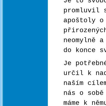
Je to svob
promluvil 
apoštoly o
přirozenýc
neomylně a
do konce s
Je potřebn
určil k na
naším cíle
nás o sobě
máme k něm