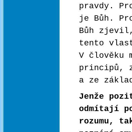
pravdy. Pr
je Bůh. Pr
Bůh zjevil
tento vlas
V člověku 
principů, 
a ze zákla
Jenže pozi
odmítají p
rozumu, ta