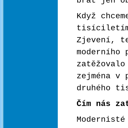
brát jen o
Když chcem
tisíciletí
Zjevení, t
moderního 
zatěžovalo
zejména v 
druhého ti
Čím nás za
Modernisté