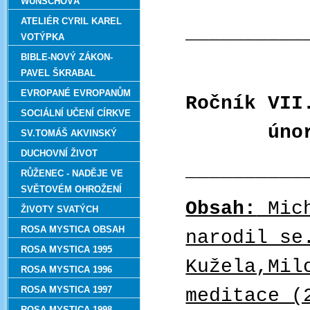
WUNSCHOVÁ
ATELIÉR CYRIL KAREL
__________
VOTÝPKA
BIBLE-NOVÝ ZÁKON-
PAVEL ŠKRABAL
EVROPANÉ EVROPANŮM
Roční
SOCIÁLNÍ UČENÍ CÍRKVE
únor 
SV.TOMÁŠ AKVINSKÝ
DUCHOVNÍ ŽIVOT
__________
RŮŽENEC - NADĚJE VE
SVĚTOVÉM OHROŽENÍ
Obsah:
Mich
ŽIVOTY SVATÝCH
ROSA MYSTICA OBSAH
narodil se
ROSA MYSTICA 1995
Kužela,Mil
ROSA MYSTICA 1996
ROSA MYSTICA 1997
meditace (
ROSA MYSTICA 1998