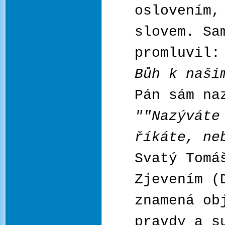
oslovením,
slovem. Sa
promluvil
Bůh k naši
Pán sám na
""Nazýváte
říkáte, ne
Svatý Tomá
Zjevením (
znamená ob
pravdy a s