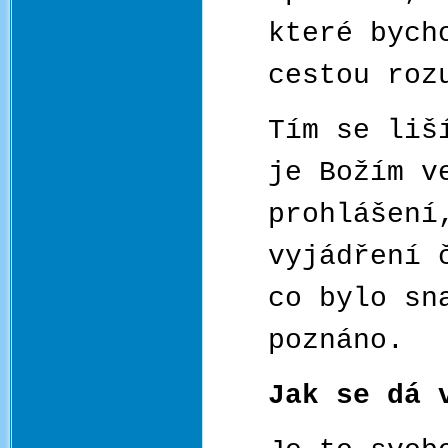
které bych
cestou roz
Tím se liš
je Božím v
prohlášení
vyjádření 
co bylo sn
poznáno.
Jak se dá 