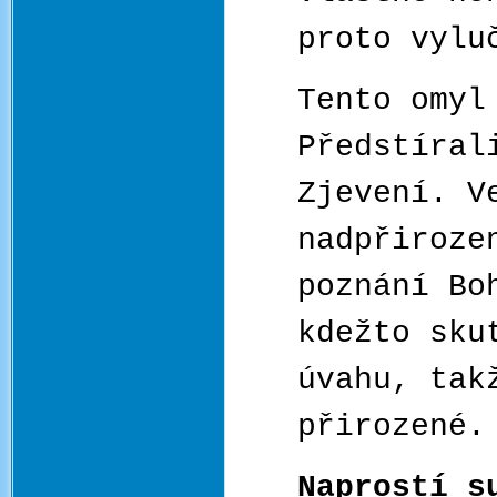
proto vylu
Tento omyl
Předstíral
Zjevení. V
nadpřiroze
poznání Bo
kdežto sku
úvahu, tak
přirozené.
Naprostí s