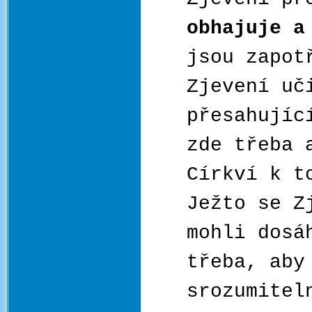
obhajuje a
jsou zapot
Zjevení uč
přesahujíc
zde třeba 
Církví k t
Ježto se Z
mohli dosá
třeba, aby
srozumitel