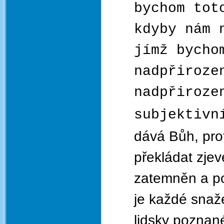
bychom tot
kdyby nám 
jímž bycho
nadpřiroze
nadpřiroze
subjektiv
dává Bůh, prot
překládat zjev
zatemněn a po
je každé snaže
lidsky poznan