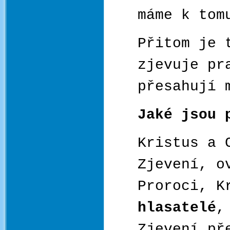
máme k tom
Přitom je 
zjevuje pr
přesahují 
Jaké jsou 
Kristus a 
Zjevení, o
Proroci, K
hlasatelé
,
Zjevení př