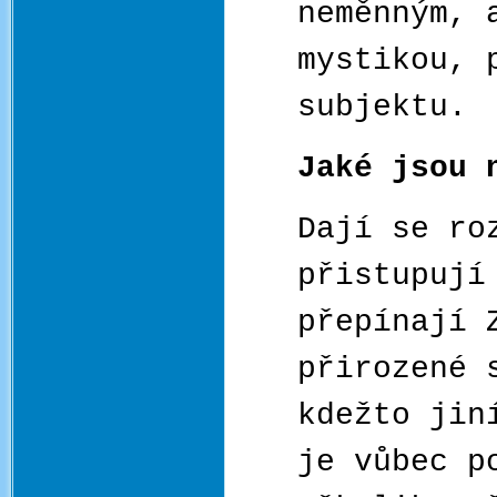
neměnným, 
mystikou, 
subjektu.
Jaké jsou 
Dají se ro
přistupují
přepínají 
přirozené 
kdežto jin
je vůbec p