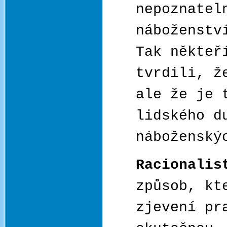
nepoznatel
náboženstv
Tak někteř
tvrdili, ž
ale že je 
lidského d
náboženský
Racionali
způsob, kt
zjevení pr