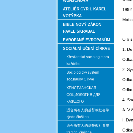
WUNSCHOVÁ
ATELIÉR CYRIL KAREL
1992
VOTÝPKA
Matic
BIBLE-NOVÝ ZÁKON-
PAVEL ŠKRABAL
O b s 
EVROPANÉ EVROPANŮM
SOCIÁLNÍ UČENÍ CÍRKVE
1. Def
Křesťanská sociologie pro
Odka
každého
2. Sy
Sociologický systém
soc.nauky Církve
Odkaz
ХРИСТИАНСКАЯ
Odka
СОЦИОЛОГИЯ ДЛЯ
4. Soc
КАЖДОГО
A. V 
适合所有人的基督教社会学
zjedn.čínština
I. Dyn
適合所有人的基督教社會學
Odka
tradiční čínština