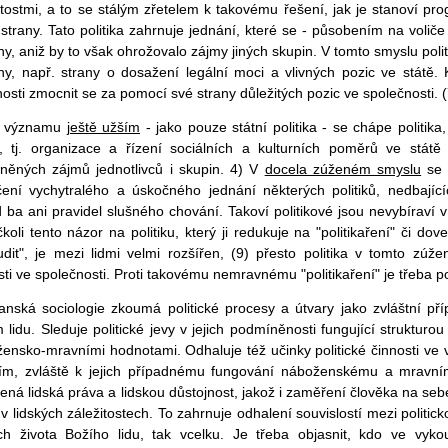
itostmi, a to se stálým zřetelem k takovému řešení, jak je stanoví pro
strany. Tato politika zahrnuje jednání, které se - působením na voliče 
ny, aniž by to však ohrožovalo zájmy jiných skupin. V tomto smyslu poli
ny, např. strany o dosažení legální moci a vlivných pozic ve státě.
osti zmocnit se za pomocí své strany důležitých pozic ve společnosti. (
e významu
ještě užším
- jako pouze státní politika - se chápe politik
, tj. organizace a řízení sociálních a kulturních poměrů ve stát
něných zájmů jednotlivců i skupin. 4) V
docela zúženém smyslu
se c
ení vychytralého a úskočného jednání některých politiků, nedbajíc
 ba ani pravidel slušného chování. Takoví politikové jsou nevybíraví v 
čkoli tento názor na politiku, který ji redukuje na "politikaření" či do
udit", je mezi lidmi velmi rozšířen, (9) přesto politika v tomto zú
sti ve společnosti. Proti takovému nemravnému "politikaření" je třeba po
anská sociologie zkoumá politické procesy a útvary jako zvláštní p
 lidu. Sleduje politické jevy v jejich podmíněnosti fungující struktu
ensko-mravními hodnotami. Odhaluje též učinky politické činnosti ve v
ím, zvláště k jejich případnému fungování náboženskému a mravn
zená lidská práva a lidskou důstojnost, jakož i zaměření člověka na se
 v lidských záležitostech. To zahrnuje odhalení souvislostí mezi politic
ch života Božího lidu, tak vcelku. Je třeba objasnit, kdo ve vy