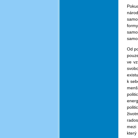
Pokud
národ
samos
formy
samos
samos
Od po
pouze
ve vz
svobo
exist
k seb
menší
polit
energ
polit
život
rados
mezi 
který