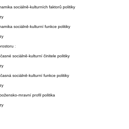
ynamika sociálně-kulturních faktorů politiky
zy
ynamika sociálně-kulturní funkce politiky
zy
prostoru :
časné sociálně-kulturní činitele politiky
zy
učasná sociálně-kulturní funkce politiky
zy
božensko-mravní profil politika
zy