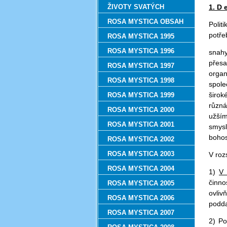
ŽIVOTY SVATÝCH
1. D e
ROSA MYSTICA OBSAH
Polit
potře
ROSA MYSTICA 1995
ROSA MYSTICA 1996
snahy
přesa
ROSA MYSTICA 1997
organ
ROSA MYSTICA 1998
spole
širok
ROSA MYSTICA 1999
různá
ROSA MYSTICA 2000
užším
ROSA MYSTICA 2001
smysl
bohos
ROSA MYSTICA 2002
ROSA MYSTICA 2003
V ro
ROSA MYSTICA 2004
1)
V 
činno
ROSA MYSTICA 2005
ovliv
ROSA MYSTICA 2006
podda
ROSA MYSTICA 2007
2) Po