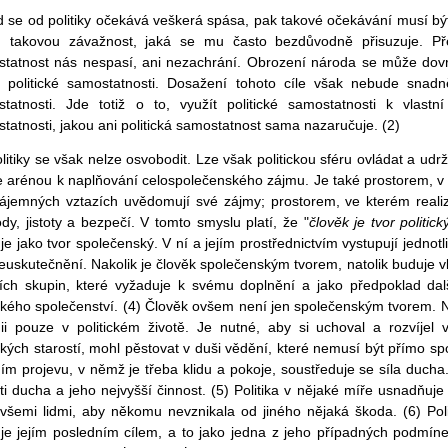
 se od politiky očekává veškerá spása, pak takové očekávání musí být
 takovou závažnost, jaká se mu často bezdůvodně přisuzuje. Pře
tatnost nás nespasí, ani nezachrání. Obrození národa se může dovrš
 politické samostatnosti. Dosažení tohoto cíle však nebude snadněj
tatnosti. Jde totiž o to, využít politické samostatnosti k vlastn
tatnosti, jakou ani politická samostatnost sama nazaručuje. (2)
litiky se však nelze osvobodit. Lze však politickou sféru ovládat a udrž
 arénou k naplňování celospolečenského zájmu. Je také prostorem, v ně
ájemných vztazích uvědomují své zájmy; prostorem, ve kterém realiz
dy, jistoty a bezpečí. V tomto smyslu platí, že "
člověk je tvor politick
uje jako tvor společenský. V ní a jejím prostřednictvím vystupují jednotli
euskutečnění. Nakolik je člověk společenským tvorem, natolik buduje v
ch skupin, které vyžaduje k svému doplnění a jako předpoklad dalš
ického společenství. (4) Člověk ovšem není jen společenským tvorem.
ii pouze v politickém životě. Je nutné, aby si uchoval a rozvíjel v
ických starostí, mohl pěstovat v duši vědění, které nemusí být přímo s
ním projevu, v němž je třeba klidu a pokoje, soustředuje se síla duch
ti ducha a jeho nejvyšší činnost. (5) Politika v nějaké míře usnadňuje t
všemi lidmi, aby někomu nevznikala od jiného nějaká škoda. (6) Poli
 je jejím posledním cílem, a to jako jedna z jeho případných podmín