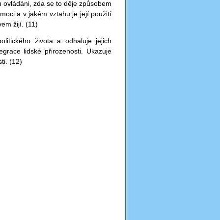
ou ovládáni, zda se to děje způsobem
moci a v jakém vztahu je její použití
m žijí. (11)
litického života a odhaluje jejich
egrace lidské přirozenosti. Ukazuje
ti. (12)