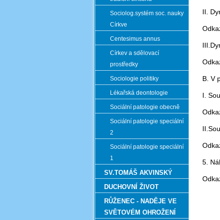
II. D
Sociolog.systém soc. nauky
Církve
Odka
Centesimus annus
III.D
Církev a sdělovací
Odka
prostředky
B. V 
Sociologie politiky
Lékařská deontologie
I. Sou
Sociální patologie obecně
Odka
Sociální patologie speciální
II.So
2
Odka
Sociální patologie speciální
1
5. Ná
SV.TOMÁŠ AKVINSKÝ
Odka
DUCHOVNÍ ŽIVOT
RŮŽENEC - NADĚJE VE
SVĚTOVÉM OHROŽENÍ