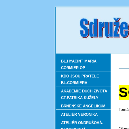
BL.HYACINT MARIA
CORMIER OP
KDO JSOU PŘÁTELÉ
BL.CORMIERA
S
AKADEMIE DUCH.ŽIVOTA
CT.PATRIKA KUŽELY
BRNĚNSKÉ ANGELIKUM
Tomáš
ATELIÉR VERONIKA
ATELIÉR ONDRUŠOVÁ-
Olom