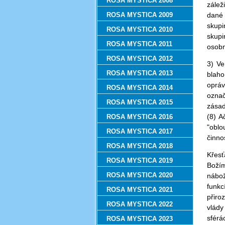
ROSA MYSTICA 2008
zálež
ROSA MYSTICA 2009
dané 
skupi
ROSA MYSTICA 2010
skupi
ROSA MYSTICA 2011
osobn
ROSA MYSTICA 2012
3) V
ROSA MYSTICA 2013
blaho
opráv
ROSA MYSTICA 2014
označ
ROSA MYSTICA 2015
zásad
(8) A
ROSA MYSTICA 2016
"oblo
ROSA MYSTICA 2017
činno
ROSA MYSTICA 2018
Křesť
ROSA MYSTICA 2019
Božím
ROSA MYSTICA 2020
nábož
funkc
ROSA MYSTICA 2021
přiro
ROSA MYSTICA 2022
vlády
sférá
ROSA MYSTICA 2023