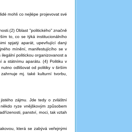
 lidé mohli co nejlépe projevovat své
sti.(2) Oblast "politického" značně
ším to, co se týká institucionálního
imi spjatý aparát, upevňující daný
ejného mínění, manifestujícího se v
 ilegální politickou organizovanost a
 a státnímu aparátu. (4) Politiku v
nutno odlišovat od politiky v širším
 zahrnuje mj. také kulturní tvorbu,
 jistého zájmu. Jde tedy o zvláštní
kto někdo ryze vnějškovým způsobem
nadřízenosti, panství, moci, tak vztah
 takovou, která se zabývá veřejnými