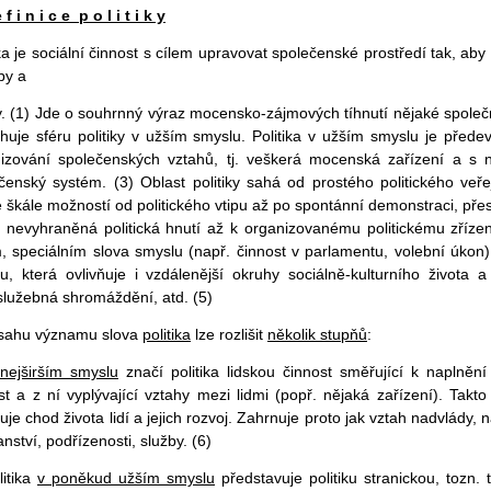
 f i n i c e p o l i t i k y
ika je sociální činnost s cílem upravovat společenské prostředí tak, aby
by a
. (1) Jde o souhrnný výraz mocensko-zájmových tíhnutí nějaké společno
huje sféru politiky v užším smyslu. Politika v užším smyslu je předev
izování společenských vztahů, tj. veškerá mocenská zařízení a s n
čenský systém. (3) Oblast politiky sahá od prostého politického veř
é škále možností od politického vtipu až po spontánní demonstraci, přes
 nevyhraněná politická hnutí až k organizovanému politickému zřízení
, speciálním slova smyslu (např. činnost v parlamentu, volební úkon) 
u, která ovlivňuje i vzdálenější okruhy sociálně-kulturního života a
lužebná shromáždění, atd. (5)
zsahu významu slova
politika
lze rozlišit
několik stupňů
:
nejširším smyslu
značí politika lidskou činnost směřující k naplnění
st a z ní vyplývající vztahy mezi lidmi (popř. nějaká zařízení). Ta
ňuje chod života lidí a jejich rozvoj. Zahrnuje proto jak vztah nadvlády, 
nství, podřízenosti, služby. (6)
litika
v poněkud užším smyslu
představuje politiku stranickou, tozn.