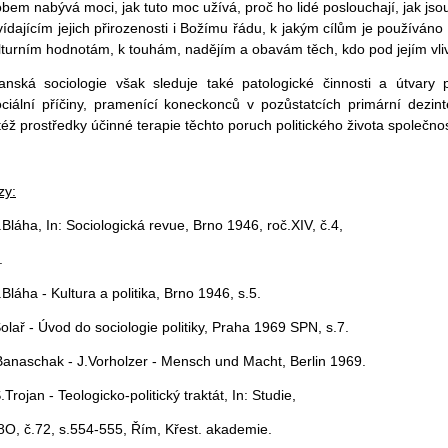
bem nabývá moci, jak tuto moc užívá, proč ho lidé poslouchají, jak js
ídajícím jejich přirozenosti i Božímu řádu, k jakým cílům je používáno 
lturním hodnotám, k touhám, nadějím a obavám těch, kdo pod jejím vlive
anská sociologie však sleduje také patologické činnosti a útvary po
ociální příčiny, pramenící koneckonců v pozůstatcích primární dezint
též prostředky účinné terapie těchto poruch politického života společnos
zy:
A.Bláha, In: Sociologická revue, Brno 1946, roč.XIV, č.4,
.
.Bláha - Kultura a politika, Brno 1946, s.5.
Solař - Úvod do sociologie politiky, Praha 1969 SPN, s.7.
Banaschak - J.Vorholzer - Mensch und Macht, Berlin 1969.
.Trojan - Teologicko-politický traktát, In: Studie,
8O, č.72, s.554-555, Řím, Křest. akademie.