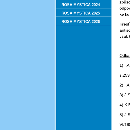
způso
ROSA MYSTICA 2024
odpov
ROSA MYSTICA 2025
ke ku
ROSA MYSTICA 2026
Křesť
antis
však 
Odka
1) I.
s.259
2) I.A
3) J.
4) K.
5) J.S
VI/19