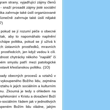
gram strany, vyjadřující zájmy členů
- snaží prosadit zájmy jisté sociální
tika zahrnuje také úsilí organizované
 Konečně zahrnuje také úsilí nějaké
7)
a, pokud se jí rozumí péče o obecné
ě tak, aby to napomáhalo naplnění
hápe politika, pokud se jí užívá k
ích ústavních prostředků, mravních
prostředcích, jen když vedou k cíli.
vednost chytrácky někoho "napálit" či
ženém smyslu patří mezi patologické
stavit křesťanskou politiku. (1O)
řípady obecných procesů a vztahů v
rou vykoupeného Božího lidu, zejména
ztahu k jejich sociálním a kulturním
ímu. Zkoumá je tedy s ohledem na
bepřekonání v Kristu a dosažení Boží
ko-sociálním řádem jak v jednotlivých
koupeném Božím lidu vládne, jakým