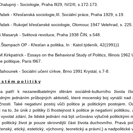
Chalupný - Sociologie, Praha l929, IV/2/II, s.172-173.
Vašek - Křesťanská sociologie,III. Sociální práce, Praha 1929, s.19.
Vašek - Rukojeť křesťanské sociologie, Olomouc 1947 Velehrad, s. 225.
G.Masaryk - Světová revoluce, Praha 1938 ČIN, s.548.
Štampach OP - Křesťan a politika, In : Katol.týdeník, 42(1991)1
M.Kirkpatrick - Essays on the Behavioral Study of Politics, Illinois 1962 
ie politique, Paris l967.
Bahounek - Sociální učení církve, Brno 1991 Krystal, s.7-8.
 s t é m p o l i t i k y
ika patří k nezanedbatelným sférám sociálně-kulturního života čl
dným jednáním průbojných aktivistů, které mocenský boj vynáší nad z
čnosti. Také negativní postoj vůči politice je politickým postojem. Odm
 na to, že únik z politiky či lhostejnost k politice je negativní politik
vyvolat zdání, že lidské jednání má být určováno výlučně politickými 
 politický život je pouze skrovnější část života duchovního. Pravá pol
enský, etický, estetický, výchovný, teoretický a právní;) a nadpolitické 