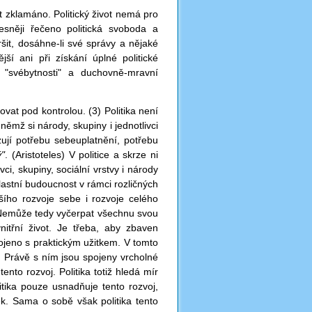
 zklamáno. Politický život nemá pro
sněji řečeno politická svoboda a
it, dosáhne-li své správy a nějaké
ší ani při získání úplné politické
í "svébytnosti" a duchovně-mravní
ovat pod kontrolou. (3) Politika není
mž si národy, skupiny i jednotlivci
ují potřebu sebeuplatnění, potřebu
ý"
. (Aristoteles) V politice a skrze ni
vci, skupiny, sociální vrstvy i národy
lastní budoucnost v rámci rozličných
ího rozvoje sebe i rozvoje celého
 Nemůže tedy vyčerpat všechnu svou
nitřní život. Je třeba, aby zbaven
pojeno s praktickým užitkem. V tomto
a. Právě s ním jsou spojeny vrcholné
ento rozvoj. Politika totiž hledá mír
tika pouze usnadňuje tento rozvoj,
ek. Sama o sobě však politika tento