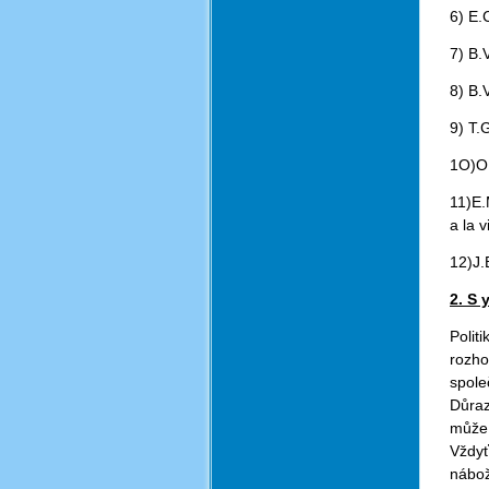
6) E.
7) B.
8) B.
9) T.
1O)O.
11)E.
a la v
12)J.
2. S y
Polit
rozho
spole
Důraz
může 
Vždyť
nábož