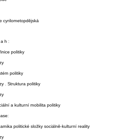
e cyrilometopdějská
a h :
inice politiky
zy
stém politiky
y . Struktura politiky
zy
iální a kulturní mobilita politiky
čase:
amika politické složky sociálně-kulturní reality
zy