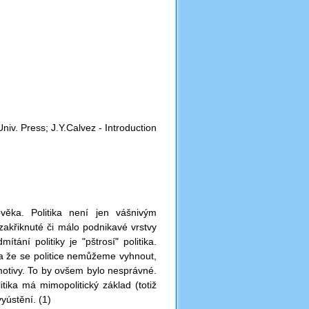
Univ. Press; J.Y.Calvez - Introduction
ověka. Politika není jen vášnivým
akřiknuté či málo podnikavé vrstvy
ítání politiky je "pštrosí" politika.
ou, a že se politice nemůžeme vyhnout,
motivy. To by ovšem bylo nesprávné.
itika má mimopolitický základ (totiž
vyústění. (1)