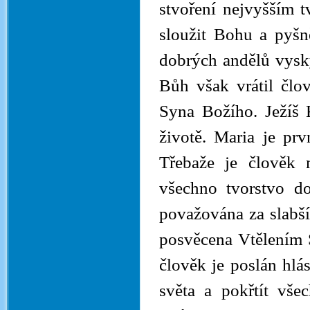
stvoření nejvyšším t
sloužit Bohu a pyšn
dobrých andělů vysky
Bůh však vrátil člo
Syna Božího. Ježíš 
životě. Maria je prv
Třebaže je člověk 
všechno tvorstvo do
považována za slabš
posvěcena Vtělením S
člověk je poslán hlá
světa a pokřtít vše