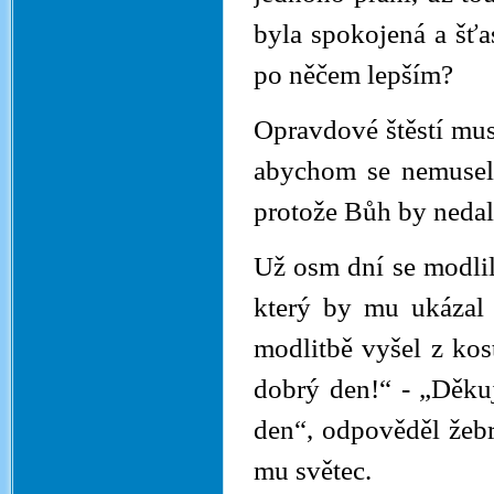
byla spokojená a šťa
po něčem lepším?
Opravdové štěstí mus
abychom se nemuseli 
protože Bůh by nedal 
Už osm dní se modli
který by mu ukázal 
modlitbě vyšel z kost
dobrý den!“ - „Děkuji
den“, odpověděl žebr
mu světec.