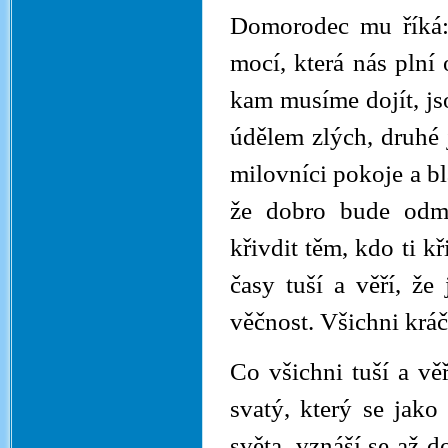
Domorodec mu říká: 
mocí, která nás plní
kam musíme dojít, jso
údělem zlých, druhé j
milovníci pokoje a bl
že dobro bude odmě
křivdit těm, kdo ti 
časy tuší a věří, že
věčnost. Všichni kráč
Co všichni tuší a vě
svatý, který se jako
světa, vznáší se až d