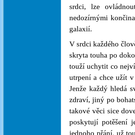
srdci, lze ovládno
nedozírnými končina
galaxií.
V srdci každého člov
skryta touha po dokon
touží uchytit co nej
utrpení a chce užít v
Jenže každý hledá sv
zdraví, jiný po bohat
takové věci sice dov
poskytují potěšení 
jednoho přání, už to