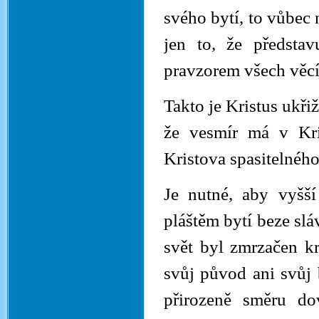
svého bytí, to vůbec
jen to, že představ
pravzorem všech věcí
Takto je Kristus ukři
že vesmír má v Kri
Kristova spasitelného
Je nutné, aby vyšší
pláštěm bytí beze sláv
svět byl zmrzačen k
svůj původ ani svůj 
přirozeně směru dov