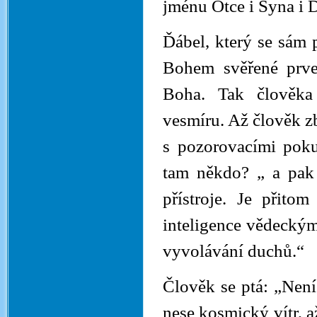
jménu Otce i Syna i 
Ďábel, který se sám 
Bohem svěřené prven
Boha. Tak člověka
vesmíru. Až člověk z
s pozorovacími poku
tam někdo? „ a pak 
přístroje. Je přito
inteligence vědeckým
vyvolávání duchů.“
Člověk se ptá: „Není
nese kosmický vítr, 