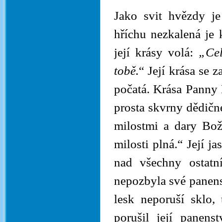
Jako svit hvězdy je
hříchu nezkalená je
její krásy volá:
„Cel
tobě.
“ Její krása se z
počatá. Krása Panny 
prosta skvrny dědičn
milostmi a dary Boží
milosti plná.“ Její j
nad všechny ostatn
nepozbyla své panenst
lesk neporuší sklo,
porušil její panens