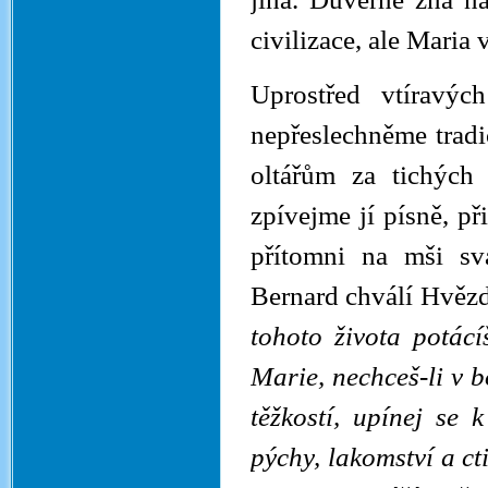
civilizace, ale Maria
Uprostřed vtíravý
nepřeslechněme trad
oltářům za tichých
zpívejme jí písně, p
přítomni na mši sv
Bernard chválí Hvěz
tohoto života potác
Marie, nechceš-li v 
těžkostí, upínej se 
pýchy, lakomství a cti