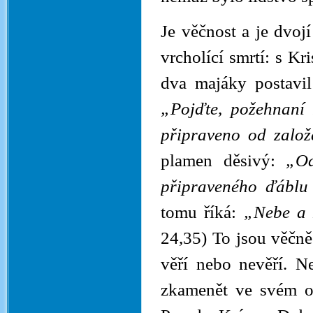
Je věčnost a je dvojí
vrcholící smrtí: s Kr
dva majáky postavil
„Pojďte, požehnaní 
připraveno od založe
plamen děsivý:
„Od
připraveného ďábl
tomu říká:
„Nebe a
24,35) To jsou věčně
věří nebo nevěří. N
zkamenět ve svém od