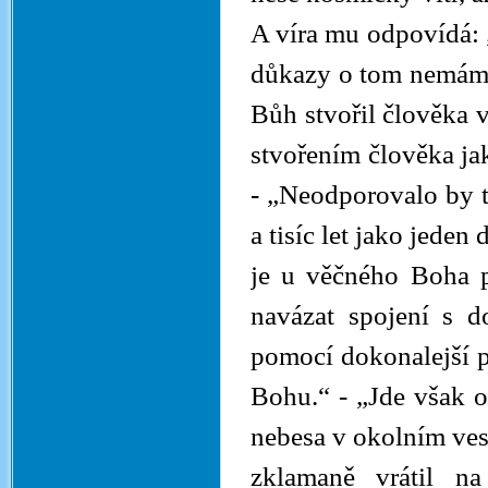
A víra mu odpovídá: 
důkazy o tom nemáme.
Bůh stvořil člověka 
stvořením člověka jak
- „Neodporovalo by to
a tisíc let jako jeden
je u věčného Boha p
navázat spojení s d
pomocí dokonalejší p
Bohu.“ - „Jde však o 
nebesa v okolním ves
zklamaně vrátil n