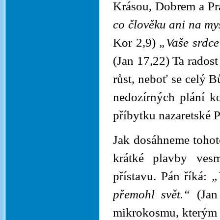
Krásou, Dobrem a P
co člověku ani na mys
Kor 2,9)
„Vaše srdce
(Jan 17,22) Ta rados
růst, neboť se celý B
nedozírných plání ko
příbytku nazaretské 
Jak dosáhneme tohoto
krátké plavby ves
přístavu. Pán říká:
„
přemohl svět.“
(Jan
mikrokosmu, kterým j