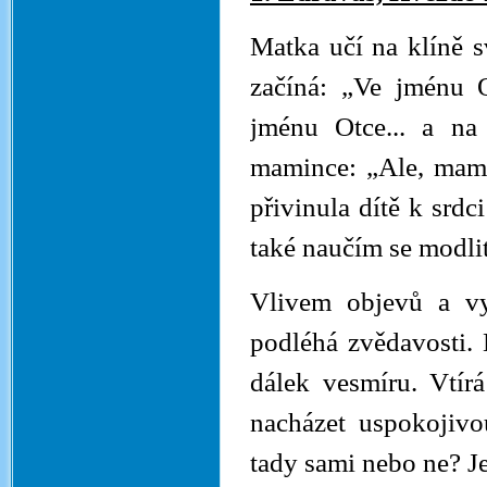
Matka učí na klíně s
začíná: „Ve jménu O
jménu Otce... a na
mamince: „Ale, mami
přivinula dítě k srdc
také naučím se modlit
Vlivem objevů a vy
podléhá zvědavosti.
dálek vesmíru. Vtír
nacházet uspokojiv
tady sami nebo ne? Je