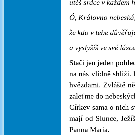
utěš srdce v každém h
Ó, Královno nebeská, 
že kdo v tebe důvěřuj
a vyslyšíš ve své lásc
Stačí jen jeden pohle
na nás vlídně shlíží
hvězdami. Zvláště ně
zaleťme do nebeských 
Církev sama o nich s
mají od Slunce, Ježí
Panna Maria.