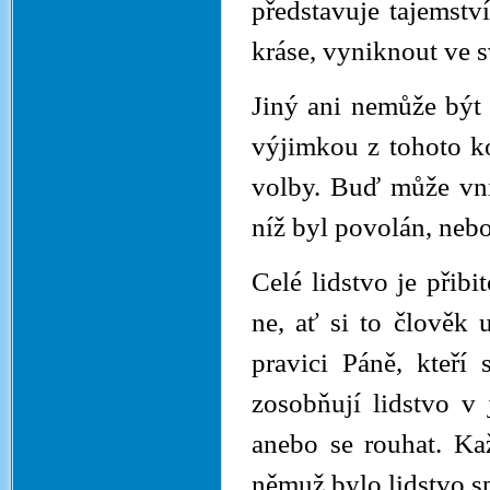
představuje tajemstv
kráse, vyniknout ve 
Jiný ani nemůže být 
výjimkou z tohoto k
volby. Buď může vni
níž byl povolán, neb
Celé lidstvo je přibi
ne, ať si to člověk 
pravici Páně, kteří 
zosobňují lidstvo v 
anebo se rouhat. Ka
němuž bylo lidstvo sp