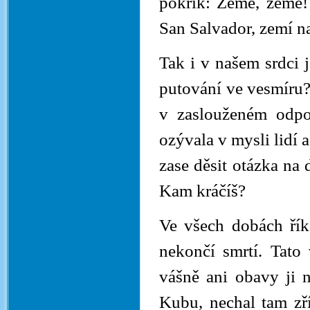
pokřik: Země, země!
San Salvador, zemí na
Tak i v našem srdci 
putování ve vesmíru?
v zaslouženém odpo
ozývala v mysli lidí a
zase děsit otázka na
Kam kráčíš?
Ve všech dobách řík
nekončí smrtí. Tato
vášně ani obavy ji 
Kubu, nechal tam zří