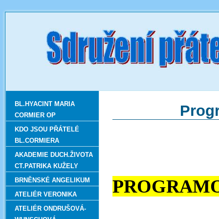
BL.HYACINT MARIA
Prog
CORMIER OP
KDO JSOU PŘÁTELÉ
BL.CORMIERA
AKADEMIE DUCH.ŽIVOTA
CT.PATRIKA KUŽELY
PROGRAMO
BRNĚNSKÉ ANGELIKUM
ATELIÉR VERONIKA
ATELIÉR ONDRUŠOVÁ-