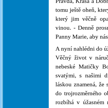
Pravda, Krása a Dob
tomu ještě oheň, kter
který jim věčně opa
vinou. - Denně pros
Panny Marie, aby nás
A nyní nahlédni do ú
Věčný život v náruč
nebeské Matičky Bo
svatými, s našimi 
láskou znamená, že s
do trojrozměrného o
rozbíhá v úžasném 