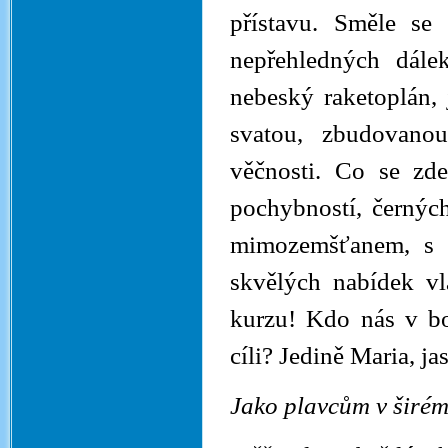
přístavu. Směle se
nepřehledných dále
nebeský raketoplán, 
svatou, zbudovano
věčnosti. Co se zd
pochybností, černýc
mimozemšťanem, s n
skvělých nabídek vl
kurzu! Kdo nás v bo
cíli? Jedině Maria, ja
Jako plavcům v širém