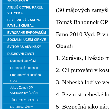
WUNSCHOVÁ
ATELIÉR CYRIL KAREL
(30 májových zamyšl
VOTÝPKA
BIBLE-NOVÝ ZÁKON-
Tomáš Bahounek OP
PAVEL ŠKRABAL
EVROPANÉ EVROPANŮM
Brno 2010 Vyd. První
SOCIÁLNÍ UČENÍ CÍRKVE
Obsah
SV.TOMÁŠ AKVINSKÝ
DUCHOVNÍ ŽIVOT
1. Zdrávas, Hvězdo 
Duchovní pastýřství
Loretánské meditace
2. Cíl putování v ko
Programování lidského
srdce
3. Nebeská loď ve ve
Jakub Zemek OP
4. Pevnost nebeské l
VATIKÁNSKÝ ŠPIÓN
TŘI KROKY DO NEBE
5. Bezpečná jako ná
MYSTIKA LÁSKY