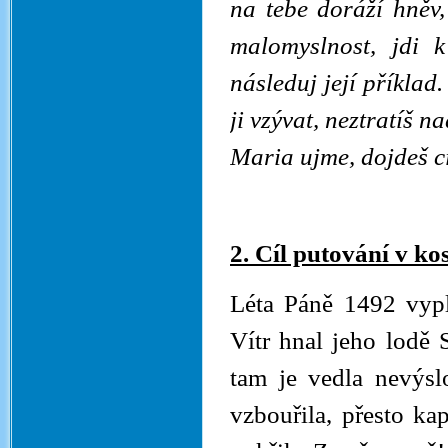
na tebe doráží hněv, 
malomyslnost, jdi 
následuj její příklad.
ji vzývat, neztratíš n
Maria ujme, dojdeš c
2. Cíl putování v k
Léta Páně 1492 vypl
Vítr hnal jeho lodě 
tam je vedla nevýsl
vzbouřila, přesto ka