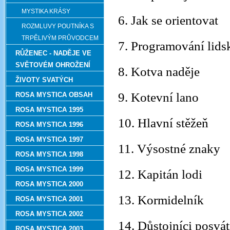
MYSTIKA KRÁSY
6. Jak se orientovat
ROZMLUVY POUTNÍKA S
TRPĚLIVÝM PRŮVODCEM
7. Programování lids
RŮŽENEC - NADĚJE VE
SVĚTOVÉM OHROŽENÍ
8. Kotva naděje
ŽIVOTY SVATÝCH
9. Kotevní lano
ROSA MYSTICA OBSAH
ROSA MYSTICA 1995
10. Hlavní stěžeň
ROSA MYSTICA 1996
ROSA MYSTICA 1997
11. Výsostné znaky
ROSA MYSTICA 1998
ROSA MYSTICA 1999
12. Kapitán lodi
ROSA MYSTICA 2000
13. Kormidelník
ROSA MYSTICA 2001
ROSA MYSTICA 2002
14. Důstojníci posvát
ROSA MYSTICA 2003