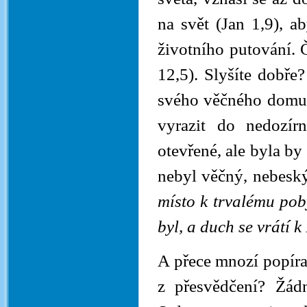
na svět (Jan 1,9), 
životního putování.
12,5). Slyšíte dobře?
svého věčného domu.
vyrazit do nedozír
otevřené, ale byla by
nebyl věčný, nebeský
místo k trvalému po
byl, a duch se vrátí k
A přece mnozí popíraj
z přesvědčení? Žádn