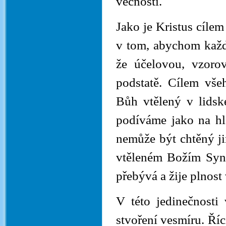
věčnosti.
Jako je Kristus cílem
v tom, abychom každý
že účelovou, vzoro
podstatě. Cílem vše
Bůh vtělený v lidsk
podíváme jako na hla
nemůže být chtěný ji
vtěleném Božím Synu
přebývá a žije plnost
V této jedinečnosti
stvoření vesmíru. Říc