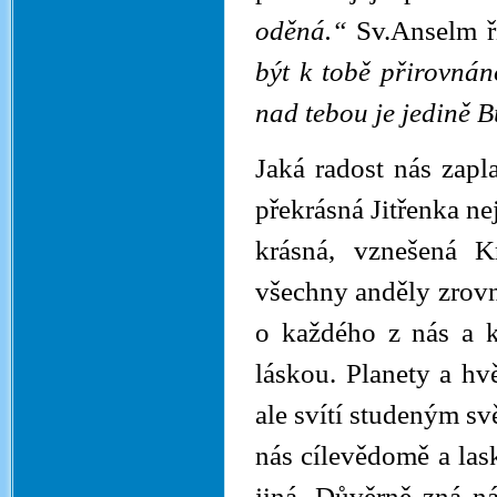
oděná.“
Sv.Anselm ř
být k tobě přirovná
nad tebou je jedině B
Jaká radost nás zapl
překrásná Jitřenka nej
krásná, vznešená K
všechny anděly zrovn
o každého z nás a k
láskou. Planety a hv
ale svítí studeným s
nás cílevědomě a las
jiná. Důvěrně zná n