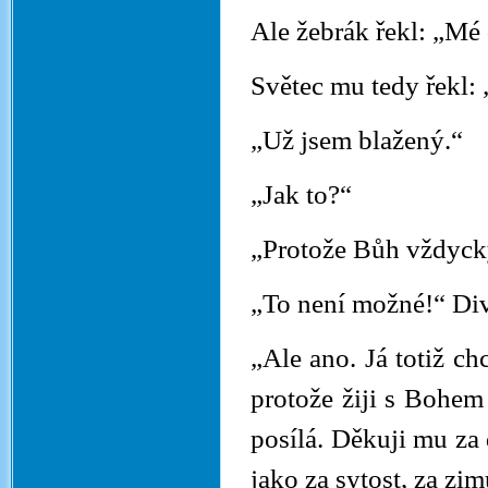
Ale žebrák řekl: „Mé 
Světec mu tedy řekl:
„Už jsem blažený.“
„Jak to?“
„Protože Bůh vždycky
„To není možné!“ Divi
„Ale ano. Já totiž c
protože žiji s Bohem
posílá. Děkuji mu za 
jako za sytost, za zim