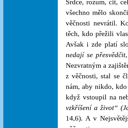
Srdce, rozum, cit, c
všechno mělo skončit
věčnosti nevrátil. 
těch, kdo přežili vla
Avšak i zde platí s
nedají se přesvědčit
Nezvratným a zajiště
z věčnosti, stal se č
nám, aby nikdo, kdo 
když vstoupil na ne
vzkříšení a život“ (
14,6). A v Nejsvětě