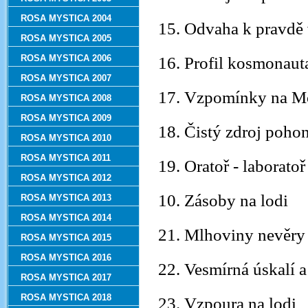
ROSA MYSTICA 2004
15. Odvaha k pravdě
ROSA MYSTICA 2005
ROSA MYSTICA 2006
16. Profil kosmonaut
ROSA MYSTICA 2007
17. Vzpomínky na M
ROSA MYSTICA 2008
ROSA MYSTICA 2009
18. Čistý zdroj poho
ROSA MYSTICA 2010
ROSA MYSTICA 2011
19. Oratoř - laboratoř
ROSA MYSTICA 2012
10. Zásoby na lodi
ROSA MYSTICA 2013
ROSA MYSTICA 2014
21. Mlhoviny nevěry
ROSA MYSTICA 2015
ROSA MYSTICA 2016
22. Vesmírná úskalí 
ROSA MYSTICA 2017
ROSA MYSTICA 2018
23. Vzpoura na lodi