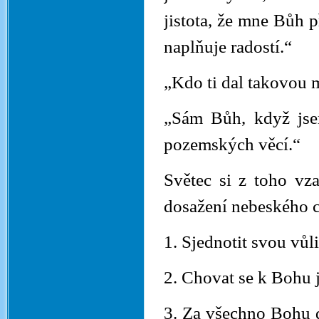
jistota, že mne Bůh 
naplňuje radostí.“
„Kdo ti dal takovou m
„Sám Bůh, když jsem
pozemských věcí.“
Světec si z toho vz
dosažení nebeského c
1. Sjednotit svou vůli
2. Chovat se k Bohu 
3. Za všechno Bohu 