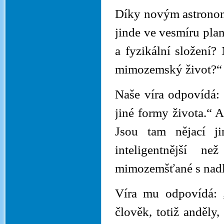
Díky novým astronom
jinde ve vesmíru pla
a fyzikální složení?
mimozemský život?“
Naše víra odpovídá:
jiné formy života.“ A
Jsou tam nějací ji
inteligentnější 
mimozemšťané s nadli
Víra mu odpovídá: „B
člověk, totiž anděly