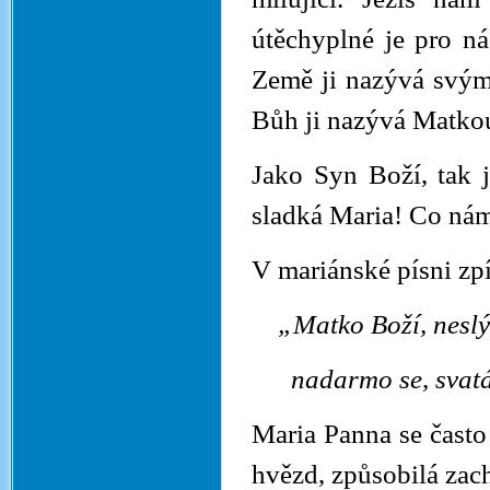
útěchyplné je pro n
Země ji nazývá svým
Bůh ji nazývá Matko
Jako Syn Boží, tak j
sladká Maria! Co nám
V mariánské písni zp
„Matko Boží, neslý
nadarmo se, svatá Pa
Maria Panna se často
hvězd, způsobilá zach