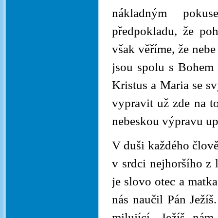
nákladným pokuse
předpokladu, že po
však věříme, že nebe 
jsou spolu s Bohem n
Kristus a Maria se s
vypravit už zde na t
nebeskou výpravu up
V duši každého člověk
v srdci nejhoršího z 
je slovo otec a matka
nás naučil Pán Ježíš
milující. Ježíš ná