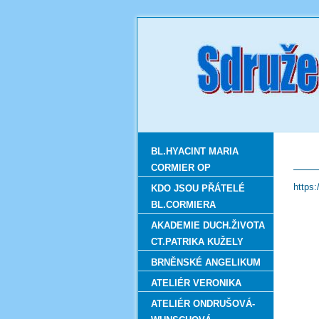
BL.HYACINT MARIA
CORMIER OP
https
KDO JSOU PŘÁTELÉ
BL.CORMIERA
AKADEMIE DUCH.ŽIVOTA
CT.PATRIKA KUŽELY
BRNĚNSKÉ ANGELIKUM
ATELIÉR VERONIKA
ATELIÉR ONDRUŠOVÁ-