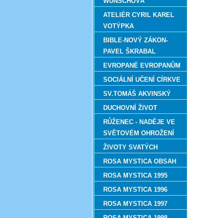
WUNSCHOVÁ
ATELIÉR CYRIL KAREL
VOTÝPKA
BIBLE-NOVÝ ZÁKON-
PAVEL ŠKRABAL
EVROPANÉ EVROPANŮM
SOCIÁLNÍ UČENÍ CÍRKVE
SV.TOMÁŠ AKVINSKÝ
DUCHOVNÍ ŽIVOT
RŮŽENEC - NADĚJE VE
SVĚTOVÉM OHROŽENÍ
ŽIVOTY SVATÝCH
ROSA MYSTICA OBSAH
ROSA MYSTICA 1995
ROSA MYSTICA 1996
ROSA MYSTICA 1997
ROSA MYSTICA 1998