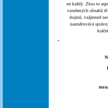
ne každý. Zkus to aspoň
vznešených obsahů tě t
dojmů, vzájemně neso
nasměrovává správný
kráče
N
mraz