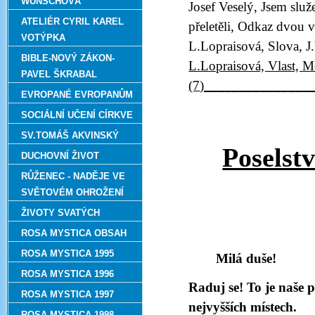
WUNSCHOVÁ
Josef Veselý, Jsem slu
ATELIÉR CYRIL KAREL
přeletěli, Odkaz dvou v
VOTÝPKA
L.Lopraisová, Slova, J
BIBLE-NOVÝ ZÁKON-
L.Lopraisová, Vlast, M
PAVEL ŠKRABAL
(7
)_______________
EVROPANÉ EVROPANŮM
SOCIÁLNÍ UČENÍ CÍRKVE
SV.TOMÁŠ AKVINSKÝ
Poselst
DUCHOVNÍ ŽIVOT
RŮŽENEC - NADĚJE VE
SVĚTOVÉM OHROŽENÍ
ŽIVOTY SVATÝCH
ROSA MYSTICA OBSAH
ROSA MYSTICA 1995
Milá duše!
ROSA MYSTICA 1996
Raduj se! To je naše p
ROSA MYSTICA 1997
nejvyšších místech.
ROSA MYSTICA 1998