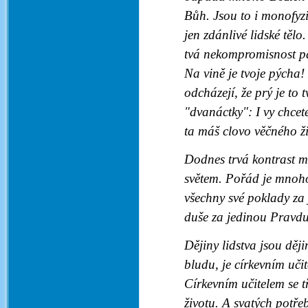
Bůh. Jsou to i monofyzi
jen zdánlivé lidské těl
tvá nekompromisnost p
Na vině je tvoje pýcha!
odcházejí, že prý je to 
"dvanáctky": I vy chce
ta máš clovo věčného ž
Dodnes trvá kontrast m
světem. Pořád je mnoho
všechny své poklady za 
duše za jedinou Pravdu
Dějiny lidstva jsou děj
bludu, je církevním uči
Církevním učitelem se t
životu. A svatých potře