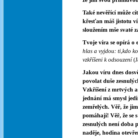
Také nevěřící může cít
křesťan máš jistotu v
sloužením mše svaté za
Tvoje víra se opírá o
hlas a vyjdou: ti,kdo k
vzkříšeni k odsouzení
(
Jakou víru dnes dosvě
povolat duše zesnulý
Vzkříšení z mrtvých 
jednání má smysl jedi
zemřelých. Věř, že ji
pomáhají! Věř, že se 
zesnulých není doba p
naděje, hodina otevř