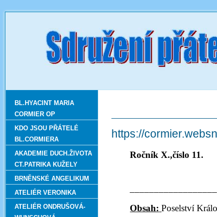
BL.HYACINT MARIA
CORMIER OP
KDO JSOU PŘÁTELÉ
https://cormier.web
BL.CORMIERA
AKADEMIE DUCH.ŽIVOTA
Roční
CT.PATRIKA KUŽELY
Listo
BRNĚNSKÉ ANGELIKUM
_________________
ATELIÉR VERONIKA
ATELIÉR ONDRUŠOVÁ-
Obsah:
Poselství Král