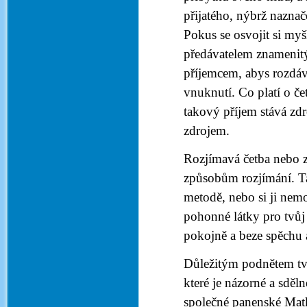
přijatého, nýbrž naznač
Pokus se osvojit si myš
předávatelem znamenitý
příjemcem, abys rozdáva
vnuknutí. Co platí o čet
takový příjem stává zd
zdrojem.
Rozjímavá četba nebo z
způsobům rozjímání. Ta
metodě, nebo si ji nem
pohonné látky pro tvůj
pokojně a beze spěchu 
Důležitým podnětem tv
které je názorné a sděl
společné panenské Matk