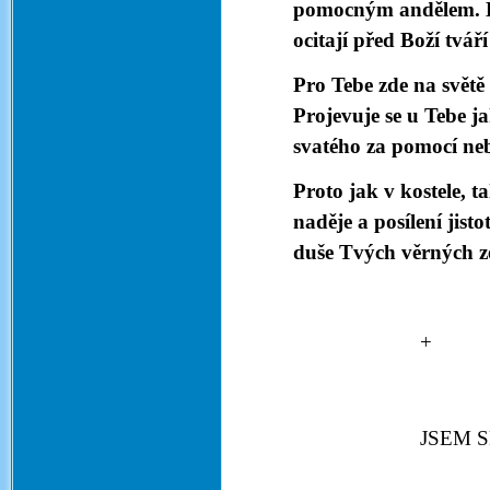
pomocným andělem. Du
ocitají před Boží tvář
Pro Tebe zde na světě 
Projevuje se u Tebe 
svatého za pomocí n
Proto jak v kostele, t
naděje a posílení jist
duše Tvých věrných z
JSEM 