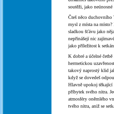
soutěži, jako neúnosné 
Čteš něco duchovního ?
mysl z místa na místo?
sladkou šťávu jako něj
nepřinášejí nic zajíma
jako příležitost k setk
K dobré a účelné četbě 
hermetickou uzavřenost
takový naprostý klid j
když se dovedeš odpouta
Hlavně upokoj těkající
příbytek svého nitra. J
atmosféry oněmlého vni
tvého nitra, aniž se set