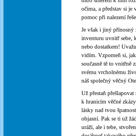
nitro směrem k nim roze
očima, a představ si je
pomoc při nalezení řeše
Je však i jiný přínosn
inventuru uvnitř sebe,
nebo dostatkem! Uvažuj o
vidím. Vzpomeň si, jak 
současně tě to vnitřně z
svému vrcholnému život
náš společný věčný Ot
Už přestaň přešlapovat n
k hranicím věčné zkázy
lásky nad tvou špatnost
objasní. Pak se ti už ž
uráží, ale i tebe, stv
dosáhneš takového přes