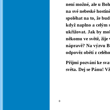
není možné, ale u Boh
na své nebeské hosti
spoléhat na to, že bu
když naplno a celým s
ukřižovat. Jak by moh
někomu ve světě, žije
nápravě? Na výzvu Bož
odpověz obětí z celého
Přijmi pozvání ke sva
světa. Dej se Pánu! V