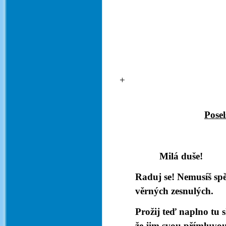
Posel
Milá duše!
Raduj se! Nemusíš spě
věrných zesnulých.
Prožij teď naplno tu 
že jim svou přímluvou