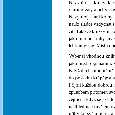
Nevybírej si knihy, kte
ohromovaly a uchvacova
Nevybírej si ani knihy, 
naučí sladce vzdychat 
žít. Takové knížky mato
jako mnohé knihy mých 
lehkomyslně. Místo duc
Vyber si vhodnou knih
jako před rozjímáním. 
Když ducha upoutá nějak
do poslední krůpěje a s
Přijmi každou dobrou m
způsobem přítomen svo
zejména když se je-li t
nadhled nad myšlenkov
příbytku svého nitra, a