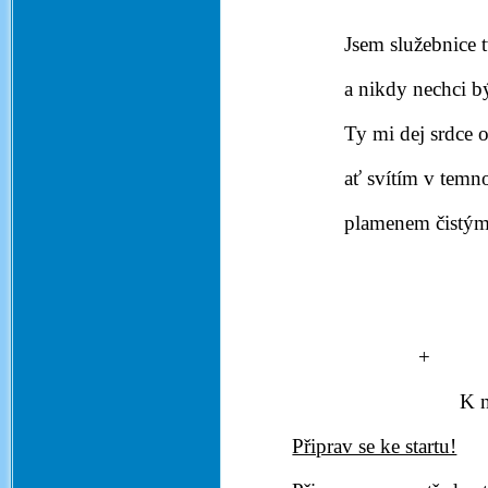
Jsem služebnice 
a nikdy nechci bý
Ty mi dej srdce 
ať svítím v temno
plamenem čistý
K n
Připrav se ke startu!