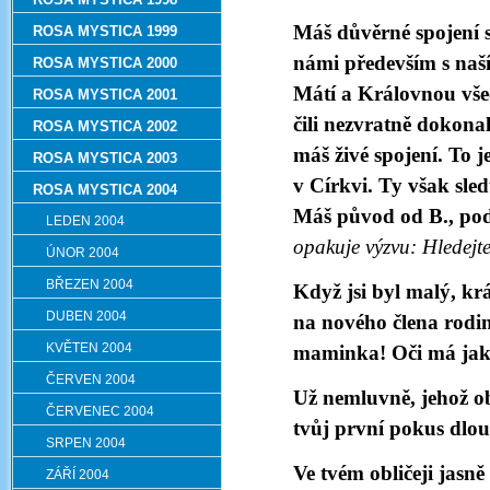
Máš důvěrné spojení s
ROSA MYSTICA 1999
námi především s naš
ROSA MYSTICA 2000
Mátí a Královnou vše
ROSA MYSTICA 2001
čili nezvratně dokonal
ROSA MYSTICA 2002
máš živé spojení. To 
ROSA MYSTICA 2003
v Církvi. Ty však sle
ROSA MYSTICA 2004
Máš původ od B., podl
LEDEN 2004
opakuje výzvu: Hledejt
ÚNOR 2004
BŘEZEN 2004
Když jsi byl malý, krá
DUBEN 2004
na nového člena rodin
KVĚTEN 2004
maminka! Oči má jak
ČERVEN 2004
Už nemluvně, jehož obli
ČERVENEC 2004
tvůj první pokus dlou
SRPEN 2004
Ve tvém obličeji jasně
ZÁŘÍ 2004