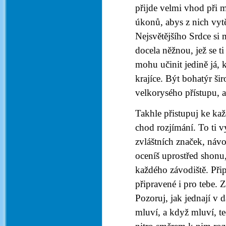
přijde velmi vhod při 
úkonů, abys z nich vytě
Nejsvětějšího Srdce si
docela něžnou, jež se ti
mohu učinit jedině já, 
krajíce. Být bohatýr š
velkorysého přístupu, 
Takhle přistupuj ke k
chod rozjímání. To ti v
zvláštních značek, náv
oceníš uprostřed shonu
každého závodiště. Připr
připravené i pro tebe. 
Pozoruj, jak jednají v 
mluví, a když mluví, t