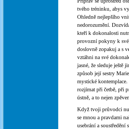
Připrav se uprostřed ost
tvého tréninku, abys vy
Ohledně nejlepšího vni
nedorozumění. Dozvídáš
kteří k dokonalosti nut
provozní pokyny k svém
doslovně zopakuj a s ve
vztáhni na své dokonal
jasné, že sleduje ještě
způsob její sestry Mari
mystické kontemplace.
rozjímat při četbě, při
ústně, a to nejen zpěve
Když tvoji průvodci nu
se mnou a pravdami naš
usebrání a soustředění 