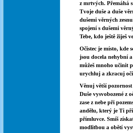
z mrtvých. Přemáhá sm
Tvoje duše a duše věrn
dušemi věrných zesnul
spojení s dušemi věrn
Tebe, kdo ještě žiješ ve
Očistec je místo, kde 
jsou docela nehybní a
můžeš mnoho učinit p
urychluj a zkracuj oč
Věnuj větší pozornost 
Duše vysvobozené z o
zase z nebe při pozem
andělu, který je Ti p
přímluvce. Smíš získa
modlitbou a obětí vys