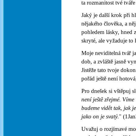
ta rozmanitost tvé tvá
Jaký je další krok při 
nějakého člověka, a ně
pohledem lásky, hned z
skryté, ale vyžaduje to 
Moje neviditelná tvář ja
dob, a zvláště jasně vyn
Jistěže tato tvoje doko
pořád ještě není hotov
Pro dnešek si vštěpuj 
není ještě zřejmé. Vím
budeme vidět tak, jak j
jako on je svatý.
" (1Jan
Uvažuj o rozjímavé modl