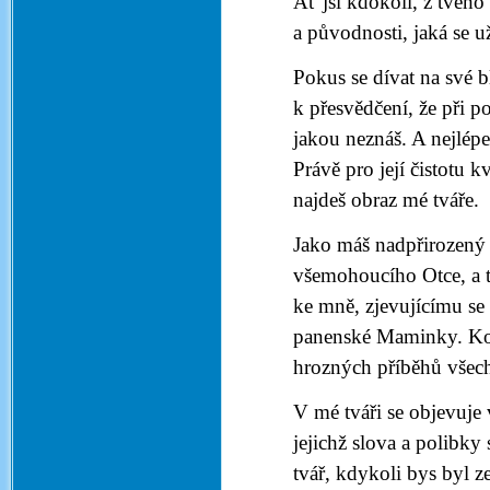
Ať jsi kdokoli, z tvého 
a původnosti, jaká se 
Pokus se dívat na své 
k přesvědčení, že při 
jakou neznáš. A nejlépe
Právě pro její čistotu k
najdeš obraz mé tváře.
Jako máš nadpřirozený 
všemohoucího Otce, a ta
ke mně, zjevujícímu se
panenské Maminky. Kon
hrozných příběhů všech 
V mé tváři se objevuje 
jejichž slova a polibky
tvář, kdykoli bys byl z