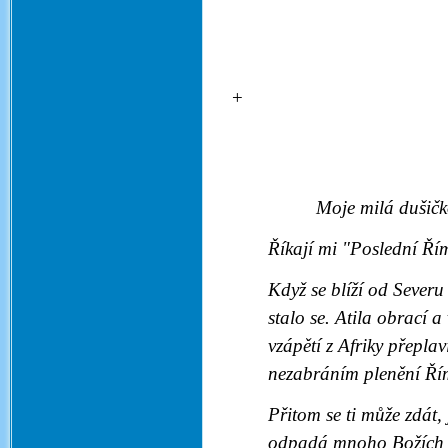
Moje milá dušičk
Říkají mi "Poslední Ří
Když se blíží od Severu
stalo se. Atila obrací 
vzápětí z Afriky přeplav
nezabráním plenění Řím
Přitom se ti může zdát,
odpadá mnoho Božích dět