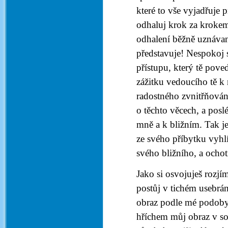
které to vše vyjadřuje
odhaluj krok za krokem
odhalení běžně uznáva
představuje! Nespokoj
přístupu, který tě pove
zážitku vedoucího tě k 
radostného zvnitřňová
o těchto věcech, a pos
mně a k bližním. Tak 
ze svého příbytku vyhl
svého bližního, a ochot
Jako si osvojuješ rozj
postůj v tichém usebr
obraz podle mé podoby,
hříchem můj obraz v sob