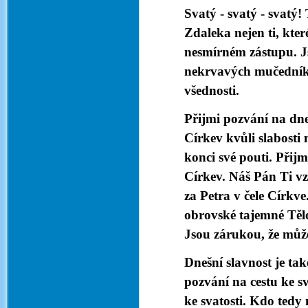
Svatý - svatý - svatý!
Zdaleka nejen ti, kter
nesmírném zástupu. J
nekrvavých mučedníků 
všednosti.
Přijmi pozvání na dne
Církev kvůli slabosti 
konci své pouti. Přijm
Církev. Náš Pán Ti vz
za Petra v čele Církve
obrovské tajemné Tělo 
Jsou zárukou, že můžeš
Dnešní slavnost je ta
pozvání na cestu ke s
ke svatosti. Kdo tedy