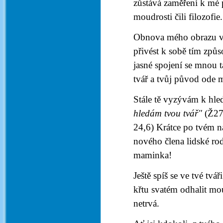
zůstává zaměření k mé
moudrosti čili filozofie.
Obnova mého obrazu v t
přivést k sobě tím způ
jasné spojení se mnou 
tvář a tvůj původ ode 
Stále tě vyzývám k hle
hledám tvou tvář"
(Ž27
24,6) Krátce po tvém na
nového člena lidské rod
maminka!
Ještě spíš se ve tvé tvá
křtu svatém odhalit mou
netrvá.