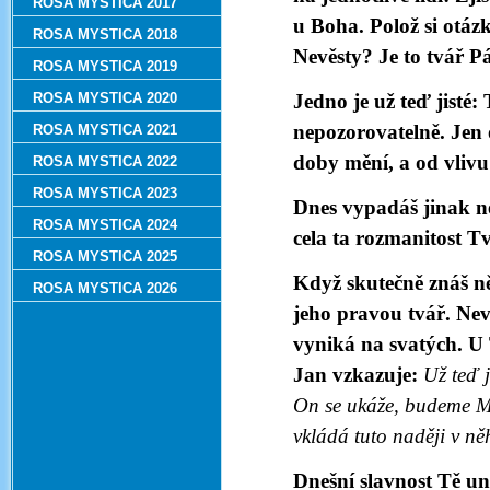
ROSA MYSTICA 2017
u Boha. Polož si otáz
ROSA MYSTICA 2018
Nevěsty? Je to tvář Pá
ROSA MYSTICA 2019
ROSA MYSTICA 2020
Jedno je už teď jisté:
nepozorovatelně. Jen
ROSA MYSTICA 2021
doby mění, a od vlivu
ROSA MYSTICA 2022
ROSA MYSTICA 2023
Dnes vypadáš jinak než
ROSA MYSTICA 2024
cela ta rozmanitost T
ROSA MYSTICA 2025
Když skutečně znáš ně
ROSA MYSTICA 2026
jeho pravou tvář. Nevi
vyniká na svatých. U T
Jan vzkazuje:
Už teď j
On se ukáže, budeme Mu
vkládá tuto naději v ně
Dnešní slavnost Tě un