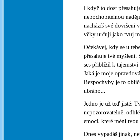
I když to dost přesahuj
nepochopitelnou naději:
nacházíš své dovršení v
věky určuji jako tvůj mi
Očekávej, kdy se u tebe
přesahuje tvé myšlení. S
ses přiblížil k tajemst
Jaká je moje opravdová 
Bezpochyby je to obliče
ubráno...
Jedno je už teď jisté: T
nepozorovatelně, odhlé
emocí, které mění tvou 
Dnes vypadáš jinak, než 