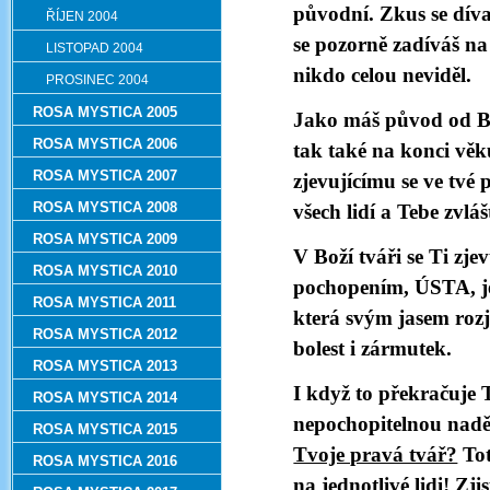
původní. Zkus se díva
ŘÍJEN 2004
se pozorně zadíváš na
LISTOPAD 2004
nikdo celou neviděl.
PROSINEC 2004
ROSA MYSTICA 2005
Jako máš původ od Boh
ROSA MYSTICA 2006
tak také na konci věk
ROSA MYSTICA 2007
zjevujícímu se ve tvé 
ROSA MYSTICA 2008
všech lidí a Tebe zvláš
ROSA MYSTICA 2009
V Boží tváři se Ti zj
ROSA MYSTICA 2010
pochopením, ÚSTA, je
ROSA MYSTICA 2011
která svým jasem rozj
ROSA MYSTICA 2012
bolest i zármutek.
ROSA MYSTICA 2013
I když to překračuje 
ROSA MYSTICA 2014
nepochopitelnou naděj
ROSA MYSTICA 2015
Tvoje pravá tvář?
Tot
ROSA MYSTICA 2016
na jednotlivé lidi! Zji