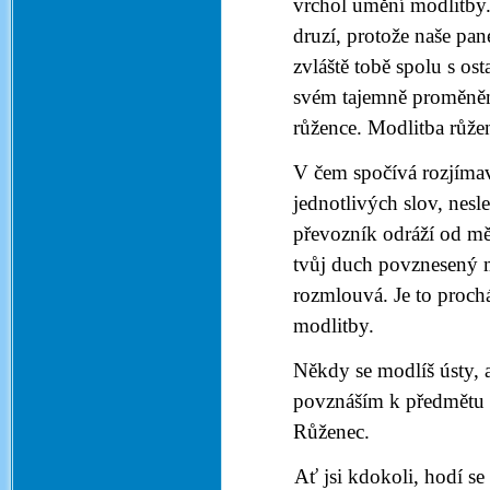
vrchol umění modlitby.
druzí, protože naše pa
zvláště tobě spolu s ost
svém tajemně proměněné
růžence. Modlitba růžen
V čem spočívá rozjímavá
jednotlivých slov, nesl
převozník odráží od měl
tvůj duch povznesený 
rozmlouvá. Je to proch
modlitby.
Někdy se modlíš ústy, 
povznáším k předmětu s
Růženec.
Ať jsi kdokoli, hodí s